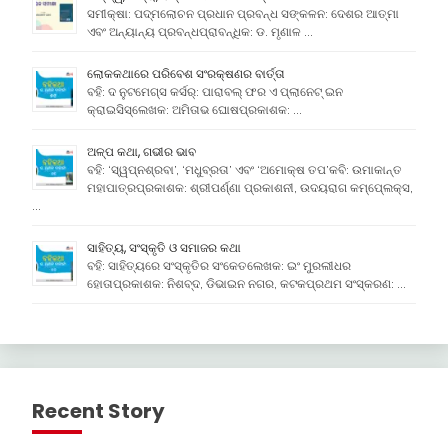
ସମୀକ୍ଷା: ପଦ୍ମଲୋଚନ ପ୍ରଧାନ ପ୍ରବନ୍ଧ ସଙ୍କଳନ: ଦେଶର ଆତ୍ମା
ଏବଂ ଅନ୍ୟାନ୍ୟ ପ୍ରବନ୍ଧପ୍ରାବନ୍ଧିକ: ଡ. ମୃଣାଳ …
ଲୋକକଥାରେ ପରିବେଶ ସଂରକ୍ଷଣର ବାର୍ତ୍ତା
ବହି: ଦ ନୁଟମେଗ୍ସ କର୍ସର୍: ପାରାବଲ୍ ଫର ଏ ପ୍ଲାନେଟ୍ ଇନ
କ୍ରାଇସିସ୍ଲେଖକ: ଅମିତାଭ ଘୋଷପ୍ରକାଶକ: …
ଅଳ୍ପ କଥା, ଗଭୀର ଭାବ
ବହି: ‘ସ୍ୱପ୍ନଶ୍ରବା’, ‘ମଧୁବ୍ରତା’ ଏବଂ ‘ଅମୋକ୍ଷ ତପ’କବି: ଉମାକାନ୍ତ
ମହାପାତ୍ରପ୍ରକାଶକ: ଶ୍ରୀପର୍ଣ୍ଣା ପ୍ରକାଶନୀ, ଉଦୟରାଗ କମ୍ପେ୍ଲକ୍ସ,
…
ସାହିତ୍ୟ, ସଂସ୍କୃତି ଓ ସମାଜର କଥା
ବହି: ସାହିତ୍ୟରେ ସଂସ୍କୃତିର ସଂକେତଲେଖକ: ଇଂ ମୁରଲୀଧର
ହୋତାପ୍ରକାଶକ: ନିଶବ୍ଦ, ଡିଭାଇନ ନଗର, କଟକପ୍ରଥମ ସଂସ୍କରଣ: …
Recent Story