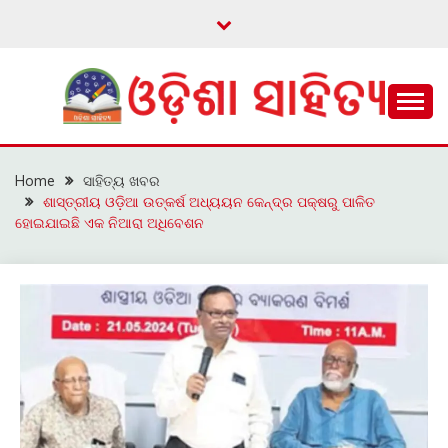
Skip
to
content
ଓଡ଼ିଆ ଇ-ସାହିତ୍ୟକୁ ଆଗକୁ ନେବାକୁ ଏକ ନୂଆ ପ୍ରଚେଷ୍ଠା
ଓଡ଼ିଶା ସାହିତ୍ୟ
Home
ସାହିତ୍ୟ ଖବର
ଶାସ୍ତ୍ରୀୟ ଓଡ଼ିଆ ଉତ୍କର୍ଷ ଅଧ୍ୟୟନ କେନ୍ଦ୍ର ପକ୍ଷରୁ ପାଳିତ
ହୋଇଯାଇଛି ଏକ ନିଆରା ଅଧିବେଶନ