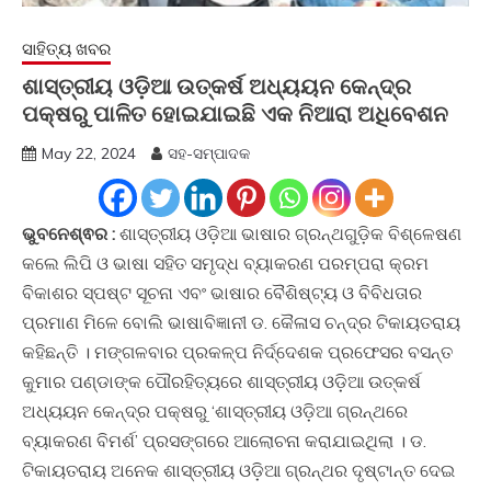
ସାହିତ୍ୟ ଖବର
ଶାସ୍ତ୍ରୀୟ ଓଡ଼ିଆ ଉତ୍କର୍ଷ ଅଧ୍ୟୟନ କେନ୍ଦ୍ର
ପକ୍ଷରୁ ପାଳିତ ହୋଇଯାଇଛି ଏକ ନିଆରା ଅଧିବେଶନ
May 22, 2024
ସହ-ସମ୍ପାଦକ
ଭୁବନେଶ୍ଵର :
ଶାସ୍ତ୍ରୀୟ ଓଡ଼ିଆ ଭାଷାର ଗ୍ରନ୍ଥଗୁଡ଼ିକ ବିଶ୍ଳେଷଣ
କଲେ ଲିପି ଓ ଭାଷା ସହିତ ସମୃଦ୍ଧ ବ୍ୟାକରଣ ପରମ୍ପରା କ୍ରମ
ବିକାଶର ସ୍ପଷ୍ଟ ସୂଚନା ଏବଂ ଭାଷାର ବୈଶିଷ୍ଟ୍ୟ ଓ ବିବିଧତାର
ପ୍ରମାଣ ମିଳେ ବୋଲି ଭାଷାବିଜ୍ଞାନୀ ଡ. କୈଳାସ ଚନ୍ଦ୍ର ଟିକାୟତରାୟ
କହିଛନ୍ତି । ମଙ୍ଗଳବାର ପ୍ରକଳ୍ପ ନିର୍ଦ୍ଦେଶକ ପ୍ରଫେସର ବସନ୍ତ
କୁମାର ପଣ୍ଡାଙ୍କ ପୌରହିତ୍ୟରେ ଶାସ୍ତ୍ରୀୟ ଓଡ଼ିଆ ଉତ୍କର୍ଷ
ଅଧ୍ୟୟନ କେନ୍ଦ୍ର ପକ୍ଷରୁ ‘ଶାସ୍ତ୍ରୀୟ ଓଡ଼ିଆ ଗ୍ରନ୍ଥରେ
ବ୍ୟାକରଣ ବିମର୍ଶ’ ପ୍ରସଙ୍ଗରେ ଆଲୋଚନା କରାଯାଇଥିଲା । ଡ.
ଟିକାୟତରାୟ ଅନେକ ଶାସ୍ତ୍ରୀୟ ଓଡ଼ିଆ ଗ୍ରନ୍ଥର ଦୃଷ୍ଟାନ୍ତ ଦେଇ