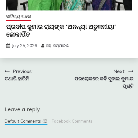
ସାହିତ୍ୟ ଖବର
ପ୍ରଦୀପ କୁମାର ରାୟଙ୍କ ‘ଅନନ୍ୟା ଅତୁଳନୀୟା’
ଲୋକାର୍ପିତ
July 25, 2026
ସହ-ସମ୍ପାଦକ
Post
Previous:
Next:
ତଥାପି ହାରିନି
ପରଲୋକରେ କବି ସୁନୀଲ କୁମାର
navigation
ପୃଷ୍ଟି
Leave a reply
Default Comments (0)
Facebook Comments