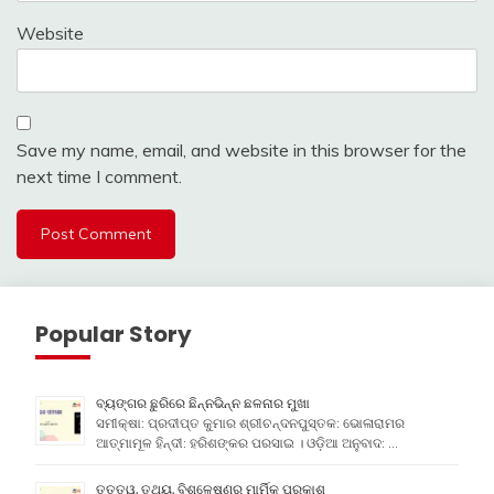
Website
Save my name, email, and website in this browser for the
next time I comment.
Popular Story
ବ୍ୟଙ୍ଗର ଛୁରିରେ ଛିନ୍ନଭିନ୍ନ ଛଳନାର ମୁଖା
ସମୀକ୍ଷା: ପ୍ରଦୀପ୍ତ କୁମାର ଶ୍ରୀଚନ୍ଦନପୁସ୍ତକ: ଭୋଳାରାମର
ଆତ୍ମାମୂଳ ହିନ୍ଦୀ: ହରିଶଙ୍କର ପରସାଇ । ଓଡ଼ିଆ ଅନୁବାଦ: …
ତତ୍ତ୍ୱ, ତଥ୍ୟ, ବିଶ୍ଳେଷଣର ମାର୍ମିକ ପ୍ରକାଶ