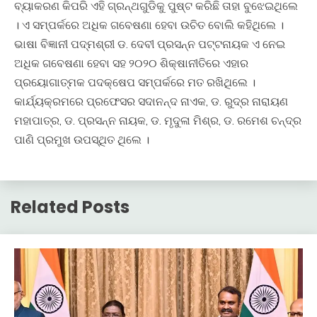
ବ୍ୟାକରଣ କିପରି ଏହି ଗ୍ରନ୍ଥଗୁଡିକୁ ପୁଷ୍ଟ କରିଛି ତାହା ବୁଝେଇଥିଲେ
। ଏ ସମ୍ପର୍କରେ ଅଧିକ ଗବେଷଣା ହେବା ଉଚିତ ବୋଲି କହିଥିଲେ ।
ଭାଷା ବିଜ୍ଞାନୀ ପଦ୍ମଶ୍ରୀ ଡ. ଦେବୀ ପ୍ରସନ୍ନ ପଟ୍ଟନାୟକ ଏ ନେଇ
ଅଧିକ ଗବେଷଣା ହେବା ସହ ୨୦୨୦ ଶିକ୍ଷାନୀତିରେ ଏହାର
ପ୍ରୟୋଗାତ୍ମକ ପଦକ୍ଷେପ ସମ୍ପର୍କରେ ମତ ରଖିଥିଲେ ।
କାର୍ଯ୍ୟକ୍ରମରେ ପ୍ରଫେସର ସଦାନନ୍ଦ ନାଏକ, ଡ. ରୁଦ୍ର ନାରାୟଣ
ମହାପାତ୍ର, ଡ. ପ୍ରସନ୍ନ ନାୟକ, ଡ. ମୃଦୁଳା ମିଶ୍ର, ଡ. ରମେଶ ଚନ୍ଦ୍ର
ପାଣି ପ୍ରମୁଖ ଉପସ୍ଥିତ ଥିଲେ ।
Related Posts