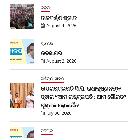
କବିତା
ନୀଳବର୍ଣ୍ଣ ଶୃଗାଳ
August 4, 2026
ସ୍ତମ୍ଭ
ଭବସାଗର
August 2, 2026
ସାହିତ୍ୟ ଖବର
ଉପରାଷ୍ଟ୍ରପତି ସି.ପି. ରାଧାକୃଷ୍ଣନଙ୍କ
ଦ୍ଵାରା “ଆମ ରାଷ୍ଟ୍ରପତି : ଆମ ଗୌରବ”
ପୁସ୍ତକ ଲୋକାର୍ପିତ
July 30, 2026
ସ୍ତମ୍ଭ