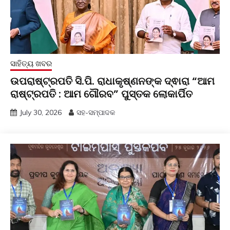
ସାହିତ୍ୟ ଖବର
ଉପରାଷ୍ଟ୍ରପତି ସି.ପି. ରାଧାକୃଷ୍ଣନଙ୍କ ଦ୍ଵାରା “ଆମ
ରାଷ୍ଟ୍ରପତି : ଆମ ଗୌରବ” ପୁସ୍ତକ ଲୋକାର୍ପିତ
July 30, 2026
ସହ-ସମ୍ପାଦକ