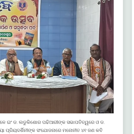
ାବେଳେ ଇଂ ଡ. ଲଡୁକିଶୋର ପଢିଆରୀଙ୍କ ସଭାପତିତ୍ୱରେ ଓ ଡ.
୍ରିୟା ପ୍ରିୟଦର୍ଶିନୀଙ୍କ ସଂଯୋଜନାରେ ମନୋନୀତ ୪୧ ଜଣ କବି