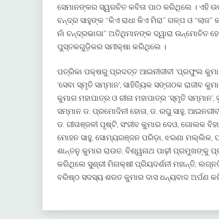
ସେମାନଙ୍କର ସ୍ୱରଚିତ କବିତା ପାଠ କରିଥିଲେ । ଏହି ଉ
ଚନ୍ଦ୍ର ସାହୁଙ୍କ “କିଏ ରାଧା କିଏ ମିରା” ଗଳ୍ପ ଓ “ଲାଜ
ନାଁ ଚନ୍ଦ୍ରଭାଗା” ଅତିଥିମାନଙ୍କ ଦ୍ୱାରା ଉନ୍ମୋଚିତ 
ପୁସ୍ତକଗୁଡ଼ିକର ସମୀକ୍ଷା କରିଥିଲେ ।
ପତ୍ରିକା ପକ୍ଷରୁ ପ୍ରଦତ୍ତ ଆଇନୀଜୀବୀ ‘ପ୍ରଫୁଲ କୁମାର
‘ସେବା ସ୍ମୃତି ସମ୍ମାନ’, ସାହିତ୍ୟିକ ସଙ୍ଗଠକ ରାଜୀବ କୁମ
କୁମାର ମହାପାତ୍ର ଓ ରୀନା ମହାପାତ୍ର ‘ସ୍ମୃତି ସମ୍ମାନ’, 
ସମ୍ମାନ ଡ. ପ୍ରମୋଦିନୀ ହୋତା, ଡ. ରଘୁ ସାହୁ, ଆଇନଗୀବୀ
ଡ. ଗୀତାଞ୍ଜଳୀ ପୃଷ୍ଟି, ସଂଜୀବ କୁମାର ଦେଓ, ଗୋଲକ ବିହ
ମୋହନ ସାହୁ, ସୋମ୍ୟରଞ୍ଜନ ପରିଡ଼ା, ଝରଣା ମଲ୍ଲିକ, ପଣ
ଶାନ୍ତନୁ କୁମାର ରାଉତ, ବିଶ୍ୱନାଥ ପାଢ଼ୀ ପ୍ରମୁଖଙ୍କୁ
କରିଥିଲେ ସୁଶ୍ରୀ ମିନାକ୍ଷୀ ପ୍ରିୟଦର୍ଶନୀ ମହାନ୍ତି, ଲଗ
ବରିଷ୍ଠ ସଦସ୍ୟ ଶରତ କୁମାର ଦାସ ଧନ୍ୟବାଦ ଅର୍ପଣ କର