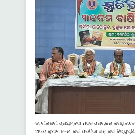
ଡ. ଗୀତାଶ୍ରୀ ପ୍ରିୟମ୍ବଦା ମଞ୍ଚ ପରିଚାଳନା କରିଥିବ
ଅଜୟ କୁମାର ଜେନା, କବୀ ପ୍ରତିଭା ସାହୁ, କବୀ ବିଷ୍ଣୁପ