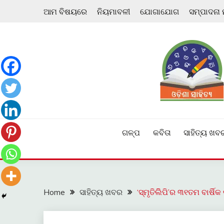
Skip
ଆମ ବିଷୟରେ
ନିୟମାବଳୀ
ଯୋଗାଯୋଗ
ସମ୍ପାଦନା
to
content
ଓଡ଼ିଆ ଇ-ସାହିତ୍ୟକୁ ଆଗକୁ ନେବାକୁ ଏକ ନୂଆ ପ୍ରଚେଷ୍ଠା
ଓଡ଼ିଶା ସାହିତ୍ୟ
ଗଳ୍ପ
କବିତା
ସାହିତ୍ୟ ଖବ
Home
ସାହିତ୍ୟ ଖବର
‘ସ୍ମୃତିଲିିପି’ର ୩୧ତମ ବାର୍ଷ