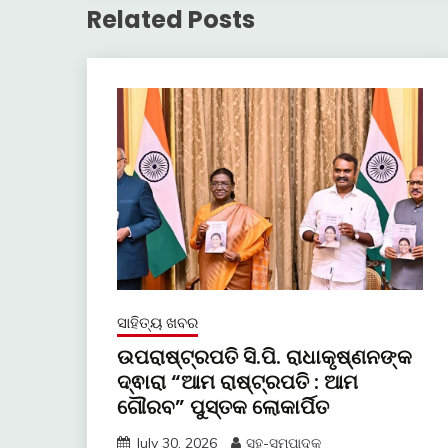
Related Posts
ସାହିତ୍ୟ ଖବର
ଉପରାଷ୍ଟ୍ରପତି ସି.ପି. ରାଧାକୃଷ୍ଣନଙ୍କ
ଦ୍ଵାରା “ଆମ ରାଷ୍ଟ୍ରପତି : ଆମ
ଗୌରବ” ପୁସ୍ତକ ଲୋକାର୍ପିତ
July 30, 2026
ସହ-ସମ୍ପାଦକ