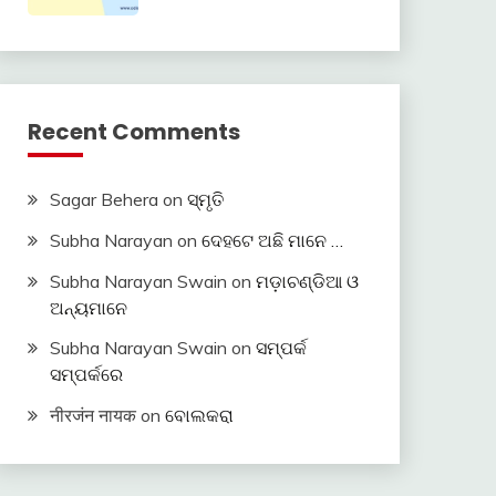
Recent Comments
Sagar Behera
on
ସ୍ମୃତି
Subha Narayan
on
ଦେହଟେ ଅଛି ମାନେ …
Subha Narayan Swain
on
ମଡ଼ାଚଣ୍ଡିଆ ଓ
ଅନ୍ୟମାନେ
Subha Narayan Swain
on
ସମ୍ପର୍କ
ସମ୍ପର୍କରେ
नीरजंन नायक
on
ବୋଲକରା