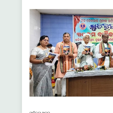
ସାହିତ୍ୟ ଖବର