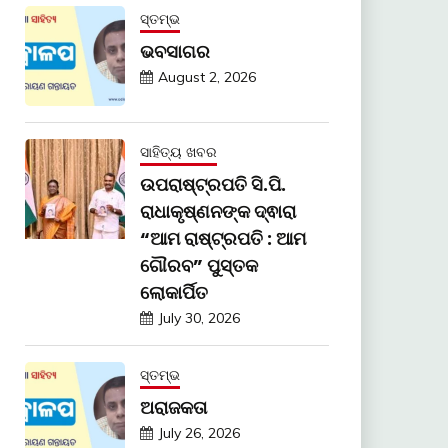
ସ୍ତମ୍ଭ
ଭବସାଗର
August 2, 2026
ସାହିତ୍ୟ ଖବର
ଉପରାଷ୍ଟ୍ରପତି ସି.ପି.
ରାଧାକୃଷ୍ଣନଙ୍କ ଦ୍ଵାରା
“ଆମ ରାଷ୍ଟ୍ରପତି : ଆମ
ଗୌରବ” ପୁସ୍ତକ
ଲୋକାର୍ପିତ
July 30, 2026
ସ୍ତମ୍ଭ
ଅରାଜକତା
July 26, 2026