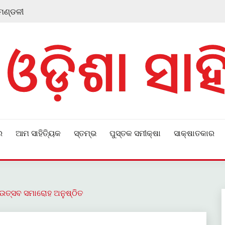
 ମଣ୍ଡଳୀ
ର
ଆମ ସାହିତ୍ୟିକ
ସ୍ତମ୍ଭ
ପୁସ୍ତକ ସମୀକ୍ଷା
ସାକ୍ଷାତକାର
ିକ ଉତ୍ସବ ସମାରୋହ ଅନୁଷ୍ଠିତ