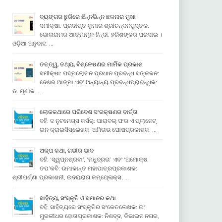
ବ୍ୟଙ୍ଗର ଛୁରିରେ ଛିନ୍ନଭିନ୍ନ ଛଳନାର ମୁଖା
ସମୀକ୍ଷା: ପ୍ରଦୀପ୍ତ କୁମାର ଶ୍ରୀଚନ୍ଦନପୁସ୍ତକ:
ଭୋଳାରାମର ଆତ୍ମାମୂଳ ହିନ୍ଦୀ: ହରିଶଙ୍କର ପରସାଇ ।
ଓଡ଼ିଆ ଅନୁବାଦ: …
ତତ୍ତ୍ୱ, ତଥ୍ୟ, ବିଶ୍ଳେଷଣର ମାର୍ମିକ ପ୍ରକାଶ
ସମୀକ୍ଷା: ପଦ୍ମଲୋଚନ ପ୍ରଧାନ ପ୍ରବନ୍ଧ ସଙ୍କଳନ:
ଦେଶର ଆତ୍ମା ଏବଂ ଅନ୍ୟାନ୍ୟ ପ୍ରବନ୍ଧପ୍ରାବନ୍ଧିକ:
ଡ. ମୃଣାଳ …
ଲୋକକଥାରେ ପରିବେଶ ସଂରକ୍ଷଣର ବାର୍ତ୍ତା
ବହି: ଦ ନୁଟମେଗ୍ସ କର୍ସର୍: ପାରାବଲ୍ ଫର ଏ ପ୍ଲାନେଟ୍
ଇନ କ୍ରାଇସିସ୍ଲେଖକ: ଅମିତାଭ ଘୋଷପ୍ରକାଶକ: …
ଅଳ୍ପ କଥା, ଗଭୀର ଭାବ
ବହି: ‘ସ୍ୱପ୍ନଶ୍ରବା’, ‘ମଧୁବ୍ରତା’ ଏବଂ ‘ଅମୋକ୍ଷ
ତପ’କବି: ଉମାକାନ୍ତ ମହାପାତ୍ରପ୍ରକାଶକ:
ଶ୍ରୀପର୍ଣ୍ଣା ପ୍ରକାଶନୀ, ଉଦୟରାଗ କମ୍ପେ୍ଲକ୍ସ, …
ସାହିତ୍ୟ, ସଂସ୍କୃତି ଓ ସମାଜର କଥା
ବହି: ସାହିତ୍ୟରେ ସଂସ୍କୃତିର ସଂକେତଲେଖକ: ଇଂ
ମୁରଲୀଧର ହୋତାପ୍ରକାଶକ: ନିଶବ୍ଦ, ଡିଭାଇନ ନଗର,