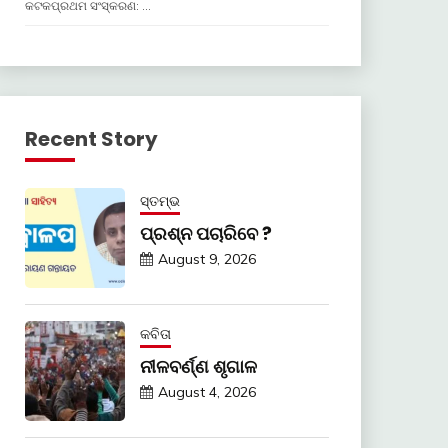
କଟକପ୍ରଥମ ସଂସ୍କରଣ: …
Recent Story
ସ୍ତମ୍ଭ
ପ୍ରଶ୍ନ ପଚାରିବେ ?
August 9, 2026
କବିତା
ନୀଳବର୍ଣ୍ଣ ଶୃଗାଳ
August 4, 2026