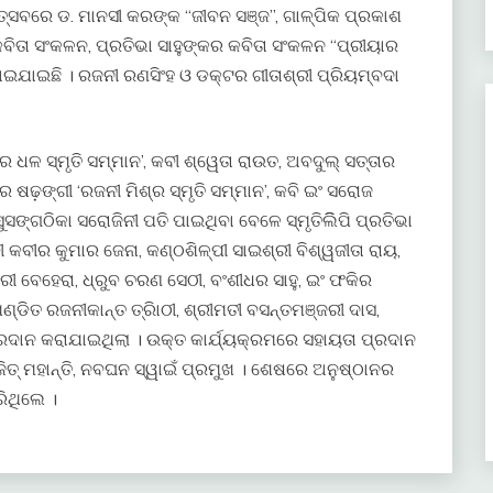
ତ୍ସବରେ ଡ. ମାନସୀ କରଙ୍କ “ଜୀବନ ସଞ୍ଜ”, ଗାଳ୍ପିକ ପ୍ରକାଶ
” କବିତା ସଂକଳନ, ପ୍ରତିଭା ସାହୁଙ୍କର କବିତା ସଂକଳନ “ପ୍ରୀୟାର
ହୋଇଯାଇଛି । ରଜନୀ ରଣସିଂହ ଓ ଡକ୍ଟର ଗୀତାଶ୍ରୀ ପ୍ରିୟମ୍ବଦା
 ଧଳ ସ୍ମୃତି ସମ୍ମାନ’, କବୀ ଶ୍ୱେତା ରାଉତ, ଅବଦୁଲ୍ ସତ୍ତାର
ାର ଷଢ଼ଙ୍ଗୀ ‘ରଜନୀ ମିଶ୍ର ସ୍ମୃତି ସମ୍ମାନ’, କବି ଇଂ ସରୋଜ
ସୁସଙ୍ଗଠିକା ସରୋଜିନୀ ପତି ପାଇଥିବା ବେଳେ ସ୍ମୃତିଲିିପି ପ୍ରତିଭା
 କବୀର କୁମାର ଜେନା, କଣ୍ଠଶିଳ୍ପୀ ସାଇଶ୍ରୀ ବିଶ୍ୱଜୀତା ରାୟ,
ାରୀ ବେହେରା, ଧ୍ରୁବ ଚରଣ ସେଠୀ, ବଂଶୀଧର ସାହୁ, ଇଂ ଫକିର
୍ଡିତ ରଜନୀକାନ୍ତ ତ୍ରିାଠୀ, ଶ୍ରୀମତୀ ବସନ୍ତମଞ୍ଜରୀ ଦାସ,
 ପ୍ରଦାନ କରାଯାଇଥିଲା । ଉକ୍ତ କାର୍ଯ୍ୟକ୍ରମରେ ସହାୟତା ପ୍ରଦାନ
୍ନଜିତ୍ ମହାନ୍ତି, ନବଘନ ସ୍ୱାଇଁ ପ୍ରମୁଖ । ଶେଷରେ ଅନୁଷ୍ଠାନର
ିଥିଲେ ।