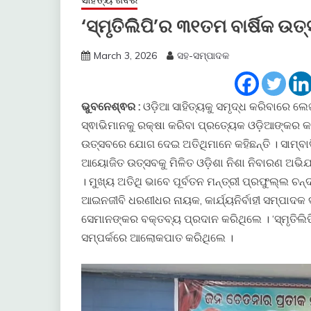
‘ସ୍ମୃତିଲିିପି’ର ୩୧ତମ ବାର୍ଷିକ ଉ
March 3, 2026
ସହ-ସମ୍ପାଦକ
ଭୁବନେଶ୍ଵର :
ଓଡ଼ିଆ ସାହିତ୍ୟକୁ ସମୃଦ୍ଧ କରିବାରେ ଲେଖ
ସ୍ଵାଭିମାନକୁ ରକ୍ଷା କରିବା ପ୍ରତ୍ୟେକ ଓଡ଼ିଆଙ୍କର କର୍ତ୍ତ
ଉତ୍ସବରେ ଯୋଗ ଦେଇ ଅତିଥିମାନେ କହିଛନ୍ତି । ସାମ୍ବ
ଆୟୋଜିତ ଉତ୍ସବକୁ ମିଳିତ ଓଡ଼ିଶା ନିଶା ନିବାରଣ ଅଭ
। ମୁଖ୍ୟ ଅତିଥି ଭାବେ ପୂର୍ବତନ ମନ୍ତ୍ରୀ ପ୍ରଫୁଲ୍ଲ ଚନ୍
ଆଇନଜୀବି ଧରଣୀଧର ନାୟକ, କାର୍ଯ୍ୟନିର୍ବାହୀ ସମ୍ପାଦ
ସେମାନଙ୍କର ବକ୍ତବ୍ୟ ପ୍ରଦାନ କରିଥିଲେ । ‘ସ୍ମୃତିଲି
ସମ୍ପର୍କରେ ଆଲୋକପାତ କରିଥିଲେ ।