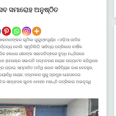
ତ୍ସବ ସମାରୋହ ଅନୁଷ୍ଠିତ
କମାନଙ୍କର ଭୂମିକା ଗୁରୁତ୍ଵପୂର୍ଣ୍ଣ । ଓଡ଼ିଆ ଜାତିର
ବ୍ୟ ବୋଲି ‘ସ୍ମୃତିଲିପି’ ସାହିତ୍ୟ ପତ୍ରିକାର ବାର୍ଷିକ
ାଦିକ ହଲଧର ଧୀରଙ୍କ ସଭାପତିତ୍ଵରେ ବୁଦ୍ଧ ମନ୍ଦିରରେ
ିଯାନ (ମୋନା)ର ସଭାପତି ପଦ୍ମଚରଣ ନାୟକ ଉଦ୍ଘାଟନ କରିଥିଲେ
ଦ୍ର ଘଡ଼ାଇ, ସମ୍ମାନିତ ଅତିଥି ଭାବେ ସାହିତ୍ୟିକ ଦାଶ ବେନହୁର,
କ ଦୟାନିଧି ନାୟକ, ପଦ୍ମାକର ଗୁରୁ ପ୍ରମୁଖ ଯୋଗଦେଇ
ପି’ର ସମ୍ପାଦକ ଭୁବନ ମୋହନ ମହାନ୍ତି ପତ୍ରିକାର ଅଭବୃଦ୍ଧି