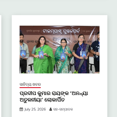
ସାହିତ୍ୟ ଖବର
ପ୍ରଦୀପ କୁମାର ରାୟଙ୍କ ‘ଅନନ୍ୟା
ଅତୁଳନୀୟା’ ଲୋକାର୍ପିତ
July 25, 2026
ସହ-ସମ୍ପାଦକ