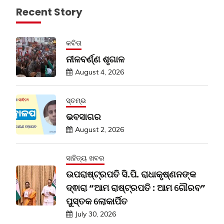
Recent Story
କବିତା
ନୀଳବର୍ଣ୍ଣ ଶୃଗାଳ
August 4, 2026
ସ୍ତମ୍ଭ
ଭବସାଗର
August 2, 2026
ସାହିତ୍ୟ ଖବର
ଉପରାଷ୍ଟ୍ରପତି ସି.ପି. ରାଧାକୃଷ୍ଣନଙ୍କ
ଦ୍ଵାରା “ଆମ ରାଷ୍ଟ୍ରପତି : ଆମ ଗୌରବ”
ପୁସ୍ତକ ଲୋକାର୍ପିତ
July 30, 2026