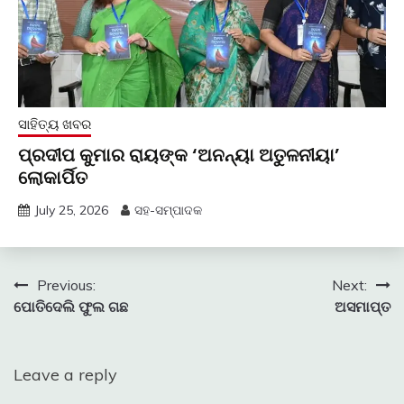
ସାହିତ୍ୟ ଖବର
ପ୍ରଦୀପ କୁମାର ରାୟଙ୍କ ‘ଅନନ୍ୟା ଅତୁଳନୀୟା’
ଲୋକାର୍ପିତ
July 25, 2026
ସହ-ସମ୍ପାଦକ
Post
Previous:
Next:
ପୋତିଦେଲି ଫୁଲ ଗଛ
ଅସମାପ୍ତ
navigation
Leave a reply