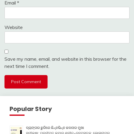
Email
*
Website
Save my name, email, and website in this browser for the
next time I comment.
Popular Story
ବ୍ୟଙ୍ଗର ଛୁରିରେ ଛିନ୍ନଭିନ୍ନ ଛଳନାର ମୁଖା
ସମୀକ୍ଷା: ପ୍ରଦୀପ୍ତ କୁମାର ଶ୍ରୀଚନ୍ଦନପୁସ୍ତକ: ଭୋଳାରାମର