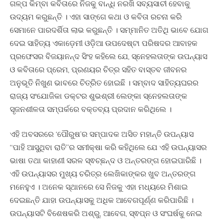
ଗଳ୍ପ କିମ୍ବା କବିତାରେ ନିଜକୁ ବାନ୍ଧି ନରଖି ସବ୍ୟସାଚୀ ହେବାକୁ
ଉଦ୍ୟମ କରୁଛନ୍ତି । ଏହା ସାଙ୍ଗେ କଥା ଓ କବିତା ରଚନା କରି
ସେମାନେ ପାରଦର୍ଶିତା ଲାଭ କରୁଛନ୍ତି । ସମ୍ମାନିତ ଅତିଥି ଭାବେ ଯୋଗ
ଦେଇ ସାହିତ୍ୟ ଏକାଡ଼େମୀ ଓଡ଼ିଆ ଉପଦେଷ୍ଟା ପରିଷଦର ଆବାହକ
ପ୍ରଫେସର ବିଜୟାନନ୍ଦ ସିଂହ କହିଲେ ଯେ, ସ୍ନେହଲତାଙ୍କ ଉପନ୍ୟାସ
ଓ କବିତାରେ ପ୍ରେମ, ପ୍ରଣୟର ଚିତ୍ର ସହିତ ବାସ୍ତବ ଜୀବନର
ଅନୁଭୂତି ନିଖୁଣ ଭାବରେ ଚିତ୍ରିତ ହୋଇଛି । ସମ୍ବାଦ ସାହିତ୍ୟଘରର
ରାଜ୍ୟ ସଂଯୋଜିକା ଡକ୍ଟର ଶୁଭଶ୍ରୀ ଲେଙ୍କା ସ୍ନେହଲତାଙ୍କ
ସୃଜନଶୀଳତା ସମ୍ପର୍କରେ ବକ୍ତବ୍ୟ ପ୍ରଦାନ କରିଥିଲେ ।
ଏହି ଅବସରରେ ‘ପୌରୁଷ’ର ସମ୍ପାଦକ ଅସିତ ମହାନ୍ତି ଉପନ୍ୟାସ
“ପାହି ଆସୁଥିବା ରାତି”ର ସମୀକ୍ଷା କରି କହିଥିଲେ ଯେ ଏହି ଉପନ୍ୟାସର
ଭାଷା ତଥା କାହାଣୀ ସରଳ ସ୍ଵଚ୍ଛନ୍ଦ ଓ ଅନ୍ତରଙ୍ଗ ହୋଇପାରିଛି ।
ଏହି ଉପନ୍ୟାସର ମୁଖ୍ୟ ଚରିତ୍ର ଲେଖିକାଙ୍କର ଖୁବ ଅନ୍ତରଙ୍ଗ
ମନେହୁଏ । ଅନେକ ସ୍ଥାନରେ ସେ ନିଜକୁ ଏହା ମଧ୍ୟରେ ମିଶାଇ
ଦେଇଛନ୍ତି ଯାହା ଉପନ୍ୟାସକୁ ଅଧିକ ଆବେଗପୂର୍ଣ୍ଣ କରିପାରିଛି ।
ଉପନ୍ୟାସଟି ବିଶେଷକରି ଅଶ୍ରୁ, ଆବେଗ, ସ୍ଵପ୍ନ ଓ ସଂଘର୍ଷକୁ ନେଇ