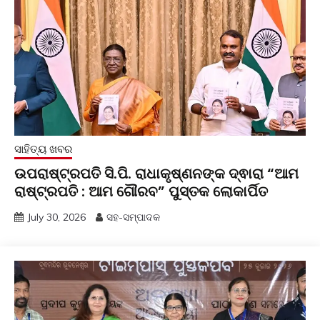
ସାହିତ୍ୟ ଖବର
ଉପରାଷ୍ଟ୍ରପତି ସି.ପି. ରାଧାକୃଷ୍ଣନଙ୍କ ଦ୍ଵାରା “ଆମ
ରାଷ୍ଟ୍ରପତି : ଆମ ଗୌରବ” ପୁସ୍ତକ ଲୋକାର୍ପିତ
July 30, 2026
ସହ-ସମ୍ପାଦକ