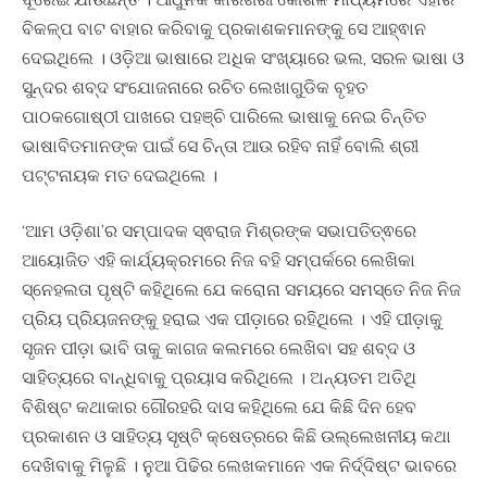
ବିକଳ୍ପ ବାଟ ବାହାର କରିବାକୁ ପ୍ରକାଶକମାନଙ୍କୁ ସେ ଆହ୍ଵାନ
ଦେଇଥିଲେ । ଓଡ଼ିଆ ଭାଷାରେ ଅଧିକ ସଂଖ୍ୟାରେ ଭଲ, ସରଳ ଭାଷା ଓ
ସୁନ୍ଦର ଶବ୍ଦ ସଂଯୋଜନାରେ ରଚିତ ଲେଖାଗୁଡିକ ବୃହତ
ପାଠକଗୋଷ୍ଠୀ ପାଖରେ ପହଞ୍ଚି ପାରିଲେ ଭାଷାକୁ ନେଇ ଚିନ୍ତିତ
ଭାଷାବିତମାନଙ୍କ ପାଇଁ ସେ ଚିନ୍ତା ଆଉ ରହିବ ନାହିଁ ବୋଲି ଶ୍ରୀ
ପଟ୍ଟନାୟକ ମତ ଦେଇଥିଲେ ।
‘ଆମ ଓଡ଼ିଶା’ର ସମ୍ପାଦକ ସ୍ଵରାଜ ମିଶ୍ରଙ୍କ ସଭାପତିତ୍ଵରେ
ଆୟୋଜିତ ଏହି କାର୍ଯ୍ୟକ୍ରମରେ ନିଜ ବହି ସମ୍ପର୍କରେ ଲେଖିକା
ସ୍ନେହଲତା ପୃଷ୍ଟି କହିଥିଲେ ଯେ କରୋନା ସମୟରେ ସମସ୍ତେ ନିଜ ନିଜ
ପ୍ରିୟ ପ୍ରିୟଜନଙ୍କୁ ହରାଇ ଏକ ପୀଡ଼ାରେ ରହିଥିଲେ । ଏହି ପୀଡ଼ାକୁ
ସୃଜନ ପୀଡ଼ା ଭାବି ତାକୁ କାଗଜ କଲମରେ ଲେଖିବା ସହ ଶବ୍ଦ ଓ
ସାହିତ୍ୟରେ ବାନ୍ଧିବାକୁ ପ୍ରୟାସ କରିଥିଲେ । ଅନ୍ୟତମ ଅତିଥି
ବିଶିଷ୍ଟ କଥାକାର ଗୌରହରି ଦାସ କହିଥିଲେ ଯେ କିଛି ଦିନ ହେବ
ପ୍ରକାଶନ ଓ ସାହିତ୍ୟ ସୃଷ୍ଟି କ୍ଷେତ୍ରରେ କିଛି ଉଲ୍ଲେଖନୀୟ କଥା
ଦେଖିବାକୁ ମିଳୁଛି । ନୁଆ ପିଢିର ଲେଖକମାନେ ଏକ ନିର୍ଦ୍ଦିଷ୍ଟ ଭାବରେ