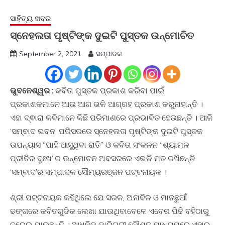
ସାହିତ୍ୟ ଖବର
ସ୍ନେହଲତା ପୃଷ୍ଟିଙ୍କ ଦୁଇଟି ପୁସ୍ତକ ଉନ୍ମୋଚିତ
September 2, 2021
ସମ୍ପାଦକ
ଭୁବନେଶ୍ୱର :
କବିତା ପୁସ୍ତକ ପ୍ରକାଶ କରିବା ପାଇଁ
ପ୍ରକାଶକମାନେ ଆଉ ଆଗ ଭଳି ଆଗ୍ରହ ପ୍ରକାଶ କରୁନାହାନ୍ତି ।
ଏହା ଦ୍ଵାରା କବିମାନେ କିଛି ପରିମାଣରେ ପ୍ରଭାବିତ ହେଉଛନ୍ତି । ଆଜି
‘ସମ୍ବାଦ ଭବନ’ ପରିସରରେ ସ୍ନେହଲତା ପୃଷ୍ଟିଙ୍କ ଦୁଇଟି ପୁସ୍ତକ
ଉପନ୍ୟାସ “ପାହି ଆସୁଥିବା ରାତି” ଓ କବିତା ସଂକଳନ “ଶ୍ୟାମଳ
ପ୍ରୀତିର ଦୁଃଖ”ର ଉନ୍ମୋଚନ ଅବସରରେ ଏଭଳି ମତ ରଖିଛନ୍ତି
‘ସମ୍ବାଦ’ର ସମ୍ପାଦକ ସୌମ୍ୟରଞ୍ଜନ ପଟ୍ଟନାୟକ ।
ଶ୍ରୀ ପଟ୍ଟନାୟକ କହିଥିଲେ ଯେ ସରଳ, ଅନାବିଳ ଓ ମାନଛୁଆଁ
ଢଙ୍ଗରେ କବିତଗୁଡିକ ଲେଖା ଯାଉଥିବାବେଳେ ଏବେର ପିଢି ବହିଠାରୁ
ଦୂରେଇ ଯାଉଛନ୍ତି । ଆଧୁନିକ କାରିଗରୀ କୌଶଳ ମାଧ୍ୟମରେ ଏହାର