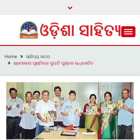
Skip
to
content
ଓଡ଼ିଆ ଇ-ସାହିତ୍ୟକୁ ଆଗକୁ ନେବାକୁ ଏକ ନୂଆ ପ୍ରଚେଷ୍ଠା
ଓଡ଼ିଶା ସାହିତ୍ୟ
Home
ସାହିତ୍ୟ ଖବର
ସ୍ନେହଲତା ପୃଷ୍ଟିଙ୍କ ଦୁଇଟି ପୁସ୍ତକ ଉନ୍ମୋଚିତ