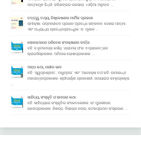
ଆତ୍ମାମୂଳ ହିନ୍ଦୀ: ହରିଶଙ୍କର ପରସାଇ । ଓଡ଼ିଆ ଅନୁବାଦ: …
ତତ୍ତ୍ୱ, ତଥ୍ୟ, ବିଶ୍ଳେଷଣର ମାର୍ମିକ ପ୍ରକାଶ
ସମୀକ୍ଷା: ପଦ୍ମଲୋଚନ ପ୍ରଧାନ ପ୍ରବନ୍ଧ ସଙ୍କଳନ: ଦେଶର ଆତ୍ମା
ଏବଂ ଅନ୍ୟାନ୍ୟ ପ୍ରବନ୍ଧପ୍ରାବନ୍ଧିକ: ଡ. ମୃଣାଳ …
ଲୋକକଥାରେ ପରିବେଶ ସଂରକ୍ଷଣର ବାର୍ତ୍ତା
ବହି: ଦ ନୁଟମେଗ୍ସ କର୍ସର୍: ପାରାବଲ୍ ଫର ଏ ପ୍ଲାନେଟ୍ ଇନ
କ୍ରାଇସିସ୍ଲେଖକ: ଅମିତାଭ ଘୋଷପ୍ରକାଶକ: …
ଅଳ୍ପ କଥା, ଗଭୀର ଭାବ
ବହି: ‘ସ୍ୱପ୍ନଶ୍ରବା’, ‘ମଧୁବ୍ରତା’ ଏବଂ ‘ଅମୋକ୍ଷ ତପ’କବି: ଉମାକାନ୍ତ
ମହାପାତ୍ରପ୍ରକାଶକ: ଶ୍ରୀପର୍ଣ୍ଣା ପ୍ରକାଶନୀ, ଉଦୟରାଗ କମ୍ପେ୍ଲକ୍ସ,
…
ସାହିତ୍ୟ, ସଂସ୍କୃତି ଓ ସମାଜର କଥା
ବହି: ସାହିତ୍ୟରେ ସଂସ୍କୃତିର ସଂକେତଲେଖକ: ଇଂ ମୁରଲୀଧର
ହୋତାପ୍ରକାଶକ: ନିଶବ୍ଦ, ଡିଭାଇନ ନଗର, କଟକପ୍ରଥମ ସଂସ୍କରଣ: …