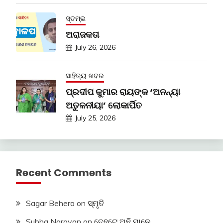
ସ୍ତମ୍ଭ
ଅରାଜକତା
July 26, 2026
ସାହିତ୍ୟ ଖବର
ପ୍ରଦୀପ କୁମାର ରାୟଙ୍କ ‘ଅନନ୍ୟା
ଅତୁଳନୀୟା’ ଲୋକାର୍ପିତ
July 25, 2026
Recent Comments
Sagar Behera
on
ସ୍ମୃତି
Subha Narayan
on
ଦେହଟେ ଅଛି ମାନେ …