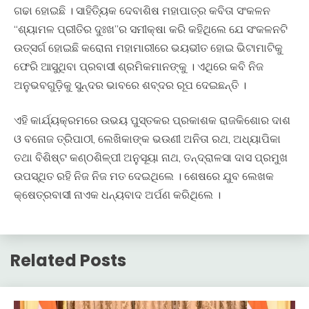
ଗଢା ହୋଇଛି । ସାହିତ୍ୟିକ ଦେବାଶିଷ ମହାପାତ୍ର କବିତା ସଂକଳନ
“ଶ୍ୟାମଳ ପ୍ରୀତିର ଦୁଃଖ”ର ସମୀକ୍ଷା କରି କହିଥିଲେ ଯେ ସଂକଳନଟି
ଉତ୍ସର୍ଗ ହୋଇଛି କରୋନା ମହାମାରୀରେ ଭୟଭୀତ ହୋଇ ଭିଟାମାଟିକୁ
ଫେରି ଆସୁଥିବା ପ୍ରବାସୀ ଶ୍ରମିକମାନଙ୍କୁ । ଏଥିରେ କବି ନିଜ
ଅନୁଭବଗୁଡ଼ିକୁ ସୁନ୍ଦର ଭାବରେ ଶବ୍ଦର ରୂପ ଦେଇଛନ୍ତି ।
ଏହି କାର୍ଯ୍ୟକ୍ରମରେ ଉଭୟ ପୁସ୍ତକର ପ୍ରକାଶକ ରାଜକିଶୋର ଦାଶ
ଓ ବନୋଜ ତ୍ରିପାଠୀ, ଲେଖିକାଙ୍କ ଭଉଣୀ ଅନିତା ରଥ, ଅଧ୍ୟାପିକା
ତଥା ବିଶିଷ୍ଟ କଣ୍ଠଶିଳ୍ପୀ ଅନୁସୂୟା ନାଥ, ତନ୍ଦ୍ରାଳସା ଦାସ ପ୍ରମୁଖ
ଉପସ୍ଥିତ ରହି ନିଜ ନିଜ ମତ ଦେଇଥିଲେ । ଶେଷରେ ଯୁବ ଲେଖକ
କ୍ଷେତ୍ରବାସୀ ନାଏକ ଧନ୍ୟବାଦ ଅର୍ପଣ କରିଥିଲେ ।
Related Posts