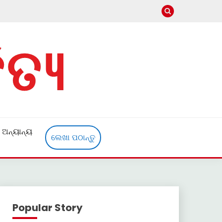
ଅନ୍ୟାନ୍ୟ
ଲେଖା ପଠାନ୍ତୁ
Popular Story