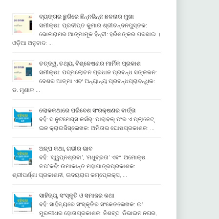
ବ୍ୟଙ୍ଗର ଛୁରିରେ ଛିନ୍ନଭିନ୍ନ ଛଳନାର ମୁଖା
ସମୀକ୍ଷା: ପ୍ରଦୀପ୍ତ କୁମାର ଶ୍ରୀଚନ୍ଦନପୁସ୍ତକ:
ଭୋଳାରାମର ଆତ୍ମାମୂଳ ହିନ୍ଦୀ: ହରିଶଙ୍କର ପରସାଇ ।
ଓଡ଼ିଆ ଅନୁବାଦ: …
ତତ୍ତ୍ୱ, ତଥ୍ୟ, ବିଶ୍ଳେଷଣର ମାର୍ମିକ ପ୍ରକାଶ
ସମୀକ୍ଷା: ପଦ୍ମଲୋଚନ ପ୍ରଧାନ ପ୍ରବନ୍ଧ ସଙ୍କଳନ:
ଦେଶର ଆତ୍ମା ଏବଂ ଅନ୍ୟାନ୍ୟ ପ୍ରବନ୍ଧପ୍ରାବନ୍ଧିକ:
ଡ. ମୃଣାଳ …
ଲୋକକଥାରେ ପରିବେଶ ସଂରକ୍ଷଣର ବାର୍ତ୍ତା
ବହି: ଦ ନୁଟମେଗ୍ସ କର୍ସର୍: ପାରାବଲ୍ ଫର ଏ ପ୍ଲାନେଟ୍
ଇନ କ୍ରାଇସିସ୍ଲେଖକ: ଅମିତାଭ ଘୋଷପ୍ରକାଶକ: …
ଅଳ୍ପ କଥା, ଗଭୀର ଭାବ
ବହି: ‘ସ୍ୱପ୍ନଶ୍ରବା’, ‘ମଧୁବ୍ରତା’ ଏବଂ ‘ଅମୋକ୍ଷ
ତପ’କବି: ଉମାକାନ୍ତ ମହାପାତ୍ରପ୍ରକାଶକ:
ଶ୍ରୀପର୍ଣ୍ଣା ପ୍ରକାଶନୀ, ଉଦୟରାଗ କମ୍ପେ୍ଲକ୍ସ, …
ସାହିତ୍ୟ, ସଂସ୍କୃତି ଓ ସମାଜର କଥା
ବହି: ସାହିତ୍ୟରେ ସଂସ୍କୃତିର ସଂକେତଲେଖକ: ଇଂ
ମୁରଲୀଧର ହୋତାପ୍ରକାଶକ: ନିଶବ୍ଦ, ଡିଭାଇନ ନଗର,