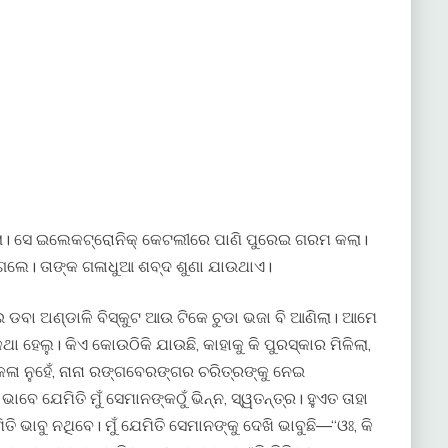
ା। ସେ ଇଲେକଟ୍ରୋନିକ୍ କେଟଲୀରେ ପାଣି ପୁରେଇ ଗରମ କଲା।
ଗଲେ। ତାଙ୍କ ଗଳାଧୁଆ ଶବ୍ଦ ଶୁଣା ଯାଉଥାଏ।
 ଡବା ଅଣ୍ଡାଳି ବିସ୍କୁଟ ଆଉ ଟିକେ ଚୁଡା ଭଜା ବି ଆଣିଲା। ଆମେ
 ହେଲୁ। କିଏ କୋଉଠିକି ଯାଉଛି, କାହାକୁ କି ପୁରସ୍କାର ମିଳିଲା,
 କଳା ନୁହେଁ, ନାନା ରଙ୍ଗବେରଙ୍ଗର ଚରିତ୍ରଙ୍କୁ ନେଇ
ବେ ଯେମିତି ମୁଁ ସେମାନଙ୍କଠୁଁ ଭିନ୍ନ, ସ୍ୱତନ୍ତ୍ର। ହୁଏତ ତାହା
ାବୁ ନଥିବେ। ମୁଁ ଯେମିତି ସେମାନଙ୍କୁ ଦେଖି ଭାବୁଛି—“ଓଃ, କି