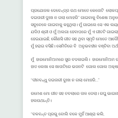
ପ୍ରଯୋଜକ ଦେବେନ୍ଦ୍ର ରଥ ମୋତେ କେତୋଟି ଲୋକପ୍ରି
ଦଇତାରୀ ଦୁଃଖ ନ ଗଲା ମୋହରି” ଗାଇବାକୁ ବିଶେଷ ଅନୁ
ସବୁବେଳେ ଗାଇବାକୁ କହୁଥିଲା। ମୁଁ ଗାଇଲେ ସେ ଏକ ଲୟ
ଯଦିଓ ଶ୍ରୀ ଓ ମୁଁ ଅଲଗା ହେବାପରେ ମୁଁ ଏ ଗୀତଟି ଗାଇଲ
ହେଇଯାଇଛି, କୌଣସି ଗୀତ ସହ ଥିବା ସ୍ମୃତି ମୋତେ ଆଦୌ ବ
ମୁଁ ହରାଇ ବସିଛି। ସେମିତିରେ ବି ଅନୁଭବହୀନ ବଞ୍ଚିବା ଅ
ମୁଁ ହାରମୋନିଅମରେ ସୁର ବଦଳାଇଲି। ହାରମୋନିଅମ ଉ
ହାତ ଲେଖା ସେ ଖାତାଟିରେ ଭଜନଟି ଗୋଲ ଗୋଲ ଅକ୍ଷ
“ଦୀନବନ୍ଧୁ ଦଇତାରୀ ଦୁଃଖ ନ ଗଲା ମୋହରି…”
ରମେଶ ମୋ ଗୀତ ସହ ତବଲାରେ ତାଳ ଦେଲା। ରଘୁ ଭାଇନା ତ
ହଲଉଥାନ୍ତି।
“ବଳବନ୍ତ ପ୍ରଭୁ ବୋଲି ବଳେ ମୁହିଁ ଆଶ୍ରା କଲି,