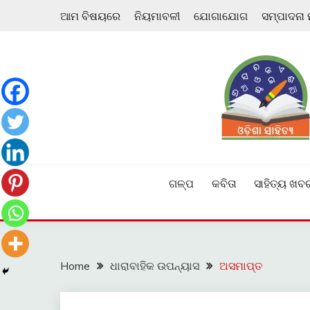
Skip
ଆମ ବିଷୟରେ
ନିୟମାବଳୀ
ଯୋଗାଯୋଗ
ସମ୍ପାଦନା
to
content
ଓଡ଼ିଆ ଇ-ସାହିତ୍ୟକୁ ଆଗକୁ ନେବାକୁ ଏକ ନୂଆ ପ୍ରଚେଷ୍ଠା
ଓଡ଼ିଶା ସାହିତ୍ୟ
ଗଳ୍ପ
କବିତା
ସାହିତ୍ୟ ଖବ
Home
ଧାରାବାହିକ ଉପନ୍ୟାସ
ଅସମାପ୍ତ