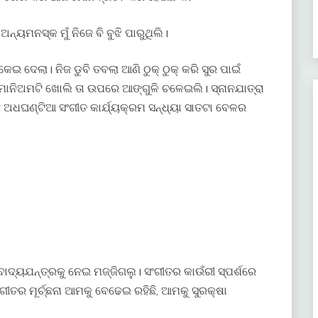
ଇ ଅନ୍ୟମନସ୍କ ମୁଁ ନିଜେ ବି ବୁଝି ପାରୁଥିଲି।
 ଦେଲା। ନିଜ ଡୁବି ତବଲା ଆଣି ଠୁକ୍ ଠୁକ୍ କରି ସୁର ପାଇଁ
ାରମୋନିଅମଟି ଖୋଲି ତା ଉପରେ ଆଙ୍ଗୁଳି ଚଳେଇଲି। ସ୍ନାନଯାତ୍ରା
ି। ଅଧଘଣ୍ଟିଆ ସଂଗୀତ କାର୍ଯ୍ୟକ୍ରମ ସନ୍ଧ୍ୟା ସାତଟା ବେଳର
 ବାଦ୍ୟଯନ୍ତ୍ରକୁ ନେଇ ମଜ୍ଜିଗଲୁ। ସଂଗୀତର କାଉଁରୀ ସ୍ପର୍ଶରେ
ତର ମୂର୍ଚ୍ଛନା ଆମକୁ ବେଢେଇ ରହିଛି, ଆମକୁ ସୁରକ୍ଷା