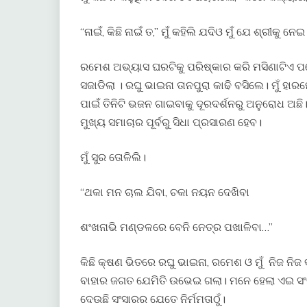
“ନାଇଁ, କିଛି ନାଇଁ ତ,” ମୁଁ କହିଲି ଯଦିଓ ମୁଁ ଯେ ଶ୍ରୀକୁ ନେ
ରମେଶ ଅଭ୍ୟାସ ଘରଟିକୁ ପରିଷ୍କାର କରି ମସିଣାଟିଏ ପକେଇ
ସଜାଡିଲା । ରଘୁ ଭାଇନା ତାନପୁରା କାଢି ବସିଲେ। ମୁଁ ହ
ପାଇଁ ତିନିଟି ଭଜନ ଗାଇବାକୁ ଦୂରଦର୍ଶନରୁ ଅନୁରୋଧ ଅଛ
ମୁଖ୍ୟ ସମାଚାର ପୂର୍ବରୁ ସିଧା ପ୍ରସାରଣ ହେବ।
ମୁଁ ସୁର ତୋଳିଲି।
“ଥକା ମନ ଚାଲ ଯିବା, ଚକା ନୟନ ଦେଖିବା
ଶଂଖନାଭି ମଣ୍ଡଳରେ ବେନି ନେତ୍ର ପଖାଳିବା…”
କିଛି କ୍ଷଣ ଭିତରେ ରଘୁ ଭାଇନା, ରମେଶ ଓ ମୁଁ ନିଜ ନିଜ
ବାହାର ଜଗତ ଯେମିତି ଉଭେଇ ଗଲା। ମନେ ହେଲା ଏଇ ସଂଗୀ
ଦେଉଛି ସଂସାରର ଯେତେ ନିର୍ମମତାଠୁଁ।