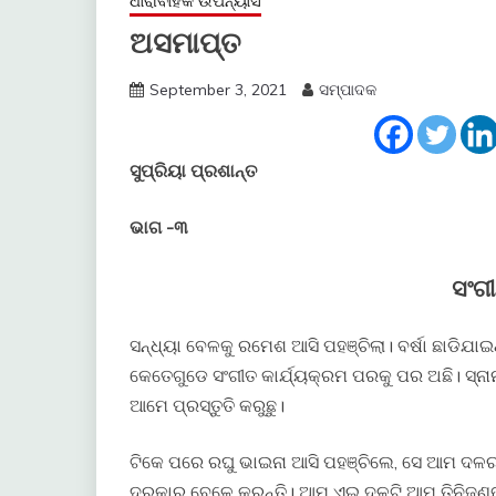
ଧାରାବାହିକ ଉପନ୍ୟାସ
ଅସମାପ୍ତ
September 3, 2021
ସମ୍ପାଦକ
ସୁପ୍ରିୟା ପ୍ରଶାନ୍ତ
ଭାଗ -୩
ସଂଗ
ସନ୍ଧ୍ୟା ବେଳକୁ ରମେଶ ଆସି ପହଞ୍ଚିଲା। ବର୍ଷା ଛାଡିଯ
କେତେଗୁଡେ ସଂଗୀତ କାର୍ଯ୍ୟକ୍ରମ ପରକୁ ପର ଅଛି। ସ୍ନାନପ
ଆମେ ପ୍ରସ୍ତୁତି କରୁଛୁ।
ଟିକେ ପରେ ରଘୁ ଭାଇନା ଆସି ପହଞ୍ଚିଲେ, ସେ ଆମ ଦଳର
ଦରକାର ବେଳେ କରନ୍ତି। ଆମ ଏଇ ଦଳଟି ଆମ ତିନିଜଣଙ୍କୁ