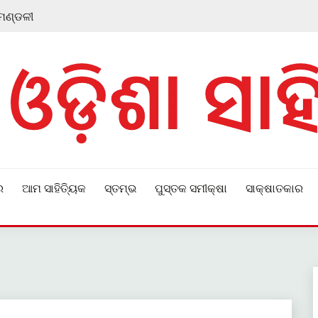
 ମଣ୍ଡଳୀ
ର
ଆମ ସାହିତ୍ୟିକ
ସ୍ତମ୍ଭ
ପୁସ୍ତକ ସମୀକ୍ଷା
ସାକ୍ଷାତକାର