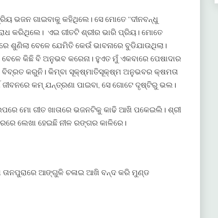
ୟ ଭଜନ ଗାଇବାକୁ କହିଥିଲେ। ସେ ମୋତେ “ଦୀନବନ୍ଧୁ
ରୋଧ କରିଥିଲେ। ଏଇ ଗୀତଟି ଶ୍ରୀର ଭାରି ପ୍ରିୟ। ମୋତେ
ରେ ଶୁଣିଲା ବେଳେ ଯେମିତି କେଉଁ ଭାବନାରେ ବୁଡିଯାଉଥିଲା।
ା ବେଳେ କିଛି ବି ଅନୁଭବ କରେନା। ହୁଏତ ମୁଁ ଏକବାରେ ପେଷାଦାର
ିବ୍ରତ କରୁନି। କିମ୍ବା ସୂକ୍ଷ୍ମାତିସୂକ୍ଷ୍ମ ଅନୁଭବର କ୍ଷମତା
ର୍ଥ ଜୀବନରେ କମ୍ ଯନ୍ତ୍ରଣା ପାଇବା, ସେ ଗୋଟେ ଦୃଷ୍ଟିରୁ ଭଲ।
ପରେ ମୋ ଗୀତ ଖାତାରେ ଭଜନଟିକୁ କାଢି ଆଖି ପକେଇଲି। ଶ୍ରୀ
ରରେ ଲେଖା ହେଇଛି ନୀଳ ରଙ୍ଗର କାଳିରେ।
ାନପୁରାରେ ଆଙ୍ଗୁଳି ଚଳାଇ ଆଖି ବନ୍ଦ କରି ମୁଣ୍ଡ