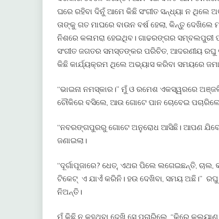
ଘରେ ରହିବା ଦିନୁଁ ଆମେ କିଛି ସଂଗୀତ ସନ୍ଧ୍ୟା ନ ଥିଲେ 
ତାଙ୍କୁ ଗତ ମାଘରେ ବାଉନ ବର୍ଷ ହେଲା, କିନ୍ତୁ ଦେଖିଲେ 
ନିଶରେ କଳାମରା ହେଇଥିବ। ଗାଢରଙ୍ଗର ସମ୍ବଲପୁରୀ ପଞ
ସଂଗୀତ ଜଗତର ସମସ୍ତଙ୍କର ପରିଚିତ, ଆଦରଣୀୟ ରଘୁ ଭା
କିଛି କାର୍ଯ୍ୟକ୍ରମ ଥିଲେ ଅଭ୍ୟାସ କରିବା ସମୟରେ ଜମା
“ଭାଇନା ନମସ୍କାର।” ମୁଁ ଓ ରମେଶ ଏକସ୍ୱରରେ ଅଞ୍ଜଳି 
ଚୌକିରେ ବସିଲେ, ଆଉ ଗୋଟେ ପାନ ଚୋବେଇ ପଚାରିଲ
“ନବରଙ୍ଗପୁରରୁ ଗୋଟେ ଅନୁରୋଧ ଆସିଛି। ଆପଣ ଯିବେ ତ
ଜଣାଇଲା।
“ଦୂର୍ଗାପୂଜାରେ? ଧେତ୍, ଏଥର ପିଲେ ଲଗେଇଛନ୍ତି, ଚାଲ, କଲିକ
ଟିକେଟ୍ ଏ ଯାଏଁ କରିନି। ହଉ ଦେଖିବା, ସମୟ ଅଛି।” ରଘୁ
ନିଅନ୍ତି।
ମୁଁ କିଛି ନ କହୁଥିବା ଦେଖି ସେ ପଚାରିଲେ, “କିରେ କଲ୍