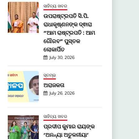
ସାହିତ୍ୟ ଖବର
ଉପରାଷ୍ଟ୍ରପତି ସି.ପି.
ରାଧାକୃଷ୍ଣନଙ୍କ ଦ୍ଵାରା
“ଆମ ରାଷ୍ଟ୍ରପତି : ଆମ
ଗୌରବ” ପୁସ୍ତକ
ଲୋକାର୍ପିତ
July 30, 2026
ସ୍ତମ୍ଭ
ଅରାଜକତା
July 26, 2026
ସାହିତ୍ୟ ଖବର
ପ୍ରଦୀପ କୁମାର ରାୟଙ୍କ
‘ଅନନ୍ୟା ଅତୁଳନୀୟା’