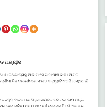
ୀତ ଅଭ୍ୟାସ
ାଇଥାଏ। ରଥଯାତ୍ରାକୁ ଆଉ ମାସେ ପାଖାପାଖି ବାକି। ଆମର
ୂର୍ଣିମା ଦିନ ଦୂରଦର୍ଶନରେ ସଂଗୀତ ସନ୍ଧ୍ୟାଟିଏ ଅଛି। ସେଥିପାଇଁ
 ତାନପୁରା ବାଦକ। ସେ ସିନ୍ଥେସାଇଜର ବଜାଇବା କାମ ମଧ୍ୟ
 ନେଇ ଗଢିଛୁ। ପ୍ରାୟ ସାତ ବର୍ଷ ହେଇଗଲାଣି। ମୁଁ ଏଇ ଭଡା