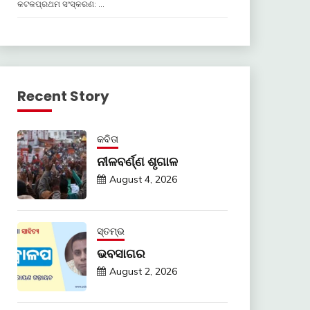
କଟକପ୍ରଥମ ସଂସ୍କରଣ: …
Recent Story
କବିତା
ନୀଳବର୍ଣ୍ଣ ଶୃଗାଳ
August 4, 2026
ସ୍ତମ୍ଭ
ଭବସାଗର
August 2, 2026