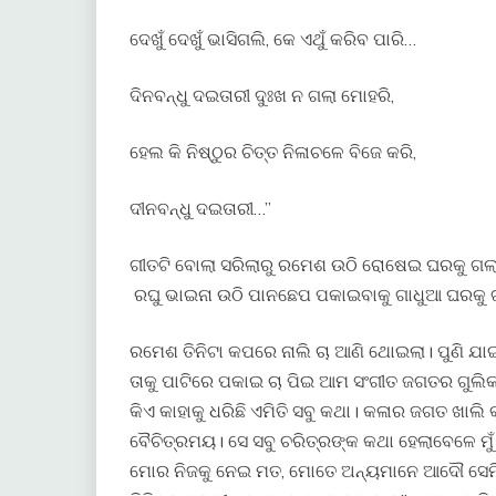
ଦେଖୁଁ ଦେଖୁଁ ଭାସିଗଲି, କେ ଏଥୁଁ କରିବ ପାରି…
ଦିନବନ୍ଧୁ ଦଇତାରୀ ଦୁଃଖ ନ ଗଲା ମୋହରି,
ହେଲ କି ନିଷ୍ଠୁର ଚିତ୍ତ ନିଳାଚଳେ ବିଜେ କରି,
ଦୀନବନ୍ଧୁ ଦଇତାରୀ…”
ଗୀତଟି ବୋଲା ସରିଲାରୁ ରମେଶ ଉଠି ରୋଷେଇ ଘରକୁ ଗଲ
ରଘୁ ଭାଇନା ଉଠି ପାନଛେପ ପକାଇବାକୁ ଗାଧୁଆ ଘରକୁ 
ରମେଶ ତିନିଟା କପରେ ନାଲି ଚା ଆଣି ଥୋଇଲା। ପୁଣି ଯାଇ
ତାକୁ ପାଟିରେ ପକାଇ ଚା ପିଇ ଆମ ସଂଗୀତ ଜଗତର ଗୁଲିକଥା
କିଏ କାହାକୁ ଧରିଛି ଏମିତି ସବୁ କଥା। କଳାର ଜଗତ ଖାଲି
ବୈଚିତ୍ରମୟ। ସେ ସବୁ ଚରିତ୍ରଙ୍କ କଥା ହେଲାବେଳେ ମୁଁ ଭା
ମୋର ନିଜକୁ ନେଇ ମତ, ମୋତେ ଅନ୍ୟମାନେ ଆଦୌ ସେମିତି ଭ