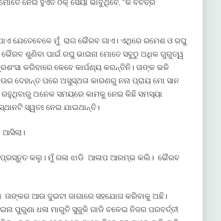
ମୋତେ ନେଇ ହୁଏତ ଠିକ୍ ସେୟା ଭାବୁଥିବେ, “କି ବିଚିତ୍ର
 ଆସିଯାଏ ଯେତେବେଳେ ମୁଁ ରାଗ ଭୈରବ ଗାଏ। ଏଥିରେ ରମେଶ ଓ ରଘୁ
ରବ ଶୁଣିବା ପାଇଁ ରଘୁ ଭାଇନା ମୋତେ ସବୁଠୁ ଅଧିକ ଗୁରୁତ୍ୱ
ଶଂସା କରିବାରେ କେବେ କାର୍ପଣ୍ୟ କରନ୍ତିନି। ତାଙ୍କ ଭଳି
ୋଉର ଦେହାନ୍ତ ପରେ ଅସୁସ୍ଥତା କାରଣରୁ ନନା ପ୍ରାୟ ମୋ ସାନ
 ରହୁଥିବାରୁ ଅନେକ ସମୟରେ କାମକୁ ନେଇ କିଛି ସମସ୍ୟା
୍ଥାନଟି ସ୍ୱତଃ ନେଇ ଯାଇଥାନ୍ତି।
 ଆସିଲା।
 ପ୍ରସ୍ତୁତ କଲୁ। ମୁଁ ଗଳା ଝାଡି ଆଳାପ ଆରମ୍ଭ କଲି। ଭୈରବ
 ତାଙ୍କର ଆଉ ଦୁଇଟା ଜାଗାରେ ସହଯୋଗ କରିବାକୁ ଅଛି।
ନା ପୁରୁଣା ଧଳା ମାରୁତି ସୁଜୁକି ଗାଡି ଚଳେଇ ନିଜର ପରବର୍ତ୍ତୀ