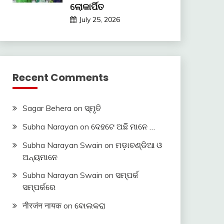
ଲୋକାର୍ପିତ
July 25, 2026
Recent Comments
Sagar Behera
on
ସ୍ମୃତି
Subha Narayan
on
ଦେହଟେ ଅଛି ମାନେ …
Subha Narayan Swain
on
ମଡ଼ାଚଣ୍ଡିଆ ଓ
ଅନ୍ୟମାନେ
Subha Narayan Swain
on
ସମ୍ପର୍କ
ସମ୍ପର୍କରେ
नीरजंन नायक
on
ବୋଲକରା