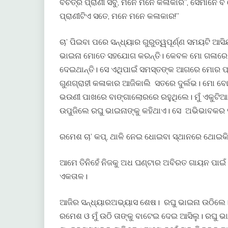
ବିଚିତ୍ର ପ୍ରାଣୀ ସବୁ, ମନେ ମନେ କଳାକାର”, ସେମାନେ ବି 
ପ୍ରାଣୀଟିଏ ସତେ, ମନେ ମନେ କଳାକାର!”
ଚା’ ପିଇବା ପରେ ସନ୍ଧ୍ୟାର ଗୁରୁତ୍ୱପୂର୍ଣ୍ଣ ସମୟଟି
ଭାଇନା ମୋତେ ସହଯୋଗ କରନ୍ତି। କେବଳ ମୋ ଗଳାରେ ଭୈ
ଦେଇଥାନ୍ତି। ସେ ଏଥିପାଇଁ ସମସ୍ତଙ୍କ ଆଗରେ ମୋର ପ୍ର
ଗୁଣଗ୍ରାହୀ କଳାକାର ଆଜିକାଲି ସତରେ ଦୁର୍ଲଭ। ମୋ ବ
ଭଉଣୀ ପାଖରେ ବାଙ୍ଗାଲୋରରେ ରହୁଥିଲେ। ମୁଁ ଏକୁଟିଆ
ଉପୁଜିଲେ ରଘୁ ଭାଇନାଙ୍କୁ କହିଥାଏ। ସେ ଅଭିଭାବକର ସ
ରମେଶ ଚା’ କପ୍, ଥାଳି ନେଇ ଧୋଇବା ସ୍ଥାନରେ ଥୋଇକି
ଆମେ ତିନିହେଁ ନିଜକୁ ଅଧ ଘଣ୍ଟାର ଅବିରତ ଗାୟନ ପାଇଁ
ଏକତାଳ।
ଆଜିର ସନ୍ଧ୍ୟାରଅଭ୍ୟାସ ଶେଷ। ରଘୁ ଭାଇନା ଉଠିଲେ।
ରମେଶ ଓ ମୁଁ ଉଠି ତାଙ୍କୁ ବାଟେଇ ଦେଇ ଆସିଲୁ। ରଘୁ ଭାଇ