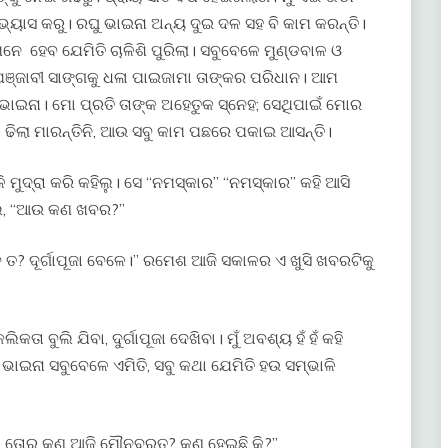
ଅଭ୍ୟାସ କରୁ। ରଘୁ ଭାଇନା ଅନ୍ୟ ଦୁଇ ଦଳ ସହ ବି କାମ କରନ୍ତି।
ମନେ ହେବ ଯେମିତି ଚାଳିଶି ପୁରିଲା। ସବୁବେଳେ ମୁଣ୍ଡବାଳ ଓ
୍ଜାବୀ ସାଙ୍ଗକୁ ଧଳା ପାଇଜାମା ତାଙ୍କର ପରିଧାନ। ଆମ
ଇନା। ମୋ ପ୍ରତି ତାଙ୍କ ଅହେତୁକ ସ୍ନେହ; ସେଥିପାଇଁ ମୋର
 ଢିଲା ମାରନ୍ତିନି, ଆଉ ସବୁ କାମ ପଛରେ ପକାଇ ଆସନ୍ତି।
ମୁଦ୍ରା କରି କହିଲୁ। ସେ “ନମସ୍କାର” “ନମସ୍କାର” କହି ଆସି
େ, “ଆଉ କଣ ଖବର?”
? ଦୂର୍ଗାପୂଜା ବେଳେ।” ରମେଶ ଆଜି ସକାଳର ଏ ଖୁସି ଖବରଟିକୁ
ତା ବୁଲି ଯିବା, ଦୁର୍ଗାପୂଜା ଦେଖିବା। ମୁଁ ଅବଶ୍ୟ ହଁ ହଁ କହି
 ଭାଇନା ସବୁବେଳେ ଏମିତି, ସବୁ କଥା ଯେମିତି ହଉ ସମ୍ଭାଳି
ୟାଣ, ତୋର କଣ ଆଜି ମୌନବ୍ରତ? କଣ ହେଇଛି କି?”