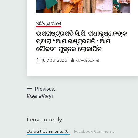
ସାହିତ୍ୟ ଖବର
ଉପରାଷ୍ଟ୍ରପତି ସି.ପି. ରାଧାକୃଷ୍ଣନଙ୍କ
ଦ୍ଵାରା “ଆମ ରାଷ୍ଟ୍ରପତି : ଆମ
ଗୌରବ” ପୁସ୍ତକ ଲୋକାର୍ପିତ
July 30, 2026
ସହ-ସମ୍ପାଦକ
Post
Previous:
ଚିତ୍ର ଚରିତ୍ର
navigation
Leave a reply
Default Comments (0)
Facebook Comments