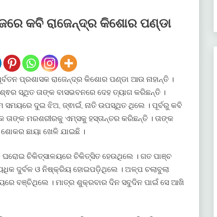
େ କବି ରାଜେନ୍ଦ୍ର କିଶୋର ପଣ୍ଡା
ୂର୍ବତନ ପ୍ରଶାସକ ରାଜେନ୍ଦ୍ର କିଶୋର ପଣ୍ଡା ଆଉ ନାହାନ୍ତି ।
େଶ୍ଵର ସ୍ଥିତ ତାଙ୍କ ବାସଭବନରେ ଦେହ ତ୍ୟାଗ କରିଛନ୍ତି ।
ମ ସମୟରେ ଦୁଇ ଝିଅ, ଜ୍ଵାଇଁ, ନାତି ଉପସ୍ଥିତ ଥିଲେ । ପୂର୍ବରୁ କବି
ତାଙ୍କ ମରଶରୀରକୁ ଏମ୍ସକୁ ହସ୍ତାନ୍ତର କରିଛନ୍ତି । ତାଙ୍କ
 ଶୋକର ଛାୟା ଖେଳି ଯାଇଛି ।
ଘରୋଇ ଚିକିତ୍ସାଳୟରେ ଚିକିତ୍ସିତ ହେଉଥିଲେ । ଗତ ପାଞ୍ଚ
ୟଧିକ ଦୁର୍ବଳ ଓ ନିଷ୍କ୍ରିୟ ହୋଇପଡ଼ିଥିଲେ । ଅଳ୍ପ ଚଲାବୁଲା
େ ବଞ୍ଚିଥିଲେ । ମାତ୍ର ଶୁକ୍ରବାର ଦିନ ସବୁଦିନ ପାଇଁ ସେ ଆଖି