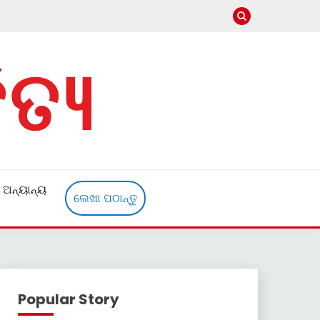
ଅନ୍ୟାନ୍ୟ
ଲେଖା ପଠାନ୍ତୁ
Popular Story