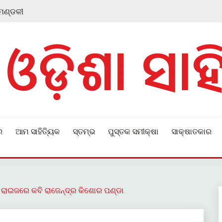
 ମଣ୍ଡଳୀ
ର
ଆମ ସାହିତ୍ୟିକ
ସ୍ତମ୍ଭ
ପୁସ୍ତକ ସମୀକ୍ଷା
ସାକ୍ଷାତକାର
ାଇଜରେ କବି ରାଜେନ୍ଦ୍ର କିଶୋର ପଣ୍ଡା