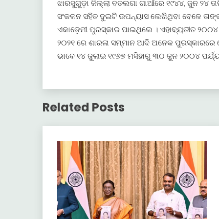
ଝାରସୁଗୁଡ଼ା ଜିଲ୍ଲା ବତଲଗା ଗାଆଁରେ ୧୯୪୪, ଜୁନ ୨୪ ତା
ସଂକଳନ ସହିତ ଦୁଇଟି ଉପନ୍ୟାସ ଲେଖିଥିବା ବେଳେ ତାଙ୍କ
ଏକାଡ଼େମୀ ପୁରସ୍କାର ପାଇଥିଲେ । ଏହାବ୍ୟତୀତ ୨୦୦୪ 
୨୦୨୧ ରେ ଶାରଳା ସମ୍ମାନ ଆଦି ଅନେକ ପୁରସ୍କାରରେ ସ
ଭାବେ ୧୪ ଜୁଲାଇ ୧୯୬୭ ମସିହାରୁ ୩୦ ଜୁନ ୨୦୦୪ ପର୍ଯ୍ୟ
Related Posts