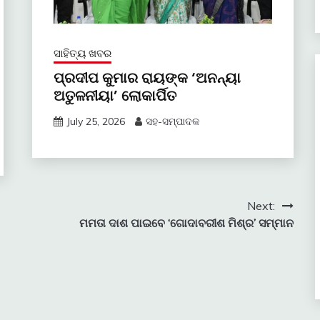
ସାହିତ୍ୟ ଖବର
ପ୍ରଦୀପ କୁମାର ରାୟଙ୍କ ‘ଅନନ୍ୟା
ଅତୁଳନୀୟା’ ଲୋକାର୍ପିତ
July 25, 2026
ସହ-ସମ୍ପାଦକ
Next:
ମମତା ଦାଶ ପାଇବେ ‘ଗୋଦାବରୀଶ ମିଶ୍ର’ ସମ୍ମାନ