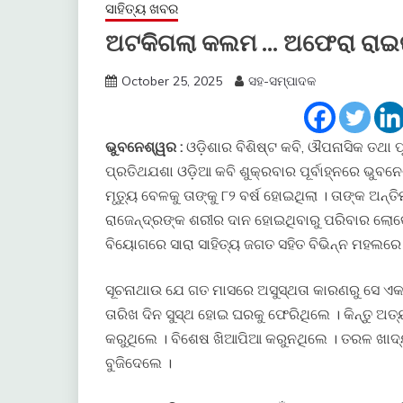
ସାହିତ୍ୟ ଖବର
ଅଟକିଗଲା କଲମ … ଅଫେରା ରାଇଜର
October 25, 2025
ସହ-ସମ୍ପାଦକ
ଭୁବନେଶ୍ୱର :
ଓଡ଼ିଶାର ବିଶିଷ୍ଟ କବି, ଔପନାସିକ ତଥା ପ
ପ୍ରତିଥଯଶା ଓଡ଼ିଆ କବି ଶୁକ୍ରବାର ପୂର୍ବାହ୍ନରେ ଭୁବନ
ମୃତ୍ୟୁ ବେଳକୁ ତାଙ୍କୁ ୮୨ ବର୍ଷ ହୋଇଥିଲା । ତାଙ୍କ ଅନ୍ତି
ରାଜେନ୍ଦ୍ରଙ୍କ ଶରୀର ଦାନ ହୋଇଥିବାରୁ ପରିବାର ଲୋକେ 
ବିୟୋଗରେ ସାରା ସାହିତ୍ୟ ଜଗତ ସହିତ ବିଭିନ୍ନ ମହଲରେ
ସୂଚନାଥାଉ ଯେ ଗତ ମାସରେ ଅସୁସ୍ଥତା କାରଣରୁ ସେ ଏକ 
ତାରିଖ ଦିନ ସୁସ୍ଥ ହୋଇ ଘରକୁ ଫେରିଥିଲେ । କିନ୍ତୁ ଅତ୍
କରୁଥିଲେ । ବିଶେଷ ଖିଆପିଆ କରୁନଥିଲେ । ତରଳ ଖାଦ୍ୟର
ବୁଜିଦେଲେ ।