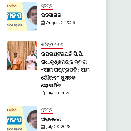
ସ୍ତମ୍ଭ
ଭବସାଗର
August 2, 2026
ସାହିତ୍ୟ ଖବର
ଉପରାଷ୍ଟ୍ରପତି ସି.ପି.
ରାଧାକୃଷ୍ଣନଙ୍କ ଦ୍ଵାରା
“ଆମ ରାଷ୍ଟ୍ରପତି : ଆମ
ଗୌରବ” ପୁସ୍ତକ
ଲୋକାର୍ପିତ
July 30, 2026
ସ୍ତମ୍ଭ
ଅରାଜକତା
July 26, 2026