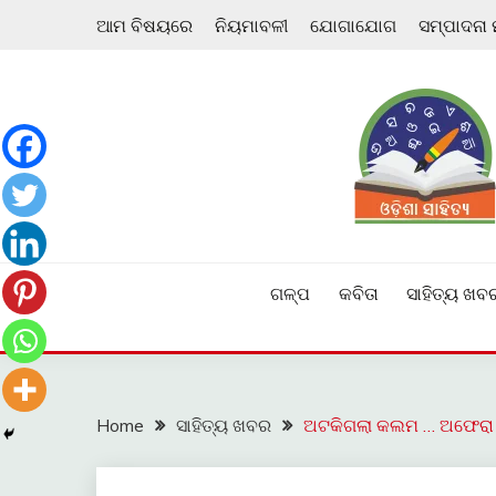
Skip
ଆମ ବିଷୟରେ
ନିୟମାବଳୀ
ଯୋଗାଯୋଗ
ସମ୍ପାଦନା
to
content
ଓଡ଼ିଆ ଇ-ସାହିତ୍ୟକୁ ଆଗକୁ ନେବାକୁ ଏକ ନୂଆ ପ୍ରଚେଷ୍ଠା
ଓଡ଼ିଶା ସାହିତ୍ୟ
ଗଳ୍ପ
କବିତା
ସାହିତ୍ୟ ଖବ
Home
ସାହିତ୍ୟ ଖବର
ଅଟକିଗଲା କଲମ … ଅଫେରା ର