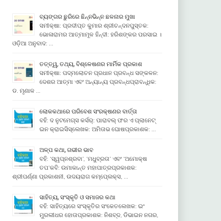
ବ୍ୟଙ୍ଗର ଛୁରିରେ ଛିନ୍ନଭିନ୍ନ ଛଳନାର ମୁଖା
ସମୀକ୍ଷା: ପ୍ରଦୀପ୍ତ କୁମାର ଶ୍ରୀଚନ୍ଦନପୁସ୍ତକ:
ଭୋଳାରାମର ଆତ୍ମାମୂଳ ହିନ୍ଦୀ: ହରିଶଙ୍କର ପରସାଇ ।
ଓଡ଼ିଆ ଅନୁବାଦ: …
ତତ୍ତ୍ୱ, ତଥ୍ୟ, ବିଶ୍ଳେଷଣର ମାର୍ମିକ ପ୍ରକାଶ
ସମୀକ୍ଷା: ପଦ୍ମଲୋଚନ ପ୍ରଧାନ ପ୍ରବନ୍ଧ ସଙ୍କଳନ:
ଦେଶର ଆତ୍ମା ଏବଂ ଅନ୍ୟାନ୍ୟ ପ୍ରବନ୍ଧପ୍ରାବନ୍ଧିକ:
ଡ. ମୃଣାଳ …
ଲୋକକଥାରେ ପରିବେଶ ସଂରକ୍ଷଣର ବାର୍ତ୍ତା
ବହି: ଦ ନୁଟମେଗ୍ସ କର୍ସର୍: ପାରାବଲ୍ ଫର ଏ ପ୍ଲାନେଟ୍
ଇନ କ୍ରାଇସିସ୍ଲେଖକ: ଅମିତାଭ ଘୋଷପ୍ରକାଶକ: …
ଅଳ୍ପ କଥା, ଗଭୀର ଭାବ
ବହି: ‘ସ୍ୱପ୍ନଶ୍ରବା’, ‘ମଧୁବ୍ରତା’ ଏବଂ ‘ଅମୋକ୍ଷ
ତପ’କବି: ଉମାକାନ୍ତ ମହାପାତ୍ରପ୍ରକାଶକ:
ଶ୍ରୀପର୍ଣ୍ଣା ପ୍ରକାଶନୀ, ଉଦୟରାଗ କମ୍ପେ୍ଲକ୍ସ, …
ସାହିତ୍ୟ, ସଂସ୍କୃତି ଓ ସମାଜର କଥା
ବହି: ସାହିତ୍ୟରେ ସଂସ୍କୃତିର ସଂକେତଲେଖକ: ଇଂ
ମୁରଲୀଧର ହୋତାପ୍ରକାଶକ: ନିଶବ୍ଦ, ଡିଭାଇନ ନଗର,