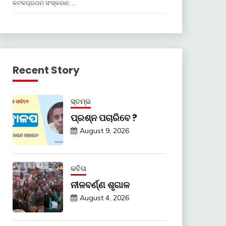
କଟକପ୍ରଥମ ସଂସ୍କରଣ: …
Recent Story
ସ୍ତମ୍ଭ
ପ୍ରଶ୍ନ ପଚାରିବେ ?
August 9, 2026
କବିତା
ନୀଳବର୍ଣ୍ଣ ଶୃଗାଳ
August 4, 2026