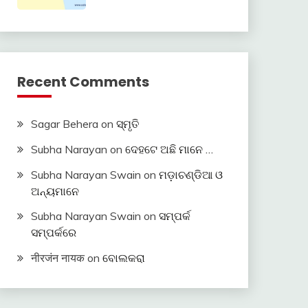
Recent Comments
Sagar Behera
on
ସ୍ମୃତି
Subha Narayan
on
ଦେହଟେ ଅଛି ମାନେ …
Subha Narayan Swain
on
ମଡ଼ାଚଣ୍ଡିଆ ଓ
ଅନ୍ୟମାନେ
Subha Narayan Swain
on
ସମ୍ପର୍କ
ସମ୍ପର୍କରେ
नीरजंन नायक
on
ବୋଲକରା