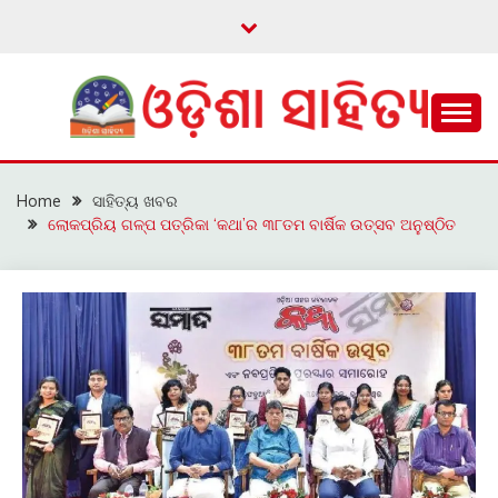
Skip
to
content
ଓଡ଼ିଆ ଇ-ସାହିତ୍ୟକୁ ଆଗକୁ ନେବାକୁ ଏକ ନୂଆ ପ୍ରଚେଷ୍ଠା
ଓଡ଼ିଶା ସାହିତ୍ୟ
Home
ସାହିତ୍ୟ ଖବର
ଲୋକପ୍ରିୟ ଗଳ୍ପ ପତ୍ରିକା ‘କଥା’ର ୩୮ତମ ବାର୍ଷିକ ଉତ୍ସବ ଅନୁଷ୍ଠିତ