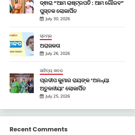
ଦ୍ଵାରା “ଆମ ରାଷ୍ଟ୍ରପତି : ଆମ ଗୌରବ”
ପୁସ୍ତକ ଲୋକାର୍ପିତ
July 30, 2026
ସ୍ତମ୍ଭ
ଅରାଜକତା
July 26, 2026
ସାହିତ୍ୟ ଖବର
ପ୍ରଦୀପ କୁମାର ରାୟଙ୍କ ‘ଅନନ୍ୟା
ଅତୁଳନୀୟା’ ଲୋକାର୍ପିତ
July 25, 2026
Recent Comments