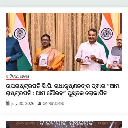
ସାହିତ୍ୟ ଖବର
ଉପରାଷ୍ଟ୍ରପତି ସି.ପି. ରାଧାକୃଷ୍ଣନଙ୍କ ଦ୍ଵାରା “ଆମ
ରାଷ୍ଟ୍ରପତି : ଆମ ଗୌରବ” ପୁସ୍ତକ ଲୋକାର୍ପିତ
July 30, 2026
ସହ-ସମ୍ପାଦକ