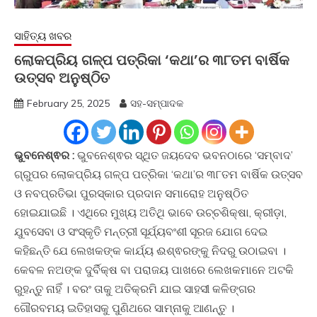
ସାହିତ୍ୟ ଖବର
ଲୋକପ୍ରିୟ ଗଳ୍ପ ପତ୍ରିକା ‘କଥା’ର ୩୮ତମ ବାର୍ଷିକ
ଉତ୍ସବ ଅନୁଷ୍ଠିତ
February 25, 2025
ସହ-ସମ୍ପାଦକ
ଭୁବନେଶ୍ଵର :
ଭୁବନେଶ୍ଵର ସ୍ଥିତ ଜୟଦେବ ଭବନଠାରେ ‘ସମ୍ବାଦ’
ଗ୍ରୁପର ଲୋକପ୍ରିୟ ଗଳ୍ପ ପତ୍ରିକା ‘କଥା’ର ୩୮ତମ ବାର୍ଷିକ ଉତ୍ସବ
ଓ ନବପ୍ରତିଭା ପୁରସ୍କାର ପ୍ରଦାନ ସମାରୋହ ଅନୁଷ୍ଠିତ
ହୋଇଯାଇଛି । ଏଥିରେ ମୁଖ୍ୟ ଅତିଥି ଭାବେ ଉଚ୍ଚଶିକ୍ଷା, କ୍ରୀଡ଼ା,
ଯୁବସେବା ଓ ସଂସ୍କୃତି ମନ୍ତ୍ରୀ ସୂର୍ଯ୍ୟବଂଶୀ ସୂରଜ ଯୋଗ ଦେଇ
କହିଛନ୍ତି ଯେ ଲେଖକଙ୍କ କାର୍ଯ୍ୟ ଈଶ୍ଵରଙ୍କୁ ନିଦରୁ ଉଠାଇବା ।
କେବଳ ନଅଙ୍କ ଦୁର୍ବିକ୍ଷ ବା ପରାଜୟ ପାଖରେ ଲେଖକମାନେ ଅଟକି
ରୁହନ୍ତୁ ନାହିଁ । ବରଂ ତାକୁ ଅତିକ୍ରମି ଯାଇ ସାହସୀ କଳିଙ୍ଗର
ଗୌରବମୟ ଇତିହାସକୁ ପୁଣିଥରେ ସାମ୍ନାକୁ ଆଣନ୍ତୁ ।