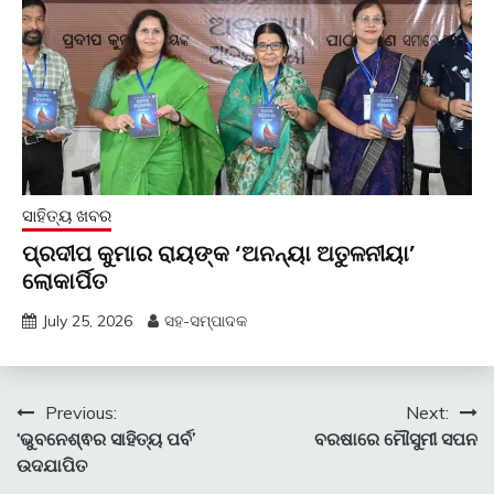
ସାହିତ୍ୟ ଖବର
ପ୍ରଦୀପ କୁମାର ରାୟଙ୍କ ‘ଅନନ୍ୟା ଅତୁଳନୀୟା’
ଲୋକାର୍ପିତ
July 25, 2026
ସହ-ସମ୍ପାଦକ
Post
Previous:
Next:
‘ଭୁବନେଶ୍ଵର ସାହିତ୍ୟ ପର୍ବ’
ବରଷାରେ ମୌସୁମୀ ସପନ
navigation
ଉଦଯାପିତ