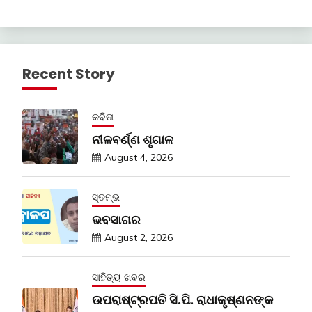
Recent Story
କବିତା
ନୀଳବର୍ଣ୍ଣ ଶୃଗାଳ
August 4, 2026
ସ୍ତମ୍ଭ
ଭବସାଗର
August 2, 2026
ସାହିତ୍ୟ ଖବର
ଉପରାଷ୍ଟ୍ରପତି ସି.ପି. ରାଧାକୃଷ୍ଣନଙ୍କ