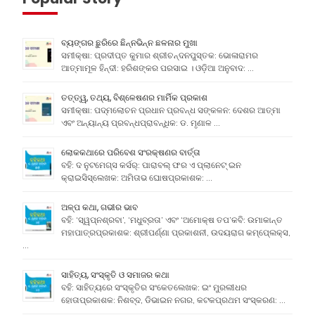
ବ୍ୟଙ୍ଗର ଛୁରିରେ ଛିନ୍ନଭିନ୍ନ ଛଳନାର ମୁଖା
ସମୀକ୍ଷା: ପ୍ରଦୀପ୍ତ କୁମାର ଶ୍ରୀଚନ୍ଦନପୁସ୍ତକ: ଭୋଳାରାମର
ଆତ୍ମାମୂଳ ହିନ୍ଦୀ: ହରିଶଙ୍କର ପରସାଇ । ଓଡ଼ିଆ ଅନୁବାଦ: …
ତତ୍ତ୍ୱ, ତଥ୍ୟ, ବିଶ୍ଳେଷଣର ମାର୍ମିକ ପ୍ରକାଶ
ସମୀକ୍ଷା: ପଦ୍ମଲୋଚନ ପ୍ରଧାନ ପ୍ରବନ୍ଧ ସଙ୍କଳନ: ଦେଶର ଆତ୍ମା
ଏବଂ ଅନ୍ୟାନ୍ୟ ପ୍ରବନ୍ଧପ୍ରାବନ୍ଧିକ: ଡ. ମୃଣାଳ …
ଲୋକକଥାରେ ପରିବେଶ ସଂରକ୍ଷଣର ବାର୍ତ୍ତା
ବହି: ଦ ନୁଟମେଗ୍ସ କର୍ସର୍: ପାରାବଲ୍ ଫର ଏ ପ୍ଲାନେଟ୍ ଇନ
କ୍ରାଇସିସ୍ଲେଖକ: ଅମିତାଭ ଘୋଷପ୍ରକାଶକ: …
ଅଳ୍ପ କଥା, ଗଭୀର ଭାବ
ବହି: ‘ସ୍ୱପ୍ନଶ୍ରବା’, ‘ମଧୁବ୍ରତା’ ଏବଂ ‘ଅମୋକ୍ଷ ତପ’କବି: ଉମାକାନ୍ତ
ମହାପାତ୍ରପ୍ରକାଶକ: ଶ୍ରୀପର୍ଣ୍ଣା ପ୍ରକାଶନୀ, ଉଦୟରାଗ କମ୍ପେ୍ଲକ୍ସ,
…
ସାହିତ୍ୟ, ସଂସ୍କୃତି ଓ ସମାଜର କଥା
ବହି: ସାହିତ୍ୟରେ ସଂସ୍କୃତିର ସଂକେତଲେଖକ: ଇଂ ମୁରଲୀଧର
ହୋତାପ୍ରକାଶକ: ନିଶବ୍ଦ, ଡିଭାଇନ ନଗର, କଟକପ୍ରଥମ ସଂସ୍କରଣ: …