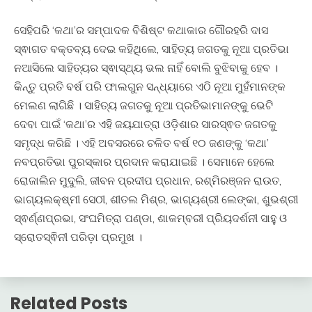
ସେହିପରି ‘କଥା’ର ସମ୍ପାଦକ ବିଶିଷ୍ଟ କଥାକାର ଗୌରହରି ଦାସ
ସ୍ଵାଗତ ବକ୍ତବ୍ୟ ଦେଇ କହିଥିଲେ, ସାହିତ୍ୟ ଜଗତକୁ ନୂଆ ପ୍ରତିଭା
ନଆସିଲେ ସାହିତ୍ୟର ସ୍ଵାସ୍ଥ୍ୟ ଭଲ ନାହିଁ ବୋଲି ବୁଝିବାକୁ ହେବ ।
କିନ୍ତୁ ପ୍ରତି ବର୍ଷ ପରି ଫାଲଗୁନ ସନ୍ଧ୍ୟାରେ ଏଠି ନୂଆ ମୁହଁମାନଙ୍କ
ମେଲଣ ଲାଗିଛି । ସାହିତ୍ୟ ଜଗତକୁ ନୂଆ ପ୍ରତିଭାମାନଙ୍କୁ ଭେଟି
ଦେବା ପାଇଁ ‘କଥା’ର ଏହି ଜୟଯାତ୍ରା ଓଡ଼ିଶାର ସାରସ୍ଵତ ଜଗତକୁ
ସମୃଦ୍ଧ କରିଛି । ଏହି ଅବସରରେ ଚଳିତ ବର୍ଷ ୧୦ ଜଣଙ୍କୁ ‘କଥା’
ନବପ୍ରତିଭା ପୁରସ୍କାର ପ୍ରଦାନ କରାଯାଇଛି । ସେମାନେ ହେଲେ
ରୋଜାଲିନ ମୁଦୁଲି, ଜୀବନ ପ୍ରଦୀପ ପ୍ରଧାନ, ରଶ୍ମିରଞ୍ଜନ ରାଉତ,
ଭାଗ୍ୟଲକ୍ଷ୍ମୀ ସେଠୀ, ଶୀତଲ ମିଶ୍ର, ଭାଗ୍ୟଶ୍ରୀ ଲେଙ୍କା, ଶୁଭଶ୍ରୀ
ସ୍ଵର୍ଣ୍ଣପ୍ରଭା, ସଂଘମିତ୍ରା ପଣ୍ଡା, ଶାକମ୍ବରୀ ପ୍ରିୟଦର୍ଶନୀ ସାହୁ ଓ
ସ୍ରୋତସ୍ଵିନୀ ପରିଡ଼ା ପ୍ରମୁଖ ।
Related Posts