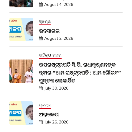
August 4, 2026
ସ୍ତମ୍ଭ
ଭବସାଗର
August 2, 2026
ସାହିତ୍ୟ ଖବର
ଉପରାଷ୍ଟ୍ରପତି ସି.ପି. ରାଧାକୃଷ୍ଣନଙ୍କ
ଦ୍ଵାରା “ଆମ ରାଷ୍ଟ୍ରପତି : ଆମ ଗୌରବ”
ପୁସ୍ତକ ଲୋକାର୍ପିତ
July 30, 2026
ସ୍ତମ୍ଭ
ଅରାଜକତା
July 26, 2026