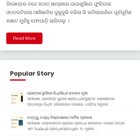
ଡିସେମ୍ବର ତତେ ହଠାତ୍ ସାମ୍ନାରେ ପାଇଖୁସିରେ ଫୁଲିଗଲା
ଓଠତରଟିଗଲା ଆଖିଛାତିର ଦୁକୁଦୁକି ବଢିଲା କି କମିଲାଜାଣିବା ପୂର୍ବରୁମିଛ
ହସଟେ ମୁହଁକୁ ଫୋପାଡ଼ି ଚାଲିଗଲୁ ।
Read More
Popular Story
ବ୍ୟଙ୍ଗର ଛୁରିରେ ଛିନ୍ନଭିନ୍ନ ଛଳନାର ମୁଖା
ସମୀକ୍ଷା: ପ୍ରଦୀପ୍ତ କୁମାର ଶ୍ରୀଚନ୍ଦନପୁସ୍ତକ: ଭୋଳାରାମର
ଆତ୍ମାମୂଳ ହିନ୍ଦୀ: ହରିଶଙ୍କର ପରସାଇ । ଓଡ଼ିଆ ଅନୁବାଦ: …
ତତ୍ତ୍ୱ, ତଥ୍ୟ, ବିଶ୍ଳେଷଣର ମାର୍ମିକ ପ୍ରକାଶ
ସମୀକ୍ଷା: ପଦ୍ମଲୋଚନ ପ୍ରଧାନ ପ୍ରବନ୍ଧ ସଙ୍କଳନ: ଦେଶର ଆତ୍ମା
ଏବଂ ଅନ୍ୟାନ୍ୟ ପ୍ରବନ୍ଧପ୍ରାବନ୍ଧିକ: ଡ. ମୃଣାଳ …