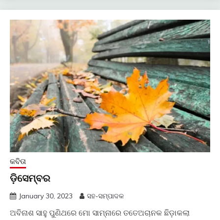
କବିତା
ଡ଼ିସେମ୍ବର
January 30, 2023
ସହ-ସମ୍ପାଦକ
ଅବିନାଶ ସାହୁ ପୁଣିଥରେ ମୋ ସାମ୍ନାରେ ତତେଅଚାନକ ଛିଡ଼ାକଲା