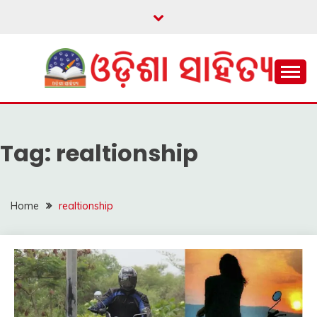
Skip
to
content
ଓଡ଼ିଆ ଇ-ସାହିତ୍ୟକୁ ଆଗକୁ ନେବାକୁ ଏକ ନୂଆ ପ୍ରଚେଷ୍ଠା
ଓଡ଼ିଶା ସାହିତ୍ୟ
Tag:
realtionship
Home
realtionship