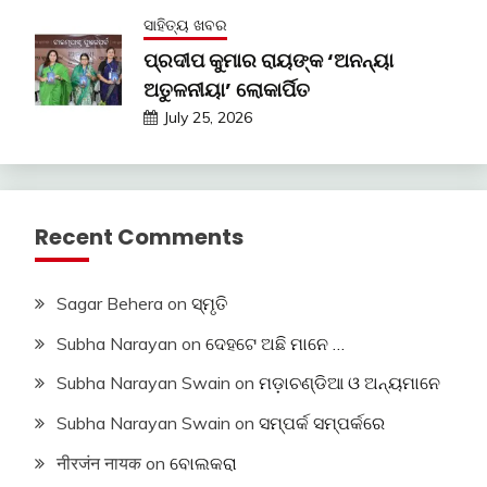
ସାହିତ୍ୟ ଖବର
ପ୍ରଦୀପ କୁମାର ରାୟଙ୍କ ‘ଅନନ୍ୟା
ଅତୁଳନୀୟା’ ଲୋକାର୍ପିତ
July 25, 2026
Recent Comments
Sagar Behera
on
ସ୍ମୃତି
Subha Narayan
on
ଦେହଟେ ଅଛି ମାନେ …
Subha Narayan Swain
on
ମଡ଼ାଚଣ୍ଡିଆ ଓ ଅନ୍ୟମାନେ
Subha Narayan Swain
on
ସମ୍ପର୍କ ସମ୍ପର୍କରେ
नीरजंन नायक
on
ବୋଲକରା