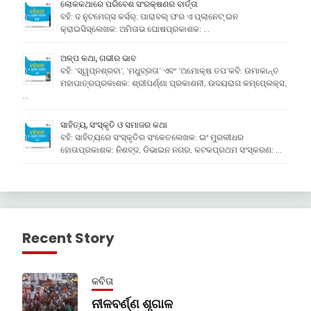
ଲୋକକଥାରେ ପରିବେଶ ସଂରକ୍ଷଣର ବାର୍ତ୍ତା
ବହି: ଦ ନୁଟମେଗ୍ସ କର୍ସର୍: ପାରାବଲ୍ ଫର ଏ ପ୍ଲାନେଟ୍ ଇନ
କ୍ରାଇସିସ୍ଲେଖକ: ଅମିତାଭ ଘୋଷପ୍ରକାଶକ: …
ଅଳ୍ପ କଥା, ଗଭୀର ଭାବ
ବହି: ‘ସ୍ୱପ୍ନଶ୍ରବା’, ‘ମଧୁବ୍ରତା’ ଏବଂ ‘ଅମୋକ୍ଷ ତପ’କବି: ଉମାକାନ୍ତ
ମହାପାତ୍ରପ୍ରକାଶକ: ଶ୍ରୀପର୍ଣ୍ଣା ପ୍ରକାଶନୀ, ଉଦୟରାଗ କମ୍ପେ୍ଲକ୍ସ,
…
ସାହିତ୍ୟ, ସଂସ୍କୃତି ଓ ସମାଜର କଥା
ବହି: ସାହିତ୍ୟରେ ସଂସ୍କୃତିର ସଂକେତଲେଖକ: ଇଂ ମୁରଲୀଧର
ହୋତାପ୍ରକାଶକ: ନିଶବ୍ଦ, ଡିଭାଇନ ନଗର, କଟକପ୍ରଥମ ସଂସ୍କରଣ: …
Recent Story
କବିତା
ନୀଳବର୍ଣ୍ଣ ଶୃଗାଳ