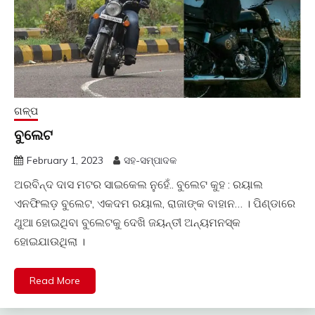
ଗଳ୍ପ
ବୁଲେଟ
February 1, 2023
ସହ-ସମ୍ପାଦକ
ଅରବିନ୍ଦ ଦାସ ମଟର ସାଇକେଲ ନୁହେଁ.. ବୁଲେଟ କୁହ : ରୟାଲ
ଏନଫିଲଡ଼ ବୁଲେଟ, ଏକଦମ ରୟାଲ, ରାଜାଙ୍କ ବାହାନ… । ପିଣ୍ଡାରେ
ଥୁଆ ହୋଇଥିବା ବୁଲେଟକୁ ଦେଖି ଜୟନ୍ତୀ ଅନ୍ୟମନସ୍କ
ହୋଇଯାଉଥିଲା ।
Read More