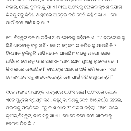
ବଜାର, ମେଳା ବୁଲିବାକୁ ଯାଏ l ବାପା ଅଫିସରୁ ଫେରିବାକ୍ଷଣି ବ୍ୟାଗ
ଭିତରୁ ସବୁ ଜିନିଷ ଥଣ୍ଟରେ ଆଡ଼େଇ କରି ଦେଖି କହି ପକାଏ- “ମୋ
ପାଇଁ କ’ଣ ଆଣିଛ ବାପା ?
ମୋ ବିସ୍କୁଟ ତକ ଖାଇଦିଏ ଆଉ ବୋଉକୁ କହିପକାଏ- “ଏ ବଡ଼ଟୋକାକୁ
କିଛି ଖାଇବାକୁ ଦବୁ ନାହିଁ ? କୋଉ ରୋଜଗାର କରିବାକୁ ଯାଉଛି କି ?
ଦିନଯାକ ବୁଲିବୁଲି ଆସି ବୋଝେ ଖାଉଛି l” ଘରକୁ ଅଜଣା ଲୋକ
ଆସିଲେ ବୋଉକୁ ଡାକ ପକାଏ- “ଆମ ଛୋଟ ପୁଅକୁ ଲୁଚେଇ ଦେ’ ।
କିଏ କାଳେ ନେଇଯିବ l” ବାପାଙ୍କ ଆଗରେ ଅଳି କରି କହେ- “ଏଇ
ଟୋକମାନେ ସବୁ ଖାଇଦେଉଛନ୍ତି, ମୋ ପାଇଁ କିଛି ରଖୁନାହାନ୍ତି l”
ଦିନେ ମଇନା ବାପାଙ୍କ ସାଙ୍ଗରେ ଅଫିସ ଗଲା l ଅଫିସରେ ଲୋକେ
ଏତେ ସୁନ୍ଦର ସ୍ପଷ୍ଟ କଥା କହୁଥିବା ବଣିକୁ ଦେଖି ଆଶ୍ଚର୍ଯ୍ୟ ହେଲେ,
ମଇନାକୁ ପଚାରିଲେ- “ତୁ କ’ଣ ଖାଉ ?” ମଇନା କହିଲା- “ଆମ ଘରେ
କ୍ଷୀର,ବିସ୍କୁଟ, ଭାତ ସବୁ ଖାଏ l” ମୋତେ ତମେ କ’ଣ ଖାଇବାକୁ
ଦେଇପାରିବ କି ?