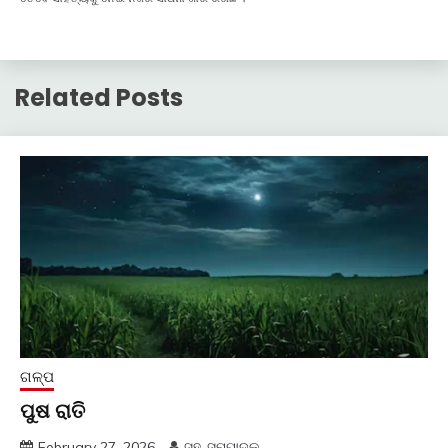
Related Posts
ଗଳ୍ପ
ପୁଷ ରାତି
February 27, 2026
ସହ-ସମ୍ପାଦକ