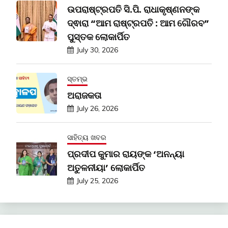
ଉପରାଷ୍ଟ୍ରପତି ସି.ପି. ରାଧାକୃଷ୍ଣନଙ୍କ
ଦ୍ଵାରା “ଆମ ରାଷ୍ଟ୍ରପତି : ଆମ ଗୌରବ”
ପୁସ୍ତକ ଲୋକାର୍ପିତ
July 30, 2026
ସ୍ତମ୍ଭ
ଅରାଜକତା
July 26, 2026
ସାହିତ୍ୟ ଖବର
ପ୍ରଦୀପ କୁମାର ରାୟଙ୍କ ‘ଅନନ୍ୟା
ଅତୁଳନୀୟା’ ଲୋକାର୍ପିତ
July 25, 2026