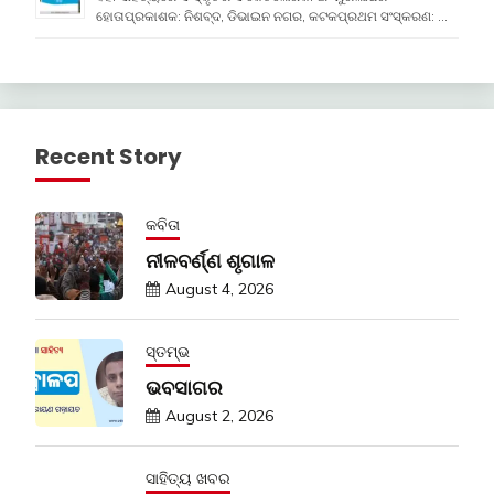
ହୋତାପ୍ରକାଶକ: ନିଶବ୍ଦ, ଡିଭାଇନ ନଗର, କଟକପ୍ରଥମ ସଂସ୍କରଣ: …
Recent Story
କବିତା
ନୀଳବର୍ଣ୍ଣ ଶୃଗାଳ
August 4, 2026
ସ୍ତମ୍ଭ
ଭବସାଗର
August 2, 2026
ସାହିତ୍ୟ ଖବର