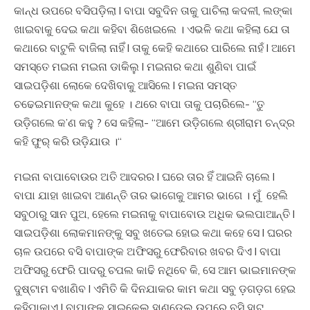
କାନ୍ଧ ଉପରେ ବସିପଡ଼ିଲା l ବାପା ସବୁଦିନ ତାକୁ ପାଚିଲା କଦଳୀ, ଲଙ୍କା
ଖାଇବାକୁ ଦେଇ କଥା କହିବା ଶିଖେଇଲେ । ଏଭଳି କଥା କହିଲା ଯେ ତା
କଥାରେ ବାଟୁଳି ବାଜିଲା ନାହିଁ l ତାକୁ କେହି କଥାରେ ପାରିଲେ ନାହଁ l ଆମେ
ସମସ୍ତେ ମଇନା ମଇନା ଡାକିଲୁ l ମଇନାର କଥା ଶୁଣିବା ପାଇଁ
ସାଇପଡ଼ିଶା ଲୋକେ ଦେଖିବାକୁ ଆସିଲେ l ମଇନା ସମସ୍ତ
ଚଢେଇମାନଙ୍କ କଥା କୁହେ । ଥରେ ବାପା ତାକୁ ପଚାରିଲେ- “ତୁ
ଉଡ଼ିଗଲେ କ’ଣ କହୁ ? ସେ କହିଲା- “ଆମେ ଉଡ଼ିଗଲେ ଶ୍ରୀରାମ ଚନ୍ଦ୍ର
କହି ଫୁର୍ କରି ଉଡ଼ିଯାଉ ।“
ମଇନା ବାପାବୋଉର ଅତି ଆଦରର l ଘରେ ତାର ହିଁ ଆଇନି ଚାଲେ l
ବାପା ଯାହା ଖାଇବା ଆଣନ୍ତି ତାର ଭାଗେକୁ ଆମର ଭାଗେ । ମୁଁ ହେଲି
ସବୁଠାରୁ ସାନ ପୁଅ, ହେଲେ ମଇନାକୁ ବାପାବୋଉ ଅଧିକ ଭଲପାଆନ୍ତି l
ସାଇପଡ଼ିଶା ଲୋକମାନଙ୍କୁ ସବୁ ଖତେଇ ହୋଇ କଥା କହେ ସେ l ଘରର
ଚାଳ ଉପରେ ବସି ବାପାଙ୍କ ଅଫିସରୁ ଫେରିବାର ଖବର ଦିଏ l ବାପା
ଅଫିସରୁ ଫେରି ପାଦରୁ ଚପଲ କାଢି ନଥିବେ କି, ସେ ଆମ ଭାଇମାନଙ୍କ
ଦୁଷ୍ଟାମ ବଖାଣିବ l ଏମିତି କି ଦିନଯାକର କାମ କଥା ସବୁ ଡ଼ଗଡ଼ଗ ହେଇ
କହିପାକାଏ l ବାପାଙ୍କ ସାଇକେଲ ହାଣ୍ଡେଲ ଉପରେ ବସି ହାଟ,