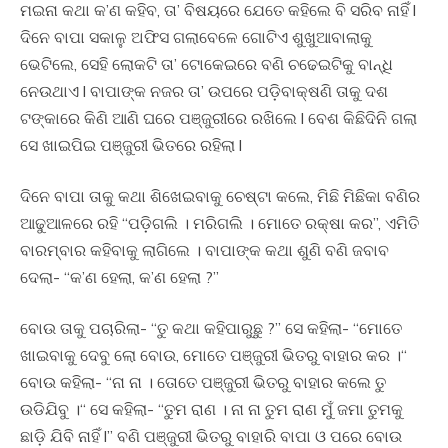
ମଇନା କଥା କ’ଣ କହିବ, ତା’ ବିଷୟରେ ଯେତେ କହିଲେ ବି ସରିବ ନାହିଁ l
ଦିନେ ବାପା ସକାଳୁ ଅଫିସ ଗଲାବେଳେ ଗୋଟିଏ ଶୁଖୁଆବାଲାକୁ
ଭେଟିଲେ, ସେହି ଲୋକଟି ତା’ ଟୋକେଇରେ ବଣି ଚଢେଇଟିକୁ ବାନ୍ଧି
ନେଉଥାଏ l ବାପାଙ୍କ ନଜର ତା’ ଉପରେ ପଡ଼ିବାକ୍ଷଣି ତାକୁ ଦଶ
ଟଙ୍କାରେ କିଣି ଆଣି ଘରେ ପଞ୍ଜୁରୀରେ ରଖିଲେ l ବେଶ କିଛିଦିନି ଗଲା
ସେ ଖାଇପିଇ ପଞ୍ଜୁରୀ ଭିତରେ ରହିଲା l
ଦିନେ ବାପା ତାକୁ କଥା ଶିଖେଇବାକୁ ଚେଷ୍ଟା କଲେ, ମିଛି ମିଛିକା ବଣିର
ଆଢୁଆଳରେ ରହି “ପଡ଼ିଗଲି । ମରିଗଲି । ମୋତେ ରକ୍ଷା କର”, ଏମିତି
ବାରମ୍ବାର କହିବାକୁ ଲାଗିଲେ । ବାପାଙ୍କ କଥା ଶୁଣି ବଣି ଜବାବ
ଦେଲା- “କ’ଣ ହେଲା, କ’ଣ ହେଲା ?”
ବୋଉ ତାକୁ ପଚାରିଲା- “ତୁ କଥା କହିପାରୁଛୁ ?” ସେ କହିଲା- “ମୋତେ
ଖାଇବାକୁ ଦେବୁ ଲୋ ବୋଉ, ମୋତେ ପଞ୍ଜୁରୀ ଭିତରୁ ବାହାର କର ।“
ବୋଉ କହିଲା- “ନା ନା । ତୋତେ ପଞ୍ଜୁରୀ ଭିତରୁ ବାହାର କଲେ ତୁ
ଉଡିଯିବୁ ।“ ସେ କହିଲା- “ତୁମ ରାଣ । ନା ନା ତୁମ ରାଣ ମୁଁ ଜମା ତୁମକୁ
ଛାଡ଼ି ଯିବି ନାହିଁ l” ବଣି ପଞ୍ଜୁରୀ ଭିତରୁ ବାହାରି ବାପା ଓ ପରେ ବୋଉ