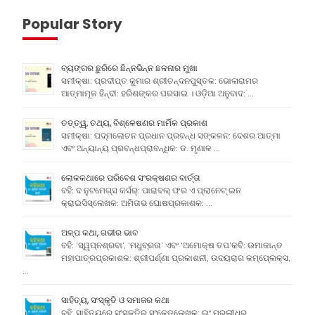
Popular Story
ବ୍ୟଙ୍ଗର ଛୁରିରେ ଛିନ୍ନଭିନ୍ନ ଛଳନାର ମୁଖା
ସମୀକ୍ଷା: ପ୍ରଦୀପ୍ତ କୁମାର ଶ୍ରୀଚନ୍ଦନପୁସ୍ତକ: ଭୋଳାରାମର
ଆତ୍ମାମୂଳ ହିନ୍ଦୀ: ହରିଶଙ୍କର ପରସାଇ । ଓଡ଼ିଆ ଅନୁବାଦ: …
ତତ୍ତ୍ୱ, ତଥ୍ୟ, ବିଶ୍ଳେଷଣର ମାର୍ମିକ ପ୍ରକାଶ
ସମୀକ୍ଷା: ପଦ୍ମଲୋଚନ ପ୍ରଧାନ ପ୍ରବନ୍ଧ ସଙ୍କଳନ: ଦେଶର ଆତ୍ମା
ଏବଂ ଅନ୍ୟାନ୍ୟ ପ୍ରବନ୍ଧପ୍ରାବନ୍ଧିକ: ଡ. ମୃଣାଳ …
ଲୋକକଥାରେ ପରିବେଶ ସଂରକ୍ଷଣର ବାର୍ତ୍ତା
ବହି: ଦ ନୁଟମେଗ୍ସ କର୍ସର୍: ପାରାବଲ୍ ଫର ଏ ପ୍ଲାନେଟ୍ ଇନ
କ୍ରାଇସିସ୍ଲେଖକ: ଅମିତାଭ ଘୋଷପ୍ରକାଶକ: …
ଅଳ୍ପ କଥା, ଗଭୀର ଭାବ
ବହି: ‘ସ୍ୱପ୍ନଶ୍ରବା’, ‘ମଧୁବ୍ରତା’ ଏବଂ ‘ଅମୋକ୍ଷ ତପ’କବି: ଉମାକାନ୍ତ
ମହାପାତ୍ରପ୍ରକାଶକ: ଶ୍ରୀପର୍ଣ୍ଣା ପ୍ରକାଶନୀ, ଉଦୟରାଗ କମ୍ପେ୍ଲକ୍ସ,
…
ସାହିତ୍ୟ, ସଂସ୍କୃତି ଓ ସମାଜର କଥା
ବହି: ସାହିତ୍ୟରେ ସଂସ୍କୃତିର ସଂକେତଲେଖକ: ଇଂ ମୁରଲୀଧର