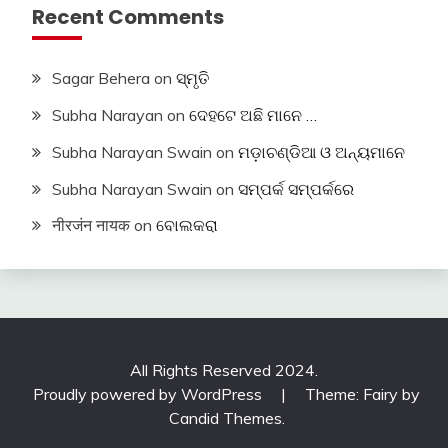
Recent Comments
Sagar Behera
on
ସ୍ମୃତି
Subha Narayan
on
ଦେହଟେ ଅଛି ମାନେ …
Subha Narayan Swain
on
ମଡ଼ାଚଣ୍ଡିଆ ଓ ଅନ୍ୟମାନେ
Subha Narayan Swain
on
ସମ୍ପର୍କ ସମ୍ପର୍କରେ
नीरजंन नायक
on
ବୋଲକରା
All Rights Reserved 2024.
Proudly powered by WordPress
|
Theme: Fairy by
Candid Themes
.