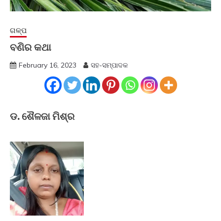
ଗଳ୍ପ
ବଣିର କଥା
February 16, 2023
ସହ-ସମ୍ପାଦକ
ଡ. ଶୈଳଜା ମିଶ୍ର