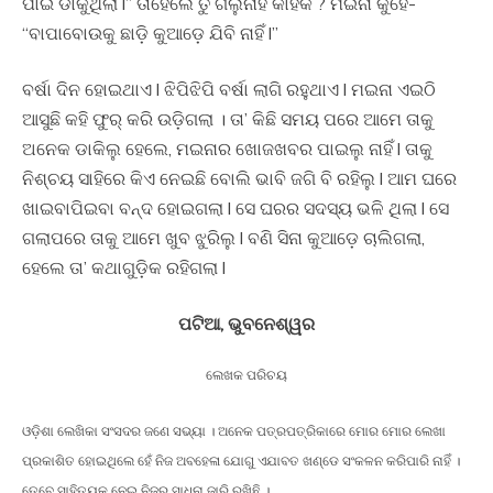
ପାଇଁ ଡାକୁଥିଲା l” ତାହେଲେ ତୁ ଗଲୁନାହିଁ କାହିଁକି ? ମଇନା କୁହେ-
“ବାପାବୋଉକୁ ଛାଡ଼ି କୁଆଡ଼େ ଯିବି ନାହିଁ l”
ବର୍ଷା ଦିନ ହୋଇଥାଏ l ଝିପିଝିପି ବର୍ଷା ଲାଗି ରହୁଥାଏ l ମଇନା ଏଇଠି
ଆସୁଛି କହି ଫୁର୍ କରି ଉଡ଼ିଗଲା । ତା’ କିଛି ସମୟ ପରେ ଆମେ ତାକୁ
ଅନେକ ଡାକିଲୁ ହେଲେ, ମଇନାର ଖୋଜଖବର ପାଇଲୁ ନାହିଁ l ତାକୁ
ନିଶ୍ଚୟ ସାହିରେ କିଏ ନେଇଛି ବୋଲି ଭାବି ଜଗି ବି ରହିଲୁ l ଆମ ଘରେ
ଖାଇବାପିଇବା ବନ୍ଦ ହୋଇଗଲା l ସେ ଘରର ସଦସ୍ୟ ଭଳି ଥିଲା l ସେ
ଗଲାପରେ ତାକୁ ଆମେ ଖୁବ ଝୁରିଲୁ l ବଣି ସିନା କୁଆଡ଼େ ଚାଲିଗଲା,
ହେଲେ ତା’ କଥାଗୁଡ଼ିକ ରହିଗଲା l
ପଟିଆ, ଭୁବନେଶ୍ୱର
ଲେଖକ ପରିଚୟ
ଓଡ଼ିଶା ଲେଖିକା ସଂସଦର ଜଣେ ସଭ୍ୟା । ଅନେକ ପତ୍ରପତ୍ରିକାରେ ମୋର ମୋର ଲେଖା
ପ୍ରକାଶିତ ହୋଇଥିଲେ ହେଁ ନିଜ ଅବହେଳା ଯୋଗୁ ଏଯାବତ ଖଣ୍ଡେ ସଂକଳନ କରିପାରି ନାହିଁ ।
ତେବେ ସାହିତ୍ୟକୁ ନେଇ ନିଜର ସାଧନା ଜାରି ରଖିଛି ।