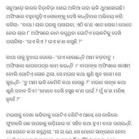
ସବୁଆଡ଼େ କାଗଜ ବିଡ଼ାବିଡ଼ା ହୋଇ ଅଳିଆ ଗଦା ଭଳି ଥୁଆହୋଇଛି l
ଅଫିସରେ ବହୁତଗୁଡ଼ିଏ ଲୋକଙ୍କୁ ଦେଖି କାନ୍ଦିବାର ଅଭିନୟ କରି
କହିଲା- “ବାପା ! ଚାଲ ଘରକୁ ପଳାଇବା, ଏଠି କ’ଣ ଏତେ ଲୋକ l ମୋତେ
ନେଇ ଚାଲ l” ଅଫିସରେ କାମ କରୁଥିବା ଗୋଟିଏ ଲୋକଟିକୁ ଦେଖି
ପଚାରିଲା- “ଇଏ କିଏ ? ଇଏ କ’ଣ କରୁଛି ?”
ବାପା ତାକୁ ବୁଝାଇ ଦେଲେ- “ଇଏ ହେଉଛନ୍ତି ଆମ ବଡ଼ବାବୁ ।
ଅଫିସରେ କାଗଜପତ୍ର କାମ କରନ୍ତି ।“ ବାପାଙ୍କ ଅଫିସରେ ଖାସୀମ
ବୋଲି ଗୋଟିଏ ଲୋକ ଥିଲା, ସେ ମଇନା କଥା ଶୁଣି ଖୁବ ହସେ l ସେ
କୁହନ୍ତି- “ତୁ ଆମ ଭଳି କେମିତି କଥା ହେଉଛୁ ?” ମଇନା ତାଙ୍କ କଥା
ଶୁଣି ଜବାବ ଦିଏ l “ମୋତେ ଦେଖି ହସୁଛ କ’ଣ ପାଇଁ ? ମୁଁ କ’ଣ ମଣିଷ
ନୁହେଁ ?”
ମଇନାକୁ ଦେଖା କରିବାକୁ ଗୋଟିଏ ବଣିଟିଏ ଆସେ, ସେ ଡାକିଲେ
ଫୁରକରି ଗଛ ଉପରକୁ ଉଡ଼ିଯାଇ ତା’ ସହିତ କଥା ହୁଏ l ବାପା ପଚାରନ୍ତି,
ସେ ତୋତେ କ’ଣ କହୁଥିଲା, “ନା ଇ ଯେ, ସେ ମୋତେ ସାଙ୍ଗରେ ନେବା