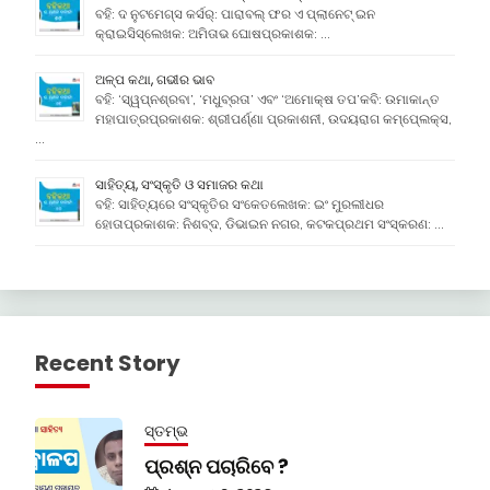
ବହି: ଦ ନୁଟମେଗ୍ସ କର୍ସର୍: ପାରାବଲ୍ ଫର ଏ ପ୍ଲାନେଟ୍ ଇନ
କ୍ରାଇସିସ୍ଲେଖକ: ଅମିତାଭ ଘୋଷପ୍ରକାଶକ: …
ଅଳ୍ପ କଥା, ଗଭୀର ଭାବ
ବହି: ‘ସ୍ୱପ୍ନଶ୍ରବା’, ‘ମଧୁବ୍ରତା’ ଏବଂ ‘ଅମୋକ୍ଷ ତପ’କବି: ଉମାକାନ୍ତ
ମହାପାତ୍ରପ୍ରକାଶକ: ଶ୍ରୀପର୍ଣ୍ଣା ପ୍ରକାଶନୀ, ଉଦୟରାଗ କମ୍ପେ୍ଲକ୍ସ,
…
ସାହିତ୍ୟ, ସଂସ୍କୃତି ଓ ସମାଜର କଥା
ବହି: ସାହିତ୍ୟରେ ସଂସ୍କୃତିର ସଂକେତଲେଖକ: ଇଂ ମୁରଲୀଧର
ହୋତାପ୍ରକାଶକ: ନିଶବ୍ଦ, ଡିଭାଇନ ନଗର, କଟକପ୍ରଥମ ସଂସ୍କରଣ: …
Recent Story
ସ୍ତମ୍ଭ
ପ୍ରଶ୍ନ ପଚାରିବେ ?