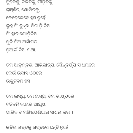
ଦୁର୍ବଳକୁ, ଦଳିତକୁ, ପୀଡ଼ିତକୁ
ଲାଞ୍ଛିତ, ଶୋଷିତକୁ,
କେବେକେବେ ହସ ନୁହେଁ
ଲୁହ ଦି’ ବୁନ୍ଦା ନିଗାଡ଼ି ଦିଅ
ଦି’ ହାତ ଯୋଡ଼ିଦିଅ
ମୁଦି ଦିଅ ଆଖିପତା,
ନୁଆଇଁ ଦିଅ ମଥା,
ତମ ଆଡ଼ମ୍ବର, ଆଭିଜାତ୍ୟ, ସୌନ୍ଦର୍ଯ୍ୟ ସାଧନାରେ
କେଉଁ ଉଦାସ ଓଠରେ
ଉକୁଟିବନି ହସ
ତମ ଲାସ୍ୟ, ତମ ହାସ୍ୟ, ତମ ଭାଷ୍ୟରେ
ବଢିବନି କାହାର ଆୟୁଷ,
ପାରିବ ତ ମଣିଷପଣିଆର ସାଧନା କର ।
କବିତା ଶବ୍ଦକୁ ଶବ୍ଦରେ ଛନ୍ଦି ନୁହେଁ