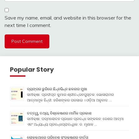
Save my name, email, and website in this browser for the
next time I comment.
Popular Story
ବ୍ୟଙ୍ଗର ଛୁରିରେ ଛିନ୍ନଭିନ୍ନ ଛଳନାର ମୁଖା
ସମୀକ୍ଷା: ପ୍ରଦୀପ୍ତ କୁମାର ଶ୍ରୀଚନ୍ଦନପୁସ୍ତକ: ଭୋଳାରାମର
ଆତ୍ମାମୂଳ ହିନ୍ଦୀ: ହରିଶଙ୍କର ପରସାଇ । ଓଡ଼ିଆ ଅନୁବାଦ: …
ତତ୍ତ୍ୱ, ତଥ୍ୟ, ବିଶ୍ଳେଷଣର ମାର୍ମିକ ପ୍ରକାଶ
ସମୀକ୍ଷା: ପଦ୍ମଲୋଚନ ପ୍ରଧାନ ପ୍ରବନ୍ଧ ସଙ୍କଳନ: ଦେଶର ଆତ୍ମା
ଏବଂ ଅନ୍ୟାନ୍ୟ ପ୍ରବନ୍ଧପ୍ରାବନ୍ଧିକ: ଡ. ମୃଣାଳ …
ଲୋକକଥାରେ ପରିବେଶ ସଂରକ୍ଷଣର ବାର୍ତ୍ତା