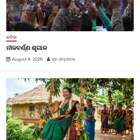
କବିତା
ନୀଳବର୍ଣ୍ଣ ଶୃଗାଳ
August 4, 2026
ସହ-ସମ୍ପାଦକ