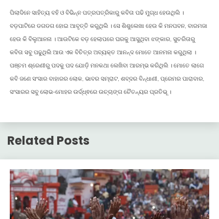
ପିଲାଦିନେ ସାହିତ୍ୟ ବହି ଓ ବିଭିନ୍ନ ପତ୍ରପତ୍ରିକାରୁ କବିତା ପଢି ମୁଗ୍ଧ ହେଉଥିଲି ।
ବଡ଼ପାଟିରେ ଡଗଡଗ ହୋଇ ଆବୃତ୍ତି କରୁଥିଲି । ସେ ଶିଶୁଲେଖା ହେଉ କି ମନପବନ, ବାରମଜା
ହେଉ କି ବିଲୁଆନନା । ଆଉଟିକେ ବଡ଼ ହେଲାପରେ ଘରକୁ ଆସୁଥିବା ଝଙ୍କାର, ସୁଚରିତାରୁ
କବିତା ସବୁ ପଢୁଥିଲି ଆଉ ଏକ ବିଚିତ୍ର ଅବ୍ୟକ୍ତ ଆନନ୍ଦ ମୋତେ ଆନମନା କରୁଥିଲା ।
ପଞ୍ଚମ ଶ୍ରେଣୀରୁ ପଦକୁ ପଦ ଯୋଡ଼ି ମନକଥା ଲେଖିବା ଆରମ୍ଭ କରିଥିଲି । ମୋତେ ଲାଗେ
କବି ଜଣେ ସଂସାର ବାହାରର ଲୋକ, ଭାବର ସମ୍ରାଟ, ଶବ୍ଦର ବିନ୍ଧାଣୀ, ପ୍ରେମର ପାରାବାର,
ସଂସାରର ସବୁ ଲୋଭ-ମୋହର ଉର୍ଦ୍ଧ୍ଵରେ ଉଚ୍ଚାଙ୍ଗ ଚୈତନ୍ୟର ପ୍ରତିଭୂ ।
Related Posts