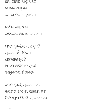
ମୋ ସୀମିତ ଆଲୁଅରେ
ଯେତେ ସମ୍ଭବ
ପୋଛିଦେବି ଅନ୍ଧାର ।
କଅଁଳ ଶବ୍ଦରେ
ଭରିଦେବି ଆପଣାର ପଣ ।
ଯୁଦ୍ଧ ନୁହେଁ,ଦ୍ରୋହ ନୁହେଁ
ପ୍ରେମ ହିଁ ଜୀବନ ।
ଅହଂକାର ନୁହେଁ
ଆତ୍ମ ଅଭିମାନ ନୁହେଁ
ସମ୍ବେଦନା ହିଁ ଜୀବନ ।
ଛଳନା ନୁହେଁ, ପ୍ରେମ କର
କପଟତା ଫିଙ୍ଗ, ପ୍ରେମ କର
ନିର୍ଦ୍ଦୟତା ବିସର୍ଜି, ପ୍ରେମ କର ..