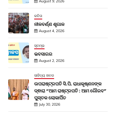
August 9, 2026
କବିତା
ନୀଳବର୍ଣ୍ଣ ଶୃଗାଳ
August 4, 2026
ସ୍ତମ୍ଭ
ଭବସାଗର
August 2, 2026
ସାହିତ୍ୟ ଖବର
ଉପରାଷ୍ଟ୍ରପତି ସି.ପି. ରାଧାକୃଷ୍ଣନଙ୍କ
ଦ୍ଵାରା “ଆମ ରାଷ୍ଟ୍ରପତି : ଆମ ଗୌରବ”
ପୁସ୍ତକ ଲୋକାର୍ପିତ
July 30, 2026