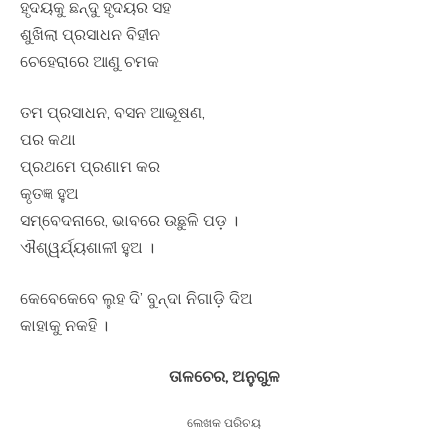
ହୃଦୟକୁ ଛନ୍ଦୁ ହୃଦୟର ସହ
ଶୁଖିଲା ପ୍ରସାଧନ ବିହୀନ
ଚେହେରାରେ ଆଣୁ ଚମକ
ତମ ପ୍ରସାଧନ, ବସନ ଆଭୂଷଣ,
ପର କଥା
ପ୍ରଥମେ ପ୍ରଣାମ କର
କୃତଜ୍ଞ ହୁଅ
ସମ୍ବେଦନାରେ, ଭାବରେ ଉଛୁଳି ପଡ଼ ।
ଐଶ୍ୱର୍ଯ୍ୟଶାଳୀ ହୁଅ ।
କେବେକେବେ ଲୁହ ଦି’ ବୁନ୍ଦା ନିଗାଡ଼ି ଦିଅ
କାହାକୁ ନକହି ।
ତାଳଚେର, ଅନୁଗୁଳ
ଲେଖକ ପରିଚୟ