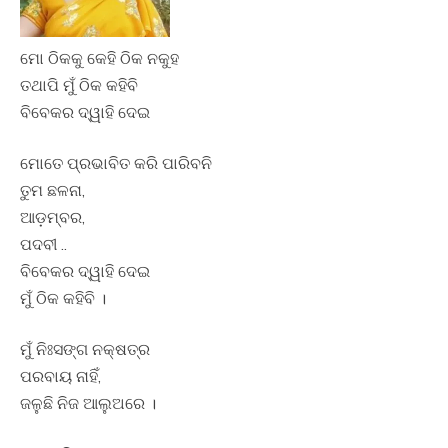
ମୋ ଠିକକୁ କେହି ଠିକ ନକୁହ
ତଥାପି ମୁଁ ଠିକ କହିବି
ବିବେକର ଦ୍ୱାହି ଦେଇ
ମୋତେ ପ୍ରଭାବିତ କରି ପାରିବନି
ତୁମ ଛଳନା,
ଆଡ଼ମ୍ବର,
ପଦବୀ ..
ବିବେକର ଦ୍ୱାହି ଦେଇ
ମୁଁ ଠିକ କହିବି ।
ମୁଁ ନିଃସଙ୍ଗ ନକ୍ଷତ୍ର
ପରବାୟ ନାହିଁ,
ଜଳୁଛି ନିଜ ଆଲୁଅରେ ।