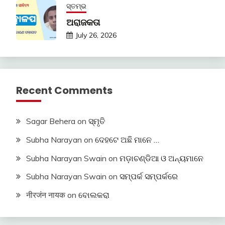
ସ୍ତମ୍ଭ
ଅରାଜକତା
July 26, 2026
Recent Comments
Sagar Behera
on
ସ୍ମୃତି
Subha Narayan
on
ଦେହଟେ ଅଛି ମାନେ …
Subha Narayan Swain
on
ମଡ଼ାଚଣ୍ଡିଆ ଓ ଅନ୍ୟମାନେ
Subha Narayan Swain
on
ସମ୍ପର୍କ ସମ୍ପର୍କରେ
नीरजंन नायक
on
ବୋଲକରା