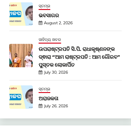
ସ୍ତମ୍ଭ
ଭବସାଗର
August 2, 2026
ସାହିତ୍ୟ ଖବର
ଉପରାଷ୍ଟ୍ରପତି ସି.ପି. ରାଧାକୃଷ୍ଣନଙ୍କ
ଦ୍ଵାରା “ଆମ ରାଷ୍ଟ୍ରପତି : ଆମ ଗୌରବ”
ପୁସ୍ତକ ଲୋକାର୍ପିତ
July 30, 2026
ସ୍ତମ୍ଭ
ଅରାଜକତା
July 26, 2026