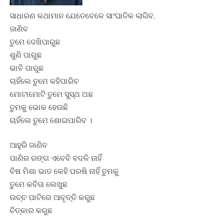
ସାଧାରଣ କଥାମାନ ଯେତେବେଳେ ସାଂଘାତିକ ଲାଗିବ,
ଜାଣିବ
ତୁମେ ଦେଖିପାରୁଛ
ଶୁଣି ପାରୁଛ
ଭାବି ପାରୁଛ
ଚାହିଁଲେ ତୁମେ କହିପାରିବ
ମୋଟାମୋଟି ତୁମେ ସୁସ୍ଥ ଅଛ
ତୁମକୁ ଭୋକ ହେଉଛି
ଚାହିଁଲେ ତୁମେ ଶୋଇପାରିବ ।
ଆହୁରି ଜାଣିବ
ପାଣିର ରଙ୍ଗ ଏବେବି ବଦଳି ନାହିଁ
ବିଷ ମିଶା ଭାତ କେହି ପରଷି ନାହିଁ ତୁମକୁ
ତୁମେ କବିତା ଲେଖୁଛ
ଉଚ୍ଚ ପାଟିରେ ଆବୃତ୍ତି କରୁଛ
ଚିତ୍କାର କରୁଛ