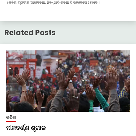
। କବିତା ବ୍ୟତୀତ ଆଲୋଚନା, ନିବନ୍ଧାଦି ରଚନା ବି ଭଲଲାଗେ ମୋତେ ।
Related Posts
କବିତା
ନୀଳବର୍ଣ୍ଣ ଶୃଗାଳ