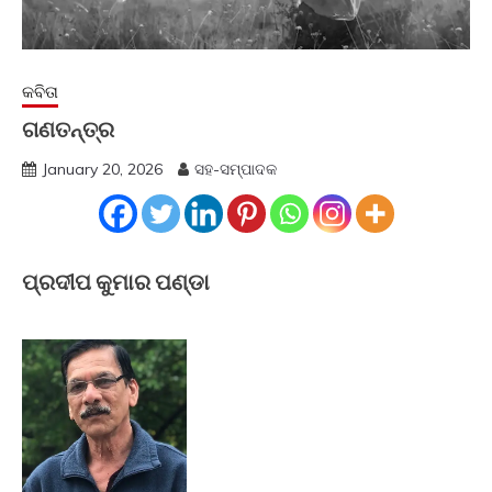
କବିତା
ଗଣତନ୍ତ୍ର
January 20, 2026
ସହ-ସମ୍ପାଦକ
ପ୍ରଦୀପ କୁମାର ପଣ୍ଡା