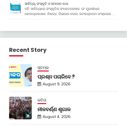
ସାହିତ୍ୟ, ସଂସ୍କୃତି ଓ ସମାଜର କଥା
ବହି: ସାହିତ୍ୟରେ ସଂସ୍କୃତିର ସଂକେତଲେଖକ: ଇଂ ମୁରଲୀଧର
ହୋତାପ୍ରକାଶକ: ନିଶବ୍ଦ, ଡିଭାଇନ ନଗର, କଟକପ୍ରଥମ ସଂସ୍କରଣ: …
Recent Story
ସ୍ତମ୍ଭ
ପ୍ରଶ୍ନ ପଚାରିବେ ?
August 9, 2026
କବିତା
ନୀଳବର୍ଣ୍ଣ ଶୃଗାଳ
August 4, 2026