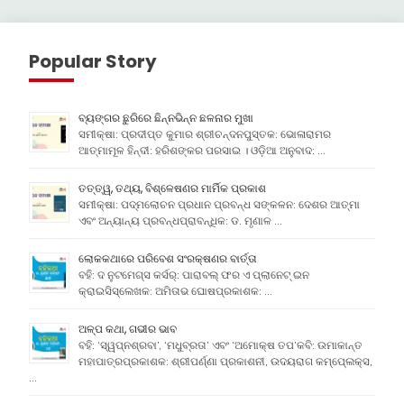
Popular Story
ବ୍ୟଙ୍ଗର ଛୁରିରେ ଛିନ୍ନଭିନ୍ନ ଛଳନାର ମୁଖା
ସମୀକ୍ଷା: ପ୍ରଦୀପ୍ତ କୁମାର ଶ୍ରୀଚନ୍ଦନପୁସ୍ତକ: ଭୋଳାରାମର
ଆତ୍ମାମୂଳ ହିନ୍ଦୀ: ହରିଶଙ୍କର ପରସାଇ । ଓଡ଼ିଆ ଅନୁବାଦ: …
ତତ୍ତ୍ୱ, ତଥ୍ୟ, ବିଶ୍ଳେଷଣର ମାର୍ମିକ ପ୍ରକାଶ
ସମୀକ୍ଷା: ପଦ୍ମଲୋଚନ ପ୍ରଧାନ ପ୍ରବନ୍ଧ ସଙ୍କଳନ: ଦେଶର ଆତ୍ମା
ଏବଂ ଅନ୍ୟାନ୍ୟ ପ୍ରବନ୍ଧପ୍ରାବନ୍ଧିକ: ଡ. ମୃଣାଳ …
ଲୋକକଥାରେ ପରିବେଶ ସଂରକ୍ଷଣର ବାର୍ତ୍ତା
ବହି: ଦ ନୁଟମେଗ୍ସ କର୍ସର୍: ପାରାବଲ୍ ଫର ଏ ପ୍ଲାନେଟ୍ ଇନ
କ୍ରାଇସିସ୍ଲେଖକ: ଅମିତାଭ ଘୋଷପ୍ରକାଶକ: …
ଅଳ୍ପ କଥା, ଗଭୀର ଭାବ
ବହି: ‘ସ୍ୱପ୍ନଶ୍ରବା’, ‘ମଧୁବ୍ରତା’ ଏବଂ ‘ଅମୋକ୍ଷ ତପ’କବି: ଉମାକାନ୍ତ
ମହାପାତ୍ରପ୍ରକାଶକ: ଶ୍ରୀପର୍ଣ୍ଣା ପ୍ରକାଶନୀ, ଉଦୟରାଗ କମ୍ପେ୍ଲକ୍ସ,
…