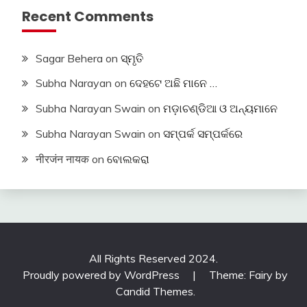
Recent Comments
Sagar Behera
on
ସ୍ମୃତି
Subha Narayan
on
ଦେହଟେ ଅଛି ମାନେ …
Subha Narayan Swain
on
ମଡ଼ାଚଣ୍ଡିଆ ଓ ଅନ୍ୟମାନେ
Subha Narayan Swain
on
ସମ୍ପର୍କ ସମ୍ପର୍କରେ
नीरजंन नायक
on
ବୋଲକରା
All Rights Reserved 2024.
Proudly powered by WordPress
|
Theme: Fairy by
Candid Themes
.