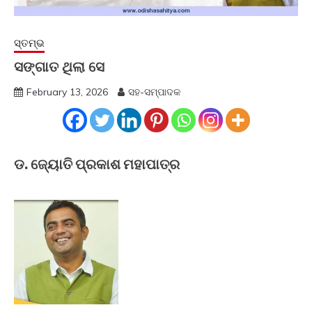
ସ୍ତମ୍ଭ
ସଙ୍ଗାତ ଥିଲା ସେ
February 13, 2026
ସହ-ସମ୍ପାଦକ
ଡ. ଜ୍ୟୋତି ପ୍ରକାଶ ମହାପାତ୍ର