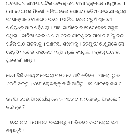
ଅବଶ୍ୟ ଏ କାହାଣୀ ଘଟିଲା ବେଳକୁ ମୋ ବାପା ସ୍କୁଲରେ ପଢୁଥିଲେ ।
ମୋ ବାପାଙ୍କ ପିଉସୀ ଜାନିଆ ଦେଈ ଗୋଟେ ରେଡ଼ିଓ ନେଇ ଯାଇଥିଲା
ତା’ ସାଙ୍ଗରେ ବାହାଘର ପରେ । ଜାନିଆ ଦେଈ ଚତୁର୍ଥ ଶ୍ରେଣୀ
ପର୍ଯ୍ୟନ୍ତ ପାଠ ପଢିଥିଲା । ଆମ ଗାଆଁରେ ତ ସେତେବେଳେ ସ୍କୁଲ
ନଥିଲା । ଜାନିଆ ଦେଈ ଓ ପାରା ଦେଈ ଯାଉଥିଲେ ପାଖ ଗାଆଁକୁ ନଈ
ପହଁରି ପାଠ ପଢିବାକୁ । ପଣିକିଆ ଶିଖିବାକୁ । ତେଣୁ ତା’ ଶାଶୁଘରେ ସେ
ରେଡ଼ିଓ ଲଗେଇ ସଂଜବେଳେ କୂଅ ମୂଳେ ବସିଥିଲା । ଦୂରରୁ ଅନେଇ
ଥିଲେ ତା’ ଶାଶୂ ।
ବେଶ କିଛି ସମୟ ଅନେଇଲା ପରେ ସେ ଆସି କହିଲେ- ‘ଆଲୋ, ତୁ ତ
ଏଇଠି ବଇଚୁ । ଏତେ ଲୋକଙ୍କୁ ଡାକି ଆଣିଚୁ । ସେ ଖାଇବେ କଣ ?’
ଜାନିଆ ଦେଈ ଆଶ୍ଚର୍ଯ୍ୟ ହେଲା’- ଏତେ ଲୋକ କୋଉଠୁ ଆଇଲେ ?
କାହାଁନ୍ତି ?’
– ହେଇ ପରା । ଯୋଉଟା ବଜୋଉଛୁ, ତା’ ଭିତରେ ଏତେ ଲୋକ କଥା
କହୁଛନ୍ତି !