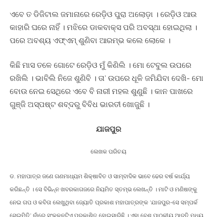
ଏବେ ତ ଡିଜିଟାଲ ଜମାନାରେ ରେଡ଼ିଓ ପୁରା ଅଲୋଡ଼ା । ରେଡ଼ିଓ ଆଉ
କାହାରି ଘରେ ନାହିଁ । ମଝିରେ ଡାକବାକ୍ସ ପରି ଅବସ୍ଥା ହୋଇଥିଲା ।
ପରେ ଅବଶ୍ୟ ଏଫ୍ଏମ୍ ଶୁଣିବା ଆରମ୍ଭ କଲେ ଲୋକେ ।
କିଛି ମାସ ତଳେ ଗୋଟେ ରେଡ଼ିଓ ମୁଁ କିଣିଲି । ମୋ ଟେବୁଲ ଉପରେ
ରଖିଲି । ଭାବିଲି ନିଜେ ଶୁଣିବି । ତା’ ଉପରେ ଧୂଳି ଜମିଯିବା ଦେଖି- ମୋ
ବୋଉ ନେଇ ସେଥିରେ ଏବେ ବି ନାରୀ ମହଲ ଶୁଣୁଛି । କାନ ପାଖରେ
ଗୁଞ୍ଜି ଅସ୍ପଷ୍ଟ ଶବ୍ଦରୁ ବିବିଧ ଭାରତୀ ଖୋଜୁଛି ।
ଯାଜପୁର
ଲେଖକ ପରିଚୟ
ଡ. ମହାପାତ୍ର ଜଣେ ଗଣମାଧ୍ୟମ ଶିକ୍ଷାବିତ ଓ ସାମ୍ବାଦିକ ଭାବେ ଢେର ବର୍ଷ କାର୍ଯ୍ୟ
କରିଛନ୍ତି । ସେ ବିଭିନ୍ନ ଖବରକାଗଜରେ ନିୟମିତ ସ୍ତମ୍ଭ ଲେଖନ୍ତି । ମାଟି ଓ ମଣିଷଙ୍କୁ
ନେଇ ଗପ ଓ କବିତା ଲେଖୁଥିବା ଜ୍ୟୋତି ପ୍ରକାଶ ମହାପାତ୍ରଙ୍କ ‘ଯାଜପୁର-ସେ ସମ୍ପର୍କ
ସେଇମିତି’ ନାଁରେ ସଂକଳନଟିଏ ପ୍ରକାଶିତ ହୋଇସାରିଛି । ଏହା ବେଶ ପାଠକୀୟ ଆଦୃତି ମଧ୍ୟ