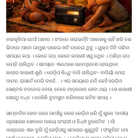
ନଈକୂଳିଆ ଗାଆଁ ଆମର । ସଂଜରେ ତାରାଭର୍ତ୍ତି ଆକାଶକୁ ଚାହିଁ ଖରି ବଣ
ଭିତରେ ଆମେ ଗାମୁଛା ପକେଇ ଖଟି ଚଲେଇ ଥିବୁ । ଯୁକ୍ତ ତିନି ପଢିବା
ସମୟର କଥା । କେତେ ଗପ, କେତେ କାହାଣୀ ସରୁ ନଥିବ । ଅଛିଡ଼ା ଗପ
ଲମ୍ବି ଚାଲିଥିବ । ସମସ୍ତେ ଏକାଥରେ ଭାବପ୍ରବଣ ହେଉଥିବେ
କାହାର କାହାଣୀ ଶୁଣି । ରେଡ଼ିଓ କିନ୍ତୁ ବାଜି ଚାଲିଥିବ- ବାଦିୟାଁ ମେରା
ଦାମନ, ରାସତେଁ ମେରି ବାହେଁ… । ଏଇ ସମୟରେ ଯଦି କେହି ରେଡ଼ିଓ
ସେଣ୍ଟର ବଦଳେଇ ଦେଲା, ତେବେ ମାଡ଼ଗୋଳ ହେବା ଥୟ । ସେ କାହାଣୀ
ସେଇଠୁ ବନ୍ଦ । ତେଣିକି ବୁଝାସୁଝା କରିବାରେ କଟିବ ସମୟ ।
ସାମ୍ବାଦିକ ହେବା ପରେ ଗାଆଁକୁ ଗଲେ ରେଡ଼ିଓ ଧରି ମୁଁ ଶୁଣେ ‘ଜାତୀୟ
ପ୍ରସାରଣ ସେବାରେ ଉଭୟ ଇଂରାଜୀ ଓ ହିନ୍ଦୀ ବୁଲେଟିନ’ । ଗାଁ
ଦାଣ୍ଡରେ ଏକା ବୁଲି ମୁଁ ରେଡ଼ିଓରୁ ସମାଚାର ଶୁଣୁଥିବି । ଫକୁନିନା’ ମୋ