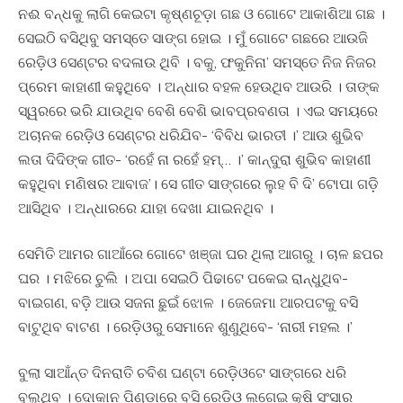
ନଈ ବନ୍ଧକୁ ଲାଗି କେଇଟା କୃଷ୍ଣଚୂଡ଼ା ଗଛ ଓ ଗୋଟେ ଆକାଶିଆ ଗଛ ।
ସେଇଠି ବସିଥିବୁ ସମସ୍ତେ ସାଙ୍ଗ ହୋଇ । ମୁଁ ଗୋଟେ ଗଛରେ ଆଉଜି
ରେଡ଼ିଓ ସେଣ୍ଟର ବଦଳାଉ ଥିବି । ବକୁ, ଫକୁନିନା’ ସମସ୍ତେ ନିଜ ନିଜର
ପ୍ରେମ କାହାଣୀ କହୁଥିବେ । ଅନ୍ଧାର ବହଳ ହେଉଥିବ ଆଉରି । ତାଙ୍କ
ସ୍ୱରରେ ଭରି ଯାଉଥିବ ବେଶି ବେଶି ଭାବପ୍ରବଣତା । ଏଇ ସମୟରେ
ଅଚାନକ ରେଡ଼ିଓ ସେଣ୍ଟର ଧରିଯିବ- ‘ବିବିଧ ଭାରତୀ ।’ ଆଉ ଶୁଭିବ
ଲତା ଦିଦିଙ୍କ ଗୀତ- ‘ରହେଁ ନା ରହେଁ ହମ୍… ।’ କାନ୍ଦୁରା ଶୁଭିବ କାହାଣୀ
କହୁଥିବା ମଣିଷର ଆବାଜ’। ସେ ଗୀତ ସାଙ୍ଗରେ ଲୁହ ବି ଦି’ ଟୋପା ଗଡ଼ି
ଆସିଥିବ । ଅନ୍ଧାରରେ ଯାହା ଦେଖା ଯାଇନଥିବ ।
ସେମିତି ଆମର ଗାଆଁରେ ଗୋଟେ ଖଞ୍ଜା ଘର ଥିଲା ଆଗରୁ । ଚାଳ ଛପର
ଘର । ମଝିରେ ଚୁଲି । ଅପା ସେଇଠି ପିଢାଟେ ପକେଇ ରାନ୍ଧୁଥିବ-
ବାଇଗଣ, ବଡ଼ି ଆଉ ସଜନା ଛୁଇଁ ଝୋଳ । ଜେଜେମା ଆରପଟକୁ ବସି
ବାଟୁଥିବ ବାଟଣ । ରେଡ଼ିଓରୁ ସେମାନେ ଶୁଣୁଥିବେ- ‘ନାରୀ ମହଲ ।’
ବୁଲା ସାଆଁନ୍ତ ଦିନରାତି ଚବିଶ ଘଣ୍ଟା ରେଡ଼ିଓଟେ ସାଙ୍ଗରେ ଧରି
ବୁଲୁଥିବ । ଦୋକାନ ପିଣ୍ଡାରେ ବସି ରେଡ଼ିଓ ଲଗେଇ କୃଷି ସଂସାର