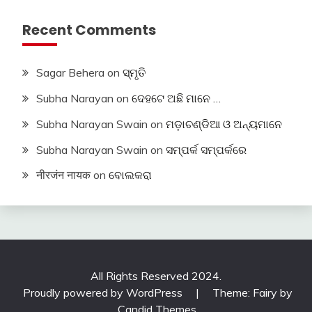
Recent Comments
Sagar Behera
on
ସ୍ମୃତି
Subha Narayan
on
ଦେହଟେ ଅଛି ମାନେ …
Subha Narayan Swain
on
ମଡ଼ାଚଣ୍ଡିଆ ଓ ଅନ୍ୟମାନେ
Subha Narayan Swain
on
ସମ୍ପର୍କ ସମ୍ପର୍କରେ
नीरजंन नायक
on
ବୋଲକରା
All Rights Reserved 2024.
Proudly powered by WordPress
|
Theme: Fairy by
Candid Themes
.