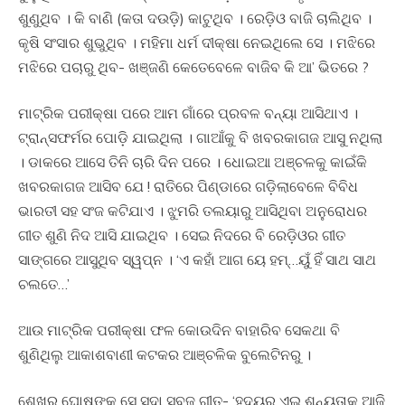
ଶୁଣୁଥିବ । କି ବାଣି (କତା ଦଉଡ଼ି) କାଟୁଥିବ । ରେଡ଼ିଓ ବାଜି ଚାଲିଥିବ ।
କୃଷି ସଂସାର ଶୁଭୁଥିବ । ମହିମା ଧର୍ମ ଦୀକ୍ଷା ନେଇଥିଲେ ସେ । ମଝିରେ
ମଝିରେ ପଚାରୁ ଥିବ- ଖଞ୍ଜଣି କେତେବେଳେ ବାଜିବ କି ଆ’ ଭିତରେ ?
ମାଟ୍ରିକ ପରୀକ୍ଷା ପରେ ଆମ ଗାଁରେ ପ୍ରବଳ ବନ୍ୟା ଆସିଥାଏ ।
ଟ୍ରାନ୍ସଫର୍ମର ପୋଡ଼ି ଯାଇଥିଲା । ଗାଆଁକୁ ବି ଖବରକାଗଜ ଆସୁ ନଥିଲା
। ଡାକରେ ଆସେ ତିନି ଚାରି ଦିନ ପରେ । ଧୋଇଆ ଅଞ୍ଚଳକୁ କାଇଁକି
ଖବରକାଗଜ ଆସିବ ଯେ ! ରାତିରେ ପିଣ୍ଡାରେ ଗଡ଼ିଲାବେଳେ ବିବିଧ
ଭାରତୀ ସହ ସଂଜ କଟିଯାଏ । ଝୁମରି ତଲୟାରୁ ଆସିଥିବା ଅନୁରୋଧର
ଗୀତ ଶୁଣି ନିଦ ଆସି ଯାଇଥିବ । ସେଇ ନିଦରେ ବି ରେଡ଼ିଓର ଗୀତ
ସାଙ୍ଗରେ ଆସୁଥିବ ସ୍ୱପ୍ନ । ‘ଏ କହାଁ ଆଗ ୟେ ହମ୍…ୟୁଁ ହିଁ ସାଥ ସାଥ
ଚଲତେ…’
ଆଉ ମାଟ୍ରିକ ପରୀକ୍ଷା ଫଳ କୋଉଦିନ ବାହାରିବ ସେକଥା ବି
ଶୁଣିଥିଲୁ ଆକାଶବାଣୀ କଟକର ଆଞ୍ଚଳିକ ବୁଲେଟିନରୁ ।
ଶେଖର ଘୋଷଙ୍କ ସେ ସଦା ସବୁଜ ଗୀତ- ‘ହୃଦୟର ଏଇ ଶୂନ୍ୟତାକୁ ଆଜି