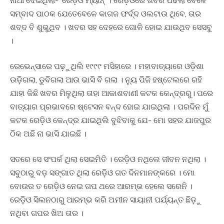
ନାଆଁ ଦେଇଥିଲା- ‘ରେଡ଼ିଓ ମ୍ୟାନ୍’ । ରେଡ଼ିଓରେ ଖବର ପଢିଲା ବେଳେ
ସମ୍ବାଦ ପାଠକ ଯେତେବେଳେ କାଗଜ ଫର୍ଦ୍ଦ ଓଲଟାଉ ଥିବେ, ତାର
ଶବ୍ଦ ବି ଶୁଭୁଥିବ । ଖବର ସହ ଦେହରେ ଗୋଳି ହୋଇ ଯାଉଥିବ ସେସବୁ
।
ରେଭେନ୍ସାରେ ପଢ଼ୁଥିଲି ୧୯୯୯ ମସିହାରେ । ମହାବାତ୍ୟାରେ ଓଡ଼ିଶା
ଉଡ଼ିଗଲା, ଡୁବିଗଲା ଆଉ ଭାସି ବି ଗଲା । ନ୍ୟୁ ପିଜି ହଷ୍ଟେଲରେ ରହି
ଯାହା କିଛି ଖବର ମିଳୁଥିଲା ତାହା ଆକାଶବାଣୀ କଟକ କେନ୍ଦ୍ରରୁ। ପରେ
ବାତ୍ୟାର ପ୍ରଭାବରେ ଷ୍ଟେସନ ବନ୍ଦ ହୋଇ ଯାଇଥିଲା । ପରଦିନ ମୁଁ
କଟକ ରେଡ଼ିଓ କେନ୍ଦ୍ର ଯାଇଥିଲି ବୁଝିବାକୁ ଯେ- ମୋ ସହର ଯାଜପୁର
ଠିକ ଅଛି ନା ଭାସି ଯାଇଛି ।
ସତରେ ସେ ସଂପର୍କ ଥିଲା ସେଇମିତି । ରେଡ଼ିଓ ନଥିଲେ ଜୀବନ ନଥିଲା ।
ସବୁଠାରୁ ବଡ଼ ସଙ୍ଗାତ ଥିଲା ରେଡ଼ିଓ ଗତ ଦିନମାନଙ୍କରେ । ମୋ
ବୋଉର ତ ରେଡ଼ିଓ ନେଇ ଗପ ଥରେ ଆରମ୍ଭ ହେଲେ ସରେନି ।
ରେଡ଼ିଓ ସିଲନଠାରୁ ଆରମ୍ଭ କରି ଅମୀନ ସାୟାନୀ ପର୍ଯ୍ୟନ୍ତ ଛିଡ଼ୁ
ନଥିବା ଗପର ଖିଅ ତାର ।