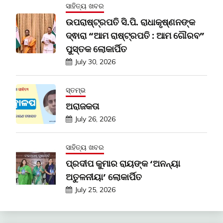
ସାହିତ୍ୟ ଖବର
ଉପରାଷ୍ଟ୍ରପତି ସି.ପି. ରାଧାକୃଷ୍ଣନଙ୍କ
ଦ୍ଵାରା “ଆମ ରାଷ୍ଟ୍ରପତି : ଆମ ଗୌରବ”
ପୁସ୍ତକ ଲୋକାର୍ପିତ
July 30, 2026
ସ୍ତମ୍ଭ
ଅରାଜକତା
July 26, 2026
ସାହିତ୍ୟ ଖବର
ପ୍ରଦୀପ କୁମାର ରାୟଙ୍କ ‘ଅନନ୍ୟା
ଅତୁଳନୀୟା’ ଲୋକାର୍ପିତ
July 25, 2026