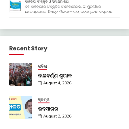
ସାହିତ୍ୟ, ସଂସ୍କୃତି ଓ ସମାଜର କଥା
ବହି: ସାହିତ୍ୟରେ ସଂସ୍କୃତିର ସଂକେତଲେଖକ: ଇଂ ମୁରଲୀଧର
ହୋତାପ୍ରକାଶକ: ନିଶବ୍ଦ, ଡିଭାଇନ ନଗର, କଟକପ୍ରଥମ ସଂସ୍କରଣ: …
Recent Story
କବିତା
ନୀଳବର୍ଣ୍ଣ ଶୃଗାଳ
August 4, 2026
ସ୍ତମ୍ଭ
ଭବସାଗର
August 2, 2026