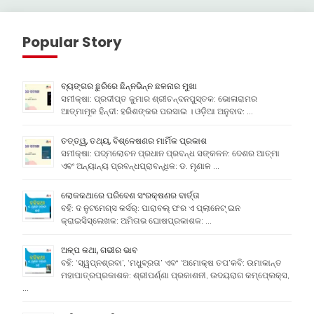
Popular Story
ବ୍ୟଙ୍ଗର ଛୁରିରେ ଛିନ୍ନଭିନ୍ନ ଛଳନାର ମୁଖା
ସମୀକ୍ଷା: ପ୍ରଦୀପ୍ତ କୁମାର ଶ୍ରୀଚନ୍ଦନପୁସ୍ତକ: ଭୋଳାରାମର
ଆତ୍ମାମୂଳ ହିନ୍ଦୀ: ହରିଶଙ୍କର ପରସାଇ । ଓଡ଼ିଆ ଅନୁବାଦ: …
ତତ୍ତ୍ୱ, ତଥ୍ୟ, ବିଶ୍ଳେଷଣର ମାର୍ମିକ ପ୍ରକାଶ
ସମୀକ୍ଷା: ପଦ୍ମଲୋଚନ ପ୍ରଧାନ ପ୍ରବନ୍ଧ ସଙ୍କଳନ: ଦେଶର ଆତ୍ମା
ଏବଂ ଅନ୍ୟାନ୍ୟ ପ୍ରବନ୍ଧପ୍ରାବନ୍ଧିକ: ଡ. ମୃଣାଳ …
ଲୋକକଥାରେ ପରିବେଶ ସଂରକ୍ଷଣର ବାର୍ତ୍ତା
ବହି: ଦ ନୁଟମେଗ୍ସ କର୍ସର୍: ପାରାବଲ୍ ଫର ଏ ପ୍ଲାନେଟ୍ ଇନ
କ୍ରାଇସିସ୍ଲେଖକ: ଅମିତାଭ ଘୋଷପ୍ରକାଶକ: …
ଅଳ୍ପ କଥା, ଗଭୀର ଭାବ
ବହି: ‘ସ୍ୱପ୍ନଶ୍ରବା’, ‘ମଧୁବ୍ରତା’ ଏବଂ ‘ଅମୋକ୍ଷ ତପ’କବି: ଉମାକାନ୍ତ
ମହାପାତ୍ରପ୍ରକାଶକ: ଶ୍ରୀପର୍ଣ୍ଣା ପ୍ରକାଶନୀ, ଉଦୟରାଗ କମ୍ପେ୍ଲକ୍ସ,
…