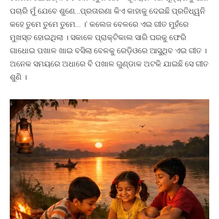
ପଚାରି ମୁଁ ଯେବେ ଶୁଣେ…ପ୍ରତାରଣା କିଏ କାହାକୁ ଦେଇଛି ପ୍ରତିଧ୍ୱନି
କହେ ତୁମେ ତୁମେ ତୁମେ… ।’ କଲେଜ ବେଳରେ ଏଇ ଗୀତ ମୁହଁରେ
ମୁଖସ୍ତ ହୋଇଥିଲା । ସକାଳେ ପ୍ରାକ୍ଟିକାଲ ସାରି ଘରକୁ ଫେରି
ଗାଧୋଇ ପଖାଳ ଖାଇ ବସିଲା ବେଳକୁ ରେଡ଼ିଓରେ ଆସୁଥିବ ଏଇ ଗୀତ ।
ଅନେକ ସମୟରେ ଅଧାରେ ବି ପଖାଳ ଗୁଣ୍ଡାକ ଅଟକି ଯାଇଛି ସେ ଗୀତ
ଶୁଣି ।