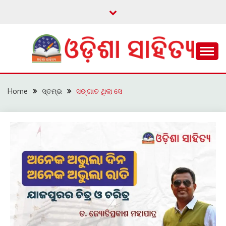
Skip
to
content
ଓଡ଼ିଆ ଇ-ସାହିତ୍ୟକୁ ଆଗକୁ ନେବାକୁ ଏକ ନୂଆ ପ୍ରଚେଷ୍ଠା
ଓଡ଼ିଶା ସାହିତ୍ୟ
Home
ସ୍ତମ୍ଭ
ସଙ୍ଗାତ ଥିଲା ସେ