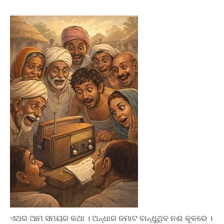
ଏଥର ଆମ ସମୟର କଥା । ଅନ୍ଧାର ଜମାଟ ବାନ୍ଧୁଥିବ ନଈ କୂଳରେ ।