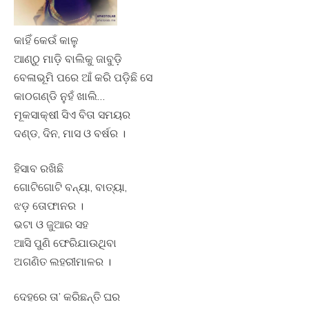
କାହିଁ କେଉଁ କାଳୁ
ଆଣ୍ଠୁ ମାଡ଼ି ବାଲିକୁ ଜାବୁଡ଼ି
ବେଳାଭୂମି ପରେ ଆଁ କରି ପଡ଼ିଛି ସେ
କାଠଗଣ୍ଡି ନୁହଁ ଖାଲି…
ମୂକସାକ୍ଷୀ ସିଏ ବିତା ସମୟର
ଦଣ୍ଡ, ଦିନ, ମାସ ଓ ବର୍ଷର ।
ହିସାବ ରଖିଛି
ଗୋଟିଗୋଟି ବନ୍ୟା, ବାତ୍ୟା,
ଝଡ଼ ତୋଫାନର ।
ଭଟା ଓ ଜୁଆର ସହ
ଆସି ପୁଣି ଫେରିଯାଉଥିବା
ଅଗଣିତ ଲହରୀମାଳର ।
ଦେହରେ ତା’ କରିଛନ୍ତି ଘର