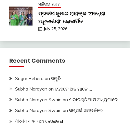
ସାହିତ୍ୟ ଖବର
ପ୍ରଦୀପ କୁମାର ରାୟଙ୍କ ‘ଅନନ୍ୟା
ଅତୁଳନୀୟା’ ଲୋକାର୍ପିତ
July 25, 2026
Recent Comments
Sagar Behera
on
ସ୍ମୃତି
Subha Narayan
on
ଦେହଟେ ଅଛି ମାନେ …
Subha Narayan Swain
on
ମଡ଼ାଚଣ୍ଡିଆ ଓ ଅନ୍ୟମାନେ
Subha Narayan Swain
on
ସମ୍ପର୍କ ସମ୍ପର୍କରେ
नीरजंन नायक
on
ବୋଲକରା