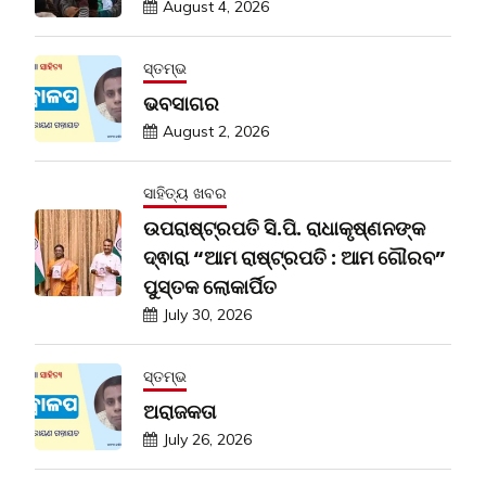
August 4, 2026
ସ୍ତମ୍ଭ
ଭବସାଗର
August 2, 2026
ସାହିତ୍ୟ ଖବର
ଉପରାଷ୍ଟ୍ରପତି ସି.ପି. ରାଧାକୃଷ୍ଣନଙ୍କ
ଦ୍ଵାରା “ଆମ ରାଷ୍ଟ୍ରପତି : ଆମ ଗୌରବ”
ପୁସ୍ତକ ଲୋକାର୍ପିତ
July 30, 2026
ସ୍ତମ୍ଭ
ଅରାଜକତା
July 26, 2026