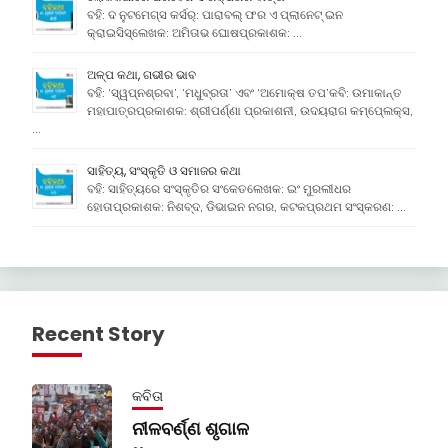
ବହି: ଦ ନୁଟମେଗ୍ସ କର୍ସର୍: ପାରାବଲ୍ ଫର ଏ ପ୍ଲାନେଟ୍ ଇନ
କ୍ରାଇସିସ୍ଲେଖକ: ଅମିତାଭ ଘୋଷପ୍ରକାଶକ: …
ଅଳ୍ପ କଥା, ଗଭୀର ଭାବ
ବହି: ‘ସ୍ୱପ୍ନଶ୍ରବା’, ‘ମଧୁବ୍ରତା’ ଏବଂ ‘ଅମୋକ୍ଷ ତପ’କବି: ଉମାକାନ୍ତ
ମହାପାତ୍ରପ୍ରକାଶକ: ଶ୍ରୀପର୍ଣ୍ଣା ପ୍ରକାଶନୀ, ଉଦୟରାଗ କମ୍ପେ୍ଲକ୍ସ,
…
ସାହିତ୍ୟ, ସଂସ୍କୃତି ଓ ସମାଜର କଥା
ବହି: ସାହିତ୍ୟରେ ସଂସ୍କୃତିର ସଂକେତଲେଖକ: ଇଂ ମୁରଲୀଧର
ହୋତାପ୍ରକାଶକ: ନିଶବ୍ଦ, ଡିଭାଇନ ନଗର, କଟକପ୍ରଥମ ସଂସ୍କରଣ: …
Recent Story
କବିତା
ନୀଳବର୍ଣ୍ଣ ଶୃଗାଳ