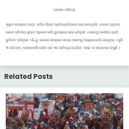
ଲେଖକ ପରିଚୟ
ସ୍କୁଲ ସମୟରେ ଗଳ୍ପ, କବିତା ଲିଖନ ପ୍ରତିଯୋଗିତାରେ ଭାଗ ନେଇଥିଲି । କେବେ ପ୍ରଥମ
କେବେ ଦ୍ଵିତୀୟ ସ୍ଥାନ ଅଧିକାର କରି ପୁରସ୍କାର ଲାଭ କରିଥିଲି । ସେବେଠୁ ଲେଖିବା ପ୍ରତି
ଦୁର୍ବଳତା ଆସିଥିଲା । କିନ୍ତୁ କଲେଜ ସମୟରେ ସମୟ ଅଭାବରୁ ଅଭ୍ୟାସ ଛାଡ଼ି ଯାଇଥିଲା । ପୁଣି
୩ ବର୍ଷ ହେବ, ଲେଖାଲେଖି କରିବା ସହ ଏକ ସାହିତ୍ୟ ପତ୍ରିକା ‘ଆଭା’ ର ସମ୍ପାଦନା କରୁଛି ।
Related Posts