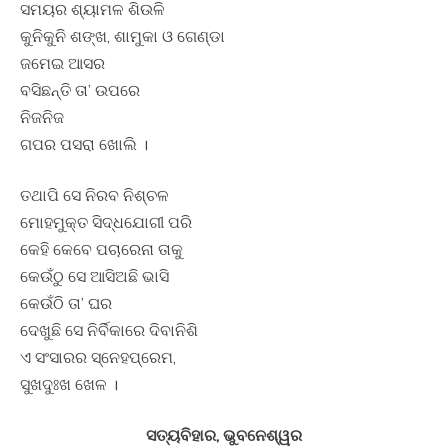
ସମୟର ଶ୍ୟାମଳ ଶିଉଳି
କୁନିକୁନି ଶଙ୍ଖ, ଶାମୁକା ଓ ଗେଣ୍ଡା
ଜମେଇ ଆସର
ବସିଛନ୍ତି ତା’ ଉପରେ
ନିଜନିଜ
ଗପର ପସରା ଖୋଲି ।
ତଥାପି ସେ ନିରବ ନିଶ୍ଚଳ
ମୋହମୁକ୍ତ ସିଦ୍ଧଯୋଗୀ ପରି
କେହି କେବେ ପଚାରେନା ତାକୁ
କେଉଁଠୁ ସେ ଆସିଅଛି ଭାସି
କେଉଁଠି ତା’ ଘର
ଦେଖୁଛି ସେ ନିର୍ବିକାରେ ଦିବାନିଶି
ଏ ସଂସାରର ସ୍ନେହପ୍ରେମ,
ସୁଖଦୁଃଖ ଖେଳ ।
ସତ୍ୟବିହାର, ଭୁବନେଶ୍ୱର