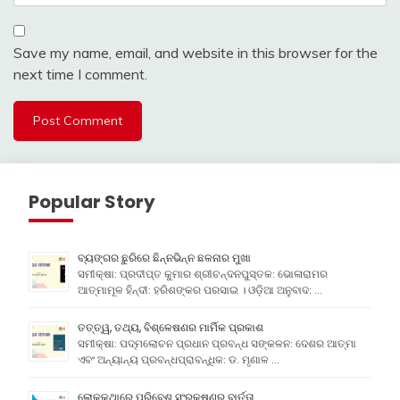
Save my name, email, and website in this browser for the
next time I comment.
Popular Story
ବ୍ୟଙ୍ଗର ଛୁରିରେ ଛିନ୍ନଭିନ୍ନ ଛଳନାର ମୁଖା
ସମୀକ୍ଷା: ପ୍ରଦୀପ୍ତ କୁମାର ଶ୍ରୀଚନ୍ଦନପୁସ୍ତକ: ଭୋଳାରାମର
ଆତ୍ମାମୂଳ ହିନ୍ଦୀ: ହରିଶଙ୍କର ପରସାଇ । ଓଡ଼ିଆ ଅନୁବାଦ: …
ତତ୍ତ୍ୱ, ତଥ୍ୟ, ବିଶ୍ଳେଷଣର ମାର୍ମିକ ପ୍ରକାଶ
ସମୀକ୍ଷା: ପଦ୍ମଲୋଚନ ପ୍ରଧାନ ପ୍ରବନ୍ଧ ସଙ୍କଳନ: ଦେଶର ଆତ୍ମା
ଏବଂ ଅନ୍ୟାନ୍ୟ ପ୍ରବନ୍ଧପ୍ରାବନ୍ଧିକ: ଡ. ମୃଣାଳ …
ଲୋକକଥାରେ ପରିବେଶ ସଂରକ୍ଷଣର ବାର୍ତ୍ତା