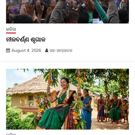
କବିତା
ନୀଳବର୍ଣ୍ଣ ଶୃଗାଳ
August 4, 2026
ସହ-ସମ୍ପାଦକ