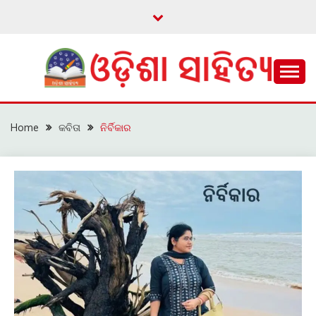
Skip
to
content
ଓଡ଼ିଆ ଇ-ସାହିତ୍ୟକୁ ଆଗକୁ ନେବାକୁ ଏକ ନୂଆ ପ୍ରଚେଷ୍ଠା
ଓଡ଼ିଶା ସାହିତ୍ୟ
Home
କବିତା
ନିର୍ବିକାର