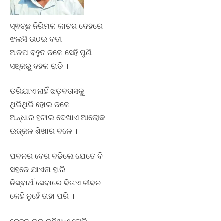
ସ୍ଵଚ୍ଛ ନିରିମଳ କାଚର ଦେହରେ
ଝଲସି ଉଠଇ ବତୀ
ଅଳପ ବହୁତ ଜଳେ ସେହି ପୁଣି
ସଞ୍ଜରୁ ବହଳ ରାତି ।
ଡରିଯାଏ ନାହିଁ ଝଡ଼ବତାସକୁ
ଥିରିଥିରି ହୋଇ ଜଳେ
ଅନ୍ଧାର ହଟାଇ ଦେଖାଏ ଆଲୋକ
ଉଜ୍ଜଳ ଶିଖାର ବଳେ ।
ପବନର ବେଗ ବଢିଲେ ଯେତେ ବି
ସହଜେ ଯାଏନା ହାରି
ନିସ୍ଵାର୍ଥ ସେବାରେ ବିତାଏ ଜୀବନ
କେହି ନୁହେଁ ତାହା ପରି ।
ଦେହକୁ ତାର ରହିଥାଏ ଘେରି