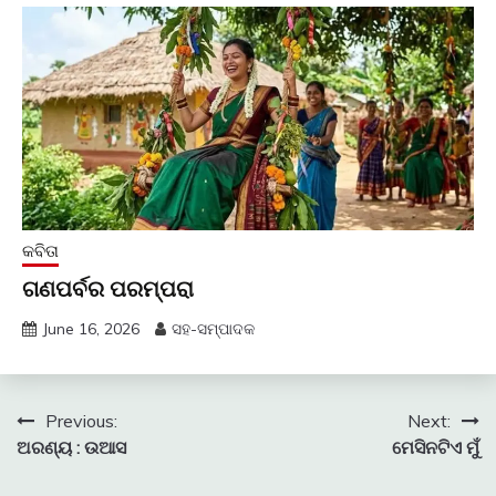
କବିତା
ଗଣପର୍ବର ପରମ୍ପରା
June 16, 2026
ସହ-ସମ୍ପାଦକ
Post
Previous:
Next:
ଅରଣ୍ୟ : ଉଆସ
ମେସିନଟିଏ ମୁଁ
navigation