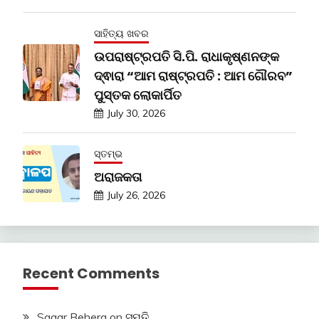
ସାହିତ୍ୟ ଖବର
ଉପରାଷ୍ଟ୍ରପତି ସି.ପି. ରାଧାକୃଷ୍ଣନଙ୍କ
ଦ୍ଵାରା “ଆମ ରାଷ୍ଟ୍ରପତି : ଆମ ଗୌରବ”
ପୁସ୍ତକ ଲୋକାର୍ପିତ
July 30, 2026
ସ୍ତମ୍ଭ
ଅରାଜକତା
July 26, 2026
Recent Comments
Sagar Behera
on
ସ୍ମୃତି