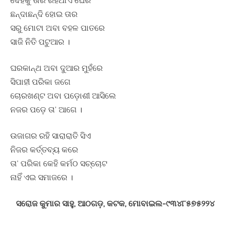
ଛନ୍ଦାଛନ୍ଦି ହୋଇ ତାର
ସରୁ ମୋଟା ଅବା ବହଳ ପାତରେ
ସାଜି ନିତି ପଟୁଆର ।
ଘରକାନ୍ଥ ଅବା ଦୁଆର ମୁହଁରେ
ସିପାହୀ ପରିକା ଜଗେ
ଚୋରଖଣ୍ଟ ଅବା ପଡ଼ୋଶୀ ଆସିଲେ
ନଜର ପଡ଼େ ତା’ ଆଗେ ।
ଉଜାଗର ରହି ସାରାରାତି ସିଏ
ନିଜର କର୍ତ୍ତବ୍ୟ କରେ
ତା’ ପରିକା କେହି କର୍ମଠ ସଚ୍ଚୋଟ
ନାହିଁ ଏଇ ସମାଜରେ ।
ସରୋଜ କୁମାର ସାହୁ, ଆଠଗଡ଼, କଟକ, ମୋବାଇଲ-୯୩୪୮୫୭୫୨୨୪