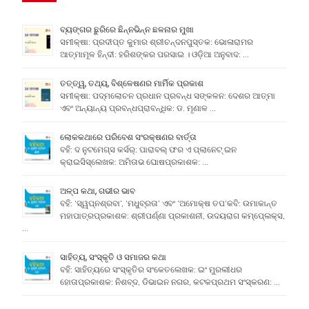
ବ୍ୟଙ୍ଗର ଛୁରିରେ ଛିନ୍ନଭିନ୍ନ ଛଳନାର ମୁଖା
ସମୀକ୍ଷା: ପ୍ରଦୀପ୍ତ କୁମାର ଶ୍ରୀଚନ୍ଦନପୁସ୍ତକ: ଭୋଳାରାମର
ଆତ୍ମାମୂଳ ହିନ୍ଦୀ: ହରିଶଙ୍କର ପରସାଇ । ଓଡ଼ିଆ ଅନୁବାଦ: …
ତତ୍ତ୍ୱ, ତଥ୍ୟ, ବିଶ୍ଳେଷଣର ମାର୍ମିକ ପ୍ରକାଶ
ସମୀକ୍ଷା: ପଦ୍ମଲୋଚନ ପ୍ରଧାନ ପ୍ରବନ୍ଧ ସଙ୍କଳନ: ଦେଶର ଆତ୍ମା
ଏବଂ ଅନ୍ୟାନ୍ୟ ପ୍ରବନ୍ଧପ୍ରାବନ୍ଧିକ: ଡ. ମୃଣାଳ …
ଲୋକକଥାରେ ପରିବେଶ ସଂରକ୍ଷଣର ବାର୍ତ୍ତା
ବହି: ଦ ନୁଟମେଗ୍ସ କର୍ସର୍: ପାରାବଲ୍ ଫର ଏ ପ୍ଲାନେଟ୍ ଇନ
କ୍ରାଇସିସ୍ଲେଖକ: ଅମିତାଭ ଘୋଷପ୍ରକାଶକ: …
ଅଳ୍ପ କଥା, ଗଭୀର ଭାବ
ବହି: ‘ସ୍ୱପ୍ନଶ୍ରବା’, ‘ମଧୁବ୍ରତା’ ଏବଂ ‘ଅମୋକ୍ଷ ତପ’କବି: ଉମାକାନ୍ତ
ମହାପାତ୍ରପ୍ରକାଶକ: ଶ୍ରୀପର୍ଣ୍ଣା ପ୍ରକାଶନୀ, ଉଦୟରାଗ କମ୍ପେ୍ଲକ୍ସ,
…
ସାହିତ୍ୟ, ସଂସ୍କୃତି ଓ ସମାଜର କଥା
ବହି: ସାହିତ୍ୟରେ ସଂସ୍କୃତିର ସଂକେତଲେଖକ: ଇଂ ମୁରଲୀଧର
ହୋତାପ୍ରକାଶକ: ନିଶବ୍ଦ, ଡିଭାଇନ ନଗର, କଟକପ୍ରଥମ ସଂସ୍କରଣ: …