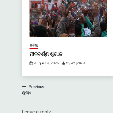
କବିତା
ନୀଳବର୍ଣ୍ଣ ଶୃଗାଳ
August 4, 2026
ସହ-ସମ୍ପାଦକ
Post
Previous:
ଯୁଦ୍ଧ
navigation
Leave a reply