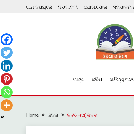
Skip
ଆମ ବିଷୟରେ
ନିୟମାବଳୀ
ଯୋଗାଯୋଗ
ସମ୍ପାଦନା
to
content
ଓଡ଼ିଆ ଇ-ସାହିତ୍ୟକୁ ଆଗକୁ ନେବାକୁ ଏକ ନୂଆ ପ୍ରଚେଷ୍ଠା
ଓଡ଼ିଶା ସାହିତ୍ୟ
ଗଳ୍ପ
କବିତା
ସାହିତ୍ୟ ଖବ
Home
କବିତା
କବିତା-(ଅ)କବିତା