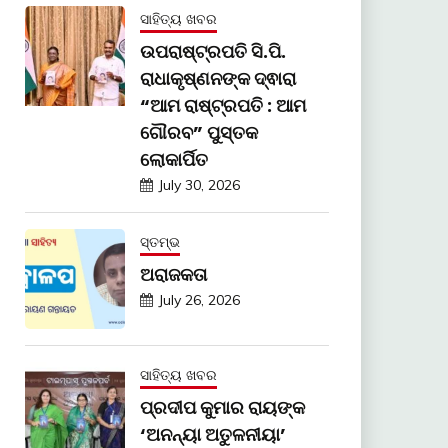
ସାହିତ୍ୟ ଖବର
ଉପରାଷ୍ଟ୍ରପତି ସି.ପି.
ରାଧାକୃଷ୍ଣନଙ୍କ ଦ୍ଵାରା
“ଆମ ରାଷ୍ଟ୍ରପତି : ଆମ
ଗୌରବ” ପୁସ୍ତକ
ଲୋକାର୍ପିତ
July 30, 2026
ସ୍ତମ୍ଭ
ଅରାଜକତା
July 26, 2026
ସାହିତ୍ୟ ଖବର
ପ୍ରଦୀପ କୁମାର ରାୟଙ୍କ
‘ଅନନ୍ୟା ଅତୁଳନୀୟା’