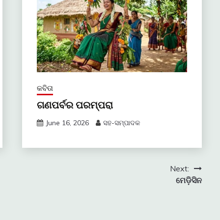
କବିତା
ଗଣପର୍ବର ପରମ୍ପରା
June 16, 2026
ସହ-ସମ୍ପାଦକ
Next:
ମେଡ଼ିସିନ