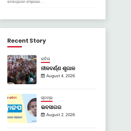
କଟକପ୍ରଥମ ସଂସ୍କରଣ: …
Recent Story
କବିତା
ନୀଳବର୍ଣ୍ଣ ଶୃଗାଳ
August 4, 2026
ସ୍ତମ୍ଭ
ଭବସାଗର
August 2, 2026