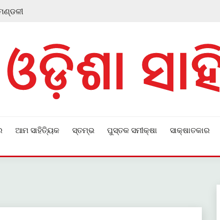
 ମଣ୍ଡଳୀ
ର
ଆମ ସାହିତ୍ୟିକ
ସ୍ତମ୍ଭ
ପୁସ୍ତକ ସମୀକ୍ଷା
ସାକ୍ଷାତକାର