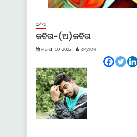
କବିତା
କବିତା-(ଅ)କବିତା
March 10, 2022
ସମ୍ପାଦକ