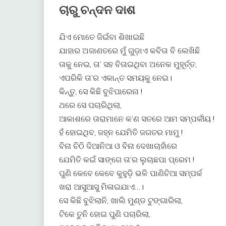
ଚାରୁ ଚନ୍ଦନ ଦାଶ
ଯିଏ ମୋତେ ଜିଇଁବା ଶିଖାଇଛି
ଯାହାର ଅଜାଣତରେ ମୁଁ ଗୁଡ଼ାଏ କବିତା ବି ଲେଖିଛି
ତାକୁ ନେଇ, ତା’ ସହ ବିତାଇଥିବା ଅନେକ ମୁହୂର୍ତ୍ତ,
ଏପରିକି ତା’ର ଏକାନ୍ତ ସମୟକୁ ନେଇ।
କିନ୍ତୁ, ସେ କିଛି ବୁଝିପାରେନା !
ଥରେ ସେ ପଚାରିଥିଲା,
ଆକାଶରେ ତାରାମାନେ କ’ଣ ସତରେ ଆମ ସମ୍ପର୍କୀୟ !
ହଁ ହୋଇଥିବ, ଜହ୍ନ ଯେମିତି ଜଗତର ମାମୁ !
ବିନା ଚିଠି ଦିଆନିଆ ଓ ବିନା ଦେଖାଚାହାଁରେ
ଯେମିତି କଇଁ ସାଙ୍ଗେ ତା’ର ଲୁଚାଛପା ପ୍ରେମ !
ପୁଣି କେବେ କେବେ କୁହୁଡ଼ି ଭଳି ପାଣିଚିଆ ସମ୍ପର୍କ
ଖରା ଆସୁଆସୁ ମିଳାଇଯାଏ…।
ସେ କିଛି ବୁଝିଲାନି, ଖାଲି ମୁଣ୍ଡ ଟୁଙ୍ଗାରିଲା,
ଟିକେ ତୁନି ହୋଇ ପୁଣି ପଚାରିଲା,