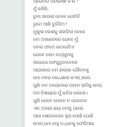
ପ୍ରେମର ପରିଭାଷା କ’ଣ ?
ମୁଁ କହିଲି,
ଚୁମା ଖାଇଲା ବେଳେ ଯେମିତି
ତୁମେ ଆଖି ବୁଜିଦିଅ !
ମୁକୁଳା କେଶକୁ ସଜାଡ଼ିଲା ବେଳେ
ତମ ଅଜାଣତରେ ଯେବେ ମୁଁ
ତମର ଫଟୋ ଉଠାଇଦିଏ
ଯେବେ ତମେ ବାଥ୍‌ରୁମରୁ
ଗାଧୋଇ ଫେରୁଥିବାବେଳେ
ଆଇନାରେ ତମ ହାଲ୍‌କା ଯୌବନକୁ
ମୋ ମନର ଲେନ୍ସରେ କଏଦ୍ କରେ,
ପୁଣି ତମ ଅଗୋଚରେ ତମାମ ରାତିକୁ ନେଇ;
ତମ ବିଷୟରେ ମୁଁ କବିତା ଲେଖେ।
ପୁଣି ଯେବେ ମୋତେ ନ ପାଇବାର
ଏକ ଅଜଣା ଭୟ ତମକୁ ଘାରେ,
ଆଉ ସେତେବେଳେ ଲୁହ ପୋଛି ପୋଛି
ହଠାତ୍ ମୋ ବାହୁ ବନ୍ଧନକୁ ଫେରିଆସ,