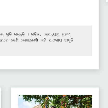
ରେ ରୁଚି ରଖନ୍ତି । କବିତା, ଉପନ୍ୟାସ ରଚନା 
ୟମରେ ବେଶି ଲେଖାଲେଖି କରି ପାଠକୀୟ ଆଦୃତି 