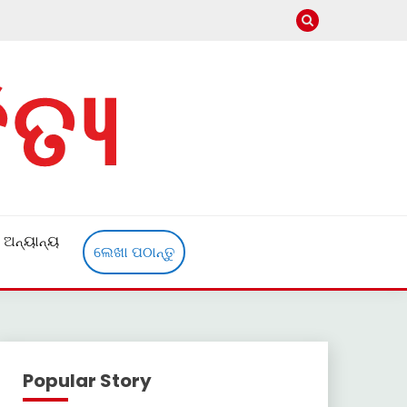
ଅନ୍ୟାନ୍ୟ
ଲେଖା ପଠାନ୍ତୁ
Popular Story