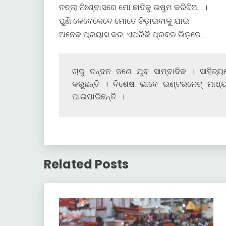
ତତ୍‌ଲା ନିଃଶ୍ବାସରେ ମୋ ଛାତିକୁ ଉଷୁମ କରିଦିଅ…।
ପୁଣି କେବେକେବେ ମୋତେ ଚିଡ଼ାଇବାକୁ ଯାଇ
ଅନେକ ପ୍ରୟାସ କର, ଏପରିକି ପ୍ରବଳ ଭିଡ଼ରେ….
ଚାରୁ ଚନ୍ଦନ ଜଣେ ଯୁବ ସାମ୍ବାଦିକ । ସାହିତ୍ୟ
କରୁଛନ୍ତି । ବିଶେଷ ଭାବେ ଇଣ୍ଟରନେଟ୍ ମାଧ୍
ପାଇପାରିଛନ୍ତି ।
Related Posts