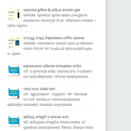
ବ୍ୟଙ୍ଗର ଛୁରିରେ ଛିନ୍ନଭିନ୍ନ ଛଳନାର ମୁଖା
ସମୀକ୍ଷା: ପ୍ରଦୀପ୍ତ କୁମାର ଶ୍ରୀଚନ୍ଦନପୁସ୍ତକ:
ଭୋଳାରାମର ଆତ୍ମାମୂଳ ହିନ୍ଦୀ: ହରିଶଙ୍କର ପରସାଇ ।
ଓଡ଼ିଆ ଅନୁବାଦ: …
ତତ୍ତ୍ୱ, ତଥ୍ୟ, ବିଶ୍ଳେଷଣର ମାର୍ମିକ ପ୍ରକାଶ
ସମୀକ୍ଷା: ପଦ୍ମଲୋଚନ ପ୍ରଧାନ ପ୍ରବନ୍ଧ ସଙ୍କଳନ:
ଦେଶର ଆତ୍ମା ଏବଂ ଅନ୍ୟାନ୍ୟ ପ୍ରବନ୍ଧପ୍ରାବନ୍ଧିକ:
ଡ. ମୃଣାଳ …
ଲୋକକଥାରେ ପରିବେଶ ସଂରକ୍ଷଣର ବାର୍ତ୍ତା
ବହି: ଦ ନୁଟମେଗ୍ସ କର୍ସର୍: ପାରାବଲ୍ ଫର ଏ ପ୍ଲାନେଟ୍
ଇନ କ୍ରାଇସିସ୍ଲେଖକ: ଅମିତାଭ ଘୋଷପ୍ରକାଶକ: …
ଅଳ୍ପ କଥା, ଗଭୀର ଭାବ
ବହି: ‘ସ୍ୱପ୍ନଶ୍ରବା’, ‘ମଧୁବ୍ରତା’ ଏବଂ ‘ଅମୋକ୍ଷ
ତପ’କବି: ଉମାକାନ୍ତ ମହାପାତ୍ରପ୍ରକାଶକ:
ଶ୍ରୀପର୍ଣ୍ଣା ପ୍ରକାଶନୀ, ଉଦୟରାଗ କମ୍ପେ୍ଲକ୍ସ, …
ସାହିତ୍ୟ, ସଂସ୍କୃତି ଓ ସମାଜର କଥା
ବହି: ସାହିତ୍ୟରେ ସଂସ୍କୃତିର ସଂକେତଲେଖକ: ଇଂ
ମୁରଲୀଧର ହୋତାପ୍ରକାଶକ: ନିଶବ୍ଦ, ଡିଭାଇନ ନଗର,