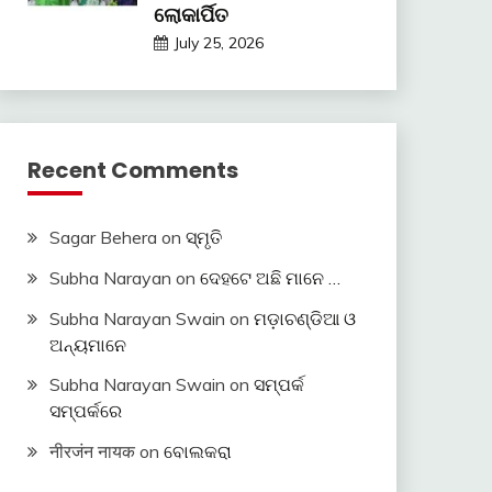
ଲୋକାର୍ପିତ
July 25, 2026
Recent Comments
Sagar Behera
on
ସ୍ମୃତି
Subha Narayan
on
ଦେହଟେ ଅଛି ମାନେ …
Subha Narayan Swain
on
ମଡ଼ାଚଣ୍ଡିଆ ଓ
ଅନ୍ୟମାନେ
Subha Narayan Swain
on
ସମ୍ପର୍କ
ସମ୍ପର୍କରେ
नीरजंन नायक
on
ବୋଲକରା