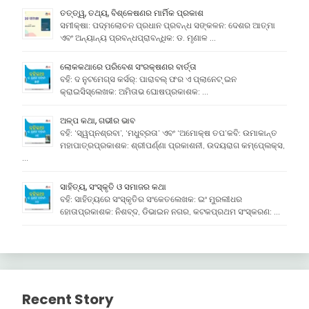
ତତ୍ତ୍ୱ, ତଥ୍ୟ, ବିଶ୍ଳେଷଣର ମାର୍ମିକ ପ୍ରକାଶ
ସମୀକ୍ଷା: ପଦ୍ମଲୋଚନ ପ୍ରଧାନ ପ୍ରବନ୍ଧ ସଙ୍କଳନ: ଦେଶର ଆତ୍ମା
ଏବଂ ଅନ୍ୟାନ୍ୟ ପ୍ରବନ୍ଧପ୍ରାବନ୍ଧିକ: ଡ. ମୃଣାଳ …
ଲୋକକଥାରେ ପରିବେଶ ସଂରକ୍ଷଣର ବାର୍ତ୍ତା
ବହି: ଦ ନୁଟମେଗ୍ସ କର୍ସର୍: ପାରାବଲ୍ ଫର ଏ ପ୍ଲାନେଟ୍ ଇନ
କ୍ରାଇସିସ୍ଲେଖକ: ଅମିତାଭ ଘୋଷପ୍ରକାଶକ: …
ଅଳ୍ପ କଥା, ଗଭୀର ଭାବ
ବହି: ‘ସ୍ୱପ୍ନଶ୍ରବା’, ‘ମଧୁବ୍ରତା’ ଏବଂ ‘ଅମୋକ୍ଷ ତପ’କବି: ଉମାକାନ୍ତ
ମହାପାତ୍ରପ୍ରକାଶକ: ଶ୍ରୀପର୍ଣ୍ଣା ପ୍ରକାଶନୀ, ଉଦୟରାଗ କମ୍ପେ୍ଲକ୍ସ,
…
ସାହିତ୍ୟ, ସଂସ୍କୃତି ଓ ସମାଜର କଥା
ବହି: ସାହିତ୍ୟରେ ସଂସ୍କୃତିର ସଂକେତଲେଖକ: ଇଂ ମୁରଲୀଧର
ହୋତାପ୍ରକାଶକ: ନିଶବ୍ଦ, ଡିଭାଇନ ନଗର, କଟକପ୍ରଥମ ସଂସ୍କରଣ: …
Recent Story