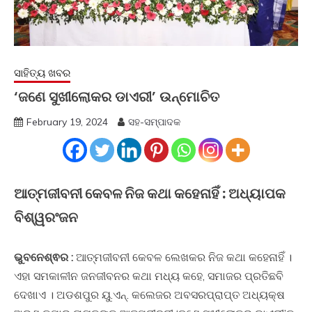
ସାହିତ୍ୟ ଖବର
‘ଜଣେ ସୁଖୀଲୋକର ଡାଏରୀ’ ଉନ୍ମୋଚିତ
February 19, 2024
ସହ-ସମ୍ପାଦକ
ଆତ୍ମଜୀବନୀ କେବଳ ନିଜ କଥା କହେନାହିଁ : ଅଧ୍ୟାପକ
ବିଶ୍ୱରଂଜନ
ଭୁବନେଶ୍ଵର :
ଆତ୍ମଜୀବନୀ କେବଳ ଲେଖକର ନିଜ କଥା କହେନାହିଁ ।
ଏହା ସମକାଳୀନ ଜନଜୀବନର କଥା ମଧ୍ୟ କହେ, ସମାଜର ପ୍ରତିଛବି
ଦେଖାଏ । ଅଡଶପୁର ୟୁ.ଏନ୍. କଲେଜର ଅବସରପ୍ରାପ୍ତ ଅଧ୍ୟକ୍ଷ