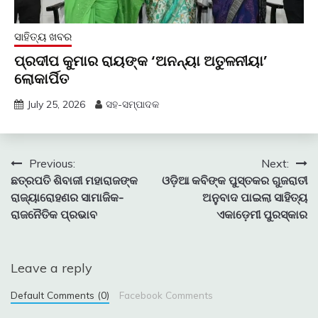
ସାହିତ୍ୟ ଖବର
ପ୍ରଦୀପ କୁମାର ରାୟଙ୍କ ‘ଅନନ୍ୟା ଅତୁଳନୀୟା’
ଲୋକାର୍ପିତ
July 25, 2026
ସହ-ସମ୍ପାଦକ
Post
Previous:
Next:
ଛତ୍ରପତି ଶିବାଜୀ ମହାରାଜଙ୍କ
ଓଡ଼ିଆ କବିଙ୍କ ପୁସ୍ତକର ଗୁଜରାତୀ
navigation
ରାଜ୍ୟାରୋହଣର ସାମାଜିକ-
ଅନୁବାଦ ପାଇଲା ସାହିତ୍ୟ
ରାଜନୈତିକ ପ୍ରଭାବ
ଏକାଡ଼େମୀ ପୁରସ୍କାର
Leave a reply
Default Comments (0)
Facebook Comments