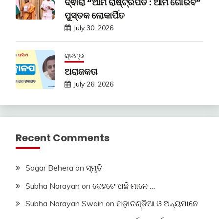
ଦ୍ଵାରା “ଆମ ରାଷ୍ଟ୍ରପତି : ଆମ ଗୌରବ”
ପୁସ୍ତକ ଲୋକାର୍ପିତ
July 30, 2026
ସ୍ତମ୍ଭ
ଅରାଜକତା
July 26, 2026
Recent Comments
Sagar Behera
on
ସ୍ମୃତି
Subha Narayan
on
ଦେହଟେ ଅଛି ମାନେ …
Subha Narayan Swain
on
ମଡ଼ାଚଣ୍ଡିଆ ଓ ଅନ୍ୟମାନେ