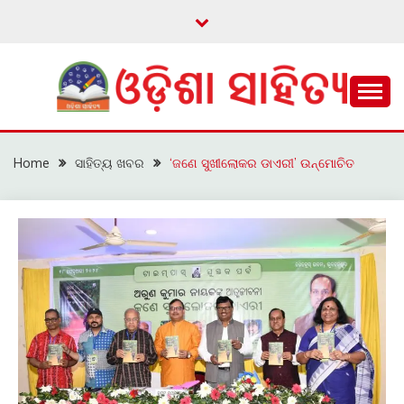
Skip
to
content
ଓଡ଼ିଆ ଇ-ସାହିତ୍ୟକୁ ଆଗକୁ ନେବାକୁ ଏକ ନୂଆ ପ୍ରଚେଷ୍ଠା
ଓଡ଼ିଶା ସାହିତ୍ୟ
Home
ସାହିତ୍ୟ ଖବର
‘ଜଣେ ସୁଖୀଲୋକର ଡାଏରୀ’ ଉନ୍ମୋଚିତ