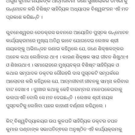
ଅରୁଣ କୁମାର ନାୟକଙ୍କ ଆତ୍ମଜୀବନୀ ‘ଜଣେ ସୁଖୀଲୋକର ଡାଏରୀ’କୁ
ଉନ୍ମୋଚନ କରି ବିଶିଷ୍ଟ ସାହିତ୍ୟିକ ଅଧ୍ୟାପକ ବିଶ୍ୱରଂଜନ ଏହି ମତ
ପ୍ରକାଶ କରିଛନ୍ତି ।
ଭୁବନେଶ୍ୱରର ରେଡକ୍ରସ ଭବନରେ ଆୟୋଜିତ ପୁସ୍ତକ ଉନ୍ମୋଚନ
କାର୍ଯ୍ୟକ୍ରମରେ ମୁଖ୍ୟ ଅତିଥି ଭାବେ ଯୋଗଦେଇ ଲେଖକ ଶ୍ରୀ
ନାୟକଙ୍କୁ ଅଭିନନ୍ଦନ ଜଣାଇ କହିଥିଲେ ଯେ, ଜଣେ ଶିକ୍ଷକଙ୍କର
ଅନେକ କଥା ଲେଖିବାର ଥାଏ । କାରଣ ଶିକ୍ଷକ ସାରା ଜୀବନ ଶିଖୁଥାଏ
ଓ ଶିଖଉଥାଏ । ସମାରୋହରେ ମୁଖ୍ୟବକ୍ତା ବିଶିଷ୍ଟ ସାହିତ୍ୟିକ ଓ
କଥାର ସମ୍ପାଦକ ଡକ୍ଟର ଗୌରହରି ଦାସ ପୁସ୍ତକଟି ସମ୍ପର୍କରେ
ଆଲୋଚନା କରି କହିଥିଲେ ଯେ, ଆତ୍ମଜୀବନୀ ଜୀବନକୁ ସାମ୍ନା କରିବାର
ବାଟ ଦେଖାଏ । ଦୁଃଖର କଥାକୁ କେହି ବାରମ୍ବାର ମନେପକେଇବାକୁ
ଭଲପାଏନି ବୋଲି ସେ ମତ ଦେଇଛନ୍ତି । ଲେଖକ ଶ୍ରୀ ନାୟକ
ପୁସ୍ତକଟିକୁ ଲେଖିବା ପଛର କାହାଣୀ ବର୍ଣ୍ଣନା କରିଥିଲେ ।
କିଟ୍ ବିଶ୍ୱବିଦ୍ୟାଳୟର ଉପ କୁଳପତି ସାହିତ୍ୟିକ ଡକ୍ଟର ତପନ
କୁମାର ପଣ୍ଡାଙ୍କ ସଭାପତିତ୍ଵରେ ଅନୁଷ୍ଠିତ ଏହି କାର୍ଯ୍ୟକ୍ରମକୁ