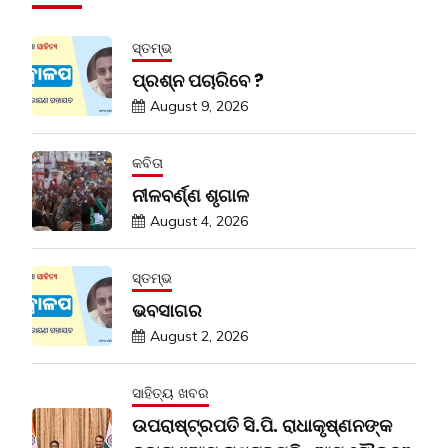
ସ୍ତମ୍ଭ
ପ୍ରଶ୍ନ ପଚାରିବେ ?
August 9, 2026
କବିତା
ନୀଳବର୍ଣ୍ଣ ଶୃଗାଳ
August 4, 2026
ସ୍ତମ୍ଭ
ଭବସାଗର
August 2, 2026
ସାହିତ୍ୟ ଖବର
ଉପରାଷ୍ଟ୍ରପତି ସି.ପି. ରାଧାକୃଷ୍ଣନଙ୍କ