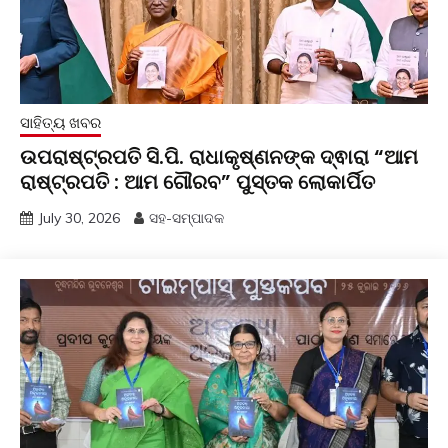
ସାହିତ୍ୟ ଖବର
ଉପରାଷ୍ଟ୍ରପତି ସି.ପି. ରାଧାକୃଷ୍ଣନଙ୍କ ଦ୍ଵାରା “ଆମ
ରାଷ୍ଟ୍ରପତି : ଆମ ଗୌରବ” ପୁସ୍ତକ ଲୋକାର୍ପିତ
July 30, 2026
ସହ-ସମ୍ପାଦକ