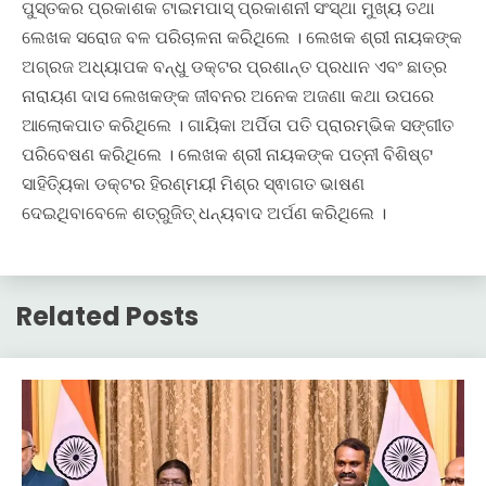
ପୁସ୍ତକର ପ୍ରକାଶକ ଟାଇମପାସ୍ ପ୍ରକାଶନୀ ସଂସ୍ଥା ମୁଖ୍ୟ ତଥା
ଲେଖକ ସରୋଜ ବଳ ପରିଚାଳନା କରିଥିଲେ । ଲେଖକ ଶ୍ରୀ ନାୟକଙ୍କ
ଅଗ୍ରଜ ଅଧ୍ୟାପକ ବନ୍ଧୁ ଡକ୍ଟର ପ୍ରଶାନ୍ତ ପ୍ରଧାନ ଏବଂ ଛାତ୍ର
ନାରାୟଣ ଦାସ ଲେଖକଙ୍କ ଜୀବନର ଅନେକ ଅଜଣା କଥା ଉପରେ
ଆଲୋକପାତ କରିଥିଲେ । ଗାୟିକା ଅର୍ପିତା ପତି ପ୍ରାରମ୍ଭିକ ସଙ୍ଗୀତ
ପରିବେଷଣ କରିଥିଲେ । ଲେଖକ ଶ୍ରୀ ନାୟକଙ୍କ ପତ୍ନୀ ବିଶିଷ୍ଟ
ସାହିତ୍ୟିକା ଡକ୍ଟର ହିରଣ୍ମୟୀ ମିଶ୍ର ସ୍ଵାଗତ ଭାଷଣ
ଦେଇଥିବାବେଳେ ଶତ୍ରୁଜିତ୍ ଧନ୍ୟବାଦ ଅର୍ପଣ କରିଥିଲେ ।
Related Posts