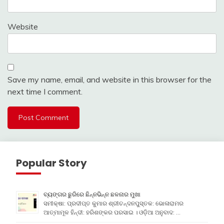
Website
Save my name, email, and website in this browser for the
next time I comment.
Popular Story
ବ୍ୟଙ୍ଗର ଛୁରିରେ ଛିନ୍ନଭିନ୍ନ ଛଳନାର ମୁଖା
ସମୀକ୍ଷା: ପ୍ରଦୀପ୍ତ କୁମାର ଶ୍ରୀଚନ୍ଦନପୁସ୍ତକ: ଭୋଳାରାମର
ଆତ୍ମାମୂଳ ହିନ୍ଦୀ: ହରିଶଙ୍କର ପରସାଇ । ଓଡ଼ିଆ ଅନୁବାଦ: …