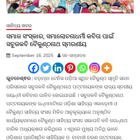
ସାହିତ୍ୟ ଖବର
ସମାଜ ସଂସ୍କାର, ସମାଲୋଚନାଧର୍ମୀ କବିତା ପାଇଁ
ସବୁଜକବି ବୈକୁଣ୍ଠନାଥ ସ୍ମରଣୀୟ
September 16, 2025
ସହ-ସମ୍ପାଦକ
ଭୁବନେଶ୍ଵର :
ବଡ଼ମ୍ବା ଟେନିସ ପଡ଼ିଆ ସ୍ଥିତ ବୈକୁଣ୍ଠ ସ୍ମୃତି ସଦନ
ପରିସରରେ ସବୁଜକବି ବୈକୁଣ୍ଠନାଥ ପଟ୍ଟନାୟକଙ୍କ ରାଜ୍ୟ ସ୍ତରୀୟ
ଜୟନ୍ତୀ ରବିବାର ପାଳିତ ହୋଇଯାଇଛି । ସବୁଜକବି ବୈକୁଣ୍ଠନାଥ
ପଟ୍ଟନାୟକଙ୍କ ଜନ୍ମମାଟିରେ ଓଡ଼ିଶା ସାହିତ୍ୟ ଏକାଡ଼େମୀ ଓ
ବୈକୁଣ୍ଠ ସାହିତ୍ୟ ସଂସଦ ମିଳିତ ଆନୁକୂଲ୍ୟରେ ଅନୁଷ୍ଠିତ
କାର୍ଯ୍ୟକ୍ରମରେ ବୈକୁଣ୍ଠ ସାହିତ୍ୟ ସଂସଦ ସଭାପତି କବି ଜଗନ୍ନାଥ
ବାରିକ ଅଧ୍ୟକ୍ଷତା କରିଥିଲେ । ଏଥିରେ ମୁଖ୍ୟ ଅତିଥି ଭାବେ
ଓଡ଼ିଶାର ପ୍ରତିଷ୍ଠିତ ସାହିତ୍ୟିକ ଡ. ବାବାଜୀ ଚରଣ ପଟ୍ଟନାୟକ,