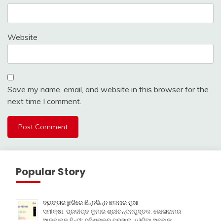
Website
Save my name, email, and website in this browser for the
next time I comment.
Popular Story
ବ୍ୟଙ୍ଗର ଛୁରିରେ ଛିନ୍ନଭିନ୍ନ ଛଳନାର ମୁଖା
ସମୀକ୍ଷା: ପ୍ରଦୀପ୍ତ କୁମାର ଶ୍ରୀଚନ୍ଦନପୁସ୍ତକ: ଭୋଳାରାମର
ଆତ୍ମାମୂଳ ହିନ୍ଦୀ: ହରିଶଙ୍କର ପରସାଇ । ଓଡ଼ିଆ ଅନୁବାଦ: …