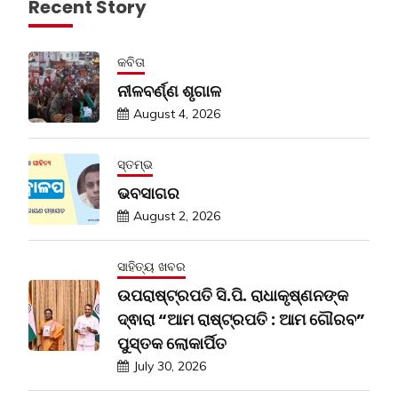
Recent Story
କବିତା
ନୀଳବର୍ଣ୍ଣ ଶୃଗାଳ
August 4, 2026
ସ୍ତମ୍ଭ
ଭବସାଗର
August 2, 2026
ସାହିତ୍ୟ ଖବର
ଉପରାଷ୍ଟ୍ରପତି ସି.ପି. ରାଧାକୃଷ୍ଣନଙ୍କ
ଦ୍ଵାରା “ଆମ ରାଷ୍ଟ୍ରପତି : ଆମ ଗୌରବ”
ପୁସ୍ତକ ଲୋକାର୍ପିତ
July 30, 2026