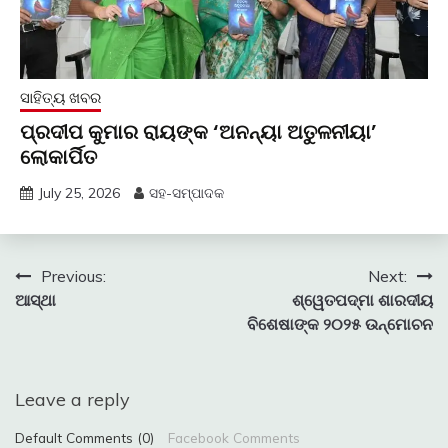
ସାହିତ୍ୟ ଖବର
ପ୍ରଦୀପ କୁମାର ରାୟଙ୍କ ‘ଅନନ୍ୟା ଅତୁଳନୀୟା’
ଲୋକାର୍ପିତ
July 25, 2026
ସହ-ସମ୍ପାଦକ
Post
Previous:
Next:
ଆସ୍ଥା
ଶ୍ୱେତପଦ୍ମା ଶାରଦୀୟ
navigation
ବିଶେଷାଙ୍କ ୨୦୨୫ ଉନ୍ମୋଚନ
Leave a reply
Default Comments (0)
Facebook Comments