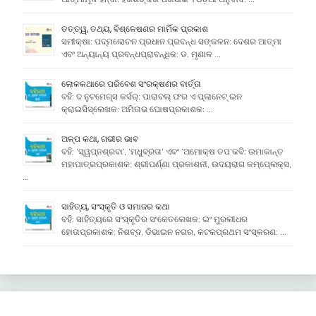
ତତ୍ତ୍ୱ, ତଥ୍ୟ, ବିଶ୍ଳେଷଣର ମାର୍ମିକ ପ୍ରକାଶ
ସମୀକ୍ଷା: ପଦ୍ମଲୋଚନ ପ୍ରଧାନ ପ୍ରବନ୍ଧ ସଙ୍କଳନ: ଦେଶର ଆତ୍ମା
ଏବଂ ଅନ୍ୟାନ୍ୟ ପ୍ରବନ୍ଧପ୍ରାବନ୍ଧିକ: ଡ. ମୃଣାଳ …
ଲୋକକଥାରେ ପରିବେଶ ସଂରକ୍ଷଣର ବାର୍ତ୍ତା
ବହି: ଦ ନୁଟମେଗ୍ସ କର୍ସର୍: ପାରାବଲ୍ ଫର ଏ ପ୍ଲାନେଟ୍ ଇନ
କ୍ରାଇସିସ୍ଲେଖକ: ଅମିତାଭ ଘୋଷପ୍ରକାଶକ: …
ଅଳ୍ପ କଥା, ଗଭୀର ଭାବ
ବହି: ‘ସ୍ୱପ୍ନଶ୍ରବା’, ‘ମଧୁବ୍ରତା’ ଏବଂ ‘ଅମୋକ୍ଷ ତପ’କବି: ଉମାକାନ୍ତ
ମହାପାତ୍ରପ୍ରକାଶକ: ଶ୍ରୀପର୍ଣ୍ଣା ପ୍ରକାଶନୀ, ଉଦୟରାଗ କମ୍ପେ୍ଲକ୍ସ,
…
ସାହିତ୍ୟ, ସଂସ୍କୃତି ଓ ସମାଜର କଥା
ବହି: ସାହିତ୍ୟରେ ସଂସ୍କୃତିର ସଂକେତଲେଖକ: ଇଂ ମୁରଲୀଧର
ହୋତାପ୍ରକାଶକ: ନିଶବ୍ଦ, ଡିଭାଇନ ନଗର, କଟକପ୍ରଥମ ସଂସ୍କରଣ: …