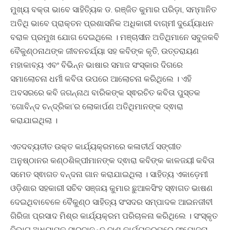
ମୁଖ୍ୟ ବକ୍ତା ଭାବେ ସାହିତ୍ୟିକ ଡ. ରଞ୍ଜିତ କୁମାର ପରିଡ଼ା, ସମ୍ମାନିତ
ଅତିଥି ଭାବେ ପ୍ରାକ୍ତନ ପ୍ରଶାସନିକ ଅଧିକାରୀ ବାଗ୍ମୀ ଦୁର୍ଯ୍ୟୋଧନ
ବରାଳ ପ୍ରମୁଖ ଯୋଗ ଦେଇଥିଲେ । ମଞ୍ଚାସୀନ ଅତିଥିମାନେ ସବୁଜକବି
ବୈକୁଣ୍ଠନାଥଙ୍କ ଜୀବନଚର୍ଯ୍ୟା ସହ କବିଙ୍କ କୃତି, ଉତ୍ତରାୟଣ
ମହାକାବ୍ୟ ଏବଂ ବିଭିନ୍ନ ଭାଷାର ସମାଜ ସଂସ୍କାର ଦିଗରେ
ସମାଲୋଚନା ଧର୍ମୀ କବିତା ଉପରେ ଆଲୋଚନା କରିଥିଲେ । ଏହି
ଅବସରରେ କବି ଜଗନ୍ନାଥ ବାରିକଙ୍କ ସ୍ଵରଚିତ କବିତା ପୁସ୍ତକ
‘ଗୋବିନ୍ଦ ଚନ୍ଦ୍ରିକା’ର ଲୋକାର୍ପଣ ଅତିଥିମାନଙ୍କ ଦ୍ଵାରା
କରାଯାଇଥିଲା ।
ଏତଦବ୍ୟତୀତ ଉକ୍ତ କାର୍ଯ୍ୟକ୍ରମରେ କଳାତୀର୍ଥ ସଙ୍ଗୀତ
ଅନୁଷ୍ଠାନର କଣ୍ଠଶିଳ୍ପୀମାନଙ୍କ ଦ୍ଵାରା କବିଙ୍କ କାଳଜୟୀ କବିତା
ସମେତ ସ୍ଵାଗତ ବନ୍ଦନା ଗାନ କରାଯାଇଥିଲା । ସାହିତ୍ୟ ଏକାଡ଼େମୀ
ଓଡ଼ିଶାର ସହକାରୀ ସଚିବ ସଞ୍ଜୟ କୁମାର ଛୁଆଳସିଂହ ସ୍ଵାଗତ ଭାଷଣ
ଦେଇଥିବାବେଳେ ବୈକୁଣ୍ଠ ସାହିତ୍ୟ ସଂସଦର ସମ୍ପାଦକ ଆଇନଜୀବୀ
ଗିରିଜା ପ୍ରସାଦ ମିଶ୍ର କାର୍ଯ୍ୟକ୍ରମ ପରିଚାଳନା କରିଥିଲେ । ସଂସ୍କୃତ
ବିଭାଗ ଅଧ୍ୟାପକ ସାରଦାନନ୍ଦ ଦାଶ କାର୍ଯ୍ୟକ୍ରମରେ ସଂଯୋଜନା