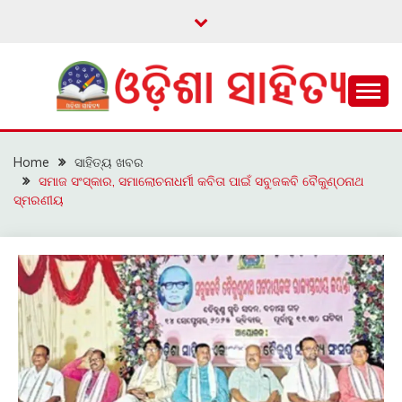
Skip
to
content
ଓଡ଼ିଆ ଇ-ସାହିତ୍ୟକୁ ଆଗକୁ ନେବାକୁ ଏକ ନୂଆ ପ୍ରଚେଷ୍ଠା
ଓଡ଼ିଶା ସାହିତ୍ୟ
Home
ସାହିତ୍ୟ ଖବର
ସମାଜ ସଂସ୍କାର, ସମାଲୋଚନାଧର୍ମୀ କବିତା ପାଇଁ ସବୁଜକବି ବୈକୁଣ୍ଠନାଥ
ସ୍ମରଣୀୟ