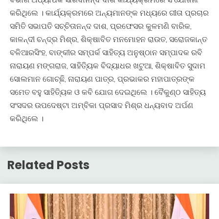
କରିଥିଲେ । କାର୍ଯ୍ୟକ୍ରମରେ ଅନ୍ୟମାନଙ୍କ ମଧ୍ୟରେ ଗୀତା ପ୍ରଚାର
ସମିତି ସଭାପତି ସଚ୍ଚିତାନନ୍ଦ ଦାଶ, ପ୍ରଫେସର କୁଳମଣି ବାରିକ,
କାଳନ୍ଦୀ ଚନ୍ଦ୍ର ମିଶ୍ର, ଶିକ୍ଷାବିତ ମନମୋହନ ରାଉତ, ସରୋଜକାନ୍ତ
ବଳିଆରସିଂହ, ବାଙ୍କୀର ସମ୍ପର୍କ ସାହିତ୍ୟ ଅନୁଷ୍ଠାନ ସମ୍ପାଦକ ରବି
ନାରାୟଣ ମଙ୍ଗରାଜ, ସାହିତ୍ୟିକ ବିଦ୍ୟାଧର ଖଟୁଆ, ଶିକ୍ଷାବିତ ସୁଦାମ
ସୋଲମାନ ଗୋଚ୍ଛି, ନାରାୟଣ ପାତ୍ର, ପ୍ରଭାକର ମହାପାତ୍ରଙ୍କ
ସମେତ ବହୁ ସାହିତ୍ୟିକ ଓ କବି ଯୋଗ ଦେଇଥିଲେ । ବୈକୁଣ୍ଠ ସାହିତ୍ୟ
ସଂସଦର ଉପଦେଷ୍ଟା ଅମ୍ବିକା ପ୍ରସାଦ ମିଶ୍ର ଧନ୍ୟବାଦ ଅର୍ପଣ
କରିଥିଲେ ।
Related Posts