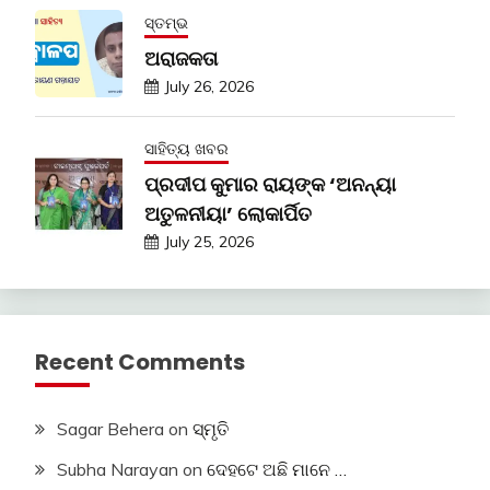
ସ୍ତମ୍ଭ
ଅରାଜକତା
July 26, 2026
ସାହିତ୍ୟ ଖବର
ପ୍ରଦୀପ କୁମାର ରାୟଙ୍କ ‘ଅନନ୍ୟା
ଅତୁଳନୀୟା’ ଲୋକାର୍ପିତ
July 25, 2026
Recent Comments
Sagar Behera
on
ସ୍ମୃତି
Subha Narayan
on
ଦେହଟେ ଅଛି ମାନେ …