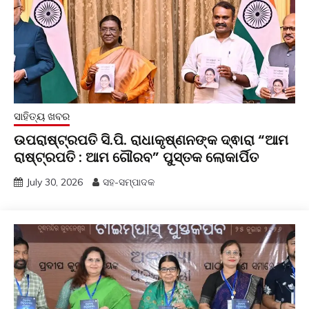
ସାହିତ୍ୟ ଖବର
ଉପରାଷ୍ଟ୍ରପତି ସି.ପି. ରାଧାକୃଷ୍ଣନଙ୍କ ଦ୍ଵାରା “ଆମ
ରାଷ୍ଟ୍ରପତି : ଆମ ଗୌରବ” ପୁସ୍ତକ ଲୋକାର୍ପିତ
July 30, 2026
ସହ-ସମ୍ପାଦକ