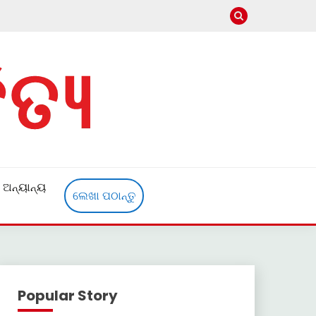
ଅନ୍ୟାନ୍ୟ
ଲେଖା ପଠାନ୍ତୁ
Popular Story