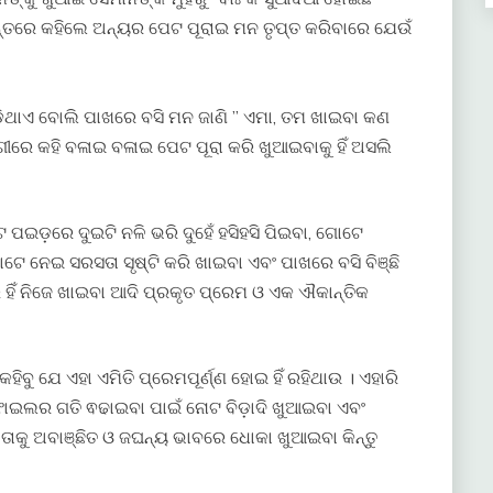
ନ୍ତରେ କହିଲେ ଅନ୍ୟର ପେଟ ପୂରାଇ ମନ ତୃପ୍ତ କରିବାରେ ଯେଉଁ
ଡ଼ିଥାଏ ବୋଲି ପାଖରେ ବସି ମନ ଜାଣି ” ଏମା, ତମ ଖାଇବା କଣ
୍ଗୀରେ କହି ବଳାଇ ବଳାଇ ପେଟ ପୂରା କରି ଖୁଆଇବାକୁ ହିଁ ଅସଲି
ପଇଡ଼ରେ ଦୁଇଟି ନଳି ଭରି ଦୁହେଁ ହସିହସି ପିଇବା, ଗୋଟେ
ୋଟେ ନେଇ ସରସତା ସୃଷ୍ଟି କରି ଖାଇବା ଏବଂ ପାଖରେ ବସି ବିଞ୍ଛି
ହିଁ ନିଜେ ଖାଇବା ଆଦି ପ୍ରକୃତ ପ୍ରେମ ଓ ଏକ ଐକାନ୍ତିକ
ହିବୁ ଯେ ଏହା ଏମିତି ପ୍ରେମପୂର୍ଣ୍ଣ ହୋଇ ହିଁ ରହିଥାଉ । ଏହାରି
 ଫାଇଲର ଗତି ଵଢାଇବା ପାଇଁ ନୋଟ ବିଡ଼ାଦି ଖୁଆଇବା ଏବଂ
ତାକୁ ଅବାଞ୍ଛିତ ଓ ଜଘନ୍ୟ ଭାବରେ ଧୋକା ଖୁଆଇବା କିନ୍ତୁ