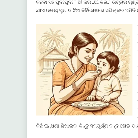
କହିବା ସହ ପୁନଃପୁନଃ ” ଆଁ କର ..ଆଁ କର..” ଉଚ୍ଚାରି ଗ
ଯାଏ ଉଭୟ ପୁଅ ଓ ଝିଅ ନିର୍ବିଶେଷରେ ସଭିଙ୍କର ଏମିତି
କିଛି ରାନ୍ଧଣା ଶିଖାଇବା କିନ୍ତୁ ସମ୍ପୂର୍ଣ୍ଣ ବନ୍ଦ ହୋଇ 