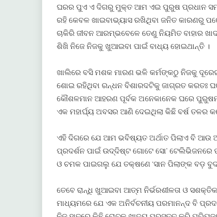
ଘରର ପୁଏ ଏ ଦିଗରୁ ମୁକ୍ତ ଆମ ଏଇ ପୁରୁଷ ପ୍ରଧାନ ସମା
ରହି କେବଳ ଖାଇବାଭ୍ୟାସ ରଖିଥିବା ଜନିତ କାରଣରୁ ପରେ
ଚାକିରି ଜୀବନ ଆରମ୍ଭବେଳେ ତେଣୁ ନିୟମିତ ବାହାର ଖା
ଶିଖି ନିଜେ ନିଜକୁ ଖୁଆଇବା ପାଇଁ ବାଧ୍ୟ ହୋଇଥାନ୍ତି ।
ଖାଲିରେ ବସି ମଶକ ମାରଣ ଭଳି କର୍ମଙ୍କଠୁ ନିଜକୁ ଦୂରେଇ
ଶୋଇ ରହିଥିବା ରନ୍ଧନ ବିଶାରଦଟିକୁ ଜାଗ୍ରତ କରତଃ ଘରର ମ
କୌଶଳମାନ ଆହରଣ ପୂର୍ବକ ଅନେକାନେକ ଘରେ ପୁରୁଷମା
ଏକ ମହାର୍ଘ୍ୟ ଅବସର ଆଣି ଦେଇଥିଲା କିଛି ବର୍ଷ ତଳର କର
ଏହି ଦିଗରେ ଯେ ଆମ ଭବିଷ୍ୟତ ଅର୍ଥାତ ପିଲାଏ ବି ଆଉ 
ପ୍ରଦର୍ଶନ ପାଇଁ ଉଦ୍ଦିଷ୍ଟ ଗୋଟେ ସୋ’ ଟେଲିଭିଜନରେ
ଓ ଚମକ ପାଇଗଲୁ ଯେ ତକ୍ଷଣେ ‘ସାନ ପିଲାଙ୍କ ବଡ଼ ବୁଦ
ତେବେ ରାନ୍ଧି ଖୁଆଇବା ଆତ୍ମ ନିର୍ଭରଶୀଳତା ଓ ସଶକ୍ତ
ମାଧ୍ୟମରେ ଯେ ଏକ ଅନିର୍ବଚନୀୟ ପରମାନନ୍ଦ ବି ପ୍ରଦାନ 
ନିଜ ହାତରେ କିଛି ରୋଚକ ଖାଦ୍ୟ ପ୍ରସ୍ତୁତ କରି ପ୍ରିୟଜନ