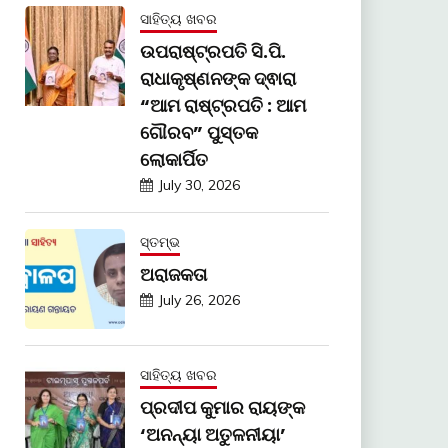
ସାହିତ୍ୟ ଖବର
ଉପରାଷ୍ଟ୍ରପତି ସି.ପି.
ରାଧାକୃଷ୍ଣନଙ୍କ ଦ୍ଵାରା
“ଆମ ରାଷ୍ଟ୍ରପତି : ଆମ
ଗୌରବ” ପୁସ୍ତକ
ଲୋକାର୍ପିତ
July 30, 2026
ସ୍ତମ୍ଭ
ଅରାଜକତା
July 26, 2026
ସାହିତ୍ୟ ଖବର
ପ୍ରଦୀପ କୁମାର ରାୟଙ୍କ
‘ଅନନ୍ୟା ଅତୁଳନୀୟା’