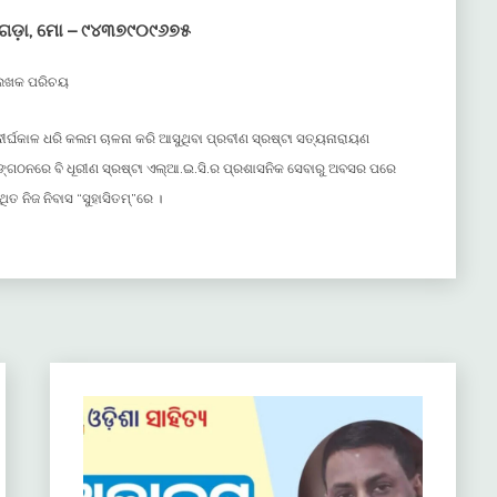
ୟଗଡ଼ା, ମୋ – ୯୪୩୭୯୦୯୬୭୫
େଖକ ପରିଚୟ
ୀର୍ଘକାଳ ଧରି କଲମ ଚାଳନା କରି ଆସୁଥିବା ପ୍ରବୀଣ ସ୍ରଷ୍ଟା ସତ୍ୟନାରାୟଣ
ସଙ୍ଗଠନରେ ବି ଧୂରୀଣ ସ୍ରଷ୍ଟା ଏଲ୍ଆ.ଇ.ସି.ର ପ୍ରଶାସନିକ ସେବାରୁ ଅବସର ପରେ
ିତ ନିଜ ନିବାସ “ସୁହାସିତମ୍”ରେ ।