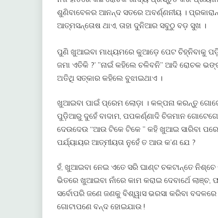
ଶୁଣିବାବେଳର ଆନନ୍ଦ ସତରେ ଅବର୍ଣ୍ଣନୀୟ । ପ୍ରକାରା
ଆତ୍ମସନ୍ତୋଷ ଥାଏ, ତାହା ଦୁନିଆର ସବୁଠୁ ବଡ଼ ସୁଖ ।
ପୁଣି ଖୁଆଇବା ମାଧ୍ୟମରେ କୁଆଡ଼େ ପେଟ ଚିହ୍ନିବାକୁ ପ
ଜମା ଏତିକି ?’ ​”ନାଇଁ କହିଲେ ଚଳିବନି” ଆଦି ରୋଚକ ଭଙ
ଅତିଥି ସତ୍କାର କହିଲେ ବୁଝାଇଥାଏ ।
ଖୁଆଇବା ପାଇଁ ପ୍ରେମ ଲୋଡ଼ା । କଳ୍ପନା କରନ୍ତୁ ଗୋଟେ 
ପୁଡ଼ିଆରୁ ଦୁହେଁ ବାଦାମ, ପପକର୍ଣ୍ଣାଦି ଚିଜମାନ ଗୋଟେଗ
ଦେଉଦେଉ “ଆଉ ଟିକେ ଟିକେ ” କହି ଖୁଆଇ ସାରିବା ପରେ 
ପର୍ଯ୍ୟାୟର ଆତ୍ମୀୟତା ନୁହେଁ ତ ଆଉ କ’ଣ ଯେ ?
​ହଁ, ଖୁଆଇବା ନେଇ ଏତେ ସରି ଘାଣ୍ଟ ଚକଟାନ୍ତେ ନିଶ୍ଚେ କ
ଭିତରେ ଖୁଆଇବା ନାଁରେ କାମ କରାଇ ଦେବାର୍ଥେ ଲାଞ୍ଚ,
ସର୍ବୋପରି ଜଣେ ଜଣକୁ ବିଶ୍ୱାସ ଭରସା କରିବା ବଦଳରେ 
ଗୋଟାପଣେ ବନ୍ଦ ହୋଇଯାଉ !