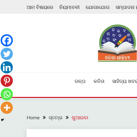
Skip
ଆମ ବିଷୟରେ
ନିୟମାବଳୀ
ଯୋଗାଯୋଗ
ସମ୍ପାଦନା
to
content
ଓଡ଼ିଆ ଇ-ସାହିତ୍ୟକୁ ଆଗକୁ ନେବାକୁ ଏକ ନୂଆ ପ୍ରଚେଷ୍ଠା
ଓଡ଼ିଶା ସାହିତ୍ୟ
ଗଳ୍ପ
କବିତା
ସାହିତ୍ୟ ଖବ
Home
ସ୍ତମ୍ଭ
ଖୁଆଇବା