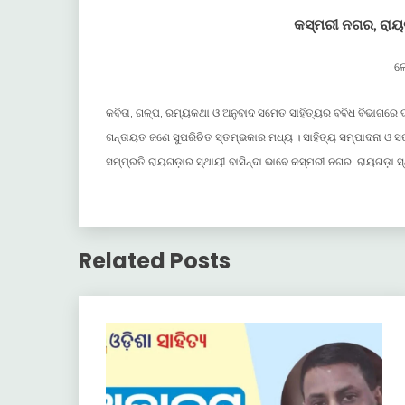
କସ୍ମରୀ ନଗର, ରା
ଲ
କବିତା, ଗଳ୍ପ, ରମ୍ୟକଥା ଓ ଅନୁବାଦ ସମେତ ସାହିତ୍ୟର ବବିଧ ବିଭାଗରେ ଦ
ଗନ୍ତାୟତ ଜଣେ ସୁପରିଚିତ ସ୍ତମ୍ଭକାର ମଧ୍ୟ । ସାହିତ୍ୟ ସମ୍ପାଦନା ଓ 
ସମ୍ପ୍ରତି ରାୟଗଡ଼ାର ସ୍ଥାୟୀ ବାସିନ୍ଦା ଭାବେ କସ୍ମରୀ ନଗର, ରାୟଗଡ଼ା ସ୍ଥ
Related Posts