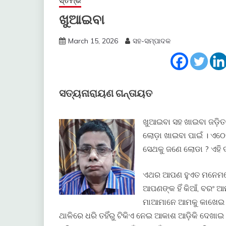
ସ୍ତମ୍ଭ
ଖୁଆଇବା
March 15, 2026
ସହ-ସମ୍ପାଦକ
ସତ୍ୟନାରାୟଣ ଗନ୍ତାୟତ
ଖୁଆଇବା ସହ ଖାଇବା ଜଡ଼ିତ ।
ଲୋଡ଼ା ଖାଇବା ପାଇଁ । ଏଠେ
ସେଥକୁ ଜଣେ ଲୋଡା ? ଏହି 
ଏଥର ଆପଣ ହୁଏତ ମନେମନେ ଚ
ଆପଣଙ୍କ ହିଁ କିଆଁ, ବରଂ 
ମାଆମାନେ ଆମକୁ କାଖେଇ ଖା
ଥାଳିରେ ଧରି ତହିଁରୁ ଟିକିଏ ନେଇ ଆକାଶ ଆଡ଼ିକି ଦେଖାଇ