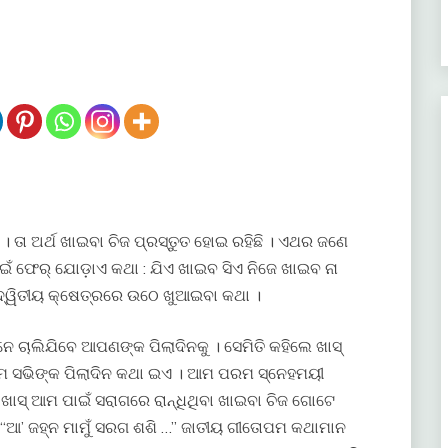
 ତା ଅର୍ଥ ଖାଇବା ଚିଜ ପ୍ରସ୍ତୁତ ହୋଇ ରହିଛି । ଏଥର ଜଣେ
ଇଁ ଫେର୍ ଯୋଡ଼ାଏ କଥା : ଯିଏ ଖାଇବ ସିଏ ନିଜେ ଖାଇବ ନା
ଦ୍ୱିତୀୟ କ୍ଷେତ୍ରରେ ଉଠେ ଖୁଆଇବା କଥା ।
ାଲିଯିବେ ଆପଣଙ୍କ ପିଲାଦିନକୁ । ସେମିତି କହିଲେ ଖାସ୍
ଆମ ସଭିଙ୍କ ପିଲାଦିନ କଥା ଇଏ । ଆମ ପରମ ସ୍ନେହମୟୀ
ସ୍ ଆମ ପାଇଁ ସରାଗରେ ରାନ୍ଧିଥିବା ଖାଇବା ଚିଜ ଗୋଟେ
 “ଆ’ ଜହ୍ନ ମାମୁଁ ସରଗ ଶଶି …” ଜାତୀୟ ଗୀତୋପମ କଥାମାନ