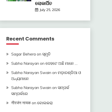
ଲୋକାର୍ପିତ
July 25, 2026
Recent Comments
Sagar Behera
on
ସ୍ମୃତି
Subha Narayan
on
ଦେହଟେ ଅଛି ମାନେ …
Subha Narayan Swain
on
ମଡ଼ାଚଣ୍ଡିଆ ଓ
ଅନ୍ୟମାନେ
Subha Narayan Swain
on
ସମ୍ପର୍କ
ସମ୍ପର୍କରେ
नीरजंन नायक
on
ବୋଲକରା