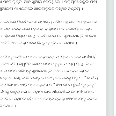
ୁଣ୍ଡା ପରେ ଗୁଣ୍ଡା ମାନ ଖୁଆଇ ଦେଉଥିଲେ । ପ୍ରାୟତଃ ସ୍କୁଲ ଯିବା
 ଖୁଆଇବା ମାଧ୍ୟମରେ ଖାଇବାନୁଭବ ରହିଥିବ ନିଶ୍ଚୟ ।
ପରେପରେ ନିଜେନିଜେ ଖାଇବାଭ୍ୟାସ ସିନା ହୋଇଯାଏ, ହେଲେ ସେ
ଖାଇବା ଦରବ ଘରେ ହେଉ ବା ବାହାରର ଭୋଜନାଳୟରେ ହେଉ
କେହିଜଣେ ନିଶ୍ଚେ ରାନ୍ଧି ପରଷି ଦେଇ ଯେ ଖୁଆଇଥାନ୍ତି, ଏ କଥା
ଆଡ଼ିକି ଆମ କାହା ନଜର କିନ୍ତୁ କ୍ୱଚିତ ଯାଇଥାଏ ।
ଏ ଦିଗରୁ ଦେଖିଲେ ଘରର ରନ୍ଧାବଢା ସଚରାଚର ଘରର ନାରୀଏ ହିଁ
କରିଥାନ୍ତି । କ୍ୱଚିତ କେବେ ଘରର ପୁରୁଷ ସଦସ୍ୟ ରାନ୍ଧି ନିଜେ
ଖାଇ ଘରର ସଭିଙ୍କୁ ଖୁଆଇଥାନ୍ତି । ଝିଅମାନେ ବଡ଼ ହେଲେ ”
ଶଣ୍ଠଣା ଶିଖ୍, କାଲି ସକାଳୁ ତ ଫେର୍ ପରଘରକୁ ଯିବୁ ନା !” ଜାତୀୟ
ବଚନିକାମାନ ଝାଡ଼ି ପ୍ରକାରାନ୍ତରେ ” ଝିଅ ଜନମ ଚୁଲୀ ମୁଣ୍ଡକୁ ”
ନୀତିକୁ ଜାବୁଡ଼ି ଧରା ଯାଉଥିବା କାଳ ଧୀରେଧୀରେ ଇଦାନୀଂ ଯେତେ
ବଦଳି ଯାଉଥିଲେ ହେଁ ମାଆମାନଙ୍କ ଦ୍ଵାରା ଝିଅମାନଙ୍କୁ କିଛି ନା
ଯାଇ ନଥାଏ ।