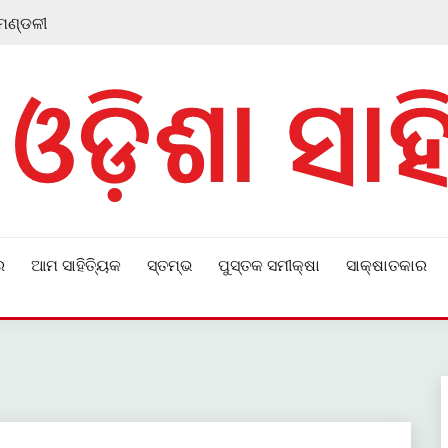
 ମଣ୍ଡଳୀ
ର
ଆମ ସାହିତ୍ୟିକ
ସ୍ତମ୍ଭ
ପୁସ୍ତକ ସମୀକ୍ଷା
ସାକ୍ଷାତକାର