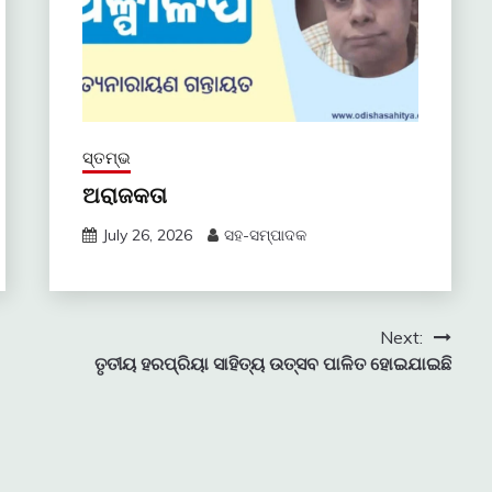
ସ୍ତମ୍ଭ
ଅରାଜକତା
July 26, 2026
ସହ-ସମ୍ପାଦକ
Next:
ତୃତୀୟ ହରପ୍ରିୟା ସାହିତ୍ୟ ଉତ୍ସବ ପାଳିତ ହୋଇଯାଇଛି