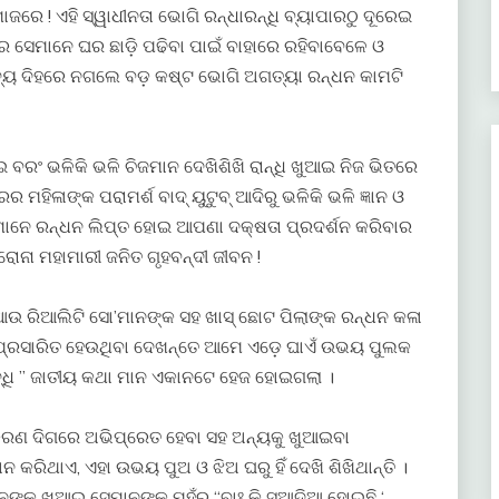
ଜରେ ! ଏହି ସ୍ୱାଧୀନତା ଭୋଗି ରନ୍ଧାରନ୍ଧି ବ୍ୟାପାରଠୁ ଦୂରେଇ
 ସେମାନେ ଘର ଛାଡ଼ି ପଢିବା ପାଇଁ ବାହାରେ ରହିବାବେଳେ ଓ
ଦ୍ୟ ଦିହରେ ନଗଲେ ବଡ଼ କଷ୍ଟ ଭୋଗି ଅଗତ୍ୟା ରନ୍ଧନ କାମଟି
 ବରଂ ଭଳିକି ଭଳି ଚିଜମାନ ଦେଖିଶିଖି ରାନ୍ଧି ଖୁଆଇ ନିଜ ଭିତରେ
ହିଳାଙ୍କ ପରାମର୍ଶ ବାଦ୍ ୟୁଟୁବ୍ ଆଦିରୁ ଭଳିକି ଭଳି ଜ୍ଞାନ ଓ
ନେ ରନ୍ଧନ ଲିପ୍ତ ହୋଇ ଆପଣା ଦକ୍ଷତା ପ୍ରଦର୍ଶନ କରିବାର
ୋନା ମହାମାରୀ ଜନିତ ଗୃହବନ୍ଦୀ ଜୀବନ !
ଆଉ ରିଆଲିଟି ସୋ’ମାନଙ୍କ ସହ ଖାସ୍ ଛୋଟ ପିଲାଙ୍କ ରନ୍ଧନ କଳା
 ପ୍ରସାରିତ ହେଉଥିବା ଦେଖନ୍ତେ ଆମେ ଏଡ଼େ ଘାଏଁ ଉଭୟ ପୁଲକ
୍ଧି ” ଜାତୀୟ କଥା ମାନ ଏକାନଟେ ହେଜ ହୋଇଗଲା ।
ିକରଣ ଦିଗରେ ଅଭିପ୍ରେତ ହେବା ସହ ଅନ୍ୟକୁ ଖୁଆଇବା
କରିଥାଏ, ଏହା ଉଭୟ ପୁଅ ଓ ଝିଅ ଘରୁ ହିଁ ଦେଖି ଶିଖିଥାନ୍ତି ।
ଙ୍କୁ ଖୁଆଇ ସେମାନଙ୍କ ମୁହଁରୁ “ବାଃ କି ସୁଆଦିଆ ହୋଇଛି ‘