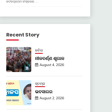
କଟକପ୍ରଥମ ସଂସ୍କରଣ: …
Recent Story
କବିତା
ନୀଳବର୍ଣ୍ଣ ଶୃଗାଳ
August 4, 2026
ସ୍ତମ୍ଭ
ଭବସାଗର
August 2, 2026