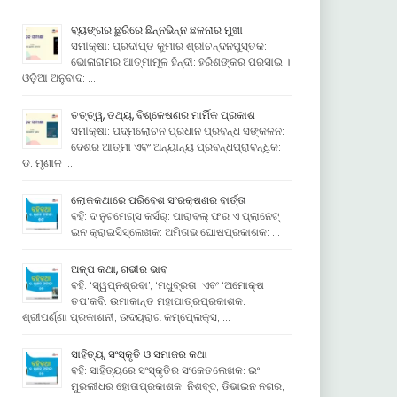
ବ୍ୟଙ୍ଗର ଛୁରିରେ ଛିନ୍ନଭିନ୍ନ ଛଳନାର ମୁଖା
ସମୀକ୍ଷା: ପ୍ରଦୀପ୍ତ କୁମାର ଶ୍ରୀଚନ୍ଦନପୁସ୍ତକ:
ଭୋଳାରାମର ଆତ୍ମାମୂଳ ହିନ୍ଦୀ: ହରିଶଙ୍କର ପରସାଇ ।
ଓଡ଼ିଆ ଅନୁବାଦ: …
ତତ୍ତ୍ୱ, ତଥ୍ୟ, ବିଶ୍ଳେଷଣର ମାର୍ମିକ ପ୍ରକାଶ
ସମୀକ୍ଷା: ପଦ୍ମଲୋଚନ ପ୍ରଧାନ ପ୍ରବନ୍ଧ ସଙ୍କଳନ:
ଦେଶର ଆତ୍ମା ଏବଂ ଅନ୍ୟାନ୍ୟ ପ୍ରବନ୍ଧପ୍ରାବନ୍ଧିକ:
ଡ. ମୃଣାଳ …
ଲୋକକଥାରେ ପରିବେଶ ସଂରକ୍ଷଣର ବାର୍ତ୍ତା
ବହି: ଦ ନୁଟମେଗ୍ସ କର୍ସର୍: ପାରାବଲ୍ ଫର ଏ ପ୍ଲାନେଟ୍
ଇନ କ୍ରାଇସିସ୍ଲେଖକ: ଅମିତାଭ ଘୋଷପ୍ରକାଶକ: …
ଅଳ୍ପ କଥା, ଗଭୀର ଭାବ
ବହି: ‘ସ୍ୱପ୍ନଶ୍ରବା’, ‘ମଧୁବ୍ରତା’ ଏବଂ ‘ଅମୋକ୍ଷ
ତପ’କବି: ଉମାକାନ୍ତ ମହାପାତ୍ରପ୍ରକାଶକ:
ଶ୍ରୀପର୍ଣ୍ଣା ପ୍ରକାଶନୀ, ଉଦୟରାଗ କମ୍ପେ୍ଲକ୍ସ, …
ସାହିତ୍ୟ, ସଂସ୍କୃତି ଓ ସମାଜର କଥା
ବହି: ସାହିତ୍ୟରେ ସଂସ୍କୃତିର ସଂକେତଲେଖକ: ଇଂ
ମୁରଲୀଧର ହୋତାପ୍ରକାଶକ: ନିଶବ୍ଦ, ଡିଭାଇନ ନଗର,