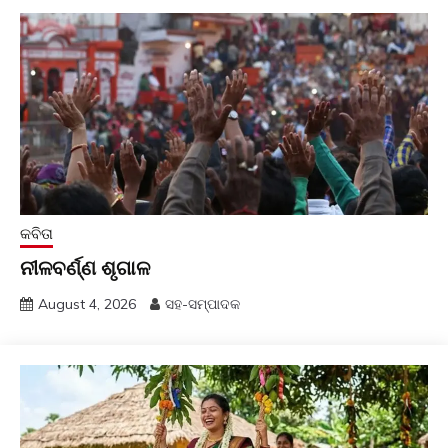
କବିତା
ନୀଳବର୍ଣ୍ଣ ଶୃଗାଳ
August 4, 2026
ସହ-ସମ୍ପାଦକ