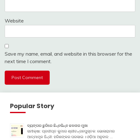
Website
Save my name, email, and website in this browser for the
next time I comment.
Popular Story
ବ୍ୟଙ୍ଗର ଛୁରିରେ ଛିନ୍ନଭିନ୍ନ ଛଳନାର ମୁଖା
ସମୀକ୍ଷା: ପ୍ରଦୀପ୍ତ କୁମାର ଶ୍ରୀଚନ୍ଦନପୁସ୍ତକ: ଭୋଳାରାମର
ଆତ୍ମାମୂଳ ହିନ୍ଦୀ: ହରିଶଙ୍କର ପରସାଇ । ଓଡ଼ିଆ ଅନୁବାଦ: …