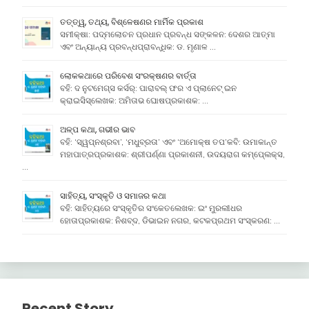
ତତ୍ତ୍ୱ, ତଥ୍ୟ, ବିଶ୍ଳେଷଣର ମାର୍ମିକ ପ୍ରକାଶ
ସମୀକ୍ଷା: ପଦ୍ମଲୋଚନ ପ୍ରଧାନ ପ୍ରବନ୍ଧ ସଙ୍କଳନ: ଦେଶର ଆତ୍ମା
ଏବଂ ଅନ୍ୟାନ୍ୟ ପ୍ରବନ୍ଧପ୍ରାବନ୍ଧିକ: ଡ. ମୃଣାଳ …
ଲୋକକଥାରେ ପରିବେଶ ସଂରକ୍ଷଣର ବାର୍ତ୍ତା
ବହି: ଦ ନୁଟମେଗ୍ସ କର୍ସର୍: ପାରାବଲ୍ ଫର ଏ ପ୍ଲାନେଟ୍ ଇନ
କ୍ରାଇସିସ୍ଲେଖକ: ଅମିତାଭ ଘୋଷପ୍ରକାଶକ: …
ଅଳ୍ପ କଥା, ଗଭୀର ଭାବ
ବହି: ‘ସ୍ୱପ୍ନଶ୍ରବା’, ‘ମଧୁବ୍ରତା’ ଏବଂ ‘ଅମୋକ୍ଷ ତପ’କବି: ଉମାକାନ୍ତ
ମହାପାତ୍ରପ୍ରକାଶକ: ଶ୍ରୀପର୍ଣ୍ଣା ପ୍ରକାଶନୀ, ଉଦୟରାଗ କମ୍ପେ୍ଲକ୍ସ,
…
ସାହିତ୍ୟ, ସଂସ୍କୃତି ଓ ସମାଜର କଥା
ବହି: ସାହିତ୍ୟରେ ସଂସ୍କୃତିର ସଂକେତଲେଖକ: ଇଂ ମୁରଲୀଧର
ହୋତାପ୍ରକାଶକ: ନିଶବ୍ଦ, ଡିଭାଇନ ନଗର, କଟକପ୍ରଥମ ସଂସ୍କରଣ: …
Recent Story