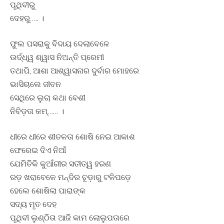
ପୃଥିବୀରୁ
ଦେହରୁ….. ।
ଫୁଲ ପସରାକୁ ବିଦାୟ ଦେଲାବେଳେ
ଉର୍ଦ୍ଧ୍ୱ ଶ୍ୱାସ ନିଅନ୍ତି ପ୍ରେମୀ
ତଥାପି, ଆଶା ଆଶ୍ୱାସନାର ଦୁର୍ବାର ମୋହରେ
ଭାସିଚାଲେ ଜୀବନ
ସେଥିରେ ଲୁଚା କଥା ବେଶୀ
ନିବିଡ଼ତା କମ୍‌…… ।
ଧୀରେ ଧୀରେ ଶୀତଳତା ଶୋଷି ନେଇ ଆକାଶ
ଫେରେଇ ଦିଏ ନିଆଁ
ଯେମିତିକି କୁଆଁରୀର ସତୀତ୍ୱ ହରଣ
ରଡ଼ ଖରାବେଳେ ମନ୍ଦିର ଚୂଡ଼ାରୁ ଟଳିପଡ଼େ
ହେଲେ ଶୋଷିଲା ପାରାଙ୍କ
ସଦ୍ୟ ମୃତ ଦେହ
ପୃଥିବୀ ଲୁଣ୍ଠିତା ଆଜି କାମ ଲୋଲୁପତାରେ