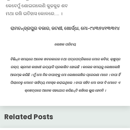
କେବେଠୁଁ ଶୋଇଗଲେଣି କୁଢକୁଢ ଶବ
ମଥା ରଖି ଇତିହାସ କୋଳରେ….. ।
ରାମଚନ୍ଦ୍ରପୁର ବଜାର, ଜଟଣୀ, ଖୋର୍ଦ୍ଧା, ମୋ-୯୪୩୭୪୧୩୩୧୪
ଲେଖକ ପରିଚୟ
ବିଭିନ୍ନ ସମୟରେ ଅନେକ ଖବରକାଗଜ ତଥା ପତ୍ରପତ୍ରିକାରେ ମୋର କବିତା, କ୍ଷୁଦ୍ର
ଗଳ୍ପ, ଭ୍ରମଣ କାହାଣୀ ଇତ୍ୟାଦି ପ୍ରକାଶିତ ହୋଇଛି । କଲେଜ ସମୟରୁ ଲେଖାଲେଖି
ଆରମ୍ଭ କରିଛି । ମୁଁ ମୋ ନିଜ ବାପାଙ୍କୁ ମୋ ଲେଖାଲେଖିର ପ୍ରେରଣା ମାନେ । ବାପା ହିଁ
ପିଲାବେଳୁ ମୋତେ ସାହିତ୍ୟ ମନସ୍କ କରାଇଥିଲେ । ବାପା ସହିତ ମୋ ଦାଦା ବି ମୋତେ ଏ
କ୍ଷେତ୍ରରେ ଅନେକ ସହଯୋଗ କରିଛନ୍ତି କହିଲେ ଭୁଲ ହେବନି ।
Related Posts