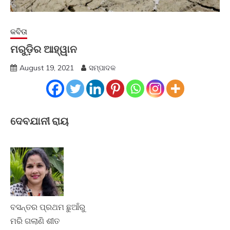
କବିତା
ମରୁଡ଼ିର ଆହ୍ୱାନ
August 19, 2021
ସମ୍ପାଦକ
ଦେବଯାନୀ ରାୟ
ବସନ୍ତର ପ୍ରଥମ ଛୁଆଁରୁ
ମରି ଗଲାଣି ଶୀତ