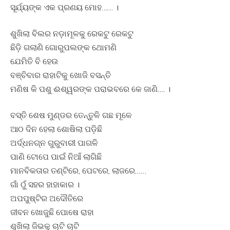
ସୂର୍ଯ୍ୟଙ୍କ ଏକ ପ୍ରଣୟ ମୋହ…… ।
ଶୁଖିଲା ବିଲର ନଡ଼ାମୂଳକୁ ରେକଟୁ ରେକଟୁ
ଛିଡ଼ି ଗଲାଣି ଗୋରୁପଲଙ୍କ ଥୋମଣି
ଯେମିତି ବି ହେଉ
ବଞ୍ଚିବାର ରାହାଟିକୁ ଖୋଜି ବସନ୍ତି
ମଣିଷ କି ପଶୁ ଈଶ୍ୱରଙ୍କ ପରାଭବରେ କେ ଜାଣି…. ।
ବସ୍ତି ଶେଷ ମୁଣ୍ଡର ତେନ୍ତୁଳି ଗଛ ମୂଳେ
ଆଠ ଦିନ ହେଲା ଶୋଷିଲା ପଡ଼ିଛି
ଅର୍ଦ୍ଧନଗ୍ନ ଗୁରୁବାରୀ ପାଗଳି
ପାଣି ଟୋପେ ପାଇଁ ନିଆଁ ଲାଗିଛି
ମାନବିକତାର ତଣ୍ଟିରେ, ପେଟରେ, ଲାଜରେ……
ଗାଁ ଠୁଁ ସହର ହାହାକାର ।
ଅପପୁଷ୍ଟିର ଅଦୌତିରେ
ଜୀବନ ଖୋଜୁଛି ପୋଷେ ରାହା
ଶୁଖିଲା ଜିଭକୁ ଚାଟି ଚାଟି