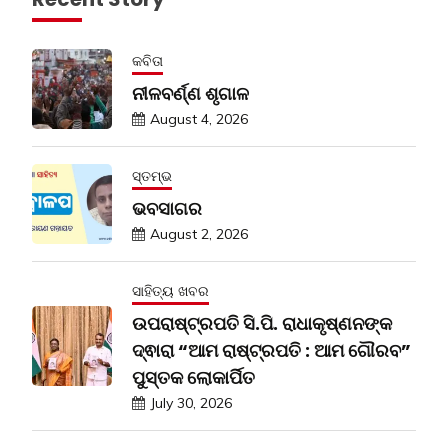
କବିତା
ନୀଳବର୍ଣ୍ଣ ଶୃଗାଳ
August 4, 2026
ସ୍ତମ୍ଭ
ଭବସାଗର
August 2, 2026
ସାହିତ୍ୟ ଖବର
ଉପରାଷ୍ଟ୍ରପତି ସି.ପି. ରାଧାକୃଷ୍ଣନଙ୍କ
ଦ୍ଵାରା “ଆମ ରାଷ୍ଟ୍ରପତି : ଆମ ଗୌରବ”
ପୁସ୍ତକ ଲୋକାର୍ପିତ
July 30, 2026