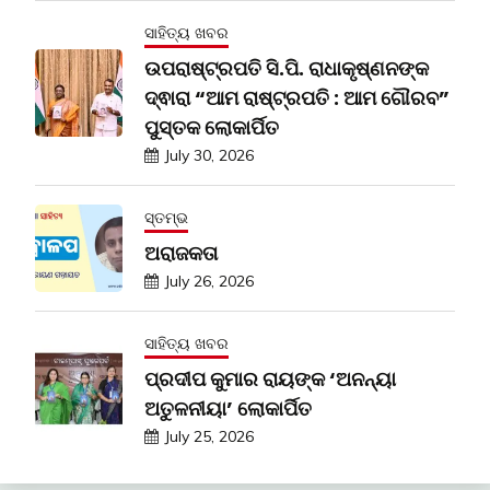
ସାହିତ୍ୟ ଖବର
ଉପରାଷ୍ଟ୍ରପତି ସି.ପି. ରାଧାକୃଷ୍ଣନଙ୍କ
ଦ୍ଵାରା “ଆମ ରାଷ୍ଟ୍ରପତି : ଆମ ଗୌରବ”
ପୁସ୍ତକ ଲୋକାର୍ପିତ
July 30, 2026
ସ୍ତମ୍ଭ
ଅରାଜକତା
July 26, 2026
ସାହିତ୍ୟ ଖବର
ପ୍ରଦୀପ କୁମାର ରାୟଙ୍କ ‘ଅନନ୍ୟା
ଅତୁଳନୀୟା’ ଲୋକାର୍ପିତ
July 25, 2026