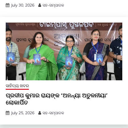
July 30, 2026
ସହ-ସମ୍ପାଦକ
ସାହିତ୍ୟ ଖବର
ପ୍ରଦୀପ କୁମାର ରାୟଙ୍କ ‘ଅନନ୍ୟା ଅତୁଳନୀୟା’
ଲୋକାର୍ପିତ
July 25, 2026
ସହ-ସମ୍ପାଦକ