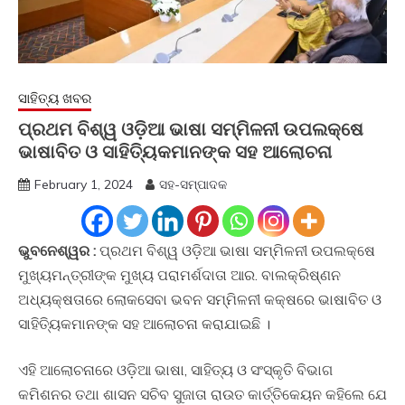
ସାହିତ୍ୟ ଖବର
ପ୍ରଥମ ବିଶ୍ୱ ଓଡ଼ିଆ ଭାଷା ସମ୍ମିଳନୀ ଉପଲକ୍ଷେ
ଭାଷାବିତ ଓ ସାହିତ୍ୟିକମାନଙ୍କ ସହ ଆଲୋଚନା
February 1, 2024
ସହ-ସମ୍ପାଦକ
ଭୁବନେଶ୍ୱର :
ପ୍ରଥମ ବିଶ୍ୱ ଓଡ଼ିଆ ଭାଷା ସମ୍ମିଳନୀ ଉପଲକ୍ଷେ
ମୁଖ୍ୟମନ୍ତ୍ରୀଙ୍କ ମୁଖ୍ୟ ପରାମର୍ଶଦାତା ଆର. ବାଲକ୍ରିଷ୍ଣନ
ଅଧ୍ୟକ୍ଷତାରେ ଲୋକସେବା ଭବନ ସମ୍ମିଳନୀ କକ୍ଷରେ ଭାଷାବିତ ଓ
ସାହିତ୍ୟିକମାନଙ୍କ ସହ ଆଲୋଚନା କରାଯାଇଛି ।
ଏହି ଆଲୋଚନାରେ ଓଡ଼ିଆ ଭାଷା, ସାହିତ୍ୟ ଓ ସଂସ୍କୃତି ବିଭାଗ
କମିଶନର ତଥା ଶାସନ ସଚିବ ସୁଜାତା ରାଉତ କାର୍ତ୍ତିକେୟନ କହିଲେ ଯେ