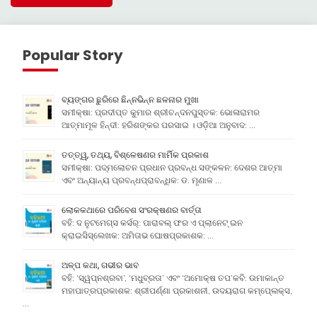
Popular Story
ବ୍ୟଙ୍ଗର ଛୁରିରେ ଛିନ୍ନଭିନ୍ନ ଛଳନାର ମୁଖା
ସମୀକ୍ଷା: ପ୍ରଦୀପ୍ତ କୁମାର ଶ୍ରୀଚନ୍ଦନପୁସ୍ତକ: ଭୋଳାରାମର
ଆତ୍ମାମୂଳ ହିନ୍ଦୀ: ହରିଶଙ୍କର ପରସାଇ । ଓଡ଼ିଆ ଅନୁବାଦ: …
ତତ୍ତ୍ୱ, ତଥ୍ୟ, ବିଶ୍ଳେଷଣର ମାର୍ମିକ ପ୍ରକାଶ
ସମୀକ୍ଷା: ପଦ୍ମଲୋଚନ ପ୍ରଧାନ ପ୍ରବନ୍ଧ ସଙ୍କଳନ: ଦେଶର ଆତ୍ମା
ଏବଂ ଅନ୍ୟାନ୍ୟ ପ୍ରବନ୍ଧପ୍ରାବନ୍ଧିକ: ଡ. ମୃଣାଳ …
ଲୋକକଥାରେ ପରିବେଶ ସଂରକ୍ଷଣର ବାର୍ତ୍ତା
ବହି: ଦ ନୁଟମେଗ୍ସ କର୍ସର୍: ପାରାବଲ୍ ଫର ଏ ପ୍ଲାନେଟ୍ ଇନ
କ୍ରାଇସିସ୍ଲେଖକ: ଅମିତାଭ ଘୋଷପ୍ରକାଶକ: …
ଅଳ୍ପ କଥା, ଗଭୀର ଭାବ
ବହି: ‘ସ୍ୱପ୍ନଶ୍ରବା’, ‘ମଧୁବ୍ରତା’ ଏବଂ ‘ଅମୋକ୍ଷ ତପ’କବି: ଉମାକାନ୍ତ
ମହାପାତ୍ରପ୍ରକାଶକ: ଶ୍ରୀପର୍ଣ୍ଣା ପ୍ରକାଶନୀ, ଉଦୟରାଗ କମ୍ପେ୍ଲକ୍ସ,
…