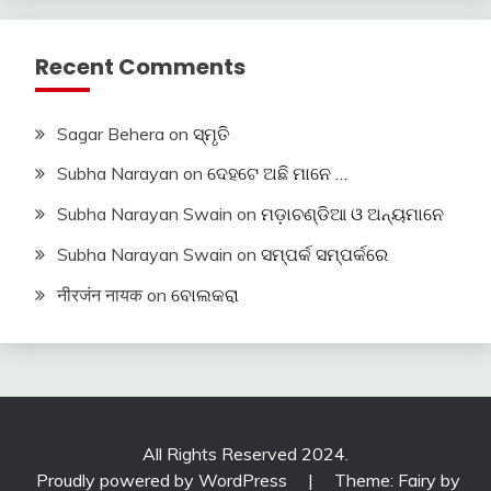
Recent Comments
Sagar Behera
on
ସ୍ମୃତି
Subha Narayan
on
ଦେହଟେ ଅଛି ମାନେ …
Subha Narayan Swain
on
ମଡ଼ାଚଣ୍ଡିଆ ଓ ଅନ୍ୟମାନେ
Subha Narayan Swain
on
ସମ୍ପର୍କ ସମ୍ପର୍କରେ
नीरजंन नायक
on
ବୋଲକରା
All Rights Reserved 2024.
Proudly powered by WordPress
|
Theme: Fairy by