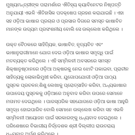
ମୁଖ୍ୟମନ୍ତ୍ରୀଙ୍କ ପରାମର୍ଶରେ ଐତିହ୍ୟ କ୍ୟାବିନେଟର ନିଷ୍ପତ୍ତି
ଅନୁଯାୟୀ ଏଭଳି ଐତିହାସିକ ପଦକ୍ଷେପ ଗ୍ରହଣ କରାଯାଇଛି । ଏହା
ସହ ଓଡ଼ିଆ ଭାଷାର ପ୍ରଚାର ଓ ପ୍ରସାର ଦିଗରେ ସମସ୍ତ ଭାଷାବିତ
ମାନଙ୍କ ଉଦ୍ୟମ ପ୍ରସଂଶନୀୟ ବୋଲି ସେ ଉଲ୍ଲେଖ କରିଥିଲେ ।
ଉକ୍ତ ବୈଠକରେ ସାହିତ୍ୟିକ, ଭାଷାବିତ, ନୃତ୍ୟବିତ ଏବଂ
ଭାଷାନୁରାଗୀମାନେ ଯୋଗ ଦେଇ ଓଡ଼ିଆ ଭାଷାର ସମୃଦ୍ଧି ପାଇଁ
ମତବ୍ୟକ୍ତ କରିଥିଲେ । ଏହି ସମ୍ମିଳନୀ ଅବସରରେ ସମସ୍ତ
ଶିକ୍ଷାନୁଷ୍ଠାନରେ ଓଡ଼ିଆ ଅକ୍ଷରକୁ ନେଇ ଝୋଟି ପକାଇବା, ପ୍ରାଚୀନ
ସାହିତ୍ୟକୁ ଲୋକାଭିମୁଖୀ କରିବା, ଯୁଗୋପଯୋଗୀ ଓଡ଼ିଆ ପାଠ୍ୟ
ପୁସ୍ତକ ପ୍ରଚଳନ,ଶିଶୁ ଲେଖାକୁ ପ୍ରୋତ୍ସାହିତ କରିବା, ଅନ୍ୟଭାଷାର
ଉପାଦେୟ ପୁସ୍ତକକୁ ଓଡ଼ିଆରେ ଅନୁବାଦ କରିବା ଉପରେ ସେମାନେ
ମତାମତ ଦେଇଥିଲେ । ପାରସ୍ପରିକ ସହଯୋଗରେ ଓଡ଼ିଆ ଭାଷା ଆହୁରି
ସମୃଦ୍ଧ ହୋଇପାରିବ ବୋଲି ସେମାନେ ଉଲ୍ଲେଖ କରିବା ସହ ଏଭଳି
ସମ୍ମିଳନୀ ଆୟୋଜନ ପାଇଁ ସରକାରଙ୍କୁ ଧନ୍ୟବାଦ ଦେଇଥିଲେ ।
ପରିଶେଷରେ ବିଭାଗୀୟ ନିର୍ଦ୍ଦେଶକ ଶ୍ରୀ ଦିଲ୍ଲୀପ ରାଉତରାୟ
ଧନ୍ୟବାଦ ଅର୍ପଣ କରିଥିଲେ ।