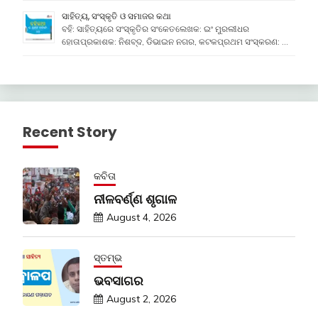
ସାହିତ୍ୟ, ସଂସ୍କୃତି ଓ ସମାଜର କଥା
ବହି: ସାହିତ୍ୟରେ ସଂସ୍କୃତିର ସଂକେତଲେଖକ: ଇଂ ମୁରଲୀଧର
ହୋତାପ୍ରକାଶକ: ନିଶବ୍ଦ, ଡିଭାଇନ ନଗର, କଟକପ୍ରଥମ ସଂସ୍କରଣ: …
Recent Story
କବିତା
ନୀଳବର୍ଣ୍ଣ ଶୃଗାଳ
August 4, 2026
ସ୍ତମ୍ଭ
ଭବସାଗର
August 2, 2026