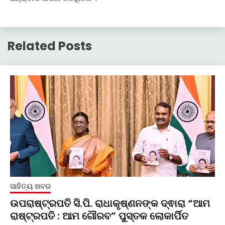
Related Posts
ସାହିତ୍ୟ ଖବର
ଉପରାଷ୍ଟ୍ରପତି ସି.ପି. ରାଧାକୃଷ୍ଣନଙ୍କ ଦ୍ଵାରା “ଆମ
ରାଷ୍ଟ୍ରପତି : ଆମ ଗୌରବ” ପୁସ୍ତକ ଲୋକାର୍ପିତ