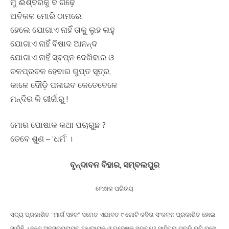
ମୁଁ ଈଶ୍ବରକୁ ବି ଗଢ଼େ
ଅବିକଳ ମୋରି ଠାମରେ,
ହେଲେ ଯୋଗାଏ ନାହିଁ ତାକୁ ଲୁହ ଲହୁ
ଯୋଗାଏ ନାହିଁ ବିଷାଦ ଆନନ୍ଦ
ଯୋଗାଏ ନାହିଁ ସ୍ବପ୍ନ ଦେଖିବାର ଓ
ଚଳପ୍ରଚଳ ହେବାର ଗୁପ୍ତ ସୂତ୍ର,
କାଳେ ଦୌଡ଼ି ପଳାଇବ କେତେବେଳେ
ମନ୍ଦିର କି ଗୀର୍ଜାରୁ !
ମୋର ପୋଷାକ କଥା ପଚାରୁଛ ?
ତେବେ ଶୁଣ – ‘ଧର୍ମ’ ।
ବୃନ୍ଦାବନ ବିହାର, ସମ୍ବଲପୁର
ଲେଖକ ପରିଚୟ
ସଦ୍ୟ ପ୍ରକାଶିତ “ମାର୍ଗ ସହଜ” ସମେତ ଏଯାବତ ୯ ଗୋଟି କବିତା ସଂକଳନ ପ୍ରକାଶିତ ହୋଇ
ସାରିଛି । ଜଣେ ଅବସରପ୍ରାପ୍ତ ଅଧ୍ୟାପକ ଓ ଗବେଷକ ସତ୍ତ୍ୱେ ସାହିତ୍ୟ ପ୍ରତି ରୁଚି ରଖେ