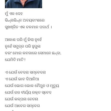
ମୁଁ ଏକ ଦେହ
ଭିନ୍ନାଭିନ୍ନ ଅବୟବାଂଶରେ
ସୁଖଞ୍ଜିତ ଏକ ଚଳମାନ ପଦାର୍ଥ ।
ଆକାଶ ପରି ମୁଁ ଢିଲା ନୁହେଁ
ନୁହେଁ ସମୁଦ୍ର ପରି ହୁଗୁଳା
ବରଂ ମୋର କବଜାରେ ସେମାନେ ଛନ୍ଦା,
ଯେମିତି ମାଟି !
ଏ ଯେଉଁ ବେଦନା ସମ୍ବେଦନା
ଏ ଯେଉଁ ଭାବ ଦିଆନିଆ
ଯେଉଁ ଭୋଗ ଭୋକ ମୈଥୁନ ଓ ମୃତ୍ୟୁ
ଯେଉଁ ରଜ ବୀର୍ଯ୍ୟ ରକ୍ତ ସ୍ବେଦ
ଯେଉଁ କଳ୍ପନା ଚେତନା
ଯେଉଁ ଆବେଗ ସମ୍ବେଗ