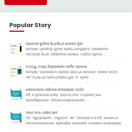
Popular Story
ବ୍ୟଙ୍ଗର ଛୁରିରେ ଛିନ୍ନଭିନ୍ନ ଛଳନାର ମୁଖା
ସମୀକ୍ଷା: ପ୍ରଦୀପ୍ତ କୁମାର ଶ୍ରୀଚନ୍ଦନପୁସ୍ତକ: ଭୋଳାରାମର
ଆତ୍ମାମୂଳ ହିନ୍ଦୀ: ହରିଶଙ୍କର ପରସାଇ । ଓଡ଼ିଆ ଅନୁବାଦ: …
ତତ୍ତ୍ୱ, ତଥ୍ୟ, ବିଶ୍ଳେଷଣର ମାର୍ମିକ ପ୍ରକାଶ
ସମୀକ୍ଷା: ପଦ୍ମଲୋଚନ ପ୍ରଧାନ ପ୍ରବନ୍ଧ ସଙ୍କଳନ: ଦେଶର ଆତ୍ମା
ଏବଂ ଅନ୍ୟାନ୍ୟ ପ୍ରବନ୍ଧପ୍ରାବନ୍ଧିକ: ଡ. ମୃଣାଳ …
ଲୋକକଥାରେ ପରିବେଶ ସଂରକ୍ଷଣର ବାର୍ତ୍ତା
ବହି: ଦ ନୁଟମେଗ୍ସ କର୍ସର୍: ପାରାବଲ୍ ଫର ଏ ପ୍ଲାନେଟ୍ ଇନ
କ୍ରାଇସିସ୍ଲେଖକ: ଅମିତାଭ ଘୋଷପ୍ରକାଶକ: …
ଅଳ୍ପ କଥା, ଗଭୀର ଭାବ
ବହି: ‘ସ୍ୱପ୍ନଶ୍ରବା’, ‘ମଧୁବ୍ରତା’ ଏବଂ ‘ଅମୋକ୍ଷ ତପ’କବି: ଉମାକାନ୍ତ
ମହାପାତ୍ରପ୍ରକାଶକ: ଶ୍ରୀପର୍ଣ୍ଣା ପ୍ରକାଶନୀ, ଉଦୟରାଗ କମ୍ପେ୍ଲକ୍ସ,
…