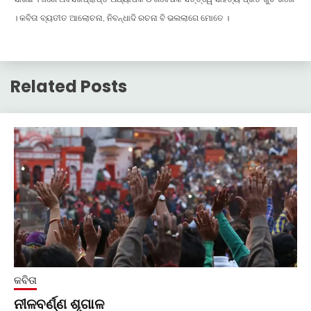
। କବିତା ବ୍ୟତୀତ ଆଲୋଚନା, ନିବନ୍ଧାଦି ରଚନା ବି ଭଲଲାଗେ ମୋତେ ।
Related Posts
କବିତା
ନୀଳବର୍ଣ୍ଣ ଶୃଗାଳ