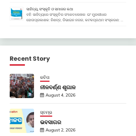
ସାହିତ୍ୟ, ସଂସ୍କୃତି ଓ ସମାଜର କଥା
ବହି: ସାହିତ୍ୟରେ ସଂସ୍କୃତିର ସଂକେତଲେଖକ: ଇଂ ମୁରଲୀଧର
ହୋତାପ୍ରକାଶକ: ନିଶବ୍ଦ, ଡିଭାଇନ ନଗର, କଟକପ୍ରଥମ ସଂସ୍କରଣ: …
Recent Story
କବିତା
ନୀଳବର୍ଣ୍ଣ ଶୃଗାଳ
August 4, 2026
ସ୍ତମ୍ଭ
ଭବସାଗର
August 2, 2026