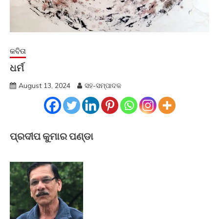
କବିତା
ଧର୍ମ
August 13, 2024
ସହ-ସମ୍ପାଦକ
ପ୍ରଦୀପ କୁମାର ପଣ୍ଡା