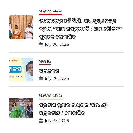
ସାହିତ୍ୟ ଖବର
ଉପରାଷ୍ଟ୍ରପତି ସି.ପି. ରାଧାକୃଷ୍ଣନଙ୍କ
ଦ୍ଵାରା “ଆମ ରାଷ୍ଟ୍ରପତି : ଆମ ଗୌରବ”
ପୁସ୍ତକ ଲୋକାର୍ପିତ
July 30, 2026
ସ୍ତମ୍ଭ
ଅରାଜକତା
July 26, 2026
ସାହିତ୍ୟ ଖବର
ପ୍ରଦୀପ କୁମାର ରାୟଙ୍କ ‘ଅନନ୍ୟା
ଅତୁଳନୀୟା’ ଲୋକାର୍ପିତ
July 25, 2026