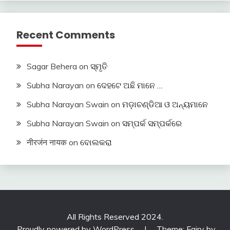
Recent Comments
Sagar Behera
on
ସ୍ମୃତି
Subha Narayan
on
ଦେହଟେ ଅଛି ମାନେ …
Subha Narayan Swain
on
ମଡ଼ାଚଣ୍ଡିଆ ଓ ଅନ୍ୟମାନେ
Subha Narayan Swain
on
ସମ୍ପର୍କ ସମ୍ପର୍କରେ
नीरजंन नायक
on
ବୋଲକରା
All Rights Reserved 2024.
Proudly powered by WordPress
|
Theme: Fairy by