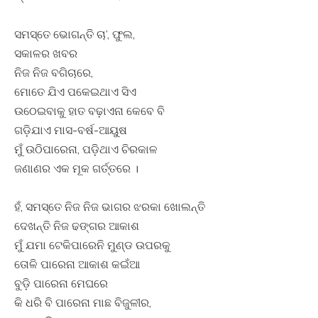
ସମସ୍ତେ ଭୋଗନ୍ତି ଚା’, ଫୁଲ,
ସକାଳର ଖବର
ନିଜ ନିଜ ବଗିଚାରେ,
ମୋତେ ଯିଏ ପକେଇଥାଏ ସିଏ
ଉଠେଇବାକୁ ହାତ ବଢ଼ାଏନା କେବେ ବି
ଗଡ଼ିଯାଏ ମାସ-ବର୍ଷ-ଆୟୁଷ
ମୁଁ ଉଠିପାରେନା, ପଡ଼ିଥାଏ ଚିରକାଳ
ଜଣାଣର ଏକ ମୂକ ଗର୍ତ୍ତରେ ।
ହଁ, ସମସ୍ତେ ନିଜ ନିଜ ଭାଗର ଝରକା ଖୋଲନ୍ତି
ଦେଖନ୍ତି ନିଜ ଢଙ୍ଗର ଆକାଶ
ମୁଁ ଯମା ଟେକିପାରେନି ମୁଣ୍ଡ ଉପରକୁ
ତୋଳି ପାରେନା ଆକାଶ କଇଁଆ
ବୁଡ଼ି ପାରେନା ମେଘରେ
କି ଧରି ବି ପାରେନା ମାଛ ବିଜୁଳୀର,