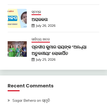
ସ୍ତମ୍ଭ
ଅରାଜକତା
July 26, 2026
ସାହିତ୍ୟ ଖବର
ପ୍ରଦୀପ କୁମାର ରାୟଙ୍କ ‘ଅନନ୍ୟା
ଅତୁଳନୀୟା’ ଲୋକାର୍ପିତ
July 25, 2026
Recent Comments
Sagar Behera
on
ସ୍ମୃତି