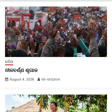
କବିତା
ନୀଳବର୍ଣ୍ଣ ଶୃଗାଳ
August 4, 2026
ସହ-ସମ୍ପାଦକ