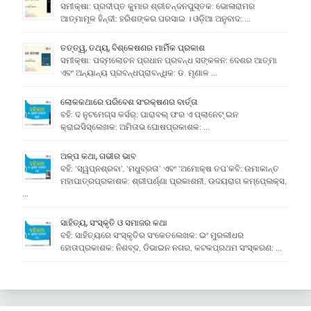
ସମୀକ୍ଷା: ପ୍ରଦୀପ୍ତ କୁମାର ଶ୍ରୀଚନ୍ଦନପୁସ୍ତକ: ଭୋଳାରାମର
ଆତ୍ମାମୂଳ ହିନ୍ଦୀ: ହରିଶଙ୍କର ପରସାଇ । ଓଡ଼ିଆ ଅନୁବାଦ: …
ତତ୍ତ୍ୱ, ତଥ୍ୟ, ବିଶ୍ଳେଷଣର ମାର୍ମିକ ପ୍ରକାଶ
ସମୀକ୍ଷା: ପଦ୍ମଲୋଚନ ପ୍ରଧାନ ପ୍ରବନ୍ଧ ସଙ୍କଳନ: ଦେଶର ଆତ୍ମା
ଏବଂ ଅନ୍ୟାନ୍ୟ ପ୍ରବନ୍ଧପ୍ରାବନ୍ଧିକ: ଡ. ମୃଣାଳ …
ଲୋକକଥାରେ ପରିବେଶ ସଂରକ୍ଷଣର ବାର୍ତ୍ତା
ବହି: ଦ ନୁଟମେଗ୍ସ କର୍ସର୍: ପାରାବଲ୍ ଫର ଏ ପ୍ଲାନେଟ୍ ଇନ
କ୍ରାଇସିସ୍ଲେଖକ: ଅମିତାଭ ଘୋଷପ୍ରକାଶକ: …
ଅଳ୍ପ କଥା, ଗଭୀର ଭାବ
ବହି: ‘ସ୍ୱପ୍ନଶ୍ରବା’, ‘ମଧୁବ୍ରତା’ ଏବଂ ‘ଅମୋକ୍ଷ ତପ’କବି: ଉମାକାନ୍ତ
ମହାପାତ୍ରପ୍ରକାଶକ: ଶ୍ରୀପର୍ଣ୍ଣା ପ୍ରକାଶନୀ, ଉଦୟରାଗ କମ୍ପେ୍ଲକ୍ସ,
…
ସାହିତ୍ୟ, ସଂସ୍କୃତି ଓ ସମାଜର କଥା
ବହି: ସାହିତ୍ୟରେ ସଂସ୍କୃତିର ସଂକେତଲେଖକ: ଇଂ ମୁରଲୀଧର
ହୋତାପ୍ରକାଶକ: ନିଶବ୍ଦ, ଡିଭାଇନ ନଗର, କଟକପ୍ରଥମ ସଂସ୍କରଣ: …