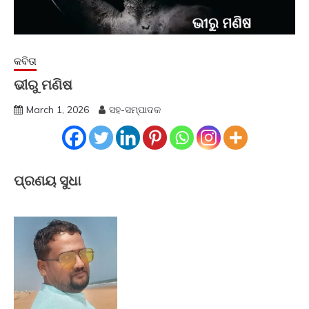
କବିତା
ଭୀରୁ ମଣିଷ
March 1, 2026
ସହ-ସମ୍ପାଦକ
ପ୍ରଣୟ ସୁଧା