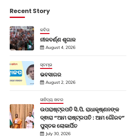
Recent Story
କବିତା
ନୀଳବର୍ଣ୍ଣ ଶୃଗାଳ
August 4, 2026
ସ୍ତମ୍ଭ
ଭବସାଗର
August 2, 2026
ସାହିତ୍ୟ ଖବର
ଉପରାଷ୍ଟ୍ରପତି ସି.ପି. ରାଧାକୃଷ୍ଣନଙ୍କ
ଦ୍ଵାରା “ଆମ ରାଷ୍ଟ୍ରପତି : ଆମ ଗୌରବ”
ପୁସ୍ତକ ଲୋକାର୍ପିତ
July 30, 2026