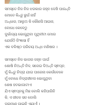
ସମସ୍ତେ ନିଜ ନିଜ ଝରକାର ଜହ୍ନ ଦେଖି ପାରନ୍ତି
ମୋତେ କିନ୍ତୁ ଛୁଇଁ ନାହିଁ
ଅନ୍ଧାର, ଆଲୁଅ କି କୌଣସି ଆଇନା,
ବୋଧେ କେବେଠୁ
ଦୁର୍ଭାଗ୍ୟ ଭୋଗୁଥିବା ପୃଥିବୀଟା ମୋର
ଯେଉଁଠି ଜିଂଜ୍ଞାସା ହିଁ
ଏକ ବଳିଷ୍ଠ ପରିଚୟ ଅନ୍ଧ ମଣିଷର ।
ସମସ୍ତେ ନିଜ ଭାଗର ଜହ୍ନ ପାଇଁ
ଶୋଷି ନିଅନ୍ତି ନିଦ, ସଜେଇ ଦିଅନ୍ତି ସ୍ଵପ୍ନ,
ମୁଁ କିନ୍ତୁ ନିଦ୍ରା ଯାଇ ପାରେନା କେଉଁବେଳେ
ମୁଁ ବୋଧେ ନିଦ୍ରାହୀନତା ଭୋଗୁଥିବା
ଶେଷ ହତଭାଗାଟାଏ
ଯିଏ ସ୍ଵପ୍ନକୁ ମିଛ ବୋଲି କହିପାରିନି
କି, ଏ ଜୀବନ ସତ ବୋଲି
ପ୍ରମାଣ ପାଇନି ଏଯାଏଁ ।