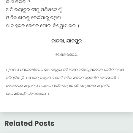
କ’ଣ କରିବା ?
ଅତି ଭୟାତୁର ଭୀରୁ ମଣିଷଟେ ମୁଁ
ଓ ନିଜ ଛାଇକୁ ଡେଇଁପାରୁ ନଥିବା
ପାଦ ହଳକ କେବଳ ମୋର, ବିଶ୍ୱାସ କର ।
ଜାରକା, ଯାଜପୁର
ଲେଖକ ପରିଚୟ
ପ୍ରେମ ଓ ସମ୍ବେଦଶୀଳତାର କଥା କହୁଥିବା କବି ୨୦୧୦ ମସିହାରୁ ଅନବରତ ଲେଖିନୀ ଚାଳନା
କରିଚାଲିଛନ୍ତି । ଏଯାବତ୍ ତାଙ୍କର ୬ ଗୋଟି କବିତା ସଂକଳନ ପ୍ରକାଶିତ ହୋଇସାଇଛି ।
ନବକଳେବର ସମ୍ମାନ ଓ ମାୟାଧର ମାନସିଂ ସମ୍ମାନ ଭଳି ସମ୍ମାନରେ ସମ୍ମାନିତ
ହୋଇସାରିଛନ୍ତି କବି ମହୋଦୟ ।
Related Posts