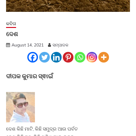
କବିତା
ଦେଶ
August 14, 2021
ସମ୍ପାଦକ
ଦୀପକ କୁମାର ସ୍ଵାଇଁ
ଦେଶ କିଛି ମାଟି, କିଛି ସମୁଦ୍ର ଆଉ ପର୍ବତ