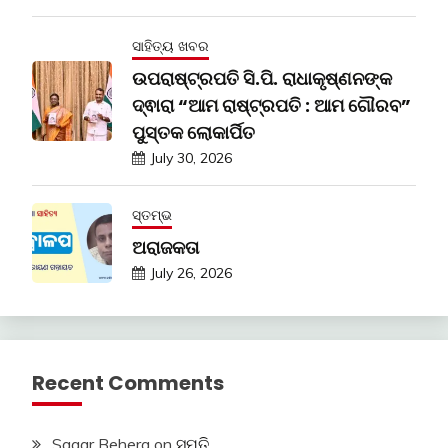
ସାହିତ୍ୟ ଖବର
ଉପରାଷ୍ଟ୍ରପତି ସି.ପି. ରାଧାକୃଷ୍ଣନଙ୍କ
ଦ୍ଵାରା “ଆମ ରାଷ୍ଟ୍ରପତି : ଆମ ଗୌରବ”
ପୁସ୍ତକ ଲୋକାର୍ପିତ
July 30, 2026
ସ୍ତମ୍ଭ
ଅରାଜକତା
July 26, 2026
Recent Comments
Sagar Behera
on
ସ୍ମୃତି