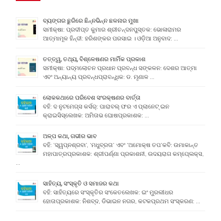
ବ୍ୟଙ୍ଗର ଛୁରିରେ ଛିନ୍ନଭିନ୍ନ ଛଳନାର ମୁଖା
ସମୀକ୍ଷା: ପ୍ରଦୀପ୍ତ କୁମାର ଶ୍ରୀଚନ୍ଦନପୁସ୍ତକ: ଭୋଳାରାମର
ଆତ୍ମାମୂଳ ହିନ୍ଦୀ: ହରିଶଙ୍କର ପରସାଇ । ଓଡ଼ିଆ ଅନୁବାଦ: …
ତତ୍ତ୍ୱ, ତଥ୍ୟ, ବିଶ୍ଳେଷଣର ମାର୍ମିକ ପ୍ରକାଶ
ସମୀକ୍ଷା: ପଦ୍ମଲୋଚନ ପ୍ରଧାନ ପ୍ରବନ୍ଧ ସଙ୍କଳନ: ଦେଶର ଆତ୍ମା
ଏବଂ ଅନ୍ୟାନ୍ୟ ପ୍ରବନ୍ଧପ୍ରାବନ୍ଧିକ: ଡ. ମୃଣାଳ …
ଲୋକକଥାରେ ପରିବେଶ ସଂରକ୍ଷଣର ବାର୍ତ୍ତା
ବହି: ଦ ନୁଟମେଗ୍ସ କର୍ସର୍: ପାରାବଲ୍ ଫର ଏ ପ୍ଲାନେଟ୍ ଇନ
କ୍ରାଇସିସ୍ଲେଖକ: ଅମିତାଭ ଘୋଷପ୍ରକାଶକ: …
ଅଳ୍ପ କଥା, ଗଭୀର ଭାବ
ବହି: ‘ସ୍ୱପ୍ନଶ୍ରବା’, ‘ମଧୁବ୍ରତା’ ଏବଂ ‘ଅମୋକ୍ଷ ତପ’କବି: ଉମାକାନ୍ତ
ମହାପାତ୍ରପ୍ରକାଶକ: ଶ୍ରୀପର୍ଣ୍ଣା ପ୍ରକାଶନୀ, ଉଦୟରାଗ କମ୍ପେ୍ଲକ୍ସ,
…
ସାହିତ୍ୟ, ସଂସ୍କୃତି ଓ ସମାଜର କଥା
ବହି: ସାହିତ୍ୟରେ ସଂସ୍କୃତିର ସଂକେତଲେଖକ: ଇଂ ମୁରଲୀଧର
ହୋତାପ୍ରକାଶକ: ନିଶବ୍ଦ, ଡିଭାଇନ ନଗର, କଟକପ୍ରଥମ ସଂସ୍କରଣ: …