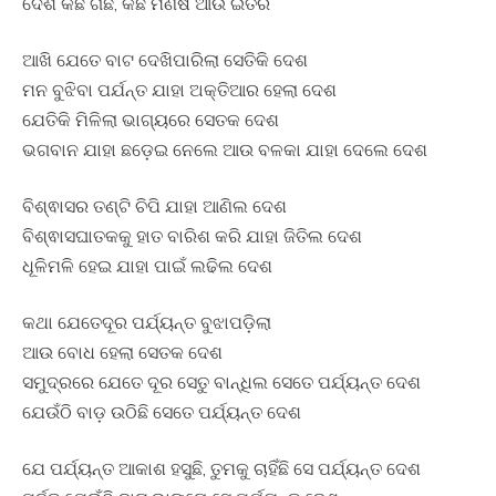
ଦେଶ କିଛି ଗଛ, କିଛି ମଣିଷ ଆଉ ଇତର
ଆଖି ଯେତେ ବାଟ ଦେଖିପାରିଲା ସେତିକି ଦେଶ
ମନ ବୁଝିବା ପର୍ଯନ୍ତ ଯାହା ଅକ୍ତିଆର ହେଲା ଦେଶ
ଯେତିକି ମିଳିଲା ଭାଗ୍ୟରେ ସେତକ ଦେଶ
ଭଗବାନ ଯାହା ଛଡ଼େଇ ନେଲେ ଆଉ ବଳକା ଯାହା ଦେଲେ ଦେଶ
ବିଶ୍ଵାସର ତଣ୍ଟି ଚିପି ଯାହା ଆଣିଲ ଦେଶ
ବିଶ୍ଵାସଘାତକକୁ ହାତ ବାରିଶ କରି ଯାହା ଜିତିଲ ଦେଶ
ଧୂଳିମଳି ହେଇ ଯାହା ପାଇଁ ଲଢିଲ ଦେଶ
କଥା ଯେତେଦୂର ପର୍ଯ୍ୟନ୍ତ ବୁଝାପଡ଼ିଲା
ଆଉ ବୋଧ ହେଲା ସେତକ ଦେଶ
ସମୁଦ୍ରରେ ଯେତେ ଦୂର ସେତୁ ବାନ୍ଧିଲ ସେତେ ପର୍ଯ୍ୟନ୍ତ ଦେଶ
ଯେଉଁଠି ବାଡ଼ ଉଠିଛି ସେତେ ପର୍ଯ୍ୟନ୍ତ ଦେଶ
ଯେ ପର୍ଯ୍ୟନ୍ତ ଆକାଶ ହସୁଛି, ତୁମକୁ ଚାହିଁଛି ସେ ପର୍ଯ୍ୟନ୍ତ ଦେଶ