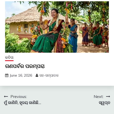
କବିତା
ଗଣପର୍ବର ପରମ୍ପରା
June 16, 2026
ସହ-ସମ୍ପାଦକ
Post
Previous:
Next:
ମୁଁ ଜାଣିନି, ହୃଦୟ ଜାଣିଛି…
ସ୍ୱପ୍ନ
navigation