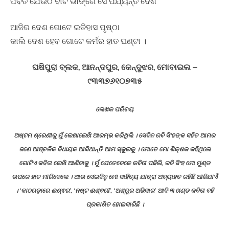
ପର୍ବତ ଯେଉଁଠି ବାଟ ଭାଙ୍ଗେ ସେ ପର୍ଯ୍ୟନ୍ତ ଦେଶ
ଆଜିର ଦେଶ ଗୋଟେ ଇତିହାସ ପୃଷ୍ଠା
କାଲି ଦେଶ ହେବ ଗୋଟେ କର୍ମର ହାତ ଘଣ୍ଟା ।
ଘଷିପୁରା ବ୍ଲକ, ଆନନ୍ଦପୁର, କେନ୍ଦୁଝର, ମୋବାଇଲ –
୯୩୩୭୬୧୦୭୩୫
ଲେଖକ ପରିଚୟ
ଅଷ୍ଟମ ଶ୍ରେଣୀରୁ ମୁଁ ଲେଖାଲେଖି ଆରମ୍ଭ କରିଥିଲି । ସେଦିନ ରବି ସିଂହଙ୍କ ସହିତ ଆମର
ଜଣେ ଆଞ୍ଚଳିକ ବିଧାୟକ ଆସିଥାନ୍ତି ଆମ ସ୍କୁଲକୁ । ମୋତେ ମୋ ଶିକ୍ଷକ କହିଥିଲେ
ଗୋଟିଏ କବିତା ଲେଖି ଆଣିବାକୁ । ମୁଁ ଯେତେବେଳେ କବିତା ପଢିଲି, ରବି ସିଂହ ମୋ ମୁଣ୍ଡ
ଉପରେ ହାତ ମାରିଦେଲେ । ଆଉ ସେଇଦିନୁ ମୋ ସାହିତ୍ୟ ଯାତ୍ରା ଅବ୍ୟାହତ ରହିଛି ଆଜିଯାଏଁ
। ‘କାଠଗଡ଼ାରେ ଈଶ୍ଵର’, ‘ନଷ୍ଟ ଈଶ୍ଵରୀ’, ‘ଅଶ୍ରୁର ଅଭିସାର’ ଆଦି ୩ ଖଣ୍ଡ କବିତା ବହି
ପ୍ରକାଶିତ ହୋଇସାରିଛି ।