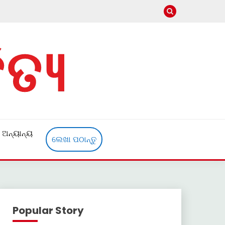
ଅନ୍ୟାନ୍ୟ
ଲେଖା ପଠାନ୍ତୁ
Popular Story