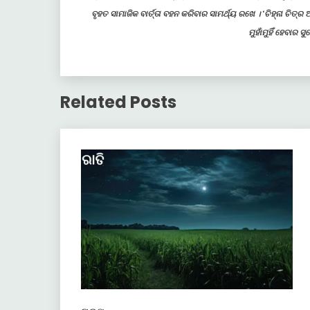
ବୃହତ ସାମାଜିକ ବାର୍ତ୍ତା ବହନ କରିବାର ସାମର୍ଥ୍ୟ ରଖେ । ‘ଚିହ୍ନା ଚି
ମୁହାଁମୁହିଁ ହେବାର
Related Posts