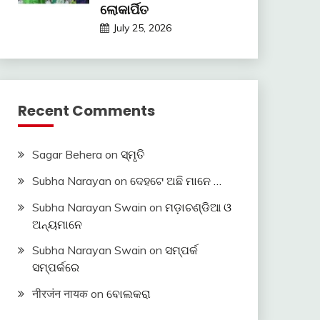
ଲୋକାର୍ପିତ
July 25, 2026
Recent Comments
Sagar Behera
on
ସ୍ମୃତି
Subha Narayan
on
ଦେହଟେ ଅଛି ମାନେ …
Subha Narayan Swain
on
ମଡ଼ାଚଣ୍ଡିଆ ଓ
ଅନ୍ୟମାନେ
Subha Narayan Swain
on
ସମ୍ପର୍କ
ସମ୍ପର୍କରେ
नीरजंन नायक
on
ବୋଲକରା