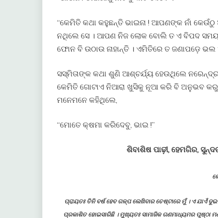
“କେମିତି କଥା କହୁଛନ୍ତି ଭାଇନା ! ଆପଣଙ୍କ ନାଁ କେଉଁ
ନଥିଲେ ସେ । ଆପଣ ନିଜ ଲୋକ ବୋଲି ତ ଏ ବିପଦ ସମ
ଫୋନ ବି ଉଠାଉ ନାହାନ୍ତି । ଏମିତିରେ ତ ଜଣାପଡ଼େ ଭଲ
ସସ୍ମିତାଙ୍କ କଥା ଶୁଣି ଆଶ୍ଚର୍ଯ୍ୟ ହେଉଥିଲେ ନରେନ୍
କେମିତି ଗୋଟାଏ ନିଆରା ଖୁସିକୁ ନୂଆ କରି ବି ଅନୁଭବ 
ମନେମନେ କହିଥିଲେ,
“ମୋତେ କ୍ଷମା କରିଦେବୁ, ଭାଇ !”
ଶିବାଶିଷ ପାଢ଼ୀ, ହେମଗିର, ସ
ଲ
ପ୍ରାୟତଃ ତିନି ବର୍ଷ ହେବ ଗଳ୍ପ ଲେଖିବାର ଚେଷ୍ଟାରେ ମୁଁ । ଏ ଯାଏଁ 
ପ୍ରକାଶିତ ହୋଇସାରିଛି । ମୁଖ୍ୟତଃ ସାମାଜିକ ଗଣମାଧ୍ୟମର ପୃଷ୍ଠା ମ