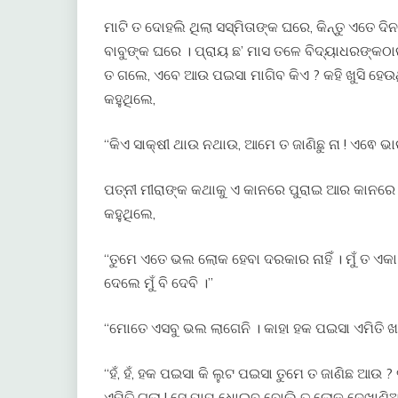
ମାଟି ତ ଦୋହଲି ଥିଲା ସସ୍ମିତାଙ୍କ ଘରେ, କିନ୍ତୁ ଏତେ 
ବାବୁଙ୍କ ଘରେ । ପ୍ରାୟ ଛ’ ମାସ ତଳେ ବିଦ୍ୟାଧରଙ୍କଠା
ତ ଗଲେ, ଏବେ ଆଉ ପଇସା ମାଗିବ କିଏ ? କହି ଖୁସି ହେଉଥ
କହୁଥିଲେ,
“କିଏ ସାକ୍ଷୀ ଥାଉ ନଥାଉ, ଆମେ ତ ଜାଣିଛୁ ନା ! ଏଵେ ଭାଉ
ପତ୍ନୀ ମୀରାଙ୍କ କଥାକୁ ଏ କାନରେ ପୁରାଇ ଆର କାନରେ 
କହୁଥିଲେ,
“ତୁମେ ଏତେ ଭଲ ଲୋକ ହେବା ଦରକାର ନାହିଁ । ମୁଁ ତ ଏକା 
ଦେଲେ ମୁଁ ବି ଦେବି ।”
“ମୋତେ ଏସବୁ ଭଲ ଲାଗେନି । କାହା ହକ ପଇସା ଏମିତି ଖାଇ
“ହଁ, ହଁ, ହକ ପଇସା କି ଲୁଟ ପଇସା ତୁମେ ତ ଜାଣିଛ ଆଉ 
ଏମିତି ଗଲା ! ସେ ପାପ ଧୋଇବ ବୋଲି ତ ଲୋକ ଦେଖାଣିଆ