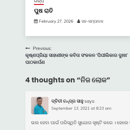
ଗଳ୍ପ
ପୁଷ ରାତି
February 27, 2026
ସହ-ସମ୍ପାଦକ
Post
Previous:
କୃଷ୍ଣପ୍ରିୟା ସାହାଣୀଙ୍କ କବିତା ସଂକଳନ ‘ପିପୀଲିକାର ଦୁଃଖ’
navigation
ପାଠକାର୍ପଣ
4 thoughts on “
ନିଜ ଲୋକ
”
ଦ୍ବିତୀ ଚନ୍ଦ୍ର ସାହୁ
says:
September 13, 2021 at 8:23 am
ଭଲ ହେବା ପାଇଁ ପରିସ୍ଥିତି ସୁଯୋଗ ସୃଷ୍ଟି କରେ । ହେଲେ 