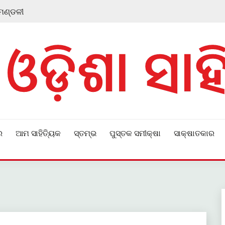
 ମଣ୍ଡଳୀ
ର
ଆମ ସାହିତ୍ୟିକ
ସ୍ତମ୍ଭ
ପୁସ୍ତକ ସମୀକ୍ଷା
ସାକ୍ଷାତକାର