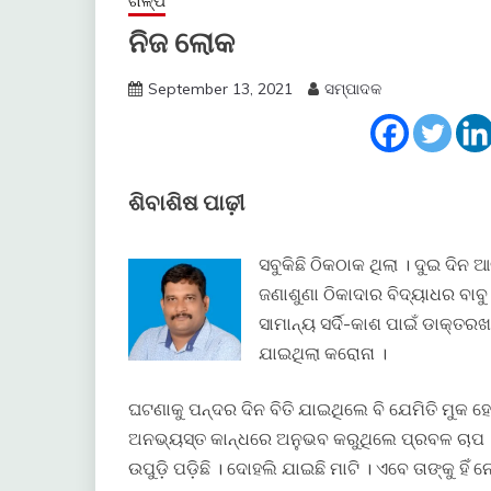
ଗଳ୍ପ
ନିଜ ଲୋକ
September 13, 2021
ସମ୍ପାଦକ
ଶିବାଶିଷ ପାଢ଼ୀ
ସବୁକିଛି ଠିକଠାକ ଥିଲା । ଦୁଇ ଦିନ 
ଜଣାଶୁଣା ଠିକାଦାର ବିଦ୍ୟାଧର ବାବୁ
ସାମାନ୍ୟ ସର୍ଦି-କାଶ ପାଇଁ ଡାକ୍ତର
ଯାଇଥିଲା କରୋନା ।
ଘଟଣାକୁ ପନ୍ଦର ଦିନ ବିତି ଯାଇଥିଲେ ବି ଯେମିତି ମୁକ ହୋ
ଅନଭ୍ୟସ୍ତ କାନ୍ଧରେ ଅନୁଭବ କରୁଥିଲେ ପ୍ରବଳ ଚାପ । 
ଉପୁଡ଼ି ପଡ଼ିଛି । ଦୋହଲି ଯାଇଛି ମାଟି । ଏବେ ତାଙ୍କୁ ହି