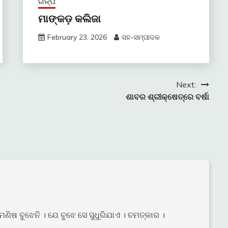
ଗଳ୍ପ
ମାଙ୍କଡ଼ କଲିଜା
February 23, 2026
ସହ-ସମ୍ପାଦକ
Next:
ଶାବର ଶ୍ରୀକ୍ଷେତ୍ରେ ବର୍ଷା
ମଣିଷ ବୁଝେନି । ଯେ ବୁଝେ ସେ ସୁଧୁରିଯାଏ । ଚମତ୍କାର ।