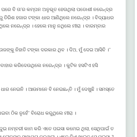
ଦିନ ପରେ ବି ତା’ର କମ୍ପନ ଅନୁଭୂତ ହେଉଥିଲା ପଡୋଶୀ ନରେନ୍ଦ୍ର
ରୁ ତିରିଶ ହଜାର ଟଙ୍କା ଧାର ଆଣିଥିଲେ ନରେନ୍ଦ୍ର । ବିଦ୍ୟାଧର
ିଲେ ନରେନ୍ଦ୍ର । ହେଲେ ମାନୁ ନଥିଲେ ମୀରା । ବାରମ୍ବାର
ଜଙ୍କୁ ନିହାତି ଟଙ୍କା ଦରକାର ଥିବ । ଦିଅ, ମୁଁ ଦେଇ ଆସିବି ।”
ବାହାର କରିଦେଉଥିଲେ ନରେନ୍ଦ୍ର । କୁଟିଳ ହସଟିଏ ହସି
ଧାର ନେଇନି । ଆଉମାନେ ବି ନେଇଛନ୍ତି । ମୁଁ ଦେଖୁଛି । ସମସ୍ତେ
ବା ଠିକ ନୁହେଁ” ବିରୋଧ କରୁଥିଲେ ମୀରା ।
? ଦୁଇ ନମ୍ବରୀ କାମ କରି ଏତେ ପଇସା କମେଇ ଥିଲା, ସେଥିପାଇଁ ତ
 ଲୋକଙ୍କୁ ସାହାଯ୍ୟ କରୁଥିଲା । ଏବେ କିଏ ଖାଇବ ସେ ପଇସା ?