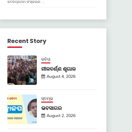
କଟକପ୍ରଥମ ସଂସ୍କରଣ: …
Recent Story
କବିତା
ନୀଳବର୍ଣ୍ଣ ଶୃଗାଳ
August 4, 2026
ସ୍ତମ୍ଭ
ଭବସାଗର
August 2, 2026