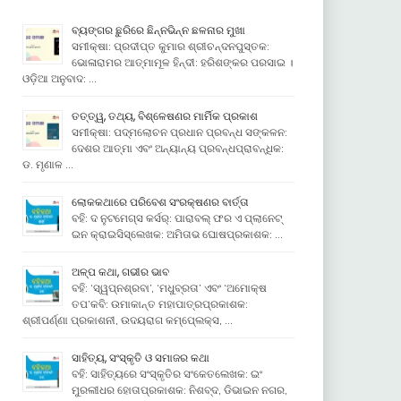
ବ୍ୟଙ୍ଗର ଛୁରିରେ ଛିନ୍ନଭିନ୍ନ ଛଳନାର ମୁଖା
ସମୀକ୍ଷା: ପ୍ରଦୀପ୍ତ କୁମାର ଶ୍ରୀଚନ୍ଦନପୁସ୍ତକ:
ଭୋଳାରାମର ଆତ୍ମାମୂଳ ହିନ୍ଦୀ: ହରିଶଙ୍କର ପରସାଇ ।
ଓଡ଼ିଆ ଅନୁବାଦ: …
ତତ୍ତ୍ୱ, ତଥ୍ୟ, ବିଶ୍ଳେଷଣର ମାର୍ମିକ ପ୍ରକାଶ
ସମୀକ୍ଷା: ପଦ୍ମଲୋଚନ ପ୍ରଧାନ ପ୍ରବନ୍ଧ ସଙ୍କଳନ:
ଦେଶର ଆତ୍ମା ଏବଂ ଅନ୍ୟାନ୍ୟ ପ୍ରବନ୍ଧପ୍ରାବନ୍ଧିକ:
ଡ. ମୃଣାଳ …
ଲୋକକଥାରେ ପରିବେଶ ସଂରକ୍ଷଣର ବାର୍ତ୍ତା
ବହି: ଦ ନୁଟମେଗ୍ସ କର୍ସର୍: ପାରାବଲ୍ ଫର ଏ ପ୍ଲାନେଟ୍
ଇନ କ୍ରାଇସିସ୍ଲେଖକ: ଅମିତାଭ ଘୋଷପ୍ରକାଶକ: …
ଅଳ୍ପ କଥା, ଗଭୀର ଭାବ
ବହି: ‘ସ୍ୱପ୍ନଶ୍ରବା’, ‘ମଧୁବ୍ରତା’ ଏବଂ ‘ଅମୋକ୍ଷ
ତପ’କବି: ଉମାକାନ୍ତ ମହାପାତ୍ରପ୍ରକାଶକ:
ଶ୍ରୀପର୍ଣ୍ଣା ପ୍ରକାଶନୀ, ଉଦୟରାଗ କମ୍ପେ୍ଲକ୍ସ, …
ସାହିତ୍ୟ, ସଂସ୍କୃତି ଓ ସମାଜର କଥା
ବହି: ସାହିତ୍ୟରେ ସଂସ୍କୃତିର ସଂକେତଲେଖକ: ଇଂ
ମୁରଲୀଧର ହୋତାପ୍ରକାଶକ: ନିଶବ୍ଦ, ଡିଭାଇନ ନଗର,