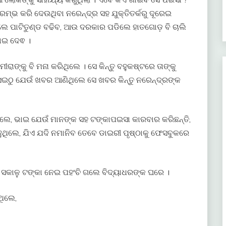
ି ଆରମ୍ଭ କରି ଦେଉଥିବା ନରେନ୍ଦ୍ର ସହ ଯୁକ୍ତିତର୍କରୁ ଦୂରେଇ
େଲେ ପାଟିତୁଣ୍ଡ ବଢିବ, ଆଉ ଦରକାର ପଡିଲେ ହାତଗୋଡ଼ ବି ଚାଲି
ଗାଇ ଦେଵ ।
ଙ୍କୁ ବି ମନା କରିଥିଲେ । ସେ କିନ୍ତୁ ବହୁକଷ୍ଟରେ ତାଙ୍କୁ
େଇଠୁ ଯେଉଁ ଖବର ଆଣିଥିଲେ ସେ ଖବର କିନ୍ତୁ ନରେନ୍ଦ୍ରଙ୍କ
ିଲେ, ଭାଇ ଯେଉଁ ମାନଙ୍କ ସହ ଟଙ୍କାପଇସା କାରବାର କରିଛନ୍ତି,
ୁଥିଲେ, ଯିଏ ଯଦି ନମାନିବ ତେବେ ଡାଇରୀ ପୃଷ୍ଠାକୁ ଫେସବୁକରେ
 ସକାଳୁ ଟଙ୍କା ନେଇ ପହଂଚି ଗଲେ ବିଦ୍ୟାଧରଙ୍କ ଘରେ ।
ିଲେ,