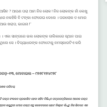
ଠୁ ଆସିବ ? ଆପଣ ପରା ଆମ ନିଜ ଲୋକ ! ନିଜ ଲୋକଙ୍କ ନାଁ ଲେଖୁ
ୟରେ ନକହିକି ବି ଟଙ୍କା ଫେରେଇ ଦେଲେ । ପରଲୋକ ତ ମୋର
 ଆଉ ଖରାପ, ଭାଇନା !”
ଦ୍ର । ଏକା ସାଙ୍ଗରେ ଭଲ ଲୋକଙ୍କ ତାଲିକାରେ ସ୍ଥାନ ପାଇ
କରୁଥିଲେ ସେ । ବିଦ୍ୟାଧରଙ୍କ ଫୋଟୋକୁ ନମସ୍କାରଟିଏ କରି
ୁନ୍ଦରଗଡ଼-୧୩, ମୋବାଇଲ – ୯୭୭୮୧୭୪୯୭୮
େଖକ ପରିଚୟ
ଦୁଇଟି ଗଳ୍ପ ସଂକଳନ ପ୍ରକାଶିତ ହେବା ସହିତ ବିଭିନ୍ନ ପତ୍ରପତ୍ରିକାରେ ଅନେକ ଗଳ୍ପ
ଣ୍ଡନ କରୁଥିବା ମୋର ଗଳ୍ପ ସବୁ କଳେବରରେ ଛୋଟ ନିଶ୍ଚେ କିନ୍ତୁ ନିଜ ଭିତରେ ଏକ