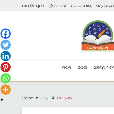
Skip
ଆମ ବିଷୟରେ
ନିୟମାବଳୀ
ଯୋଗାଯୋଗ
ସମ୍ପାଦନା
to
content
ଓଡ଼ିଆ ଇ-ସାହିତ୍ୟକୁ ଆଗକୁ ନେବାକୁ ଏକ ନୂଆ ପ୍ରଚେଷ୍ଠା
ଓଡ଼ିଶା ସାହିତ୍ୟ
ଗଳ୍ପ
କବିତା
ସାହିତ୍ୟ ଖବ
Home
ଗଳ୍ପ
ନିଜ ଲୋକ