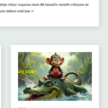
ତ୍ର ଅଚିହ୍ନା ଚରିତ୍ର’ ମାଧ୍ୟମରେ ଅନେକ କିଛି ଅନାଲୋଚିତ ଅବହେଳିତ ଚରିତ୍ରଙ୍କ ସହ
 ସୁଯୋଗ ଆଣିଦେବ ବୋଲି ଆଶା !!!