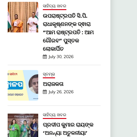
ସାହିତ୍ୟ ଖବର
ଉପରାଷ୍ଟ୍ରପତି ସି.ପି.
ରାଧାକୃଷ୍ଣନଙ୍କ ଦ୍ଵାରା
“ଆମ ରାଷ୍ଟ୍ରପତି : ଆମ
ଗୌରବ” ପୁସ୍ତକ
ଲୋକାର୍ପିତ
July 30, 2026
ସ୍ତମ୍ଭ
ଅରାଜକତା
July 26, 2026
ସାହିତ୍ୟ ଖବର
ପ୍ରଦୀପ କୁମାର ରାୟଙ୍କ
‘ଅନନ୍ୟା ଅତୁଳନୀୟା’