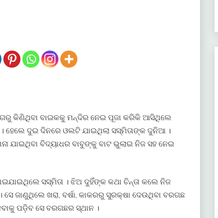
ଆଗରୁ କିଣିଥିବା ବାଇକକୁ ମନ୍ଦିର ନେଇ ପୂଜା କରିକି ଆସିଥିଲେ
 । ହେଲେ ଦୁଇ ଦିନରେ ଓଲଟି ଯାଇଥିଲା ସସ୍ମିତାଙ୍କ ଦୁନିଆ ।
ଖାନା ଯାଇଥିବା ବିଦ୍ୟାଧର ବାବୁଙ୍କୁ ବାଟ ଭୁଲାଇ ନିଜ ସହ ନେଇ
ଇଯାଇଥିଲେ ସସ୍ମିତା । ଝିଅ ଦୁହିଁଙ୍କ କଥା ଚିନ୍ତା କଲେ ନିଜ
ସେ ଜାଣୁଥିଲେ ଖରା, ବର୍ଷା, କାକରରୁ ସୁରକ୍ଷା ଦେଉଥିବା ବରଗଛ
ଁ ନେବାକୁ ପଡ଼ିବ ସେ ବରଗଛର ସ୍ଥାନ ।