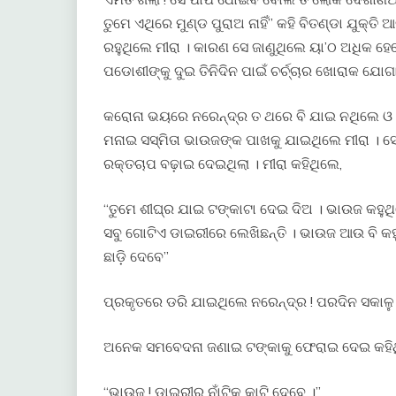
ତୁମେ ଏଥିରେ ମୁଣ୍ଡ ପୁରାଅ ନାହିଁ” କହି ବିତଣ୍ଡା ଯୁକ୍ତ
ରହୁଥିଲେ ମୀରା । କାରଣ ସେ ଜାଣୁଥିଲେ ୟା’ଠ ଅଧିକ ହ
ପଡୋଶୀଙ୍କୁ ଦୁଇ ତିନିଦିନ ପାଇଁ ଚର୍ଚ୍ଚାର ଖୋରାକ ଯୋ
କରୋନା ଭୟରେ ନରେନ୍ଦ୍ର ତ ଥରେ ବି ଯାଇ ନଥିଲେ ଓ ମୀରା
ମନାଇ ସସ୍ମିତା ଭାଉଜଙ୍କ ପାଖକୁ ଯାଇଥିଲେ ମୀରା । ସ
ରକ୍ତଚାପ ବଢ଼ାଇ ଦେଇଥିଲା । ମୀରା କହିଥିଲେ,
“ତୁମେ ଶୀଘ୍ର ଯାଇ ଟଙ୍କାଟା ଦେଇ ଦିଅ । ଭାଉଜ କହୁଥ
ସବୁ ଗୋଟିଏ ଡାଇରୀରେ ଲେଖିଛନ୍ତି । ଭାଉଜ ଆଉ ବି କହ
ଛାଡ଼ି ଦେବେ”
ପ୍ରକୃତରେ ଡରି ଯାଇଥିଲେ ନରେନ୍ଦ୍ର ! ପରଦିନ ସକାଳୁ
ଅନେକ ସମବେଦନା ଜଣାଇ ଟଙ୍କାକୁ ଫେରାଇ ଦେଇ କହିଥ
“ଭାଉଜ ! ଡାଇରୀରୁ ନାଁଟିକୁ କାଟି ଦେବେ ।”