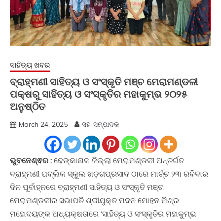
ସାହିତ୍ୟ ଖବର
ବ୍ରାହ୍ମଣୀ ସାହିତ୍ୟ ଓ ସଂସ୍କୃତି ମଞ୍ଚ ମେରାମଣ୍ଡଳୀ
ପକ୍ଷରୁ ସାହିତ୍ୟ ଓ ସଂସ୍କୃତିର ମହାକୁମ୍ଭ ୨୦୨୫
ଅନୁଷ୍ଠିତ
March 24, 2025
ସହ-ସମ୍ପାଦକ
ଭୁବନେଶ୍ଵର :
ଢେଙ୍କାନାଳ ଜିଲ୍ଲା ମେରାମଣ୍ଡଳୀ ଅନ୍ତର୍ଗତ
ବ୍ରାହ୍ମଣୀ ପବ୍ଲିକ ସ୍କୁଲ ଖଡ଼ଗପ୍ରସାଦ ଠାରେ ମାର୍ଚ୍ଚ ୨୩ ରବିବାର
ଦିନ ପୂର୍ବାହ୍ନରେ ବ୍ରାହ୍ମଣୀ ସାହିତ୍ୟ ଓ ସଂସ୍କୃତି ମଞ୍ଚ,
ମେରାମଣ୍ଡଳୀର ସଭାପତି ଶ୍ରୀଯୁକ୍ତ ମଦନ ମୋହନ ମିଶ୍ର
ମହୋଦୟଙ୍କ ଅଧ୍ୟକ୍ଷତାରେ ‘ସାହିତ୍ୟ ଓ ସଂସ୍କୃତିର ମହାକୁମ୍ଭ