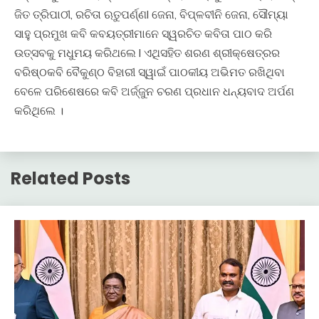
ଜିତ ତ୍ରିପାଠୀ, ରଚିତା ଋତୁପର୍ଣ୍ଣl ଜେନା, ବିପ୍ଳବୀନି ଜେନା, ସୌମ୍ୟା
ସାହୁ ପ୍ରମୁଖ କବି କବୟତ୍ରୀମାନେ ସ୍ୱରଚିତ କବିତା ପାଠ କରି
ଉତ୍ସବକୁ ମଧୁମୟ କରିଥଲେ l ଏଥିସହିତ ଶରଣ ଶ୍ରୀକ୍ଷେତ୍ରର
ବରିଷ୍ଠକବି ବୈକୁଣ୍ଠ ବିହାରୀ ସ୍ୱାଇଁ ପାଠକୀୟ ଅଭିମତ ରଖିଥିବା
ବେଳେ ପରିଶେଷରେ କବି ଅର୍ଜ୍ଜୁନ ଚରଣ ପ୍ରଧାନ ଧନ୍ୟବାଦ ଅର୍ପଣ
କରିଥିଲେ ।
Related Posts