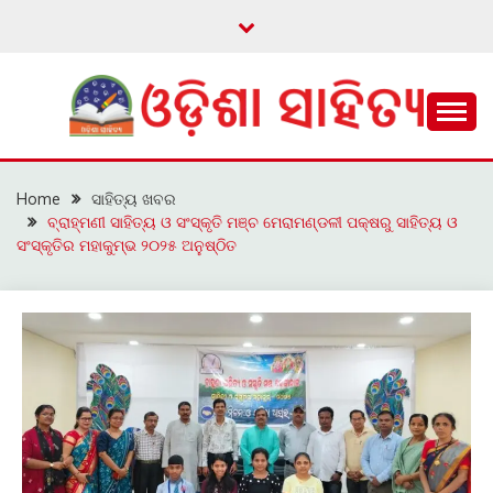
Skip
to
content
ଓଡ଼ିଆ ଇ-ସାହିତ୍ୟକୁ ଆଗକୁ ନେବାକୁ ଏକ ନୂଆ ପ୍ରଚେଷ୍ଠା
ଓଡ଼ିଶା ସାହିତ୍ୟ
Home
ସାହିତ୍ୟ ଖବର
ବ୍ରାହ୍ମଣୀ ସାହିତ୍ୟ ଓ ସଂସ୍କୃତି ମଞ୍ଚ ମେରାମଣ୍ଡଳୀ ପକ୍ଷରୁ ସାହିତ୍ୟ ଓ
ସଂସ୍କୃତିର ମହାକୁମ୍ଭ ୨୦୨୫ ଅନୁଷ୍ଠିତ