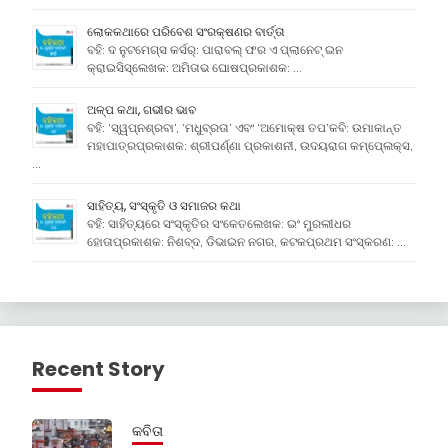
ଲୋକକଥାରେ ପରିବେଶ ସଂରକ୍ଷଣର ବାର୍ତ୍ତା
ବହି: ଦ ନୁଟମେଗ୍ସ କର୍ସର୍: ପାରାବଲ୍ ଫର ଏ ପ୍ଲାନେଟ୍ ଇନ
କ୍ରାଇସିସ୍ଲେଖକ: ଅମିତାଭ ଘୋଷପ୍ରକାଶକ: …
ଅଳ୍ପ କଥା, ଗଭୀର ଭାବ
ବହି: ‘ସ୍ୱପ୍ନଶ୍ରବା’, ‘ମଧୁବ୍ରତା’ ଏବଂ ‘ଅମୋକ୍ଷ ତପ’କବି: ଉମାକାନ୍ତ
ମହାପାତ୍ରପ୍ରକାଶକ: ଶ୍ରୀପର୍ଣ୍ଣା ପ୍ରକାଶନୀ, ଉଦୟରାଗ କମ୍ପେ୍ଲକ୍ସ,
…
ସାହିତ୍ୟ, ସଂସ୍କୃତି ଓ ସମାଜର କଥା
ବହି: ସାହିତ୍ୟରେ ସଂସ୍କୃତିର ସଂକେତଲେଖକ: ଇଂ ମୁରଲୀଧର
ହୋତାପ୍ରକାଶକ: ନିଶବ୍ଦ, ଡିଭାଇନ ନଗର, କଟକପ୍ରଥମ ସଂସ୍କରଣ: …
Recent Story
କବିତା