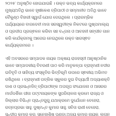
୨୦୨୫’ ଅନୁଷ୍ଠିତ ହୋଇଯାଇଛି । ଉକ୍ତ ଭବ୍ୟ କାର୍ଯ୍ୟକ୍ରମରେ
ମୁଖ୍ୟଅତିଥି ଭାବେ ହୃଷୀକେଶ ତ୍ରିପାଠୀ ଓ ସମ୍ମାନୀତ ଅତିଥି ଭାବେ
ବୈକୁଣ୍ଠ ବିହାରୀ ସ୍ୱାଇଁ ଯୋଗ ଦେଇଥିଲେ । ପ୍ରାରମ୍ଭିକ
ପର୍ଯ୍ୟାୟରେ ବାଗଦେବୀ ମାତା ସରସ୍ୱତୀଙ୍କ ନିକଟରେ ପୁଷ୍ପମାଲ୍ୟ
ଓ ପ୍ରଦୀପ ପ୍ରଜ୍ଵଳନ କରିବା ସହ ବନ୍ଦନା ଓ ଆବହନୀ ସଙ୍ଗୀତ ଗାନ
କରି କାର୍ଯକ୍ରମକୁ ଆଗେଇ ନେଇଥିଲେ ଉକ୍ତ ସାରସ୍ଵତ
କାର୍ଯ୍ୟକ୍ରମରେ ।
ଏହି ଅବସରରେ ସମ୍ପାଦକ ନାୟକ ଅକ୍ଷୟ ରାଜହସ୍ତୀ ଆନୁଷ୍ଠାନିକ
ଭାବେ ସମ୍ପାଦକୀୟ ବିବରଣୀ ପାଠ କରି ମାତୃକଳ୍ପା ବ୍ରାହ୍ମଣୀ ନଦୀର
ଇତିବୃତି ଓ ସାହିତ୍ୟ ସଂସ୍କୃତିର ଭିତ୍ତିଭୂମି ଉପରେ ସ୍ଵକୀୟ ଅଭିମତ
ରଖିଥିଲେ । ବ୍ରାହ୍ମଣୀ ପବ୍ଲିକ ସ୍କୁଲର ଦୁଇ ବିଦ୍ୟାର୍ଥୀ ଅଦ୍ୟାଶକ୍ତି
ଦାଶ ଓ ପ୍ରସନ୍ନଜିତ୍ ତ୍ରିପାଠୀଙ୍କ ଅପରୂପ ସଂଯୋଜନା ଓ ଆସରର
ମାର୍ଗଦର୍ଶିକା ଗୀତା ପଟ୍ଟନାୟକଙ୍କ ସୁପରିଚାଳନା କ୍ରମେ ରାଜ୍ୟ ଓ
ଜିଲ୍ଲାର ବିଭିନ୍ନ ପ୍ରାନ୍ତରୁରୁ ଯଥାକ୍ରମେ ଦୁର୍ଯୋଧନ ବେହେରା,
ରତ୍ନପ୍ରଭା ସାହୁ, ଦୁଷ୍ମନ୍ତ କୁମାର ସାହୁ, ସବିତା ରାଣୀ ବେହେରା,
ସନ୍ଦୀପ କୁମାର କର, ସ୍ନେହାଶିଷ ପଣ୍ଡା,ଅଜୟ କୁମାର ନାୟକ, ଲଗ୍ନ