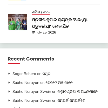
ସାହିତ୍ୟ ଖବର
ପ୍ରଦୀପ କୁମାର ରାୟଙ୍କ ‘ଅନନ୍ୟା
ଅତୁଳନୀୟା’ ଲୋକାର୍ପିତ
July 25, 2026
Recent Comments
Sagar Behera
on
ସ୍ମୃତି
Subha Narayan
on
ଦେହଟେ ଅଛି ମାନେ …
Subha Narayan Swain
on
ମଡ଼ାଚଣ୍ଡିଆ ଓ ଅନ୍ୟମାନେ
Subha Narayan Swain
on
ସମ୍ପର୍କ ସମ୍ପର୍କରେ