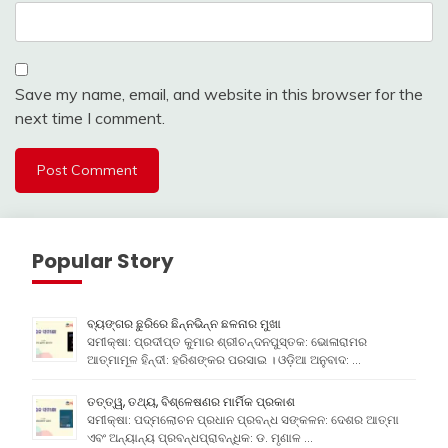
Save my name, email, and website in this browser for the
next time I comment.
Popular Story
ବ୍ୟଙ୍ଗର ଛୁରିରେ ଛିନ୍ନଭିନ୍ନ ଛଳନାର ମୁଖା
ସମୀକ୍ଷା: ପ୍ରଦୀପ୍ତ କୁମାର ଶ୍ରୀଚନ୍ଦନପୁସ୍ତକ: ଭୋଳାରାମର
ଆତ୍ମାମୂଳ ହିନ୍ଦୀ: ହରିଶଙ୍କର ପରସାଇ । ଓଡ଼ିଆ ଅନୁବାଦ: …
ତତ୍ତ୍ୱ, ତଥ୍ୟ, ବିଶ୍ଳେଷଣର ମାର୍ମିକ ପ୍ରକାଶ
ସମୀକ୍ଷା: ପଦ୍ମଲୋଚନ ପ୍ରଧାନ ପ୍ରବନ୍ଧ ସଙ୍କଳନ: ଦେଶର ଆତ୍ମା
ଏବଂ ଅନ୍ୟାନ୍ୟ ପ୍ରବନ୍ଧପ୍ରାବନ୍ଧିକ: ଡ. ମୃଣାଳ …