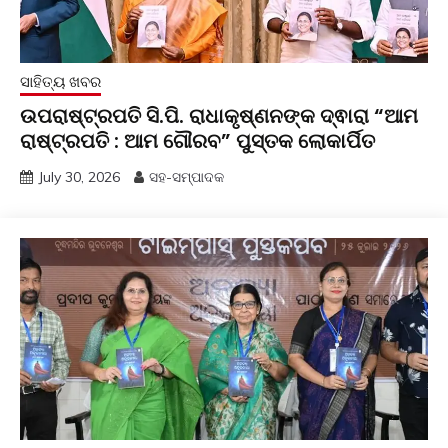
ସାହିତ୍ୟ ଖବର
ଉପରାଷ୍ଟ୍ରପତି ସି.ପି. ରାଧାକୃଷ୍ଣନଙ୍କ ଦ୍ଵାରା “ଆମ
ରାଷ୍ଟ୍ରପତି : ଆମ ଗୌରବ” ପୁସ୍ତକ ଲୋକାର୍ପିତ
July 30, 2026
ସହ-ସମ୍ପାଦକ