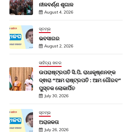
ନୀଳବର୍ଣ୍ଣ ଶୃଗାଳ
August 4, 2026
ସ୍ତମ୍ଭ
ଭବସାଗର
August 2, 2026
ସାହିତ୍ୟ ଖବର
ଉପରାଷ୍ଟ୍ରପତି ସି.ପି. ରାଧାକୃଷ୍ଣନଙ୍କ
ଦ୍ଵାରା “ଆମ ରାଷ୍ଟ୍ରପତି : ଆମ ଗୌରବ”
ପୁସ୍ତକ ଲୋକାର୍ପିତ
July 30, 2026
ସ୍ତମ୍ଭ
ଅରାଜକତା
July 26, 2026