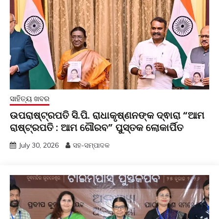
ସାହିତ୍ୟ ଖବର
ଉପରାଷ୍ଟ୍ରପତି ସି.ପି. ରାଧାକୃଷ୍ଣନଙ୍କ ଦ୍ଵାରା “ଆମ
ରାଷ୍ଟ୍ରପତି : ଆମ ଗୌରବ” ପୁସ୍ତକ ଲୋକାର୍ପିତ
July 30, 2026
ସହ-ସମ୍ପାଦକ