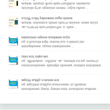
ସମୀକ୍ଷା: ପ୍ରଦୀପ୍ତ କୁମାର ଶ୍ରୀଚନ୍ଦନପୁସ୍ତକ: ଭୋଳାରାମର
ଆତ୍ମାମୂଳ ହିନ୍ଦୀ: ହରିଶଙ୍କର ପରସାଇ । ଓଡ଼ିଆ ଅନୁବାଦ: …
ତତ୍ତ୍ୱ, ତଥ୍ୟ, ବିଶ୍ଳେଷଣର ମାର୍ମିକ ପ୍ରକାଶ
ସମୀକ୍ଷା: ପଦ୍ମଲୋଚନ ପ୍ରଧାନ ପ୍ରବନ୍ଧ ସଙ୍କଳନ: ଦେଶର ଆତ୍ମା
ଏବଂ ଅନ୍ୟାନ୍ୟ ପ୍ରବନ୍ଧପ୍ରାବନ୍ଧିକ: ଡ. ମୃଣାଳ …
ଲୋକକଥାରେ ପରିବେଶ ସଂରକ୍ଷଣର ବାର୍ତ୍ତା
ବହି: ଦ ନୁଟମେଗ୍ସ କର୍ସର୍: ପାରାବଲ୍ ଫର ଏ ପ୍ଲାନେଟ୍ ଇନ
କ୍ରାଇସିସ୍ଲେଖକ: ଅମିତାଭ ଘୋଷପ୍ରକାଶକ: …
ଅଳ୍ପ କଥା, ଗଭୀର ଭାବ
ବହି: ‘ସ୍ୱପ୍ନଶ୍ରବା’, ‘ମଧୁବ୍ରତା’ ଏବଂ ‘ଅମୋକ୍ଷ ତପ’କବି: ଉମାକାନ୍ତ
ମହାପାତ୍ରପ୍ରକାଶକ: ଶ୍ରୀପର୍ଣ୍ଣା ପ୍ରକାଶନୀ, ଉଦୟରାଗ କମ୍ପେ୍ଲକ୍ସ,
…
ସାହିତ୍ୟ, ସଂସ୍କୃତି ଓ ସମାଜର କଥା
ବହି: ସାହିତ୍ୟରେ ସଂସ୍କୃତିର ସଂକେତଲେଖକ: ଇଂ ମୁରଲୀଧର
ହୋତାପ୍ରକାଶକ: ନିଶବ୍ଦ, ଡିଭାଇନ ନଗର, କଟକପ୍ରଥମ ସଂସ୍କରଣ: …