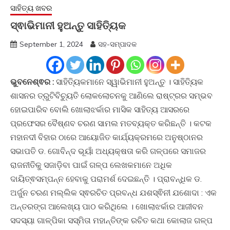
ସାହିତ୍ୟ ଖବର
ସ୍ଵାଭିମାନୀ ହୁଅନ୍ତୁ ସାହିତ୍ୟିକ
September 1, 2024
ସହ-ସମ୍ପାଦକ
ଭୁବନେଶ୍ଵର :
ସାହିତ୍ୟିକମାନେ ସ୍ୱାଭିମାନୀ ହୁଅନ୍ତୁ । ସାହିତ୍ୟିକ
ଶାସନର ତ୍ରୁଟିବିଚ୍ୟୁତି ଲୋକଲୋଚନକୁ ଆଣିଲେ ରାଷ୍ଟ୍ରର ସମ୍ଭବ
ହୋଇପାରିବ ବୋଲି ଖୋଲାଝର୍କାର ମାସିକ ସାହିତ୍ୟ ଆସରରେ
ପ୍ରଫେସର ବୈଷ୍ଣବ ଚରଣ ସାମଲ ମତବ୍ୟକ୍ତ କରିଛନ୍ତି । କଟକ
ମହାନଦୀ ବିହାର ଠାରେ ଆୟୋଜିତ କାର୍ଯ୍ୟକ୍ରମରେ ଅନୁଷ୍ଠାନର
ସଭାପତି ଡ. ଗୋବିନ୍ଦ ଭୂୟାଁ ଅଧ୍ୟକ୍ଷତା କରି ଗଳ୍ପରେ ସମାଜର
ରାଜନୀତିକୁ ସଜାଡ଼ିବା ପାଇଁ ଗଳ୍ପ ଲେଖକମାନେ ଅଧିକ
ଦାୟିତ୍ଵସମ୍ପନ୍ନ ହେବାକୁ ପରାମର୍ଶ ଦେଇଛନ୍ତି । ପ୍ରାବନ୍ଧିକ ଡ.
ଅର୍ଜୁନ ଚରଣ ମଲ୍ଲିକ ସ୍ଵରଚିତ ପ୍ରବନ୍ଧ ଯଶସ୍ଵିନୀ ଯଶୋଦା : ଏକ
ଅନ୍ତରଙ୍ଗ ଆଲେଖ୍ୟ ପାଠ କରିଥିଲେ । ଖୋଲାଝର୍କାର ଆଜୀବନ
ସଦସ୍ୟା ଗାଳ୍ପିକା ସସ୍ମିତା ମହାନ୍ତିଙ୍କ ରଚିତ କଥା କୋଲାଜ ଗଳ୍ପ