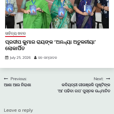
ସାହିତ୍ୟ ଖବର
ପ୍ରଦୀପ କୁମାର ରାୟଙ୍କ ‘ଅନନ୍ୟା ଅତୁଳନୀୟା’
ଲୋକାର୍ପିତ
July 25, 2026
ସହ-ସମ୍ପାଦକ
Post
Previous:
Next:
ଆଶା ଆଉ ନିରାଶା
କବିୟତ୍ରୀ ଗୀତାଞ୍ଜଳି ପୃଷ୍ଟିଙ୍କ
navigation
‘ଆ’ ପଢିବା ଗପ’ ପୁସ୍ତକ ଉନ୍ମାଚିତ
Leave a reply