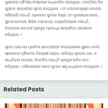
ପୁସ୍ତକର ଦ୍ଵିତୀୟ ସଂସ୍କରଣ ଉନ୍ମୋଚିତ ହୋଇଥିଲା । ଗାଳ୍ପିକା ନିଜ
ପୁସ୍ତକ ସମ୍ପର୍କରେ ସୂଚନା ଦେଇଥିଲେ । ଇଂ ଗୋପାଳକୃଷ୍ଣ ବେହେରା,
ଗୌରହରି ମହାନ୍ତି, ପ୍ରମୋଦ କୁମାର ମିଶ୍ର, ଇଂ ମୁରଲୀଧର ହୋତା,
ସୁବାସ ଶତପଥୀ, ଶିଶିର ମହାପାତ୍ର, ଜ୍ୟୋତିରଞ୍ଜନ ମହାନ୍ତି,
ବିମ୍ବାଧର ଶତପଥୀ ପ୍ରମୁଖ ପ୍ରବନ୍ଧ ସମ୍ପର୍କରେ ଆଲୋଚନା
କରିଥିଲେ ।
ସୂଚନା ଥାଉ ଯେ ପ୍ରତିମା ଶତପଥୀଙ୍କ ସଂଯୋଜନାରେ ସୁଷମା ଦେବୀ,
ସ୍ନେହଳତା ଦ୍ଵିବେଦୀ, ମିନାକ୍ଷୀ ପଣ୍ଡା, ଆଦିତ୍ୟ ପ୍ରତାପ ଧଳ, ଡ.
ଶାନ୍ତିଲତା ବେହେରା, ନିବେଦିତା ମହାନ୍ତି ପ୍ରମୁଖ କବିତ ପାଠ
କରିଥିଲେ । ପରିଶେଷରେ ଶରତ କୁମାର ସାହୁ ଧନ୍ୟବାଦ ଦେଇଥିଲେ ।
Related Posts