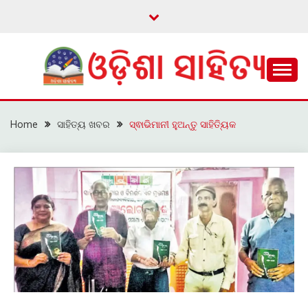
Skip
to
content
ଓଡ଼ିଆ ଇ-ସାହିତ୍ୟକୁ ଆଗକୁ ନେବାକୁ ଏକ ନୂଆ ପ୍ରଚେଷ୍ଠା
ଓଡ଼ିଶା ସାହିତ୍ୟ
Home
ସାହିତ୍ୟ ଖବର
ସ୍ଵାଭିମାନୀ ହୁଅନ୍ତୁ ସାହିତ୍ୟିକ