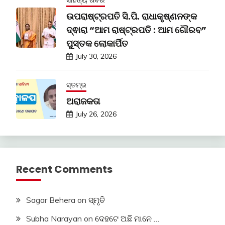
ଉପରାଷ୍ଟ୍ରପତି ସି.ପି. ରାଧାକୃଷ୍ଣନଙ୍କ
ଦ୍ଵାରା “ଆମ ରାଷ୍ଟ୍ରପତି : ଆମ ଗୌରବ”
ପୁସ୍ତକ ଲୋକାର୍ପିତ
July 30, 2026
ସ୍ତମ୍ଭ
ଅରାଜକତା
July 26, 2026
Recent Comments
Sagar Behera
on
ସ୍ମୃତି
Subha Narayan
on
ଦେହଟେ ଅଛି ମାନେ …