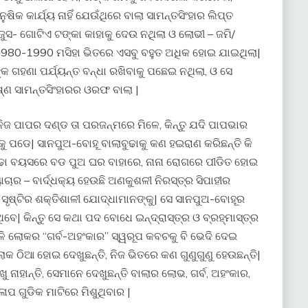
ିକ କାର୍ଯ୍ୟ ନାହିଁ ଯେଉଁଥିରେ ବାଲା ସାମନ୍ତସିଂହାର ଲିପ୍ତ
ଜୁସ- ଗୋଟିଏ ଟଙ୍କା କାହାକୁ ଦେଉ ନଥିଲା ଓ ଲୋଭୀ – ଜମି/
| 1980-1990 ମସିହା ଭିତରେ ଏସବୁ ବହୁତ ଅଧିକ ହୋଇ ଯାଇଥିଲା|
ଗହଣା ପର୍ଯ୍ୟନ୍ତ ବନ୍ଧା ରଖିବାକୁ ପଛେଇ ନଥିଲା, ଓ ସେ
୍ଣ ସାମନ୍ତସିଂହାରର ଓରଫ ବାଲା |
ିଜ ପାପର ଦଣ୍ଡ ତା ପରଜନ୍ମରେ ମିଳେ, କିନ୍ତୁ ଯଦି ପାପଭାର
 ପଡେ| ସାନପୁଅ-ବୋହୂ ବାଲାବୁଢାକୁ କଣ ହଇରାଣ କରିଛନ୍ତି କି
ତୁ ବୁଢା ବୟସରେ ବଡ ପୁଅ ଘର ବାହାରେ, ନାନା ରୋଗରେ ପୀଡିତ ହୋଇ
ଚାର – ବାର୍ଦ୍ଧକ୍ୟ ହେଉଛି ଅଣକୁଶଳୀ ନିରସ୍ତ୍ର ସିପାହୀର
ଛି ସୃଷ୍ଟିର ଶକ୍ତିଶାଳୀ ଯୋଦ୍ଧାମାନଙ୍କୁ| ସେ ସାନପୁଅ-ବୋହୂର
ଥିବେ| କିନ୍ତୁ ସେ କଥା ପଦ ବୋଧେ ଇନ୍ଦ୍ରାସ୍ତ୍ର ଓ ବ୍ରହ୍ମାସ୍ତ୍ର
ଭଳି ଲୋକର “ଗର୍ବ-ଅହଂକାର” ସ୍ୱରୂପ କବଚକୁ ବି ଭେଦି ଦେଇ
 ଲୋକ ଠିଆ ହୋଇ ଦେଖୁଛନ୍ତି, ନିଜ ଭିତରେ କଣ ଗୁଣୁଗୁଣୁ ହେଉଛନ୍ତି|
ାହାନ୍ତି, ସେମାନେ ଦେଖୁଛନ୍ତି ବାଲାର ଲୋଭ, ଗର୍ବ, ଅହଂକାର,
ାପ ଗୁଡିକ ମାଟିରେ ମିଶୁଥିବାର |