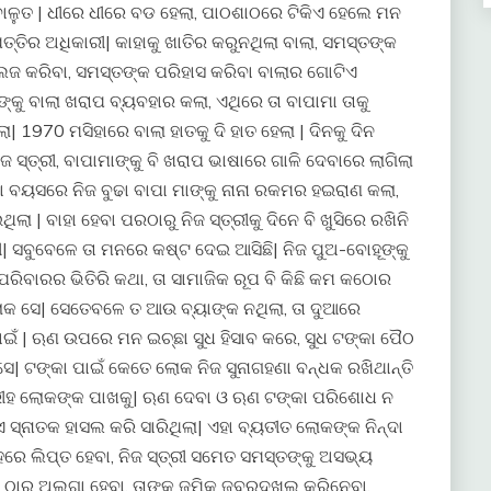
ାଳୁତ | ଧୀରେ ଧୀରେ ବଡ ହେଲା, ପାଠଶାଠରେ ଟିକିଏ ହେଲେ ମନ
୍ତିର ଅଧିକାରୀ| କାହାକୁ ଖାତିର କରୁନଥିଲା ବାଲା, ସମସ୍ତଙ୍କ
ଲଜ କରିବା, ସମସ୍ତଙ୍କ ପରିହାସ କରିବା ବାଲାର ଗୋଟିଏ
ୁ ବାଲା ଖରାପ ବ୍ୟବହାର କଲା, ଏଥିରେ ତା ବାପାମା ତାକୁ
| 1970 ମସିହାରେ ବାଲା ହାତକୁ ଦି ହାତ ହେଲା | ଦିନକୁ ଦିନ
 ସ୍ତ୍ରୀ, ବାପାମାଙ୍କୁ ବି ଖରାପ ଭାଷାରେ ଗାଳି ଦେବାରେ ଲାଗିଲା
ବୁଢା ବୟସରେ ନିଜ ବୁଢା ବାପା ମାଙ୍କୁ ନାନା ରକମର ହଇରାଣ କଲା,
ା | ବାହା ହେବା ପରଠାରୁ ନିଜ ସ୍ତ୍ରୀକୁ ଦିନେ ବି ଖୁସିରେ ରଖିନି
| ସବୁବେଳେ ତା ମନରେ କଷ୍ଟ ଦେଇ ଆସିଛି| ନିଜ ପୁଅ-ବୋହୂଙ୍କୁ
ପରିବାରର ଭିତିରି କଥା, ତା ସାମାଜିକ ରୂପ ବି କିଛି କମ କଠୋର
 ଲୋକ ସେ| ସେତେବଳେ ତ ଆଉ ବ୍ୟାଙ୍କ ନଥିଲା, ତା ଦୁଆରେ
ାଇଁ | ଋଣ ଉପରେ ମନ ଇଚ୍ଛା ସୁଧ ହିସାବ କରେ, ସୁଧ ଟଙ୍କା ପୈଠ
 ଟଙ୍କା ପାଇଁ କେତେ ଲୋକ ନିଜ ସୁନାଗହଣା ବନ୍ଧକ ରଖିଥାନ୍ତି
ନିରୀହ ଲୋକଙ୍କ ପାଖକୁ| ଋଣ ଦେବା ଓ ଋଣ ଟଙ୍କା ପରିଶୋଧ ନ
ସ୍ନାତକ ହାସଲ କରି ସାରିଥିଲା| ଏହା ବ୍ୟତୀତ ଲୋକଙ୍କ ନିନ୍ଦା
ହରେ ଲିପ୍ତ ହେବା, ନିଜ ସ୍ତ୍ରୀ ସମେତ ସମସ୍ତଙ୍କୁ ଅସଭ୍ୟ
କ ଠାରୁ ଅଲଗା ହେବା, ତାଙ୍କ ଜମିକୁ ଜବରଦଖଲ କରିନେବା,