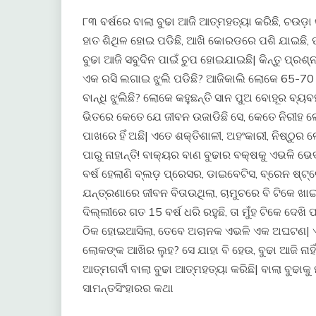
୮୩ ବର୍ଷରେ ବାଲା ବୁଢା ଆଜି ଆତ୍ମହତ୍ୟା କରିଛି, ଚଉଡ଼ା କ
ହାତ ଶିଥିଳ ହୋଇ ପଡିଛି, ଆଖି କୋରଡରେ ପଶି ଯାଇଛି, ପ
ବୁଢା ଆଜି ସବୁଦିନ ପାଇଁ ଚୁପ ହୋଇଯାଇଛି| କିନ୍ତୁ ପ୍ରଶ
ଏକ ରସି ଲଗାଇ ଝୁଲି ପଡିଛି? ଆଜିକାଲି ଲୋକେ 65-70 ବର
ବାନ୍ଧି ଝୁଲିଛି? ଲୋକେ କହୁଛନ୍ତି ସାନ ପୁଅ ବୋହୂର ବ୍ୟ
ଭିତରେ କେତେ ଯେ ଜୀବନ ଉଜାଡିଛି ସେ, କେତେ ନିରୀହ 
ପାଖରେ ହିଁ ଅଛି| ଏତେ ଶକ୍ତିଶାଳୀ, ଅହଂକାରୀ, ନିଷ୍
ପାରୁ ନାହାନ୍ତି! ବାକ୍ୟର ବାଣ ବୁଢାର ବକ୍ଷକୁ ଏଭଳି ଭେ
ବର୍ଷ ହେଲାଣି ବ୍ଲଡ଼ ପ୍ରେସର, ଡାଇବେଟିସ, ବ୍ରେନ ଷ୍ଟ
ଯନ୍ତ୍ରଣାରେ ଜୀବନ ବିତାଉଥିଲା, ଚାମୁଚରେ ବି ଟିକେ ଖ
ଦିଲ୍ଲୀରେ ଗତ 15 ବର୍ଷ ଧରି ରହୁଛି, ତା ମୁଁହ ଟିକେ ଦେଖି
ଠିକ ହୋଇଆସିଲା, ତେବେ ଅଚାନକ ଏଭଳି ଏକ ଅଘଟଣ| ଏହା
ଲୋକଙ୍କ ଆଖିର ଲୁହ? ସେ ଯାହା ବି ହେଉ, ବୁଢା ଆଜି ନାହିଁ,
ଆତ୍ମଗର୍ବୀ ବାଲା ବୁଢା ଆତ୍ମହତ୍ୟା କରିଛି| ବାଲା ବୁଢାକୁ ମ
ସାମନ୍ତସିଂହାରର କଥା