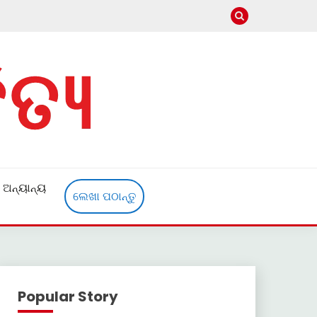
ଅନ୍ୟାନ୍ୟ
ଲେଖା ପଠାନ୍ତୁ
Popular Story