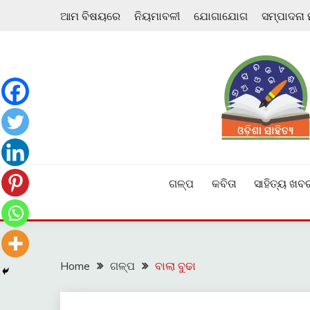
Skip
ଆମ ବିଷୟରେ
ନିୟମାବଳୀ
ଯୋଗାଯୋଗ
ସମ୍ପାଦନା
to
content
ଓଡ଼ିଆ ଇ-ସାହିତ୍ୟକୁ ଆଗକୁ ନେବାକୁ ଏକ ନୂଆ ପ୍ରଚେଷ୍ଠା
ଓଡ଼ିଶା ସାହିତ୍ୟ
ଗଳ୍ପ
କବିତା
ସାହିତ୍ୟ ଖବ
Home
ଗଳ୍ପ
ବାଲା ବୁଢା