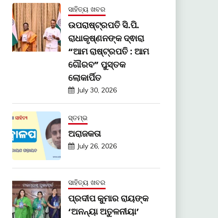
ସାହିତ୍ୟ ଖବର
ଉପରାଷ୍ଟ୍ରପତି ସି.ପି.
ରାଧାକୃଷ୍ଣନଙ୍କ ଦ୍ଵାରା
“ଆମ ରାଷ୍ଟ୍ରପତି : ଆମ
ଗୌରବ” ପୁସ୍ତକ
ଲୋକାର୍ପିତ
July 30, 2026
ସ୍ତମ୍ଭ
ଅରାଜକତା
July 26, 2026
ସାହିତ୍ୟ ଖବର
ପ୍ରଦୀପ କୁମାର ରାୟଙ୍କ
‘ଅନନ୍ୟା ଅତୁଳନୀୟା’