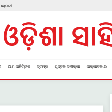
 ମଣ୍ଡଳୀ
ର
ଆମ ସାହିତ୍ୟିକ
ସ୍ତମ୍ଭ
ପୁସ୍ତକ ସମୀକ୍ଷା
ସାକ୍ଷାତକାର