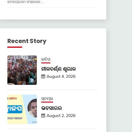
କଟକପ୍ରଥମ ସଂସ୍କରଣ: …
Recent Story
କବିତା
ନୀଳବର୍ଣ୍ଣ ଶୃଗାଳ
August 4, 2026
ସ୍ତମ୍ଭ
ଭବସାଗର
August 2, 2026