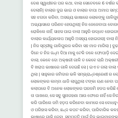
ଦେଶ ସ୍ୱାଧୀନର ପର କଥା, ବାଲା ସେତେବଳେ 6 ବର୍ଷର ବ
ଦେଲାନି| ବାଲାର ଦୁଇ ଭାଇ ଓ ବାଲାର ବାପା ଅମାପ ସମ୍ପତ
ସହ ଝଗଡା କରିବା, ଅସଭ୍ୟ ଭାଷାରେ ଲୋକଙ୍କୁ ଗାଳିଗୁ
ଅଭ୍ୟାସରେ ପରିଣତ ହେଉଥିଲା| ନିଜ ଜେଜେବାପା ବୋଉଙ୍କ
ରୋକିଲେ ନାହିଁ, ସାହସ ପାଇ ବାଲା ଆହୁରି ଉଦ୍ଧତ ହୋଇଗଲା
ବାଲାର କାର୍ଯ୍ୟକଳାପ ଆହୁରି ଅସହ୍ୟ ହୋଇଗଲା| ବାଲା ନିଜ
| ନିଜ ସ୍ତ୍ରୀକୁ ଗାଳିଗୁଲଜ କରିବା ସହ ମାଡ ମାରିଲା | 
ଦିନେ ତ ନିଜ ଜନ୍ମ ଦିଆ ମାକୁ ଟେକି ତଳେ ଫୋପାଡ଼ି ଦେଇଥିଲ
ବାଲା, କେବେ ଦୋ ଅକ୍ଷରୀ ଗାଳି ତ କେବେ ଚାରି ଅକ୍ଷରୀ
ବି ଖରାପ ଭାଷାରେ ଗାଳି ଦେଇଛି ସେ | ଇଏ ତ ଗଲା ବାଲା 
ଥିଲା | ସାହୁକାର ଜମିଦାର ଭଳି ସମ୍ଭ୍ରାନ୍ତଶ୍ରେଣୀ ର
ଲୋକଙ୍କର ଲମ୍ବା ଧାଡି ଲାଗୁଥିଲା ଟଙ୍କା ଋଣ ନେବା ପ
କଲାପରେ ବି ଅନେକ ଲୋକଙ୍କର ଘରଜମି ହଡପ କରିଛି ସେ|
ତା ପାଖରେ, ସେ ସବୁ ସୁନାଗହଣା ଆଉ ଫେରେ ନାହିଁ ସେ 
କରି ପାରିଲେ ଜମି ହଡ଼ପ କରିନେବା କାମରେ ସେ ବୋଧହୁଏ 
ଓ ପରିହାସ କରିବା, ଛନ୍ଦ କପଟ କରିବା, ପାରିବାରିକ କଳ
ଭାଷାରେ ଗାଳି ଦେବା, ସମ୍ପତ୍ତି ପାଇଁ ନିଜ ଭାଇମାନଙ୍