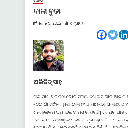
ଗଳ୍ପ
ବାଲା ବୁଢା
June 9, 2022
ସମ୍ପାଦକ
ଅଭିଜିତ୍ ସାହୁ
ମଇ ମାସ ୭ ତାରିଖ ଭୋର ସମୟ, ପୋଲିସ ଗାଡି ଆଜି ମାଧପ
ଦେଇ ଗାଁ ମଝିରେ ଥିବା ରାଜଉଆସ ଆଗରେ| ରାଜଉଆସ ଅସ
ଧନୀ ଲୋକର ଘର, ଧଳା ଫରଫର ଘରଟି| ସେ ଘର ଆଗ ଦେଇ 
“ଏମିତି ମୋର ଖଣ୍ଡେ ଘରଟି ଥାନ୍ତା ହେଲେ” | ପୋଲିସ
ଦେଇଛନ୍ତି, ପାଖରେ ଦଉଡି ଖଣ୍ଡେ ପଡିଛି, କିଏ ଗୋଟି