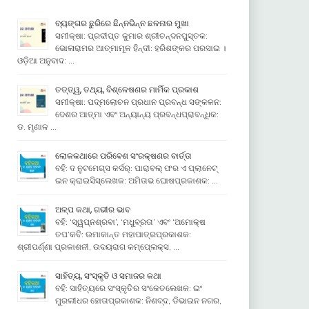
ବ୍ୟଙ୍ଗର ଛୁରିରେ ଛିନ୍ନଭିନ୍ନ ଛଳନାର ମୁଖା
ସମୀକ୍ଷା: ପ୍ରଦୀପ୍ତ କୁମାର ଶ୍ରୀଚନ୍ଦନପୁସ୍ତକ:
ଭୋଳାରାମର ଆତ୍ମାମୂଳ ହିନ୍ଦୀ: ହରିଶଙ୍କର ପରସାଇ ।
ଓଡ଼ିଆ ଅନୁବାଦ: …
ତତ୍ତ୍ୱ, ତଥ୍ୟ, ବିଶ୍ଳେଷଣର ମାର୍ମିକ ପ୍ରକାଶ
ସମୀକ୍ଷା: ପଦ୍ମଲୋଚନ ପ୍ରଧାନ ପ୍ରବନ୍ଧ ସଙ୍କଳନ:
ଦେଶର ଆତ୍ମା ଏବଂ ଅନ୍ୟାନ୍ୟ ପ୍ରବନ୍ଧପ୍ରାବନ୍ଧିକ:
ଡ. ମୃଣାଳ …
ଲୋକକଥାରେ ପରିବେଶ ସଂରକ୍ଷଣର ବାର୍ତ୍ତା
ବହି: ଦ ନୁଟମେଗ୍ସ କର୍ସର୍: ପାରାବଲ୍ ଫର ଏ ପ୍ଲାନେଟ୍
ଇନ କ୍ରାଇସିସ୍ଲେଖକ: ଅମିତାଭ ଘୋଷପ୍ରକାଶକ: …
ଅଳ୍ପ କଥା, ଗଭୀର ଭାବ
ବହି: ‘ସ୍ୱପ୍ନଶ୍ରବା’, ‘ମଧୁବ୍ରତା’ ଏବଂ ‘ଅମୋକ୍ଷ
ତପ’କବି: ଉମାକାନ୍ତ ମହାପାତ୍ରପ୍ରକାଶକ:
ଶ୍ରୀପର୍ଣ୍ଣା ପ୍ରକାଶନୀ, ଉଦୟରାଗ କମ୍ପେ୍ଲକ୍ସ, …
ସାହିତ୍ୟ, ସଂସ୍କୃତି ଓ ସମାଜର କଥା
ବହି: ସାହିତ୍ୟରେ ସଂସ୍କୃତିର ସଂକେତଲେଖକ: ଇଂ
ମୁରଲୀଧର ହୋତାପ୍ରକାଶକ: ନିଶବ୍ଦ, ଡିଭାଇନ ନଗର,