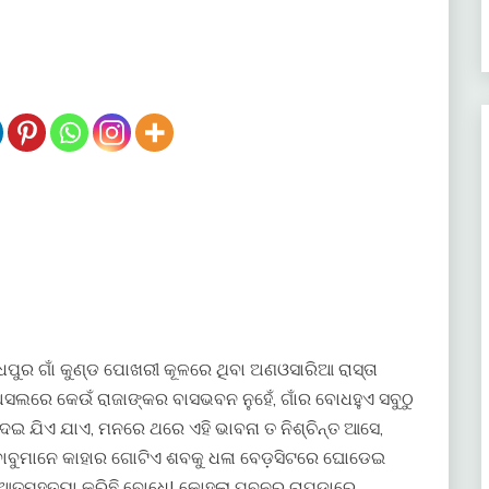
ୁର ଗାଁ କୁଣ୍ଡ ପୋଖରୀ କୂଳରେ ଥିବା ଅଣଓସାରିଆ ରାସ୍ତା
ଲରେ କେଉଁ ରାଜାଙ୍କର ବାସଭବନ ନୁହେଁ, ଗାଁର ବୋଧହୁଏ ସବୁଠୁ
ଯିଏ ଯାଏ, ମନରେ ଥରେ ଏହି ଭାବନା ତ ନିଶ୍ଚିନ୍ତ ଆସେ,
 ବାବୁମାନେ କାହାର ଗୋଟିଏ ଶବକୁ ଧଳା ବେଡ଼ସିଟରେ ଘୋଡେଇ
ଏ ଆତ୍ମହତ୍ୟା କରିଛି ବୋଧେ| କୋହଲା ପବନର ଚାପୁଡ଼ାରେ