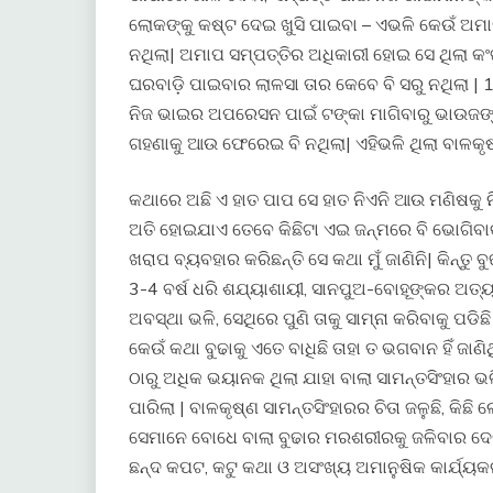
ଲୋକଙ୍କୁ କଷ୍ଟ ଦେଇ ଖୁସି ପାଇବା – ଏଭଳି କେଉଁ ଅମାନୁଷ
ନଥିଲା| ଅମାପ ସମ୍ପତ୍ତିର ଅଧିକାରୀ ହୋଇ ସେ ଥିଲା କଂ
ଘରବାଡ଼ି ପାଇବାର ଲାଳସା ତାର କେବେ ବି ସରୁ ନଥିଲା 
ନିଜ ଭାଇର ଅପରେସନ ପାଇଁ ଟଙ୍କା ମାଗିବାରୁ ଭାଉଜଙ୍କ 
ଗହଣାକୁ ଆଉ ଫେରେଇ ବି ନଥିଲା| ଏହିଭଳି ଥିଲା ବାଳକୃଷ
କଥାରେ ଅଛି ଏ ହାତ ପାପ ସେ ହାତ ନିଏନି ଆଉ ମଣିଷକୁ ନ
ଅତି ହୋଇଯାଏ ତେବେ କିଛିଟା ଏଇ ଜନ୍ମରେ ବି ଭୋଗିବାକୁ
ଖରାପ ବ୍ୟବହାର କରିଛନ୍ତି ସେ କଥା ମୁଁ ଜାଣିନି| କିନ୍
3-4 ବର୍ଷ ଧରି ଶଯ୍ୟାଶାୟୀ, ସାନପୁଅ-ବୋହୂଙ୍କର ଅତ୍ୟା
ଅବସ୍ଥା ଭଳି, ସେଥିରେ ପୁଣି ତାକୁ ସାମ୍ନା କରିବାକୁ ପଡି
କେଉଁ କଥା ବୁଢାକୁ ଏତେ ବାଧିଛି ତାହା ତ ଭଗବାନ ହିଁ ଜାଣି
ଠାରୁ ଅଧିକ ଭୟାନକ ଥିଲା ଯାହା ବାଲା ସାମନ୍ତସିଂହାର 
ପାରିଲା | ବାଳକୃଷ୍ଣ ସାମନ୍ତସିଂହାରର ଚିତା ଜଳୁଛି, କିଛି
ସେମାନେ ବୋଧେ ବାଲା ବୁଢାର ମରଶରୀରକୁ ଜଳିବାର ଦେଖୁ ନ
ଛନ୍ଦ କପଟ, କଟୁ କଥା ଓ ଅସଂଖ୍ୟ ଅମାନୁଷିକ କାର୍ଯ୍ୟକଳ