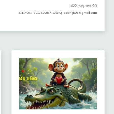
ଅଭିଜିତ୍ ସାହୁ, ଖଣ୍ଡଗିରି
ମୋବାଇଲ- 8917500934, ଇମେଲ୍- sabhijit05@gmail.com