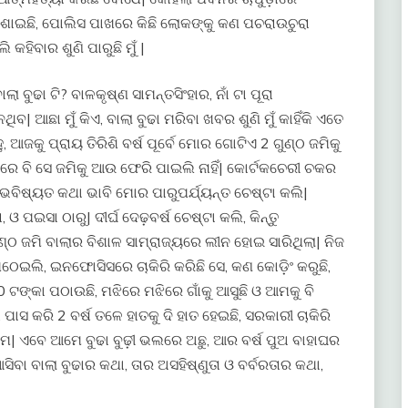
ା ଶୋଇଛି, ପୋଲିସ ପାଖରେ କିଛି ଲୋକଙ୍କୁ କଣ ପଚରାଉଚୁରା
କହିବାର ଶୁଣି ପାରୁଛି ମୁଁ |
ା ବୁଢା ଟି? ବାଳକୃଷ୍ଣ ସାମନ୍ତସିଂହାର, ନାଁ ଟା ପୂରା
| ଆଛା ମୁଁ କିଏ, ବାଲା ବୁଢା ମରିବା ଖବର ଶୁଣି ମୁଁ କାହିଁକି ଏତେ
 ଆଜକୁ ପ୍ରାୟ ତିରିଶି ବର୍ଷ ପୂର୍ବେ ମୋର ଗୋଟିଏ 2 ଗୁଣ୍ଠ ଜମିକୁ
 ପରେ ବି ସେ ଜମିକୁ ଆଉ ଫେରି ପାଇଲି ନାହିଁ| କୋର୍ଟକଚେରୀ ଚକର
ଭବିଷ୍ୟତ କଥା ଭାବି ମୋର ପାରୁପର୍ଯ୍ୟନ୍ତ ଚେଷ୍ଟା କଲି|
ା, ଓ ପଇସା ଠାରୁ| ଦୀର୍ଘ ଦେଢ଼ବର୍ଷ ଚେଷ୍ଟା କଲି, କିନ୍ତୁ
୍ଠ ଜମି ବାଲାର ବିଶାଳ ସାମ୍ରାଜ୍ୟରେ ଲୀନ ହୋଇ ସାରିଥିଲା| ନିଜ
ଠେଇଲି, ଇନଫୋସିସରେ ଚାକିରି କରିଛି ସେ, କଣ କୋଡ଼ିଂ କରୁଛି,
ଟଙ୍କା ପଠାଉଛି, ମଝିରେ ମଝିରେ ଗାଁକୁ ଆସୁଛି ଓ ଆମକୁ ବି
ାସ କରି 2 ବର୍ଷ ତଳେ ହାତକୁ ଦି ହାତ ହେଇଛି, ସରକାରୀ ଚାକିରି
| ଏବେ ଆମେ ବୁଢା ବୁଢ଼ୀ ଭଲରେ ଅଛୁ, ଆର ବର୍ଷ ପୁଅ ବାହାଘର
ିବା ବାଲା ବୁଢାର କଥା, ତାର ଅସହିଷ୍ଣୁତା ଓ ବର୍ବରତାର କଥା,