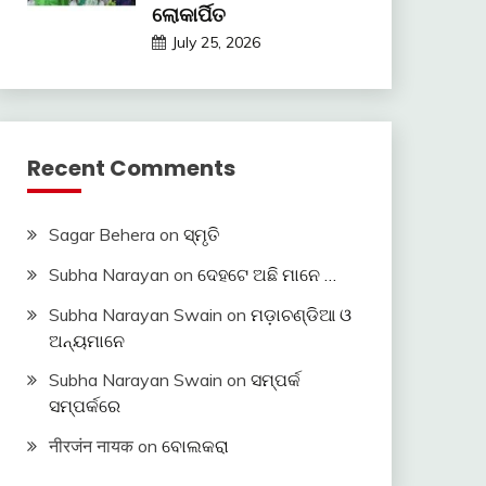
ଲୋକାର୍ପିତ
July 25, 2026
Recent Comments
Sagar Behera
on
ସ୍ମୃତି
Subha Narayan
on
ଦେହଟେ ଅଛି ମାନେ …
Subha Narayan Swain
on
ମଡ଼ାଚଣ୍ଡିଆ ଓ
ଅନ୍ୟମାନେ
Subha Narayan Swain
on
ସମ୍ପର୍କ
ସମ୍ପର୍କରେ
नीरजंन नायक
on
ବୋଲକରା