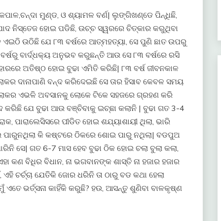
ପାଳ,ଚନ୍ଦା ମୁଣ୍ଡ, ଓ ଶ୍ୟାମଳ ବର୍ଣ| ଲୁଙ୍ଗିଖଣ୍ଡେ ପିନ୍ଧିଛି,
ାଦ ନିସ୍ତେଜ ହୋଇ ପଡିଛି, ଉଚ୍ଚ ସ୍ୱରରେ ଚିତ୍କାର କରୁଥିବା
୍ନ ଏଇଠି ଉଠିଛି ଯେ ୮୩ ବର୍ଷରେ ଆତ୍ମହତ୍ୟା, ସେ ପୁଣି ଛାତ ଉପରୁ
୍ଷରୁ ବାର୍ଦ୍ଧକ୍ୟ ଅନୁଭବ କରୁଛନ୍ତି ଆଉ ସେ ୮୩ ବର୍ଷରେ ରସି
ବହାରରେ ଅତିଷ୍ଠ ହୋଇ ବୁଢା ଏମିତି କରିଛି| ୮୩ ବର୍ଷ ଜୀବନକାଳ
ଲୋକର ଦାନାପାଣି ବନ୍ଦ କରିଦେଇଛି ସେ ତାର ହିସାବ କେବଳ ସମୟ
ଠୁର ଲୋକର ଏଭଳି ଅବସାନକୁ ଲୋକେ ଟିକେ ସହଜରେ ଗ୍ରହଣ କରି
ଦ କରିଛି ଯେ ବୁଢା ଆଉ ବଞ୍ଚିବାକୁ ଇଚ୍ଛା କଲାନି | ବୁଢା ଗତ 3-4
୍ରୋକ, ପାରାଲେସିସରେ ପୀଡିତ ହୋଇ ଶଯ୍ୟାଶାୟୀ ଥିଲା, ଭାରି
ାଇ ପାରୁନଥିଲା କି କଷ୍ଟରେ ଠିକରେ ଶୋଇ ପାରୁ ନଥିଲା| ବଡପୁଅ
 ପାରିନି ସେ| ଗତ 6-7 ମାସ ହେବ ବୁଢା ଠିକ ହୋଇ ଚଲା ବୁଲା କଲା,
 କଣ ବିଧିର ବିଧାନ, ନା ଭଗବାନଙ୍କ ଶାସ୍ତି ନା ହଜାର ହଜାର
 ଏହି ଚର୍ଚ୍ଚା ଯେତିକି ଜୋର ଧରିନି ତା ଠାରୁ ବଡ କଥା ହେଲା
ୁଁ ଏତେ ଭର୍ତ୍ସନା କାହିଁକି କରୁଛି? ହଉ, ଆସନ୍ତୁ ଶୁଣିବା ବାଳକୃଷ୍ଣ