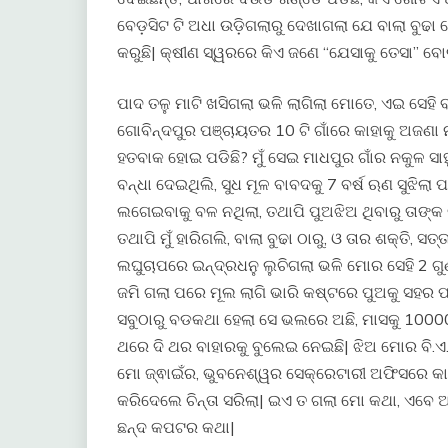
ବେଡ଼ସିଟ ଟି ଅଧା ଉଡ଼ିଗଲାରୁ ଦେଖାଗଲା ଯେ ବାଲା ବୁଢ
କରୁଛି| କ୍ଷୀଣ ସ୍ୱରରେ କିଏ ଜଣେ “ଯେସାକୁ ତେସା” ବୋଲି 
ପାଦ ତଳୁ ମାଟି ଖସିଗଲା ଭଳି ଲାଗିଲା ମୋତେ, ଏଇ ସେହି ବାଲ
ଗୋବିନ୍ଦପୁର ପଞ୍ଚାୟତର 10 ଟି ଗାଁରେ କାହାକୁ ଅଜଣା ନଥିବ
ହତବାକ ହୋଇ ପଡିଛି? ମୁଁ ସେଇ ମାଧପୁର ଗାଁର ନକୁଳ ସାହୁ,
ବନ୍ଧା ଦେଇଥିଲି, ସୁଧ ମୂଳ ବାବଦକୁ 7 ବର୍ଷ ଋଣ ସୁଝିଲା
ଲଗେଇବାକୁ ବଳ ନଥିଲା, ତଥାପି ପୁଅଝିଅ ଥିବାରୁ ତାଙ୍କ 
ତଥାପି ମୁଁ ହାରିଗଲି, ବାଲା ବୁଢା ଠାରୁ, ଓ ତାର ଶକ୍ତି, ସତ୍ତ
ଲଘୁଚାପରେ ଇନ୍ଦ୍ରଧନୁ ଲୁଚିଗଲା ଭଳି ମୋର ସେହି 2 ଗୁଣ
ଜମି ଗଲା ପରେ ମୂଲ ଲାଗି ଭାରି କଷ୍ଟରେ ପୁଅକୁ ସହର ପ
ସବୁଠାରୁ ବଡକଥା ହେଲା ସେ ଭଲରେ ଅଛି, ମାସକୁ 10000 
ଥରେ ଦି ଥର ବାହାରକୁ ବୁଲେଇ ନେଇଛି| ଝିଅ ମୋର ବି.ଏ. ପ
ମୋ ଜ୍ଵାଇଁର, ଭୁବନେଶ୍ୱର ସେକ୍ରେଟାରୀ ଅଫିସରେ କାମ
କରିଦେଲେ ଚିନ୍ତା ସରିଲା| ଇଏ ତ ଗଲା ମୋ କଥା, ଏବେ ଆସ
ଛନ୍ଦ କପଟର କଥା|