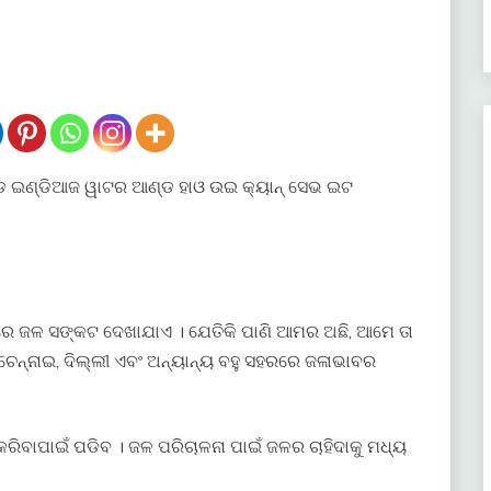
ଡ ଇଣ୍ଡିଆଜ ୱାଟର ଆଣ୍ଡ ହାଓ ଉଇ କ୍ୟାନ୍ ସେଭ ଇଟ
ରେ ଜଳ ସଙ୍କଟ ଦେଖାଯାଏ । ଯେତିକି ପାଣି ଆମର ଅଛି, ଆମେ ତା
ଠୁ ଚେନ୍ନାଇ, ଦିଲ୍ଲୀ ଏବଂ ଅନ୍ୟାନ୍ୟ ବହୁ ସହରରେ ଜଳାଭାବର
ିବାପାଇଁ ପଡିବ । ଜଳ ପରିଚାଳନା ପାଇଁ ଜଳର ଚାହିଦାକୁ ମଧ୍ୟ