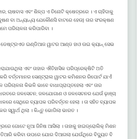
, ଚାଷବାସ ଏବଂ ଶିଳ୍ପ ଏ ତିନୋଟି କ୍ଷେତ୍ରରେ । ଏ ଚାହିଦାକୁ
ରଦୂଷଣ ବା ଅନ୍ୟାନ୍ୟ ଯେକୌଣସି ବାଟରେ ହେଉ) ତାର ସଂରକ୍ଷଣ
ଆମେ ପରିଚାଳନା କରିପାରିବା ।
ଉଇ ଡେଷ୍ଟ୍ରଏଡ ଇଣ୍ଡିଆଜ ୱାଟର ଆଣ୍ଡ ହାଓ ଉଇ କ୍ୟାନ୍ ସେଭ
ାଯାଉଥିଲା ଏବଂ ତାହାର ଐତିହାସିକ ପରିପ୍ରେକ୍ଷିଟି ଅତି
ରି ବର୍ତ୍ତମାନର ସେଣ୍ଟ୍ରାଲ ୱାଟର କମିଶନର ରିପୋର୍ଟ ଯାଏଁ
ପରିଚାଳନା କିଭଳି ଭାବେ ବାଧାପ୍ରାପ୍ତହେଲା ଏବଂ ତାର
 । ଭାରତରେ ଜଳସେଚନ, ଜଳଯୋଗାଣ ଓ ଜଳସେଚନର ଯେଉଁ ଢ଼ାଞ୍ଚା
ନ କାଳରେ ସେଥିରେ ବ୍ୟାପକ ପରିବର୍ତ୍ତନ ହେଲା । ତା ସହିତ ବ୍ୟାପକ
 ସ୍ୱାର୍ଥ ଥିଲା । କିନ୍ତୁ ଭୋଗିଲା ଭାରତ ।
ରେ ଗୋଟେ ନୂଆ ଜିନିଷ ଆସିଲା । ତାହାକୁ ହାଇଡ୍ରୋଲିକ୍ ମିଶନ
ତିଆରି କରିବା ଉପରେ ଯୋର ଦିଆଗଲା ଯେଉଁଥିରେ ବିଦ୍ୟୁତ ବି