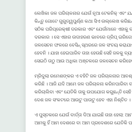
ଲେଖିକା ଜଳ ପରିଚାଳନାର ଯେଉଁ ନୂଆ ଟେକନିକ୍ ଏବଂ ଯନ୍
କିନ୍ତୁ ଗୋଟେ ଗୁରୁତ୍ୱପୁର୍ଣ୍ଣ କଥା ସିଏ ଉଲ୍ଲେଖ କରିଛ
ସଠିକ ପରିପ୍ରେକ୍ଷୀ ଦରକାର ଏବଂ ଯେଉଁମାନେ ଏହାକୁ ବ
ଦରକାର । ସେ ଏହାର ଉଦାହରଣ ଭାବରେ ଡ୍ରିପ୍ ଇରିଗେସ
ଜଳସେଚନ ଫଳରେ ବେସିନ୍ ସ୍ଥରରେ ଜଳ ସଂଚୟ କରାଯାଇପ
ହେବନି । ଯାହା ହେଇପାରିବ ତାହା ହେଉଛି ସେହି ଜଳକୁ ବ
ସେଇଠି ତାଠୁ ଆଉ ଅଧିକା ଅଞ୍ଚଳରେ ଜଳସେଚନ କରିହେ
ମ୍ରିଦୁଲା ରମେଶଙ୍କର ଏ ବହିଟି ଜଳ ପରିଚାଳନାର ଆବଶ୍
କରିଛି । ଆଜି ଯଦି ଆମେ ଜଳ ପରିଚାଳନା କରିନପାରିବା 
କରିଚାଲିବା ଏବଂ ଯେତିକି ତାକୁ ଉପଯୋଗ କରୁଛନ୍ତି ସେ
ଦେଶ ଜଳ ସଂକଟରେ ଆଉଟୁ ପାଉଟୁ ହେବ ଏହା ନିଶ୍ଚିତ ।
ଏ ପୁସ୍ତକରେ ଯେଉଁ ବାର୍ତ୍ତା ଦିଆ ଯାଇଛି ତାହା ହେଲା: 
ଆମକୁ ହିଁ ଆମ ଦେଶରେ ବା ଆମ ପ୍ରଦେଶରେ ଯେତିକି ପାଣି 