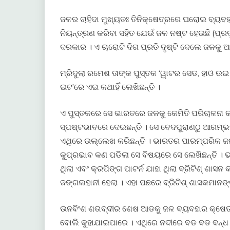
ଜଳର ଚାହିଦା ମୁଖ୍ୟତଃ ତିନିକ୍ଷେତ୍ରରେ ଘରୋଇ ବ୍ୟବହାର
ନିୟନ୍ତ୍ରଣ କରିବା ସହିତ ଯେଉଁ ଜଳ ନଷ୍ଟ ହେଉଛି (ପ୍
ଦରକାର । ଏ ଚାରୋଟି ଦିଗ ପ୍ରତି ଦୃଷ୍ଟି ଦେଲେ ଜଳକୁ 
ମ୍ରିଦୁଲା ରମେଶ ତାଙ୍କ ପୁସ୍ତକ ‘ୱାଟର ସେଡ, ହାଓ 
ଇଟ’ରେ ଏଇ କଥାହିଁ ଲେଖିଛନ୍ତି ।
ଏ ପୁସ୍ତକରେ ସେ ଭାରତରେ ଜଳକୁ କେମିତି ପରିଚାଳନା କର
ସ୍ପଷ୍ଟଭାବରେ ଦେଇଛନ୍ତି । ସେ ବେଦପୁରାଣଠୁ ଆରମ୍ଭକ
ଏଥିରେ ଉଲ୍ଲେଖ କରିଛନ୍ତି । ଭାରତର ପାରମ୍ପରିକ ଜଳ 
କୁପ୍ରଭାବ କଣ ପଡିଲା ସେ ବିଷୟରେ ସେ ଲେଖିଛନ୍ତି
ଥିଲା ଏବଂ କ୍ରପିଙ୍ଗ ପାଟର୍ନ ଯାହା ଥିଲା ବ୍ରିଟିଶ୍ ଶାସ
ଜଙ୍ଗଲହାନୀ ହେଲା । ଏହା ପଛରେ ବ୍ରିଟିଶ୍ ଶାସକମାନଙ୍କର
ଉନବିଂଶ ଶତାବ୍ଦୀର ଶେଷ ଆଡକୁ ଜଳ ବ୍ୟବହାର କ୍ଷେତ୍ର
ବୋଲି କୁହାଯାଇପାରେ । ଏଥିରେ ନଦୀରେ ବଡ ବଡ ବନ୍ଧ 