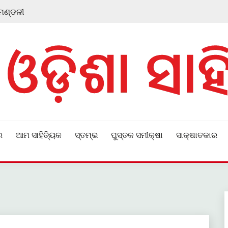
 ମଣ୍ଡଳୀ
ର
ଆମ ସାହିତ୍ୟିକ
ସ୍ତମ୍ଭ
ପୁସ୍ତକ ସମୀକ୍ଷା
ସାକ୍ଷାତକାର