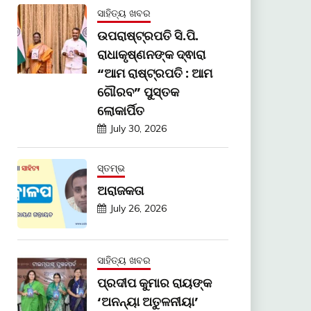
ସାହିତ୍ୟ ଖବର
ଉପରାଷ୍ଟ୍ରପତି ସି.ପି.
ରାଧାକୃଷ୍ଣନଙ୍କ ଦ୍ଵାରା
“ଆମ ରାଷ୍ଟ୍ରପତି : ଆମ
ଗୌରବ” ପୁସ୍ତକ
ଲୋକାର୍ପିତ
July 30, 2026
ସ୍ତମ୍ଭ
ଅରାଜକତା
July 26, 2026
ସାହିତ୍ୟ ଖବର
ପ୍ରଦୀପ କୁମାର ରାୟଙ୍କ
‘ଅନନ୍ୟା ଅତୁଳନୀୟା’