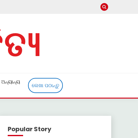
ଅନ୍ୟାନ୍ୟ
ଲେଖା ପଠାନ୍ତୁ
Popular Story