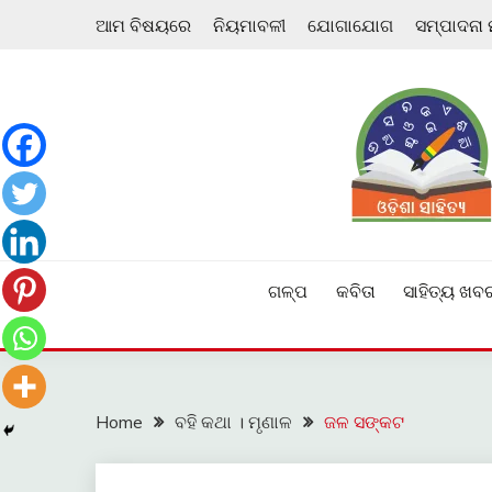
Skip
ଆମ ବିଷୟରେ
ନିୟମାବଳୀ
ଯୋଗାଯୋଗ
ସମ୍ପାଦନା
to
content
ଓଡ଼ିଆ ଇ-ସାହିତ୍ୟକୁ ଆଗକୁ ନେବାକୁ ଏକ ନୂଆ ପ୍ରଚେଷ୍ଠା
ଓଡ଼ିଶା ସାହିତ୍ୟ
ଗଳ୍ପ
କବିତା
ସାହିତ୍ୟ ଖବ
Home
ବହି କଥା । ମୃଣାଳ
ଜଳ ସଙ୍କଟ