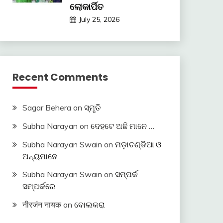
ଲୋକାର୍ପିତ
July 25, 2026
Recent Comments
Sagar Behera
on
ସ୍ମୃତି
Subha Narayan
on
ଦେହଟେ ଅଛି ମାନେ …
Subha Narayan Swain
on
ମଡ଼ାଚଣ୍ଡିଆ ଓ
ଅନ୍ୟମାନେ
Subha Narayan Swain
on
ସମ୍ପର୍କ
ସମ୍ପର୍କରେ
नीरजंन नायक
on
ବୋଲକରା