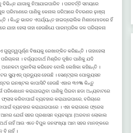
ବିଭିନ୍ନ ଯାଗାକୁ ନିଆଯାଇପାରିବ । ପରବର୍ତ୍ତି ସମୟରେ
ପୁଳ ପରିମାଣରେ ପାଣିକୁ କେନାଲ ଜରିଆରେ ବିତରଣର ଢ଼ାଞ୍ଚା
୍ତି । କିନ୍ତୁ ଭାରତ ଏପର୍ଯ୍ୟନ୍ତ ହାଇଡ୍ରୋଲିକ ମିଶନମୋଡରେ ହିଁ
ଳରେ ଯାହା ହେଲା ତାହା ହେଉଛିଯେ ପାରମ୍ପରିକ ଜଳ ପରିଚାଳନା
ୁରୁତ୍ୱପୂର୍ଣ୍ଣ ବିଷୟକୁ ରେଖାଙ୍କିତ କରିଛନ୍ତି । ତାହାହେଲା
ପରିଚାଳନା । ବର୍ଜ୍ୟପଦାର୍ଥ ମିଶ୍ରିତ ଦୂଷିତ ପାଣିକୁ ଯଦି
େକଟା ମୁକାବିଲା କରିହେବ ବୋଲି ଲେଖିକା କହିଛନ୍ତି ।
ର ସ୍ୟୁଏଜ୍ ପ୍ରଡ୍ୟୁସ ହେଉଛି । ସେଣ୍ଟ୍ରାଲ ପୋଲ୍ୟୁସନ
େଣ୍ଟର ଇନଷ୍ଟଲ କାପାସିଟି ହେଉଛି ଏହାର ୩୭% କିନ୍ତୁ
େଉଁ ପରିଶୋଧନ କରାଯାଇଥିବା ପାଣିକୁ ପିଇବା ଛଡା ଅନ୍ୟବାଟରେ
ଫ୍ଲାସ କରିବାପାଇଁ ବ୍ୟବହାର କରାଯାଇପାରେ, ବଗିଚାରେ
ବାପାଇଁ ବ୍ୟବହାର କରାଯାଇପାରେ । ଏହା କରାଗଲେ ଫ୍ରେସ
ହେଉଛି ଆମର ଯେଉଁ ସହର ପ୍ରଶାସନ ବ୍ୟବସ୍ଥା (ଅରବାନ ଲୋକାଲ
 ଅର୍ଥ ନାହିଁ ଆଉ ଏତେ ବିପୁଳ ଜନସଂଖ୍ୟା ଆମ ସହର ମାନଙ୍କରେ
ି ନାହିଁ ।