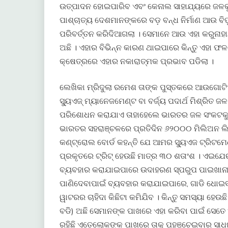
ଉତ୍ପାଦନ ହୋଇପାରିବ ଏବଂ କେନାଲ ସାହାଯ୍ୟରେ ଜଳକୁ 
ପାଶ୍ଚାତ୍ୟ ଦେଶମାନଙ୍କରେ ବଡ଼ ବନ୍ଧ ନିର୍ମାଣ ଆଉ ବି
ପରିବର୍ତ୍ତନ କରିଦିଆଗଲା । ସେମାନେ ଆଉ ଏହା କରୁନାହାନ
ଅଛି । ଏହାର ବିଭିନ୍ନ କାରଣ ଥାଇପାରେ କିନ୍ତୁ ଏହା ଫ
କ୍ଷେତ୍ରରେ ଏହାର ନକାରାତ୍ମକ ପ୍ରଭାବ ପଡିଲା ।
ଲେଖିକା ମ୍ରିଦୁଲା ରମେଶ ତାଙ୍କ ପୁସ୍ତକରେ ଆଉଗୋଟିଏ ଗ
ସ୍ୟୁଏଜ୍ ମ୍ୟାନେଜମେଣ୍ଟ ବା ବର୍ଜ୍ୟ ପଦାର୍ଥ ମିଶ୍ରିତ ଜଳ 
ପରିଶୋଧନ କରାଯାଏ ତାହାହେଲେ ଭାରତର ଜଳ ସଂକଟକୁ ଅନ
ଭାରତର ସହରାଞ୍ଚଳରେ ପ୍ରତିଦିନ ୬୨୦୦୦ ମିଲିଅନ ଲିଟ
କଣ୍ଟ୍ରୋଲ ବୋର୍ଡ କହନ୍ତି ଯେ ଆମର ସ୍ୟୁଏଜ ଟ୍ରିଟମ
ପ୍ରକୃତରେ ଟ୍ରିଟ୍ ହେଉଛି ମାତ୍ର ୩୦ ଶତାଂଶ । ଏଇଯ
ବ୍ୟବହାର କରାଯାଇପାରେ ଉଦାହରଣ ସ୍ପରୁପ ପାଇଖାନା 
ପାଣିଦେବାପାଇଁ ବ୍ୟବହାର କରାଯାଇପାରେ, ଗାଡି ଧୋଇ
ୱାଟରର ଚାହିଦା କିଛିଟା କମିଯିବ । କିନ୍ତୁ ସମସ୍ୟା 
ବଡି) ଅଛି ସେମାନଙ୍କ ପାଖରେ ଏହା କରିବା ପାଇଁ ସେତେ
ରହିଛି ଏତେଲୋକଙ୍କ ପାଖରେ ତାକୁ ପହଞ୍ଚେଇବାର ସାଧନ ବ