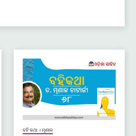
ବହି କଥା । ମୃଣାଳ