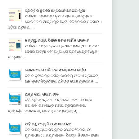
ବ୍ୟଙ୍ଗର ଛୁରିରେ ଛିନ୍ନଭିନ୍ନ ଛଳନାର ମୁଖା
ସମୀକ୍ଷା: ପ୍ରଦୀପ୍ତ କୁମାର ଶ୍ରୀଚନ୍ଦନପୁସ୍ତକ:
ଭୋଳାରାମର ଆତ୍ମାମୂଳ ହିନ୍ଦୀ: ହରିଶଙ୍କର ପରସାଇ ।
ଓଡ଼ିଆ ଅନୁବାଦ: …
ତତ୍ତ୍ୱ, ତଥ୍ୟ, ବିଶ୍ଳେଷଣର ମାର୍ମିକ ପ୍ରକାଶ
ସମୀକ୍ଷା: ପଦ୍ମଲୋଚନ ପ୍ରଧାନ ପ୍ରବନ୍ଧ ସଙ୍କଳନ:
ଦେଶର ଆତ୍ମା ଏବଂ ଅନ୍ୟାନ୍ୟ ପ୍ରବନ୍ଧପ୍ରାବନ୍ଧିକ:
ଡ. ମୃଣାଳ …
ଲୋକକଥାରେ ପରିବେଶ ସଂରକ୍ଷଣର ବାର୍ତ୍ତା
ବହି: ଦ ନୁଟମେଗ୍ସ କର୍ସର୍: ପାରାବଲ୍ ଫର ଏ ପ୍ଲାନେଟ୍
ଇନ କ୍ରାଇସିସ୍ଲେଖକ: ଅମିତାଭ ଘୋଷପ୍ରକାଶକ: …
ଅଳ୍ପ କଥା, ଗଭୀର ଭାବ
ବହି: ‘ସ୍ୱପ୍ନଶ୍ରବା’, ‘ମଧୁବ୍ରତା’ ଏବଂ ‘ଅମୋକ୍ଷ
ତପ’କବି: ଉମାକାନ୍ତ ମହାପାତ୍ରପ୍ରକାଶକ:
ଶ୍ରୀପର୍ଣ୍ଣା ପ୍ରକାଶନୀ, ଉଦୟରାଗ କମ୍ପେ୍ଲକ୍ସ, …
ସାହିତ୍ୟ, ସଂସ୍କୃତି ଓ ସମାଜର କଥା
ବହି: ସାହିତ୍ୟରେ ସଂସ୍କୃତିର ସଂକେତଲେଖକ: ଇଂ
ମୁରଲୀଧର ହୋତାପ୍ରକାଶକ: ନିଶବ୍ଦ, ଡିଭାଇନ ନଗର,