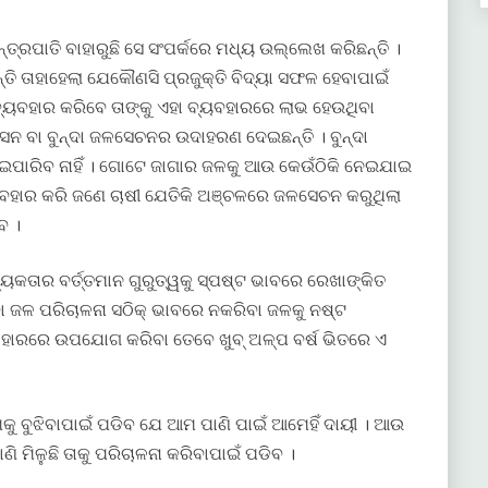
ତ୍ରପାତି ବାହାରୁଛି ସେ ସଂପର୍କରେ ମଧ୍ୟ ଉଲ୍ଲେଖ କରିଛନ୍ତି ।
ନ୍ତି ତାହାହେଲା ଯେକୌଣସି ପ୍ରଜୁକ୍ତି ବିଦ୍ୟା ସଫଳ ହେବାପାଇଁ
୍ୟବହାର କରିବେ ତାଙ୍କୁ ଏହା ବ୍ୟବହାରରେ ଲାଭ ହେଉଥିବା
ନ ବା ବୁନ୍ଦା ଜଳସେଚନର ଉଦାହରଣ ଦେଇଛନ୍ତି । ବୁନ୍ଦା
ାରିବ ନାହିଁ । ଗୋଟେ ଜାଗାର ଜଳକୁ ଆଉ କେଉଁଠିକି ନେଇଯାଇ
୍ୟବହାର କରି ଜଣେ ଚାଷୀ ଯେତିକି ଅଞ୍ଚଳରେ ଜଳସେଚନ କରୁଥିଲା
ବ ।
ୟକତାର ବର୍ତ୍ତମାନ ଗୁରୁତ୍ୱକୁ ସ୍ପଷ୍ଟ ଭାବରେ ରେଖାଙ୍କିତ
ବା ଜଳ ପରିଚାଳନା ସଠିକ୍ ଭାବରେ ନକରିବା ଜଳକୁ ନଷ୍ଟ
ହି ହାରରେ ଉପଯୋଗ କରିବା ତେବେ ଖୁବ୍ ଅଳ୍ପ ବର୍ଷ ଭିତରେ ଏ
ଆମକୁ ବୁଝିବାପାଇଁ ପଡିବ ଯେ ଆମ ପାଣି ପାଇଁ ଆମେହିଁ ଦାୟୀ । ଆଉ
ମିଳୁଛି ତାକୁ ପରିଚାଳନା କରିବାପାଇଁ ପଡିବ ।