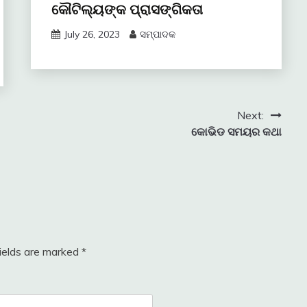
କୌଟିଲ୍ୟଙ୍କ ପ୍ରାସଙ୍ଗିକତା
July 26, 2023
ସମ୍ପାଦକ
Next:
କୋଭିଡ ସମୟର କଥା
fields are marked
*