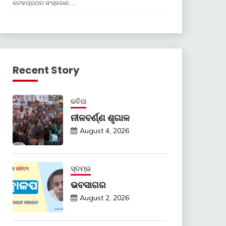
କଟକପ୍ରଥମ ସଂସ୍କରଣ: …
Recent Story
କବିତା
ନୀଳବର୍ଣ୍ଣ ଶୃଗାଳ
August 4, 2026
ସ୍ତମ୍ଭ
ଭବସାଗର
August 2, 2026