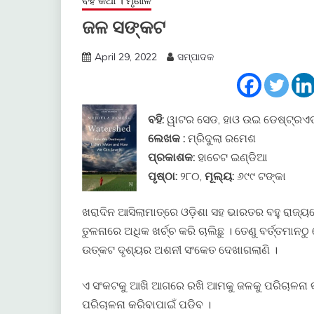
ବହି କଥା । ମୃଣାଳ
ଜଳ ସଙ୍କଟ
April 29, 2022
ସମ୍ପାଦକ
ବହି:
ୱାଟର ସେଡ, ହାଓ ଉଇ ଡେଷ୍ଟ୍ରଏ
ଲେଖକ :
ମ୍ରିଦୁଲା ରମେଶ
ପ୍ରକାଶକ:
ହାଚେଟ ଇଣ୍ଡିଆ
ପୃଷ୍ଠା:
୨୮୦,
ମୂଲ୍ୟ:
୬୯୯ ଟଙ୍କା
ଖରାଦିନ ଆସିଲାମାତ୍ରେ ଓଡ଼ିଶା ସହ ଭାରତର ବହୁ ରାଜ୍ୟ
ତୁଳନାରେ ଅଧିକ ଖର୍ଚ୍ଚ କରି ଚାଲିଛୁ । ତେଣୁ ବର୍ତ୍ତମାନ
ଉତ୍କଟ ଦୃଶ୍ୟର ଅଶନୀ ସଂକେତ ଦେଖାଗଲାଣି ।
ଏ ସଂକଟକୁ ଆଖି ଆଗରେ ରଖି ଆମକୁ ଜଳକୁ ପରିଚାଳନା କର
ପରିଚାଳନା କରିବାପାଇଁ ପଡିବ ।