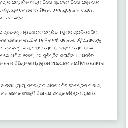
ବସ, ପାରମ୍ପରିକ ଖାଦ୍ୟ ଦିବସ, ସ୍ଵଚ୍ଛତା ଦିବସ, ରକ୍ତଦାନ
ଦୌଡ଼, ଯୁବ ଲେଖକ ସମ୍ମିଳନୀ ଓ ବରପୁତ୍ରଙ୍କ ଉପରେ
ୋଜନା ରହିଛି ।
ଏକ ସ୍ଵତନ୍ତ୍ର ୱେବସାଇଟ କରାଯିବ । କୁଇଜ ପ୍ରତିଯୋଗିତା
୍ର ପ୍ରଦାନ କରାଯିବ । ଚଳିତ ବର୍ଷ ପ୍ରବାସୀ ଓଡ଼ିଆମାନଙ୍କୁ
 ସମସ୍ତ ବିଦ୍ୟାଳୟ, ମହାବିଦ୍ୟାଳୟ, ବିଶ୍ଵବିଦ୍ୟାଳୟରେ
ରେ ସାମିଲ ହେବେ, ଏହା ସୁନିଶ୍ଚିତ କରାଯିବ । ଏହାସହିତ
ିକୁ ନେଇ ବିଭିନ୍ନ କାର୍ଯ୍ୟକ୍ରମ ଆୟୋଜନ କରାଯିବାର ଯୋଜନା
ନ ଉପାଧ୍ୟାୟ, ସ୍ଵତନ୍ତ୍ର ଶାସନ ସଚିବ ଦେବପ୍ରସାଦ ଦାଶ,
ଙ୍କ ସମେତ ସଂସ୍କୃତି ବିଭାଗର ସମସ୍ତ ବରିଷ୍ଠ ଅଧିକାରୀ