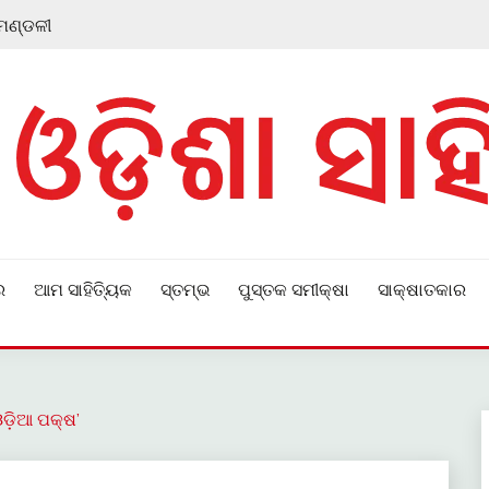
 ମଣ୍ଡଳୀ
ର
ଆମ ସାହିତ୍ୟିକ
ସ୍ତମ୍ଭ
ପୁସ୍ତକ ସମୀକ୍ଷା
ସାକ୍ଷାତକାର
ଓଡ଼ିଆ ପକ୍ଷ’