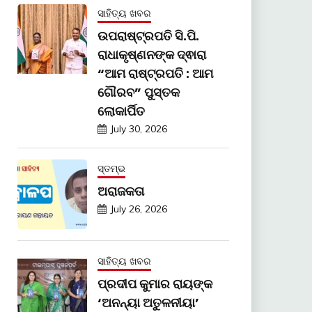
ସାହିତ୍ୟ ଖବର
ଉପରାଷ୍ଟ୍ରପତି ସି.ପି.
ରାଧାକୃଷ୍ଣନଙ୍କ ଦ୍ଵାରା
“ଆମ ରାଷ୍ଟ୍ରପତି : ଆମ
ଗୌରବ” ପୁସ୍ତକ
ଲୋକାର୍ପିତ
July 30, 2026
ସ୍ତମ୍ଭ
ଅରାଜକତା
July 26, 2026
ସାହିତ୍ୟ ଖବର
ପ୍ରଦୀପ କୁମାର ରାୟଙ୍କ
‘ଅନନ୍ୟା ଅତୁଳନୀୟା’