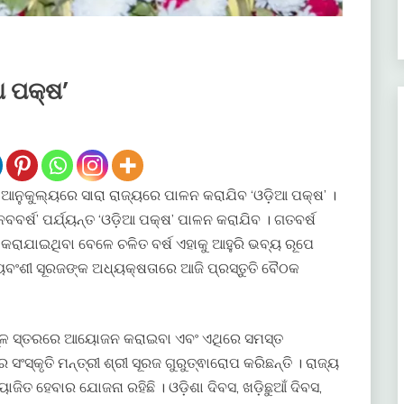
ଆ ପକ୍ଷ’
ାଗ ଆନୁକୁଲ୍ୟରେ ସାରା ରାଜ୍ୟରେ ପାଳନ କରାଯିବ ‘ଓଡ଼ିଆ ପକ୍ଷ’ ।
ବର୍ଷ’ ପର୍ଯ୍ୟନ୍ତ ‘ଓଡ଼ିଆ ପକ୍ଷ’ ପାଳନ କରାଯିବ । ଗତବର୍ଷ
କରାଯାଇଥିବା ବେଳେ ଚଳିତ ବର୍ଷ ଏହାକୁ ଆହୁରି ଭବ୍ୟ ରୂପେ
ଯ୍ୟବଂଶୀ ସୂରଜଙ୍କ ଅଧ୍ୟକ୍ଷତାରେ ଆଜି ପ୍ରସ୍ତୁତି ବୈଠକ
ଣମୂଳ ସ୍ତରରେ ଆୟୋଜନ କରାଇବା ଏବଂ ଏଥିରେ ସମସ୍ତ
ସ୍କୃତି ମନ୍ତ୍ରୀ ଶ୍ରୀ ସୂରଜ ଗୁରୁତ୍ଵାରୋପ କରିଛନ୍ତି । ରାଜ୍ୟ
ଜିତ ହେବାର ଯୋଜନା ରହିଛି । ଓଡ଼ିଶା ଦିବସ, ଖଡ଼ିଛୁଆଁ ଦିବସ,