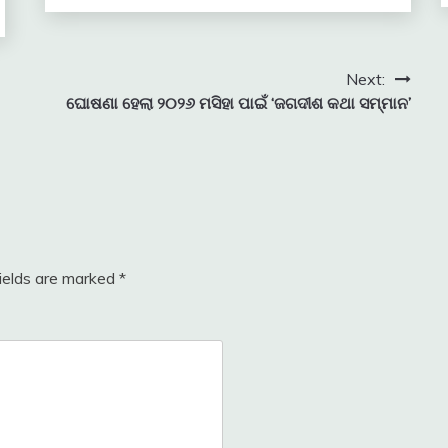
Next:
ଘୋଷଣା ହେଲା ୨୦୨୬ ମସିହା ପାଇଁ ‘ଜଗଦୀଶ କଥା ସମ୍ମାନ’
fields are marked
*