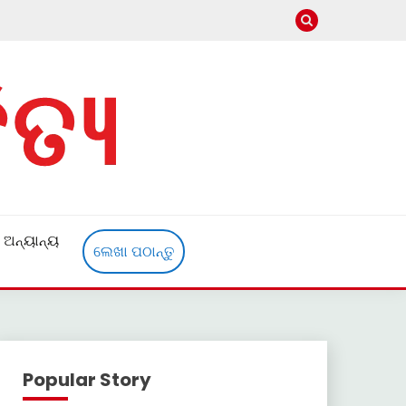
ଅନ୍ୟାନ୍ୟ
ଲେଖା ପଠାନ୍ତୁ
Popular Story