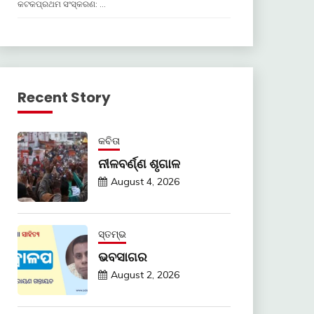
କଟକପ୍ରଥମ ସଂସ୍କରଣ: …
Recent Story
କବିତା
ନୀଳବର୍ଣ୍ଣ ଶୃଗାଳ
August 4, 2026
ସ୍ତମ୍ଭ
ଭବସାଗର
August 2, 2026