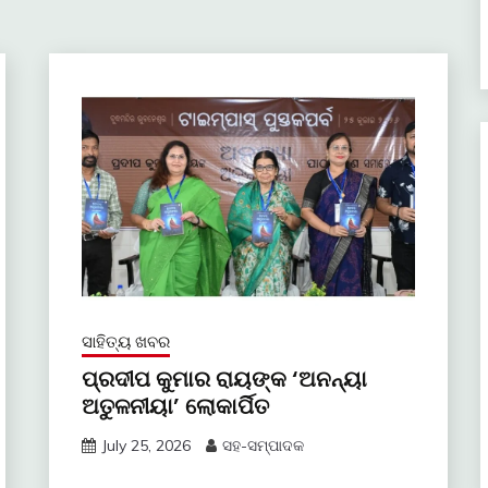
ସାହିତ୍ୟ ଖବର
ପ୍ରଦୀପ କୁମାର ରାୟଙ୍କ ‘ଅନନ୍ୟା
ଅତୁଳନୀୟା’ ଲୋକାର୍ପିତ
July 25, 2026
ସହ-ସମ୍ପାଦକ