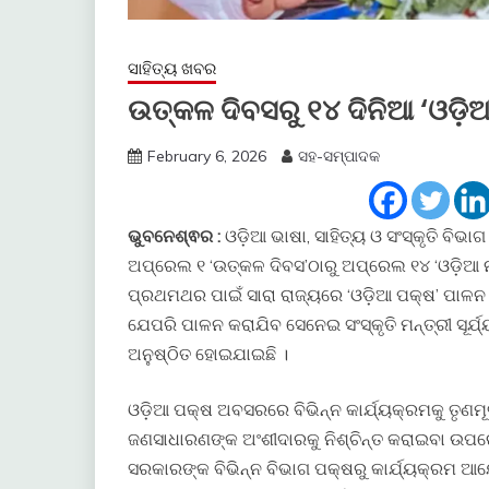
ସାହିତ୍ୟ ଖବର
ଉତ୍କଳ ଦିବସରୁ ୧୪ ଦିନିଆ ‘ଓଡ଼ି
February 6, 2026
ସହ-ସମ୍ପାଦକ
ଭୁବନେଶ୍ଵର :
ଓଡ଼ିଆ ଭାଷା, ସାହିତ୍ୟ ଓ ସଂସ୍କୃତି ବିଭ
ଅପ୍ରେଲ ୧ ‘ଉତ୍କଳ ଦିବସ’ଠାରୁ ଅପ୍ରେଲ ୧୪ ‘ଓଡ଼ିଆ ନବ
ପ୍ରଥମଥର ପାଇଁ ସାରା ରାଜ୍ୟରେ ‘ଓଡ଼ିଆ ପକ୍ଷ’ ପାଳନ 
ଯେପରି ପାଳନ କରାଯିବ ସେନେଇ ସଂସ୍କୃତି ମନ୍ତ୍ରୀ ସୂର୍
ଅନୁଷ୍ଠିତ ହୋଇଯାଇଛି ।
ଓଡ଼ିଆ ପକ୍ଷ ଅବସରରେ ବିଭିନ୍ନ କାର୍ଯ୍ୟକ୍ରମକୁ ତୃ
ଜଣସାଧାରଣଙ୍କ ଅଂଶୀଦାରକୁ ନିଶ୍ଚିନ୍ତ କରାଇବା ଉପରେ ସଂ
ସରକାରଙ୍କ ବିଭିନ୍ନ ବିଭାଗ ପକ୍ଷରୁ କାର୍ଯ୍ୟକ୍ରମ ଆୟୋ