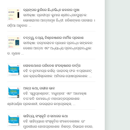
ବ୍ୟଙ୍ଗର ଛୁରିରେ ଛିନ୍ନଭିନ୍ନ ଛଳନାର ମୁଖା
ସମୀକ୍ଷା: ପ୍ରଦୀପ୍ତ କୁମାର ଶ୍ରୀଚନ୍ଦନପୁସ୍ତକ:
ଭୋଳାରାମର ଆତ୍ମାମୂଳ ହିନ୍ଦୀ: ହରିଶଙ୍କର ପରସାଇ ।
ଓଡ଼ିଆ ଅନୁବାଦ: …
ତତ୍ତ୍ୱ, ତଥ୍ୟ, ବିଶ୍ଳେଷଣର ମାର୍ମିକ ପ୍ରକାଶ
ସମୀକ୍ଷା: ପଦ୍ମଲୋଚନ ପ୍ରଧାନ ପ୍ରବନ୍ଧ ସଙ୍କଳନ:
ଦେଶର ଆତ୍ମା ଏବଂ ଅନ୍ୟାନ୍ୟ ପ୍ରବନ୍ଧପ୍ରାବନ୍ଧିକ:
ଡ. ମୃଣାଳ …
ଲୋକକଥାରେ ପରିବେଶ ସଂରକ୍ଷଣର ବାର୍ତ୍ତା
ବହି: ଦ ନୁଟମେଗ୍ସ କର୍ସର୍: ପାରାବଲ୍ ଫର ଏ ପ୍ଲାନେଟ୍
ଇନ କ୍ରାଇସିସ୍ଲେଖକ: ଅମିତାଭ ଘୋଷପ୍ରକାଶକ: …
ଅଳ୍ପ କଥା, ଗଭୀର ଭାବ
ବହି: ‘ସ୍ୱପ୍ନଶ୍ରବା’, ‘ମଧୁବ୍ରତା’ ଏବଂ ‘ଅମୋକ୍ଷ
ତପ’କବି: ଉମାକାନ୍ତ ମହାପାତ୍ରପ୍ରକାଶକ:
ଶ୍ରୀପର୍ଣ୍ଣା ପ୍ରକାଶନୀ, ଉଦୟରାଗ କମ୍ପେ୍ଲକ୍ସ, …
ସାହିତ୍ୟ, ସଂସ୍କୃତି ଓ ସମାଜର କଥା
ବହି: ସାହିତ୍ୟରେ ସଂସ୍କୃତିର ସଂକେତଲେଖକ: ଇଂ
ମୁରଲୀଧର ହୋତାପ୍ରକାଶକ: ନିଶବ୍ଦ, ଡିଭାଇନ ନଗର,