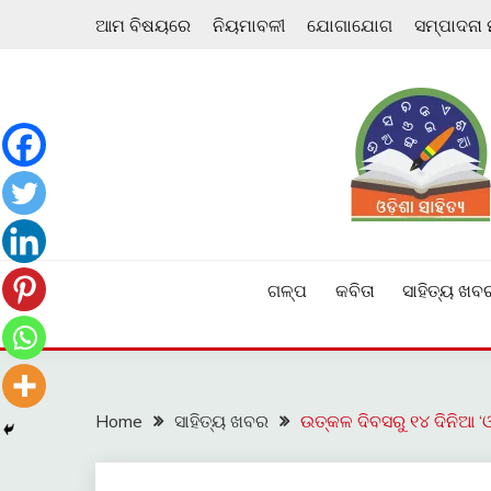
Skip
ଆମ ବିଷୟରେ
ନିୟମାବଳୀ
ଯୋଗାଯୋଗ
ସମ୍ପାଦନା
to
content
ଓଡ଼ିଆ ଇ-ସାହିତ୍ୟକୁ ଆଗକୁ ନେବାକୁ ଏକ ନୂଆ ପ୍ରଚେଷ୍ଠା
ଓଡ଼ିଶା ସାହିତ୍ୟ
ଗଳ୍ପ
କବିତା
ସାହିତ୍ୟ ଖବ
Home
ସାହିତ୍ୟ ଖବର
ଉତ୍କଳ ଦିବସରୁ ୧୪ ଦିନିଆ ‘