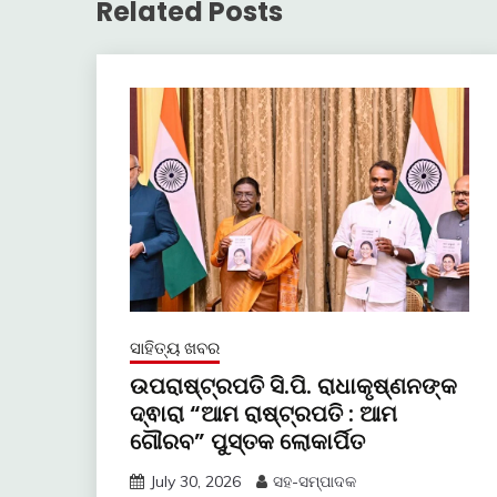
Related Posts
ସାହିତ୍ୟ ଖବର
ଉପରାଷ୍ଟ୍ରପତି ସି.ପି. ରାଧାକୃଷ୍ଣନଙ୍କ
ଦ୍ଵାରା “ଆମ ରାଷ୍ଟ୍ରପତି : ଆମ
ଗୌରବ” ପୁସ୍ତକ ଲୋକାର୍ପିତ
July 30, 2026
ସହ-ସମ୍ପାଦକ