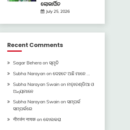
ଲୋକାର୍ପିତ
July 25, 2026
Recent Comments
Sagar Behera
on
ସ୍ମୃତି
Subha Narayan
on
ଦେହଟେ ଅଛି ମାନେ …
Subha Narayan Swain
on
ମଡ଼ାଚଣ୍ଡିଆ ଓ
ଅନ୍ୟମାନେ
Subha Narayan Swain
on
ସମ୍ପର୍କ
ସମ୍ପର୍କରେ
नीरजंन नायक
on
ବୋଲକରା