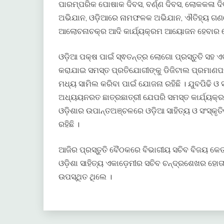
ପାରମ୍ପରିକ ପୋଷାକ ଦିବସ, ବର୍ଣ୍ଣ ଦିବସ, ଲୋକକଳା ଦି
ଅଭିଯାନ, ଓଡ଼ିଆରେ ନାମଫଳକ ଅଭିଯାନ, ଐତିହ୍ୟ ଗଣ
ଆଲୋଚନାଚକ୍ର ଆଦି କାର୍ଯ୍ୟକ୍ରମ ଆୟୋଜନ ହେବାର ଯ
ଓଡ଼ିଆ ପକ୍ଷ ପାଇଁ ସ୍ଵତନ୍ତ୍ର ଲୋଗୋ ପ୍ରସ୍ତୁତି ସହ 
କରାଯାଇ ସମସ୍ତ ପ୍ରତିଯୋଗୀଙ୍କୁ ଡିଜିଟାଲ ପ୍ରମାଣପତ
ମଧ୍ୟ ସାମିଲ କରିବା ପାଇଁ ଯୋଜନା ରହିଛି । ଯୁବପିଢି ଓ
ଅଧ୍ୟୟନରତ ଛାତ୍ରଛାତ୍ରୀ ଯେପରି ସମସ୍ତ କାର୍ଯ୍ୟକ୍ରମ
ଓଡ଼ିଶାର ଉପାନ୍ତଅଞ୍ଚଳରେ ଓଡ଼ିଆ ସାହିତ୍ୟ ଓ ସଂସ୍କୃତ
ରହିଛି ।
ଆଜିର ପ୍ରସ୍ତୁତି ବୈଠକରେ ବିଭାଗୀୟ ସଚିବ ବିଜୟ କେତ
ଓଡ଼ିଶା ସାହିତ୍ୟ ଏକାଡ଼େମୀର ସଚିବ ଚନ୍ଦ୍ରଶେଖର ହୋତା
ଉପସ୍ଥିତ ଥିଲେ ।