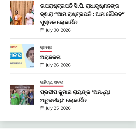
ଉପରାଷ୍ଟ୍ରପତି ସି.ପି. ରାଧାକୃଷ୍ଣନଙ୍କ
ଦ୍ଵାରା “ଆମ ରାଷ୍ଟ୍ରପତି : ଆମ ଗୌରବ”
ପୁସ୍ତକ ଲୋକାର୍ପିତ
July 30, 2026
ସ୍ତମ୍ଭ
ଅରାଜକତା
July 26, 2026
ସାହିତ୍ୟ ଖବର
ପ୍ରଦୀପ କୁମାର ରାୟଙ୍କ ‘ଅନନ୍ୟା
ଅତୁଳନୀୟା’ ଲୋକାର୍ପିତ
July 25, 2026