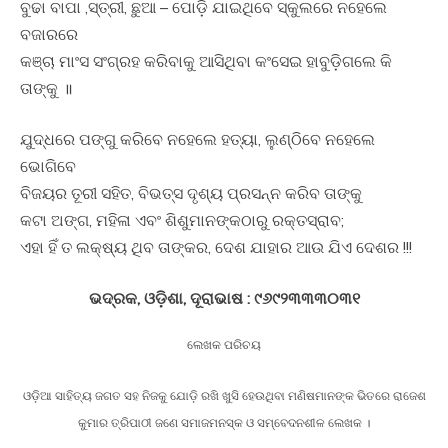
ବୁଢା ବାପା ,ସ୍ତ୍ରୀ, ଛୁଆ – ପୋଡ଼ି ଯାଇଥିବେ ସ୍କୁଲରେ ନହେଲେ
ବଜାରରେ
କଞ୍ଚା ମାଂସ ସଂଗ୍ରହ କରିବାକୁ ଆସିଥିବା କଂସେଇ ହାବୁଡ଼ିଗଲେ କି
ତାଙ୍କୁ ॥
ଯୁଦ୍ଧରେ ପଙ୍ଗୁ କରିବେ ନହେଲେ ହତ୍ୟା, ଲୁଣ୍ଠିବେ ନହେଲେ
ଭୋଗିବେ
ବିଜୟର ତୂରୀ ସହିତ, ବିଭତ୍ସ ଦୃଶ୍ୟ ପ୍ରସନ୍ନ କରିବ ତାଙ୍କୁ
କଟା ଅଙ୍ଗ, ମହିଳା ଏବଂ ଶିଶୁମାନଙ୍କଠାରୁ ରକ୍ତସ୍ରାବ;
ଏହା ହିଁ ତ ଲକ୍ଷ୍ୟ ଥିବ ତାଙ୍କର, ଦେଶ ଯାହାର ଆଉ ଯିଏ ଦେଶର !!!
ଭଦ୍ରକ, ଓଡ଼ିଶା, ଦୂରାଭାଷ : ୯୬୯୨୩୩୩୦୩୧
ଲେଖକ ପରିଚୟ
ଓଡ଼ିଆ ସାହିତ୍ୟ ଜଗତ ସହ ନିଜକୁ ଯୋଡ଼ି ରଖି ଖୁସି ହେଉଥିବା ମଣିଷମାନଙ୍କ ଭିତରେ ରାଜେଶ
କୁମାର ତ୍ରିପାଠୀ ଜଣେ ସମାଜମନସ୍କ ଓ ସମ୍ବେଦନଶୀଳ ଲେଖକ ।