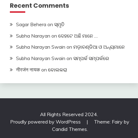
Recent Comments
Sagar Behera
on
ସ୍ମୃତି
Subha Narayan
on
ଦେହଟେ ଅଛି ମାନେ …
Subha Narayan Swain
on
ମଡ଼ାଚଣ୍ଡିଆ ଓ ଅନ୍ୟମାନେ
Subha Narayan Swain
on
ସମ୍ପର୍କ ସମ୍ପର୍କରେ
नीरजंन नायक
on
ବୋଲକରା
All Rights Reserved 2024.
Proudly powered by WordPress
|
Theme: Fairy by
Candid Themes
.