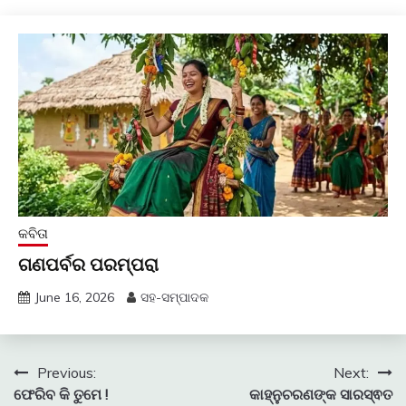
କବିତା
ଗଣପର୍ବର ପରମ୍ପରା
June 16, 2026
ସହ-ସମ୍ପାଦକ
Post
Previous:
Next:
ଫେରିବ କି ତୁମେ !
କାହ୍ନୁଚରଣଙ୍କ ସାରସ୍ଵତ