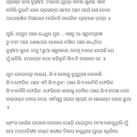
ପ୍ରଶ୍ନ କଲା ବୁଢ଼ୀମା’, ଟିଭିରେ ଯୁଦ୍ଧ ଖବର ଶୁଣିଛି ଏବେ
କହିଲି ଦୁଇଟି ଯାକ ପ୍ରସଙ୍ଗ ସମାନ ଆମ ପାଇଁ ଲୋ ବୋଉ
ଅପେକ୍ଷିତ ମିସାଇଲ ମାଗିବନି ନାଗରିକ ପ୍ରମାଣ ପତ୍ର ॥
ଗୁଳି, ବାରୁଦ ଆଉ ବନ୍ଧୁକ ମୁନ…..ଏସବୁ ପା ସ୍ଥିତପ୍ରଜ୍ଞ
ତୁ ବରଂ ଆସ, ଶେଷଥର ପାଖରେ ବସିବା ଆଉ କାନ୍ଦିବା
ବୁଢ଼ୀମା କୁହେ, ବାବୁ ! ଛୁଆ ସ୍କୁଲରେ, ବୋହୂ ବଜାର ଯାଇଛି ଯେ
ମୁଁ କହିଲି, ବାପାଙ୍କ କଥା କହିଲୁନି ସିଏ ବି ବାହାରେ ପା’ ॥
ଗୁମ ହୋଇଗଲୁ ଉଭୟ ..କିଏ କାହାକୁ ଝୁରୁଥିଲା କେଜାଣି
କିଏ ଫେରିବ, ଆଉ ଏଠି କିଏ ଥିବ- ଆଉ କିଏ କେମିତି ଫେରିବ
କିଏ କାହିଁକି ଫେରିବ, ଫେରିଲେ କାହାକୁ ଦେଖିବ-ଆଉ କିଏ ଦେଖା ଦେବ
ରକ୍ତାକ୍ତ ହୋଇ ବାପା, ସର୍ବସ୍ୱ ହରାଇ ସ୍ତ୍ରୀ, ନା ଛେଉଣ୍ଡ ହୋଇ ଛୁଆ
॥
ଧ୍ଵଂସ ପାଉଁଶ ଉପରେ ବୋଉର ପୋଡ଼ି ଯାଇଥିବା ମାଂସ ଖୋଜୁଥିଲି ମୁଁ
ମୋ ଅଙ୍ଗବିହୀନ ରକ୍ତ ଶରୀର ବିଳାପ କରୁଥିଲା ଯୁଦ୍ଧ ଭୂଇଁରେ