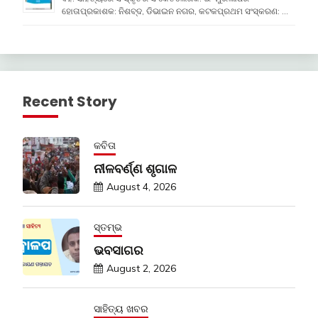
ହୋତାପ୍ରକାଶକ: ନିଶବ୍ଦ, ଡିଭାଇନ ନଗର, କଟକପ୍ରଥମ ସଂସ୍କରଣ: …
Recent Story
କବିତା
ନୀଳବର୍ଣ୍ଣ ଶୃଗାଳ
August 4, 2026
ସ୍ତମ୍ଭ
ଭବସାଗର
August 2, 2026
ସାହିତ୍ୟ ଖବର