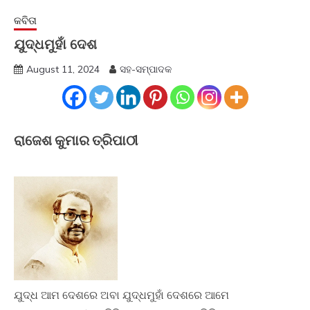
କବିତା
ଯୁଦ୍ଧମୁହାଁ ଦେଶ
August 11, 2024
ସହ-ସମ୍ପାଦକ
ରାଜେଶ କୁମାର ତ୍ରିପାଠୀ
ଯୁଦ୍ଧ ଆମ ଦେଶରେ ଅବା ଯୁଦ୍ଧମୁହାଁ ଦେଶରେ ଆମେ