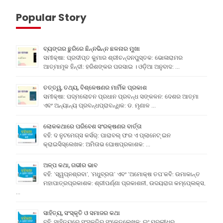
Popular Story
ବ୍ୟଙ୍ଗର ଛୁରିରେ ଛିନ୍ନଭିନ୍ନ ଛଳନାର ମୁଖା
ସମୀକ୍ଷା: ପ୍ରଦୀପ୍ତ କୁମାର ଶ୍ରୀଚନ୍ଦନପୁସ୍ତକ: ଭୋଳାରାମର
ଆତ୍ମାମୂଳ ହିନ୍ଦୀ: ହରିଶଙ୍କର ପରସାଇ । ଓଡ଼ିଆ ଅନୁବାଦ: …
ତତ୍ତ୍ୱ, ତଥ୍ୟ, ବିଶ୍ଳେଷଣର ମାର୍ମିକ ପ୍ରକାଶ
ସମୀକ୍ଷା: ପଦ୍ମଲୋଚନ ପ୍ରଧାନ ପ୍ରବନ୍ଧ ସଙ୍କଳନ: ଦେଶର ଆତ୍ମା
ଏବଂ ଅନ୍ୟାନ୍ୟ ପ୍ରବନ୍ଧପ୍ରାବନ୍ଧିକ: ଡ. ମୃଣାଳ …
ଲୋକକଥାରେ ପରିବେଶ ସଂରକ୍ଷଣର ବାର୍ତ୍ତା
ବହି: ଦ ନୁଟମେଗ୍ସ କର୍ସର୍: ପାରାବଲ୍ ଫର ଏ ପ୍ଲାନେଟ୍ ଇନ
କ୍ରାଇସିସ୍ଲେଖକ: ଅମିତାଭ ଘୋଷପ୍ରକାଶକ: …
ଅଳ୍ପ କଥା, ଗଭୀର ଭାବ
ବହି: ‘ସ୍ୱପ୍ନଶ୍ରବା’, ‘ମଧୁବ୍ରତା’ ଏବଂ ‘ଅମୋକ୍ଷ ତପ’କବି: ଉମାକାନ୍ତ
ମହାପାତ୍ରପ୍ରକାଶକ: ଶ୍ରୀପର୍ଣ୍ଣା ପ୍ରକାଶନୀ, ଉଦୟରାଗ କମ୍ପେ୍ଲକ୍ସ,
…
ସାହିତ୍ୟ, ସଂସ୍କୃତି ଓ ସମାଜର କଥା
ବହି: ସାହିତ୍ୟରେ ସଂସ୍କୃତିର ସଂକେତଲେଖକ: ଇଂ ମୁରଲୀଧର