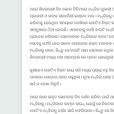
ଥରେ ଶିବରାତ୍ରୀ ଦିନ ଭୋର ତିନିଟାରେ ମନ୍ଦିର ପୁଜାରୀ 
ପ୍ରଧାନୀ ଓ ତାଙ୍କ ସହଧର୍ମିଣୀ କାଞ୍ଚନ ମାଳ। ମନ୍ଦିରକୁ
କରିବାକୁ ଯାଉଥିବା ସମୟରେ ଦେଖିଲେ ଗୋଟିଏ ବିରାଟ କ
ସମ୍ମୁଖରେ ଠିଆ ହୋଇଛି। ଏମାନଙ୍କୁ ଦେଖି ବାଘଟି ମନ୍ଦ
ପ୍ରବେଶ କରିଗଲା। ସେତେବେଳେ ମନ୍ଦିରରେ କବାଟ ନଥ
ସେଠାରୁ ଫେରି ଯାଇ ସକାଳ ହେଲାପରେ ଭକ୍ତ ମାନଙ୍
ମନ୍ଦିରକୁ ଗଲେ, କିନ୍ତୁ ସେ ବାଘଟି ଆଉ ସେଠାରେ ନଥିଲା
ଶିବରାତ୍ରୀ ମଧ୍ୟ ମହା ଆଡମ୍ବର ରେ ପାଳନ ହୋଇଥିଲା
କୁହlଯାଏ ଗୋଟିଏ ବିରାଟ କାୟ ସର୍ପ ମଧ୍ୟ ପ୍ରାୟ ବହୁ ଦି
ପାଖାରେ ଗୋଡ଼ାଇ ହୋଇ ରହୁଥିଲା। ନୂଆ ମନ୍ଦିର ହେଲା
ସର୍ପ ର ଦେଖା ମିଳୁନି।
ଥରେ ଜଣେ ଭକ୍ତ ସୋମବାର ଦିନ ଦର୍ଶନ କରିବା ପାଇଁ ଆ
ମନ୍ଦିରକୁ। ମନ୍ଦିରରେ ଲମ୍ବା ଲାଇନ୍ ଯୋଗୁଁ ସେ ନିକଟ
ଗୋଟିଏ ମନ୍ଦିରରୁ ଦର୍ଶନ ସାରି ଫେରିଗଲେ। କିନ୍ତୁ ସେ ଦି