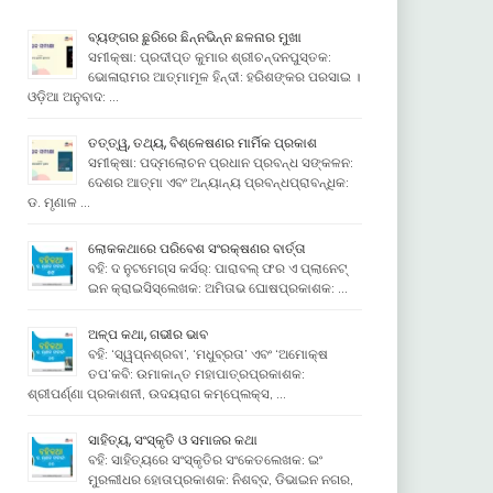
ବ୍ୟଙ୍ଗର ଛୁରିରେ ଛିନ୍ନଭିନ୍ନ ଛଳନାର ମୁଖା
ସମୀକ୍ଷା: ପ୍ରଦୀପ୍ତ କୁମାର ଶ୍ରୀଚନ୍ଦନପୁସ୍ତକ:
ଭୋଳାରାମର ଆତ୍ମାମୂଳ ହିନ୍ଦୀ: ହରିଶଙ୍କର ପରସାଇ ।
ଓଡ଼ିଆ ଅନୁବାଦ: …
ତତ୍ତ୍ୱ, ତଥ୍ୟ, ବିଶ୍ଳେଷଣର ମାର୍ମିକ ପ୍ରକାଶ
ସମୀକ୍ଷା: ପଦ୍ମଲୋଚନ ପ୍ରଧାନ ପ୍ରବନ୍ଧ ସଙ୍କଳନ:
ଦେଶର ଆତ୍ମା ଏବଂ ଅନ୍ୟାନ୍ୟ ପ୍ରବନ୍ଧପ୍ରାବନ୍ଧିକ:
ଡ. ମୃଣାଳ …
ଲୋକକଥାରେ ପରିବେଶ ସଂରକ୍ଷଣର ବାର୍ତ୍ତା
ବହି: ଦ ନୁଟମେଗ୍ସ କର୍ସର୍: ପାରାବଲ୍ ଫର ଏ ପ୍ଲାନେଟ୍
ଇନ କ୍ରାଇସିସ୍ଲେଖକ: ଅମିତାଭ ଘୋଷପ୍ରକାଶକ: …
ଅଳ୍ପ କଥା, ଗଭୀର ଭାବ
ବହି: ‘ସ୍ୱପ୍ନଶ୍ରବା’, ‘ମଧୁବ୍ରତା’ ଏବଂ ‘ଅମୋକ୍ଷ
ତପ’କବି: ଉମାକାନ୍ତ ମହାପାତ୍ରପ୍ରକାଶକ:
ଶ୍ରୀପର୍ଣ୍ଣା ପ୍ରକାଶନୀ, ଉଦୟରାଗ କମ୍ପେ୍ଲକ୍ସ, …
ସାହିତ୍ୟ, ସଂସ୍କୃତି ଓ ସମାଜର କଥା
ବହି: ସାହିତ୍ୟରେ ସଂସ୍କୃତିର ସଂକେତଲେଖକ: ଇଂ
ମୁରଲୀଧର ହୋତାପ୍ରକାଶକ: ନିଶବ୍ଦ, ଡିଭାଇନ ନଗର,