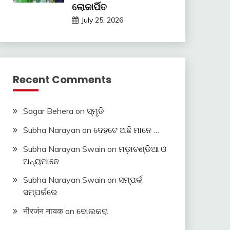
ଲୋକାର୍ପିତ
July 25, 2026
Recent Comments
Sagar Behera
on
ସ୍ମୃତି
Subha Narayan
on
ଦେହଟେ ଅଛି ମାନେ …
Subha Narayan Swain
on
ମଡ଼ାଚଣ୍ଡିଆ ଓ
ଅନ୍ୟମାନେ
Subha Narayan Swain
on
ସମ୍ପର୍କ
ସମ୍ପର୍କରେ
नीरजंन नायक
on
ବୋଲକରା