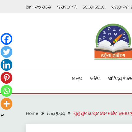
Skip
ଆମ ବିଷୟରେ
ନିୟମାବଳୀ
ଯୋଗାଯୋଗ
ସମ୍ପାଦନା
to
content
ଓଡ଼ିଆ ଇ-ସାହିତ୍ୟକୁ ଆଗକୁ ନେବାକୁ ଏକ ନୂଆ ପ୍ରଚେଷ୍ଠା
ଓଡ଼ିଶା ସାହିତ୍ୟ
ଗଳ୍ପ
କବିତା
ସାହିତ୍ୟ ଖବ
Home
ଅନ୍ୟାନ୍ୟ
ଗୁଣୁପୁରର ପ୍ରାଚୀନ ଶୈବ କ୍ଷେ