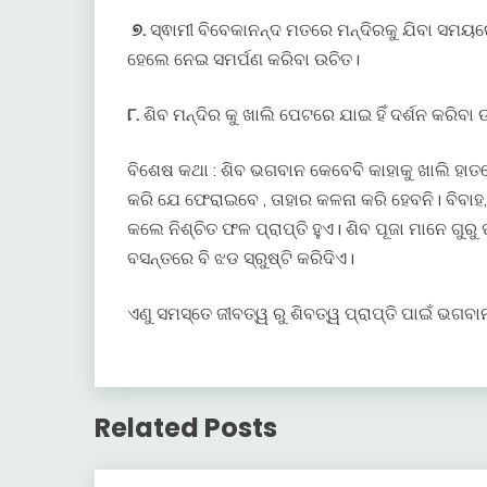
୭.
ସ୍ଵାମୀ ବିବେକାନନ୍ଦ ମତରେ ମନ୍ଦିରକୁ ଯିବା ସମୟରେ
ହେଲେ ନେଇ ସମର୍ପଣ କରିବା ଉଚିତ।
୮.
ଶିବ ମନ୍ଦିର କୁ ଖାଲି ପେଟରେ ଯାଇ ହିଁ ଦର୍ଶନ କରିବା ଉ
ବିଶେଷ କଥା : ଶିବ ଭଗବାନ କେବେବି କାହାକୁ ଖାଲି ହାତରେ 
କରି ଯେ ଫେରାଇବେ , ତାହାର କଳନା କରି ହେବନି। ବିବାହ, ପ
କଲେ ନିଶ୍ଚିତ ଫଳ ପ୍ରାପ୍ତି ହୁଏ। ଶିବ ପୂଜା ମାନେ ଗୁର
ବସନ୍ତରେ ବି ଝଡ ସ୍ରୁଷ୍ଟି କରିଦିଏ।
ଏଣୁ ସମସ୍ତେ ଜୀବତ୍ୱ ରୁ ଶିବତ୍ୱ ପ୍ରାପ୍ତି ପାଇଁ ଭଗ
Related Posts