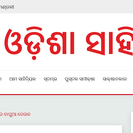
 ମଣ୍ଡଳୀ
ର
ଆମ ସାହିତ୍ୟିକ
ସ୍ତମ୍ଭ
ପୁସ୍ତକ ସମୀକ୍ଷା
ସାକ୍ଷାତକାର
ତ୍ର ବାଘୁଆ ଦେଉଳ