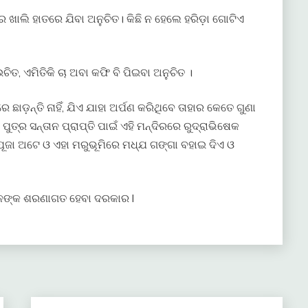
 ଖାଲି ହାତରେ ଯିବା ଅନୁଚିତ। କିଛି ନ ହେଲେ ହରିଡ଼ା ଗୋଟିଏ
ଚିତ, ଏମିତିକି ଚା ଅବା କଫି ବି ପିଇବା ଅନୁଚିତ ।
ଛାଡ଼ନ୍ତି ନାହିଁ, ଯିଏ ଯାହା ଅର୍ପଣ କରିଥିବେ ତାହାର କେତେ ଗୁଣା
ୁତ୍ର ସନ୍ତାନ ପ୍ରାପ୍ତି ପାଇଁ ଏହି ମନ୍ଦିରରେ ରୁଦ୍ରାଭିଷେକ
ୁ ପୂଜା ଅଟେ ଓ ଏହା ମରୁଭୂମିରେ ମଧ୍ଯ ଗଙ୍ଗା ବହାଇ ଦିଏ ଓ
ବାନଙ୍କ ଶରଣାଗତ ହେବା ଦରକାର l