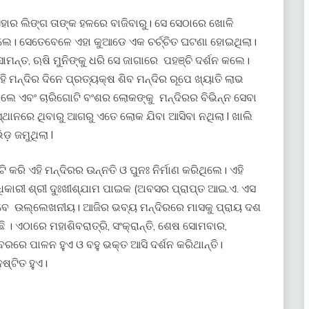
ହାର ଲିଙ୍ଗ ତାଙ୍କ ହଳରେ ବାଜିବାରୁ। ସେ ସେଠାରେ ଖୋଳି
ିଲେ। ସେତେବେଳେ ଏହା କୁଆଡେ ଏକ ଚର୍ଚ୍ଚିତ ଘଟଣା ହୋଇଥିଲା।
ମନ୍ତ, ଋଷି ମୁନିଙ୍କୁ ଧରି ସେ ଜାଗାରେ ପହଞ୍ଚି ଦର୍ଶନ କଲେ।
 ମନ୍ଦିର ଦିନେ ପ୍ରତ୍ୟକ୍ଷ ଶିବ ମନ୍ଦିର ରୂପେ ଖ୍ୟାତି ଲାଭ
କଲେ ଏବଂ ଚାରିଗୋଟି ବଂଶର ଲୋକଙ୍କୁ ମନ୍ଦିରର ବିଭିନ୍ନ ସେବା
ସ୍ଥାନରେ ଥିବାରୁ ଆଗରୁ ଏତେ ଲୋକ ଯିବା ଆସିବା ନଥିଲା l ଖାଲି
ିଡ଼ ଜମୁଥିଲା l
କରି ଏହି ମନ୍ଦିରର ଉନ୍ନତି ଓ ପୁନଃ ନିର୍ମାଣ କରିଥିଲେ। ଏହି
ରୀ ଶ୍ରୀ ଦୁଃଖୀଶ୍ଯାମ ପାଇକ (ଅବସର ପ୍ରାପ୍ତ ଆଇ.ଏ. ଏସ
ଭାବେ ଉଲ୍ଲେଖନୀୟ। ଆଜିର ଭବ୍ୟ ମନ୍ଦିରରେ ମାସକୁ ପ୍ରାୟ ଦଶ
ି । ଏଠାରେ ମହାଶିବରାତ୍ରି, ସଂକ୍ରାନ୍ତି, ଶେଷ ସୋମବାର,
୍ବରରେ ପାଳନ ହୁଏ ଓ ବହୁ ଭକ୍ତ ଆସି ଦର୍ଶନ କରିଥାନ୍ତି।
ଷ୍ଟିତ ହୁଏ।