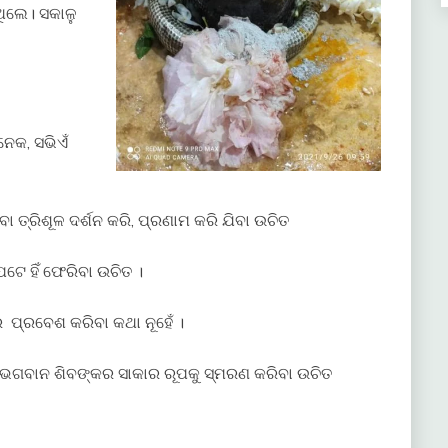
ଥିଲେ। ସକାଳୁ
େକ, ସଭିଏଁ
ିବା ତ୍ରିଶୂଳ ଦର୍ଶନ କରି, ପ୍ରଣାମ କରି ଯିବା ଉଚିତ
େ ହିଁ ଫେରିବା ଉଚିତ ।
େ ପ୍ରବେଶ କରିବା କଥା ନୂହେଁ ।
 ଭଗବାନ ଶିବଙ୍କର ସାକାର ରୂପକୁ ସ୍ମରଣ କରିବା ଉଚିତ