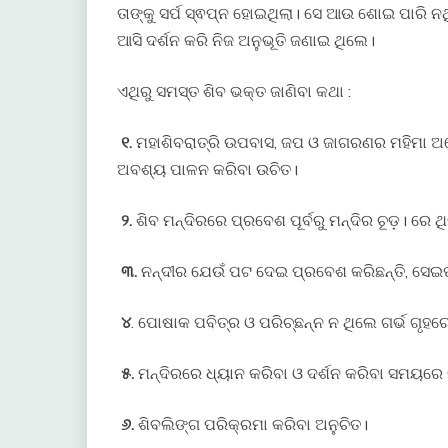
ତାଙ୍କୁ ସର୍ପ ସ୍ଵପ୍ନ ହୋଇଥିଲା। ସେ ଆଉ ଶୋଇ ପାରି ନ
ଆସି ଦର୍ଶନ କରି ନିଜ ଅନୁଭୂତି ଜଣାଇ ଥିଲେ।
ଏଥିରୁ ସମସ୍ତ ଶିବ ଭକ୍ତ ଜାଣିବା କଥା :
୧.
ମହାଶିବରାତ୍ରି ଉପବାସ, ଜପ ଓ ଜାଗରଣର ମହିମା ଅନ
ଅବଶ୍ୟ ପାଳନ କରିବା ଉଚିତ।
୨.
ଶିବ ମନ୍ଦିରରେ ପ୍ରବେଶ ପୂର୍ବରୁ ମନ୍ଦିର ଚୂଡ଼। ରେ ଥ
୩.
ନନ୍ଦୀର ଯେଉଁ ପଟ ଦେଇ ପ୍ରବେଶ କରିଛନ୍ତି, ସେଇପଟ
୪
. ପୋଷାକ ପବିତ୍ର ଓ ପରିଚ୍ଛନ୍ନ ନ ଥିଲେ ଗର୍ଭ ଗୃହର
୫.
ମନ୍ଦିରରେ ଧ୍ୟାନ କରିବା ଓ ଦର୍ଶନ କରିବା ସମୟରେ
୬.
ଶିବଲିଙ୍ଗ ପରିକ୍ରମା କରିବା ଅନୁଚିତ।