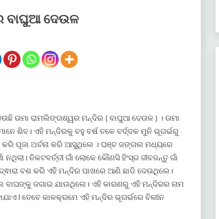
୍ର ବାଘୁଆ ଦେଉଳ
ହେଉଛି ଉମା ରାମଲିଙ୍ଗଶ୍ୱର ମନ୍ଦିର ( ବାଘୁଆ ଦେଉଳ ) । ଉମା
ନେ ଶିବ। ଏହି ମନ୍ଦିରକୁ ବହୁ ବର୍ଷ ତଳେ ବର୍ଦ୍ଦକ ମୁନି ଭୂଗର୍ଭରୁ
ଠା କରି ପୂଜା ଅର୍ଚନା କରି ଆସୁଥିଲେ । ଘଞ୍ଚ ଜଙ୍ଗଲ ମଧ୍ୟରେ
 ନଥିଲା। ନିକଟବର୍ତ୍ତୀ ଗାଁ ଲୋକେ କୌଣସି ହିଂସ୍ର ଜୀବଜନ୍ତୁ ଗାଁ
ଦ୍ଵାରା ବଶ କରି ଏହି ମନ୍ଦିର ପାଖରେ ଆଣି ଛାଡି ଦେଉଥିଲେ।
 ବାଘଙ୍କୁ ଜଗାଇ ଯାଉଥିଲେ। ଏହି କାରଣରୁ ଏହି ମନ୍ଦିରର ନାମ
ଯାଏ l ତେବେ କାଳକ୍ରମେ ଏହି ମନ୍ଦିର ଭୂଗର୍ଭରେ ବିଲୀନ