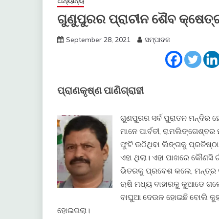
ଅନ୍ୟାନ୍ୟ
ଗୁଣୁପୁରର ପ୍ରାଚୀନ ଶୈବ କ୍ଷେତ
September 28, 2021
ସମ୍ପାଦକ
ପ୍ରାଣକୃଷ୍ଣ ପାଣିଗ୍ରାହୀ
ଗୁଣପୁରର ସର୍ବ ପୁରାତନ ମନ୍ଦିର 
ମାନେ ପାର୍ବତୀ, ରାମଲିଙ୍ଗେଶ୍ବର ମା
ଫୁଟି ଉଠିଥିବା ଲିଙ୍ଗକୁ ପ୍ରତିଷ୍
ଏହା ଥିଲା। ଏହା ପାଖରେ କୌଣସି ଗାଁ
ଭିତରକୁ ପ୍ରବେଶ କଲେ, ମନ୍ତ୍ର 
ଋଷି ମଧ୍ୟ ବାହାରକୁ କୁଆଡେ ଗଲେ
ବାଘୁଆ ଦେଉଳ ହୋଇଛି ବୋଲି କୁହା
ହୋଇଗଲା।