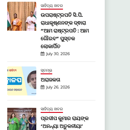
ସାହିତ୍ୟ ଖବର
ଉପରାଷ୍ଟ୍ରପତି ସି.ପି.
ରାଧାକୃଷ୍ଣନଙ୍କ ଦ୍ଵାରା
“ଆମ ରାଷ୍ଟ୍ରପତି : ଆମ
ଗୌରବ” ପୁସ୍ତକ
ଲୋକାର୍ପିତ
July 30, 2026
ସ୍ତମ୍ଭ
ଅରାଜକତା
July 26, 2026
ସାହିତ୍ୟ ଖବର
ପ୍ରଦୀପ କୁମାର ରାୟଙ୍କ
‘ଅନନ୍ୟା ଅତୁଳନୀୟା’