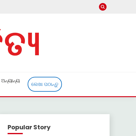
ଅନ୍ୟାନ୍ୟ
ଲେଖା ପଠାନ୍ତୁ
Popular Story