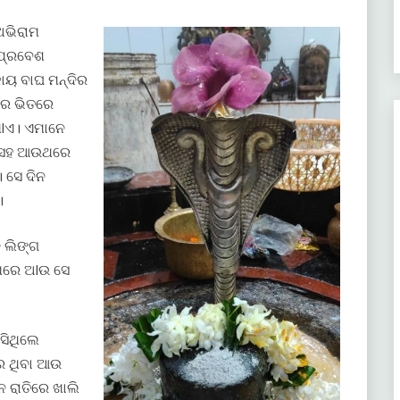
ଅଭିରାମ
 ପ୍ରବେଶ
ାୟ ବାଘ ମନ୍ଦିର
ିର ଭିତରେ
lଏ। ଏମାନେ
କ ସହ ଆଉଥରେ
। ସେ ଦିନ
।
ନ ଲିଙ୍ଗ
 ପରେ ଅlଉ ସେ
ସିଥିଲେ
ରେ ଥିବା ଆଉ
ନ ରାତିରେ ଖାଲି