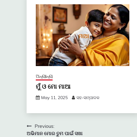
ଅନ୍ୟାନ୍ୟ
ମୁଁ ଓ ମୋ ମାଆ
May 11, 2025
ସହ-ସମ୍ପାଦକ
Post
Previous:
ଅଭିମାନ ମୋର ତୁମ ପାଇଁ ସଖା