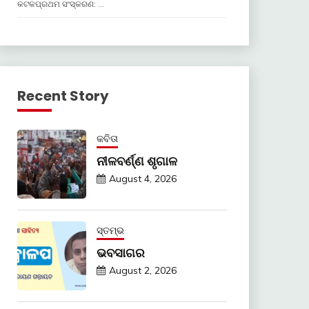
କଟକପ୍ରଥମ ସଂସ୍କରଣ: …
Recent Story
କବିତା
ନୀଳବର୍ଣ୍ଣ ଶୃଗାଳ
August 4, 2026
ସ୍ତମ୍ଭ
ଭବସାଗର
August 2, 2026