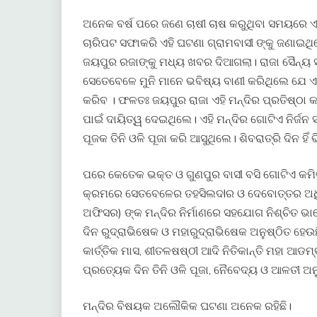
ଅନେକ ବର୍ଷ ପରେ ଜଣେ ଚାଷୀ ଚାଷ କରୁଥିବା ସମୟରେ ଏ
ଚାରିପଟ ସଫାକରି ଏହି ଘଟଣା ଗ୍ରାମବାସୀ ଙ୍କୁ ଜଣାଇଥ
ଜୟପୁର ରଜାଙ୍କୁ ମଧ୍ୟ ଖବର ଦିଆଗଲା। ରାଜା ସୈନ୍ୟ ସା
ସେତେବେଳେ ମୁନି ମାନେ ଭବିଷ୍ୟ ବାଣୀ କରିଥିଲେ ଯେ ଏହି
କରିବ । ଫଳତଃ ଜୟପୁର ରାଜା ଏହି ମନ୍ଦିର ପ୍ରତିଷ୍ଠା 
ପାଇଁ ଦାୟିତ୍ୱ ଦେଇଥିଲେ। ଏହି ମନ୍ଦିର ଗୋଟିଏ ନିର୍ଜନ 
ପୂଜକ ତିନି ଓଳି ପୂଜା କରି ଆସୁଥିଲେ। ଶିବରାତ୍ରି ଦିନ ହିଁ ଭ
ପରେ କେତେକ ଭକ୍ତ ଓ ଗୁଣପୁର ବାସୀ ବସି ଗୋଟିଏ କମିଟି 
କ୍ରମରେ ସେତବେଳେର ତହସିଲଦlର ଓ ଦେବୋତ୍ତର ଅଧିକା
ଅଫିସର) ଙ୍କ ମନ୍ଦିର ନିର୍ମାଣରେ ସହଯୋଗ ନିଶ୍ଚିତ 
ଦିନ ରୁଦ୍ରାଭିଷେକ ଓ ମହାରୁଦ୍ରାଭିଷେକ ଅନୁଷ୍ଠିତ ହେଉଛ
କାର୍ତ୍ତିକ ମାସ, ଶୀତଳଷଷ୍ଠୀ ଆଦି ନିତିକାନ୍ତି ମହା ଆଡମ
ପ୍ରତ୍ୟେକ ଦିନ ତିନି ଓଳି ପୂଜା, ନୈବେଦ୍ୟ ଓ ଆଳତୀ ଅନୁ
ମନ୍ଦିର ବିଷୟକ ଅଲୌକିକ ଘଟଣା ଅନେକ ରହିଛି।