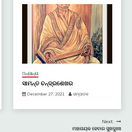
ଅନ୍ୟାନ୍ୟ
ସାମନ୍ତ ଚନ୍ଦ୍ରଶେଖର
December 27, 2021
ସମ୍ପାଦକ
Next:
ମହାନାୟକ ହେବାର ସୁଖଦୁଃଖ