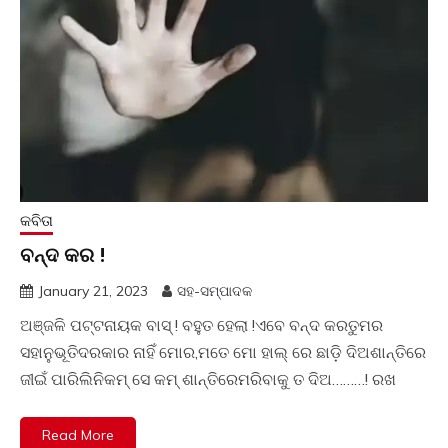
କବିତା
ବନ୍ଦ କର !
January 21, 2023
ସହ-ସମ୍ପାଦକ
ଅଞ୍ଜଳି ପଟ୍ଟନାୟକ ବାସ୍ ! ବହୁତ ହେଲା !ଏବେ ବନ୍ଦ କରତୁମର
ସହାନୁଭୂତିଦରକାର ନାହିଁ ମୋର,ମତେ ମୋ ହାଲ୍ ରେ ଛାଡ଼ି ଦିଅଶାନ୍ତିରେ
ଜୀଇଁ ପାରିଲିନିକମ୍ ସେ କମ୍ ଶାନ୍ତିରେମରିବାକୁ ତ ଦିଅ………! ରଖ
Read More