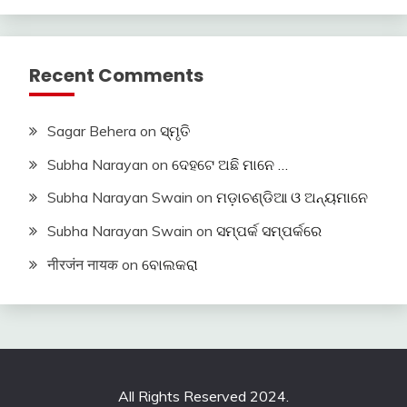
Recent Comments
Sagar Behera
on
ସ୍ମୃତି
Subha Narayan
on
ଦେହଟେ ଅଛି ମାନେ …
Subha Narayan Swain
on
ମଡ଼ାଚଣ୍ଡିଆ ଓ ଅନ୍ୟମାନେ
Subha Narayan Swain
on
ସମ୍ପର୍କ ସମ୍ପର୍କରେ
नीरजंन नायक
on
ବୋଲକରା
All Rights Reserved 2024.