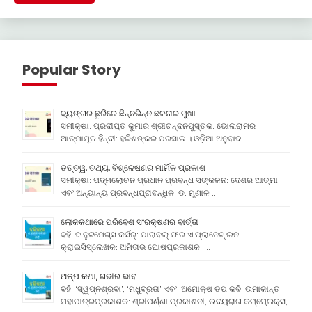
Popular Story
ବ୍ୟଙ୍ଗର ଛୁରିରେ ଛିନ୍ନଭିନ୍ନ ଛଳନାର ମୁଖା
ସମୀକ୍ଷା: ପ୍ରଦୀପ୍ତ କୁମାର ଶ୍ରୀଚନ୍ଦନପୁସ୍ତକ: ଭୋଳାରାମର
ଆତ୍ମାମୂଳ ହିନ୍ଦୀ: ହରିଶଙ୍କର ପରସାଇ । ଓଡ଼ିଆ ଅନୁବାଦ: …
ତତ୍ତ୍ୱ, ତଥ୍ୟ, ବିଶ୍ଳେଷଣର ମାର୍ମିକ ପ୍ରକାଶ
ସମୀକ୍ଷା: ପଦ୍ମଲୋଚନ ପ୍ରଧାନ ପ୍ରବନ୍ଧ ସଙ୍କଳନ: ଦେଶର ଆତ୍ମା
ଏବଂ ଅନ୍ୟାନ୍ୟ ପ୍ରବନ୍ଧପ୍ରାବନ୍ଧିକ: ଡ. ମୃଣାଳ …
ଲୋକକଥାରେ ପରିବେଶ ସଂରକ୍ଷଣର ବାର୍ତ୍ତା
ବହି: ଦ ନୁଟମେଗ୍ସ କର୍ସର୍: ପାରାବଲ୍ ଫର ଏ ପ୍ଲାନେଟ୍ ଇନ
କ୍ରାଇସିସ୍ଲେଖକ: ଅମିତାଭ ଘୋଷପ୍ରକାଶକ: …
ଅଳ୍ପ କଥା, ଗଭୀର ଭାବ
ବହି: ‘ସ୍ୱପ୍ନଶ୍ରବା’, ‘ମଧୁବ୍ରତା’ ଏବଂ ‘ଅମୋକ୍ଷ ତପ’କବି: ଉମାକାନ୍ତ
ମହାପାତ୍ରପ୍ରକାଶକ: ଶ୍ରୀପର୍ଣ୍ଣା ପ୍ରକାଶନୀ, ଉଦୟରାଗ କମ୍ପେ୍ଲକ୍ସ,