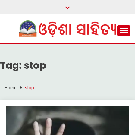
Skip
to
content
ଓଡ଼ିଆ ଇ-ସାହିତ୍ୟକୁ ଆଗକୁ ନେବାକୁ ଏକ ନୂଆ ପ୍ରଚେଷ୍ଠା
ଓଡ଼ିଶା ସାହିତ୍ୟ
Tag:
stop
Home
stop