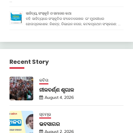
…
ସାହିତ୍ୟ, ସଂସ୍କୃତି ଓ ସମାଜର କଥା
ବହି: ସାହିତ୍ୟରେ ସଂସ୍କୃତିର ସଂକେତଲେଖକ: ଇଂ ମୁରଲୀଧର
ହୋତାପ୍ରକାଶକ: ନିଶବ୍ଦ, ଡିଭାଇନ ନଗର, କଟକପ୍ରଥମ ସଂସ୍କରଣ: …
Recent Story
କବିତା
ନୀଳବର୍ଣ୍ଣ ଶୃଗାଳ
August 4, 2026
ସ୍ତମ୍ଭ
ଭବସାଗର
August 2, 2026