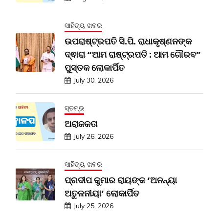
ସାହିତ୍ୟ ଖବର
ଉପରାଷ୍ଟ୍ରପତି ସି.ପି. ରାଧାକୃଷ୍ଣନଙ୍କ
ଦ୍ଵାରା “ଆମ ରାଷ୍ଟ୍ରପତି : ଆମ ଗୌରବ”
ପୁସ୍ତକ ଲୋକାର୍ପିତ
July 30, 2026
ସ୍ତମ୍ଭ
ଅରାଜକତା
July 26, 2026
ସାହିତ୍ୟ ଖବର
ପ୍ରଦୀପ କୁମାର ରାୟଙ୍କ ‘ଅନନ୍ୟା
ଅତୁଳନୀୟା’ ଲୋକାର୍ପିତ
July 25, 2026