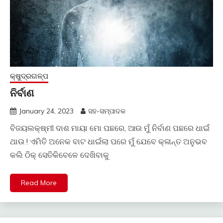
କ୍ଷୁଦ୍ରଗଳ୍ପ
ନିର୍ବାଣ
January 24, 2023
ସହ-ସମ୍ପାଦକ
ବିଜୟଲକ୍ଷ୍ମୀ ଦାଶ ମାୟା ମୋ ପଛରେ, ଆଉ ମୁଁ ନିର୍ବାଣ ପଛରେ ଧାଇଁ
ଥାଉ ! ଏମିତି ଅନେକ ବାଟ ଧାଇଁଲା ପରେ ମୁଁ ଯେବେ କ୍ଳାନ୍ତ ଅନୁଭବ
କଲି ଠିକ୍ ସେତିକିବେଳେ ଦେଖିବାକୁ
Read More