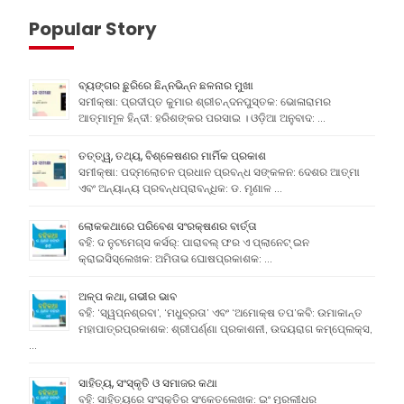
Popular Story
ବ୍ୟଙ୍ଗର ଛୁରିରେ ଛିନ୍ନଭିନ୍ନ ଛଳନାର ମୁଖା
ସମୀକ୍ଷା: ପ୍ରଦୀପ୍ତ କୁମାର ଶ୍ରୀଚନ୍ଦନପୁସ୍ତକ: ଭୋଳାରାମର
ଆତ୍ମାମୂଳ ହିନ୍ଦୀ: ହରିଶଙ୍କର ପରସାଇ । ଓଡ଼ିଆ ଅନୁବାଦ: …
ତତ୍ତ୍ୱ, ତଥ୍ୟ, ବିଶ୍ଳେଷଣର ମାର୍ମିକ ପ୍ରକାଶ
ସମୀକ୍ଷା: ପଦ୍ମଲୋଚନ ପ୍ରଧାନ ପ୍ରବନ୍ଧ ସଙ୍କଳନ: ଦେଶର ଆତ୍ମା
ଏବଂ ଅନ୍ୟାନ୍ୟ ପ୍ରବନ୍ଧପ୍ରାବନ୍ଧିକ: ଡ. ମୃଣାଳ …
ଲୋକକଥାରେ ପରିବେଶ ସଂରକ୍ଷଣର ବାର୍ତ୍ତା
ବହି: ଦ ନୁଟମେଗ୍ସ କର୍ସର୍: ପାରାବଲ୍ ଫର ଏ ପ୍ଲାନେଟ୍ ଇନ
କ୍ରାଇସିସ୍ଲେଖକ: ଅମିତାଭ ଘୋଷପ୍ରକାଶକ: …
ଅଳ୍ପ କଥା, ଗଭୀର ଭାବ
ବହି: ‘ସ୍ୱପ୍ନଶ୍ରବା’, ‘ମଧୁବ୍ରତା’ ଏବଂ ‘ଅମୋକ୍ଷ ତପ’କବି: ଉମାକାନ୍ତ
ମହାପାତ୍ରପ୍ରକାଶକ: ଶ୍ରୀପର୍ଣ୍ଣା ପ୍ରକାଶନୀ, ଉଦୟରାଗ କମ୍ପେ୍ଲକ୍ସ,
…
ସାହିତ୍ୟ, ସଂସ୍କୃତି ଓ ସମାଜର କଥା
ବହି: ସାହିତ୍ୟରେ ସଂସ୍କୃତିର ସଂକେତଲେଖକ: ଇଂ ମୁରଲୀଧର