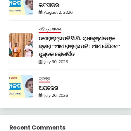
ଭବସାଗର
August 2, 2026
ସାହିତ୍ୟ ଖବର
ଉପରାଷ୍ଟ୍ରପତି ସି.ପି. ରାଧାକୃଷ୍ଣନଙ୍କ
ଦ୍ଵାରା “ଆମ ରାଷ୍ଟ୍ରପତି : ଆମ ଗୌରବ”
ପୁସ୍ତକ ଲୋକାର୍ପିତ
July 30, 2026
ସ୍ତମ୍ଭ
ଅରାଜକତା
July 26, 2026
Recent Comments