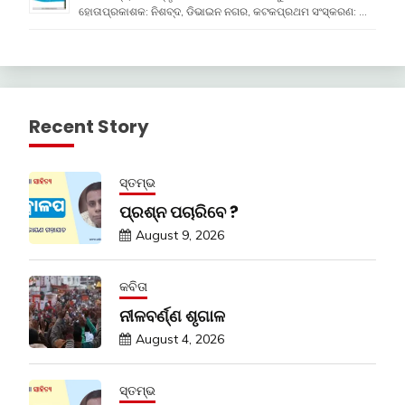
ହୋତାପ୍ରକାଶକ: ନିଶବ୍ଦ, ଡିଭାଇନ ନଗର, କଟକପ୍ରଥମ ସଂସ୍କରଣ: …
Recent Story
ସ୍ତମ୍ଭ
ପ୍ରଶ୍ନ ପଚାରିବେ ?
August 9, 2026
କବିତା
ନୀଳବର୍ଣ୍ଣ ଶୃଗାଳ
August 4, 2026
ସ୍ତମ୍ଭ