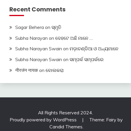
Recent Comments
Sagar Behera
on
ସ୍ମୃତି
Subha Narayan
on
ଦେହଟେ ଅଛି ମାନେ …
Subha Narayan Swain
on
ମଡ଼ାଚଣ୍ଡିଆ ଓ ଅନ୍ୟମାନେ
Subha Narayan Swain
on
ସମ୍ପର୍କ ସମ୍ପର୍କରେ
नीरजंन नायक
on
ବୋଲକରା
All Rights Reserved 2024.
Proudly powered by WordPress
|
Theme: Fairy by
Candid Themes
.