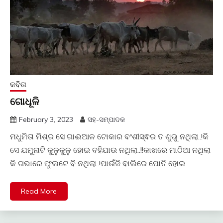
କବିତା
ଗୋଧୂଳି
February 3, 2023
ସହ-ସମ୍ପାଦକ
ମଧୁମିତା ମିଶ୍ର ସେ ଗାଈଆଳ ଟୋକାର ବଂଶୀସ୍ଵର ତ ଶୁଭୁ ନଥିଲା..!କି
ସେ ଯମୁନାଟି କୁଳୁକୁଳୁ ହୋଇ ବହିଯାଉ ନଥିଲା..!!କାଖରେ ମାଠିଆ ନଥିଲା
କି ଗଭାରେ ଫୁଲଟେ ବି ନଥିଲା..!ପାଉଁଜି ବାଲିରେ ପୋତି ହୋଇ
Read More