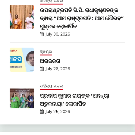
ସାହିତ୍ୟ ଖବର
ଉପରାଷ୍ଟ୍ରପତି ସି.ପି. ରାଧାକୃଷ୍ଣନଙ୍କ
ଦ୍ଵାରା “ଆମ ରାଷ୍ଟ୍ରପତି : ଆମ ଗୌରବ”
ପୁସ୍ତକ ଲୋକାର୍ପିତ
July 30, 2026
ସ୍ତମ୍ଭ
ଅରାଜକତା
July 26, 2026
ସାହିତ୍ୟ ଖବର
ପ୍ରଦୀପ କୁମାର ରାୟଙ୍କ ‘ଅନନ୍ୟା
ଅତୁଳନୀୟା’ ଲୋକାର୍ପିତ
July 25, 2026