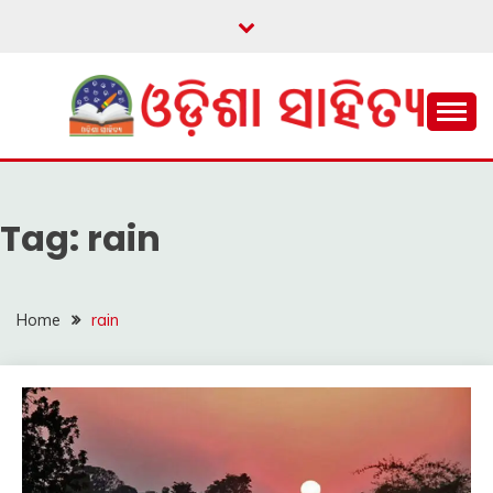
Skip
to
content
ଓଡ଼ିଆ ଇ-ସାହିତ୍ୟକୁ ଆଗକୁ ନେବାକୁ ଏକ ନୂଆ ପ୍ରଚେଷ୍ଠା
ଓଡ଼ିଶା ସାହିତ୍ୟ
Tag:
rain
Home
rain