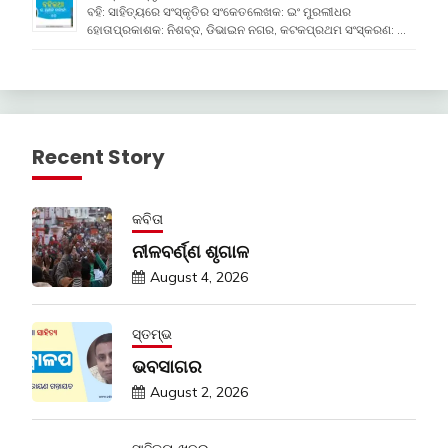
ବହି: ସାହିତ୍ୟରେ ସଂସ୍କୃତିର ସଂକେତଲେଖକ: ଇଂ ମୁରଲୀଧର
ହୋତାପ୍ରକାଶକ: ନିଶବ୍ଦ, ଡିଭାଇନ ନଗର, କଟକପ୍ରଥମ ସଂସ୍କରଣ: …
Recent Story
କବିତା
ନୀଳବର୍ଣ୍ଣ ଶୃଗାଳ
August 4, 2026
ସ୍ତମ୍ଭ
ଭବସାଗର
August 2, 2026