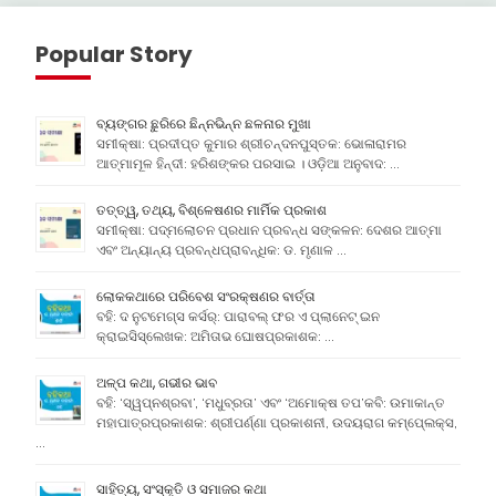
Popular Story
ବ୍ୟଙ୍ଗର ଛୁରିରେ ଛିନ୍ନଭିନ୍ନ ଛଳନାର ମୁଖା
ସମୀକ୍ଷା: ପ୍ରଦୀପ୍ତ କୁମାର ଶ୍ରୀଚନ୍ଦନପୁସ୍ତକ: ଭୋଳାରାମର
ଆତ୍ମାମୂଳ ହିନ୍ଦୀ: ହରିଶଙ୍କର ପରସାଇ । ଓଡ଼ିଆ ଅନୁବାଦ: …
ତତ୍ତ୍ୱ, ତଥ୍ୟ, ବିଶ୍ଳେଷଣର ମାର୍ମିକ ପ୍ରକାଶ
ସମୀକ୍ଷା: ପଦ୍ମଲୋଚନ ପ୍ରଧାନ ପ୍ରବନ୍ଧ ସଙ୍କଳନ: ଦେଶର ଆତ୍ମା
ଏବଂ ଅନ୍ୟାନ୍ୟ ପ୍ରବନ୍ଧପ୍ରାବନ୍ଧିକ: ଡ. ମୃଣାଳ …
ଲୋକକଥାରେ ପରିବେଶ ସଂରକ୍ଷଣର ବାର୍ତ୍ତା
ବହି: ଦ ନୁଟମେଗ୍ସ କର୍ସର୍: ପାରାବଲ୍ ଫର ଏ ପ୍ଲାନେଟ୍ ଇନ
କ୍ରାଇସିସ୍ଲେଖକ: ଅମିତାଭ ଘୋଷପ୍ରକାଶକ: …
ଅଳ୍ପ କଥା, ଗଭୀର ଭାବ
ବହି: ‘ସ୍ୱପ୍ନଶ୍ରବା’, ‘ମଧୁବ୍ରତା’ ଏବଂ ‘ଅମୋକ୍ଷ ତପ’କବି: ଉମାକାନ୍ତ
ମହାପାତ୍ରପ୍ରକାଶକ: ଶ୍ରୀପର୍ଣ୍ଣା ପ୍ରକାଶନୀ, ଉଦୟରାଗ କମ୍ପେ୍ଲକ୍ସ,
…
ସାହିତ୍ୟ, ସଂସ୍କୃତି ଓ ସମାଜର କଥା