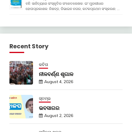
ବହି: ସାହିତ୍ୟରେ ସଂସ୍କୃତିର ସଂକେତଲେଖକ: ଇଂ ମୁରଲୀଧର
ହୋତାପ୍ରକାଶକ: ନିଶବ୍ଦ, ଡିଭାଇନ ନଗର, କଟକପ୍ରଥମ ସଂସ୍କରଣ: …
Recent Story
କବିତା
ନୀଳବର୍ଣ୍ଣ ଶୃଗାଳ
August 4, 2026
ସ୍ତମ୍ଭ
ଭବସାଗର
August 2, 2026