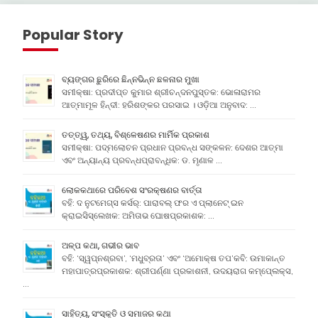
Popular Story
ବ୍ୟଙ୍ଗର ଛୁରିରେ ଛିନ୍ନଭିନ୍ନ ଛଳନାର ମୁଖା
ସମୀକ୍ଷା: ପ୍ରଦୀପ୍ତ କୁମାର ଶ୍ରୀଚନ୍ଦନପୁସ୍ତକ: ଭୋଳାରାମର
ଆତ୍ମାମୂଳ ହିନ୍ଦୀ: ହରିଶଙ୍କର ପରସାଇ । ଓଡ଼ିଆ ଅନୁବାଦ: …
ତତ୍ତ୍ୱ, ତଥ୍ୟ, ବିଶ୍ଳେଷଣର ମାର୍ମିକ ପ୍ରକାଶ
ସମୀକ୍ଷା: ପଦ୍ମଲୋଚନ ପ୍ରଧାନ ପ୍ରବନ୍ଧ ସଙ୍କଳନ: ଦେଶର ଆତ୍ମା
ଏବଂ ଅନ୍ୟାନ୍ୟ ପ୍ରବନ୍ଧପ୍ରାବନ୍ଧିକ: ଡ. ମୃଣାଳ …
ଲୋକକଥାରେ ପରିବେଶ ସଂରକ୍ଷଣର ବାର୍ତ୍ତା
ବହି: ଦ ନୁଟମେଗ୍ସ କର୍ସର୍: ପାରାବଲ୍ ଫର ଏ ପ୍ଲାନେଟ୍ ଇନ
କ୍ରାଇସିସ୍ଲେଖକ: ଅମିତାଭ ଘୋଷପ୍ରକାଶକ: …
ଅଳ୍ପ କଥା, ଗଭୀର ଭାବ
ବହି: ‘ସ୍ୱପ୍ନଶ୍ରବା’, ‘ମଧୁବ୍ରତା’ ଏବଂ ‘ଅମୋକ୍ଷ ତପ’କବି: ଉମାକାନ୍ତ
ମହାପାତ୍ରପ୍ରକାଶକ: ଶ୍ରୀପର୍ଣ୍ଣା ପ୍ରକାଶନୀ, ଉଦୟରାଗ କମ୍ପେ୍ଲକ୍ସ,
…
ସାହିତ୍ୟ, ସଂସ୍କୃତି ଓ ସମାଜର କଥା