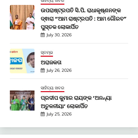
ସାହିତ୍ୟ ଖବର
ଉପରାଷ୍ଟ୍ରପତି ସି.ପି. ରାଧାକୃଷ୍ଣନଙ୍କ
ଦ୍ଵାରା “ଆମ ରାଷ୍ଟ୍ରପତି : ଆମ ଗୌରବ”
ପୁସ୍ତକ ଲୋକାର୍ପିତ
July 30, 2026
ସ୍ତମ୍ଭ
ଅରାଜକତା
July 26, 2026
ସାହିତ୍ୟ ଖବର
ପ୍ରଦୀପ କୁମାର ରାୟଙ୍କ ‘ଅନନ୍ୟା
ଅତୁଳନୀୟା’ ଲୋକାର୍ପିତ
July 25, 2026