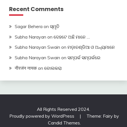
Recent Comments
Sagar Behera
on
ସ୍ମୃତି
Subha Narayan
on
ଦେହଟେ ଅଛି ମାନେ …
Subha Narayan Swain
on
ମଡ଼ାଚଣ୍ଡିଆ ଓ ଅନ୍ୟମାନେ
Subha Narayan Swain
on
ସମ୍ପର୍କ ସମ୍ପର୍କରେ
नीरजंन नायक
on
ବୋଲକରା
All Rights Reserved 2024.
Proudly powered by WordPress
|
Theme: Fairy by
Candid Themes
.