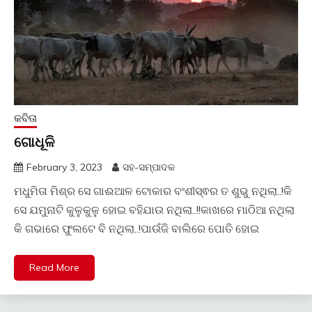
କବିତା
ଗୋଧୂଳି
February 3, 2023
ସହ-ସମ୍ପାଦକ
ମଧୁମିତା ମିଶ୍ର ସେ ଗାଈଆଳ ଟୋକାର ବଂଶୀସ୍ଵର ତ ଶୁଭୁ ନଥିଲା..!କି
ସେ ଯମୁନାଟି କୁଳୁକୁଳୁ ହୋଇ ବହିଯାଉ ନଥିଲା..!!କାଖରେ ମାଠିଆ ନଥିଲା
କି ଗଭାରେ ଫୁଲଟେ ବି ନଥିଲା..!ପାଉଁଜି ବାଲିରେ ପୋତି ହୋଇ
Read More