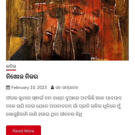
କବିତା
ନିଖୋଜ ନିଜର
February 10, 2023
ସହ-ସମ୍ପାଦକ
ଦୀପକ କୁମାର ସ୍ଵାଇଁ ତମ ଦାଣ୍ତ ଦୁଆରେ ଅଟକିଛି ହଳେ ପାଦପାଦ
ତଳେ ଚାପି ଦେଇ ଯେତେ ଅପବାଦତମ ଗାଁ ପ୍ରତି ଗଳିର ଧୂଳିରେ ମୁଁ
ଖୋଜୁଛିଜାଣି ଜାଣି ହଜାଇ ଥିବା ଜୀବନର ନିଧି
Read More