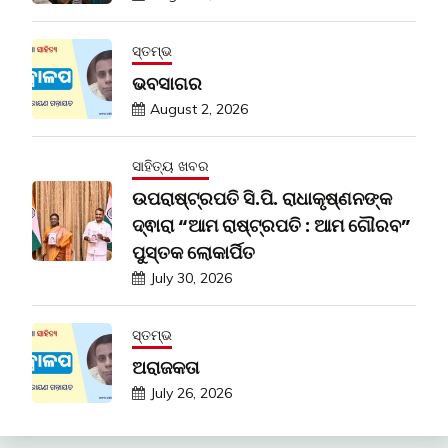
ସ୍ତମ୍ଭ
ଭବସାଗର
August 2, 2026
ସାହିତ୍ୟ ଖବର
ଉପରାଷ୍ଟ୍ରପତି ସି.ପି. ରାଧାକୃଷ୍ଣନଙ୍କ
ଦ୍ଵାରା “ଆମ ରାଷ୍ଟ୍ରପତି : ଆମ ଗୌରବ”
ପୁସ୍ତକ ଲୋକାର୍ପିତ
July 30, 2026
ସ୍ତମ୍ଭ
ଅରାଜକତା
July 26, 2026