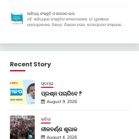
…
ସାହିତ୍ୟ, ସଂସ୍କୃତି ଓ ସମାଜର କଥା
ବହି: ସାହିତ୍ୟରେ ସଂସ୍କୃତିର ସଂକେତଲେଖକ: ଇଂ ମୁରଲୀଧର
ହୋତାପ୍ରକାଶକ: ନିଶବ୍ଦ, ଡିଭାଇନ ନଗର, କଟକପ୍ରଥମ ସଂସ୍କରଣ: …
Recent Story
ସ୍ତମ୍ଭ
ପ୍ରଶ୍ନ ପଚାରିବେ ?
August 9, 2026
କବିତା
ନୀଳବର୍ଣ୍ଣ ଶୃଗାଳ
August 4, 2026