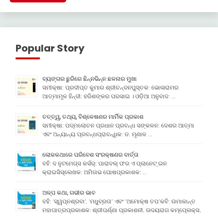
Popular Story
ବ୍ୟଙ୍ଗର ଛୁରିରେ ଛିନ୍ନଭିନ୍ନ ଛଳନାର ମୁଖା
ସମୀକ୍ଷା: ପ୍ରଦୀପ୍ତ କୁମାର ଶ୍ରୀଚନ୍ଦନପୁସ୍ତକ: ଭୋଳାରାମର
ଆତ୍ମାମୂଳ ହିନ୍ଦୀ: ହରିଶଙ୍କର ପରସାଇ । ଓଡ଼ିଆ ଅନୁବାଦ: …
ତତ୍ତ୍ୱ, ତଥ୍ୟ, ବିଶ୍ଳେଷଣର ମାର୍ମିକ ପ୍ରକାଶ
ସମୀକ୍ଷା: ପଦ୍ମଲୋଚନ ପ୍ରଧାନ ପ୍ରବନ୍ଧ ସଙ୍କଳନ: ଦେଶର ଆତ୍ମା
ଏବଂ ଅନ୍ୟାନ୍ୟ ପ୍ରବନ୍ଧପ୍ରାବନ୍ଧିକ: ଡ. ମୃଣାଳ …
ଲୋକକଥାରେ ପରିବେଶ ସଂରକ୍ଷଣର ବାର୍ତ୍ତା
ବହି: ଦ ନୁଟମେଗ୍ସ କର୍ସର୍: ପାରାବଲ୍ ଫର ଏ ପ୍ଲାନେଟ୍ ଇନ
କ୍ରାଇସିସ୍ଲେଖକ: ଅମିତାଭ ଘୋଷପ୍ରକାଶକ: …
ଅଳ୍ପ କଥା, ଗଭୀର ଭାବ
ବହି: ‘ସ୍ୱପ୍ନଶ୍ରବା’, ‘ମଧୁବ୍ରତା’ ଏବଂ ‘ଅମୋକ୍ଷ ତପ’କବି: ଉମାକାନ୍ତ
ମହାପାତ୍ରପ୍ରକାଶକ: ଶ୍ରୀପର୍ଣ୍ଣା ପ୍ରକାଶନୀ, ଉଦୟରାଗ କମ୍ପେ୍ଲକ୍ସ,