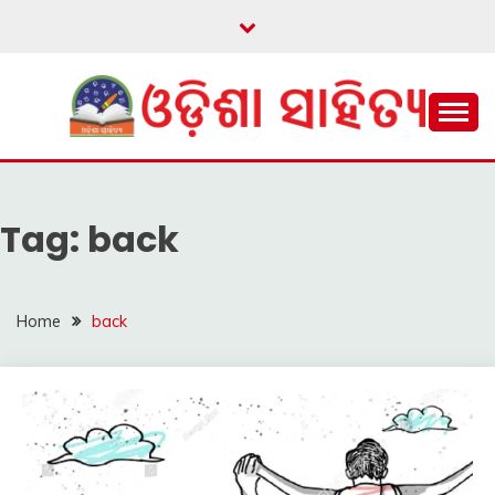
Skip
to
content
ଓଡ଼ିଆ ଇ-ସାହିତ୍ୟକୁ ଆଗକୁ ନେବାକୁ ଏକ ନୂଆ ପ୍ରଚେଷ୍ଠା
ଓଡ଼ିଶା ସାହିତ୍ୟ
Tag:
back
Home
back