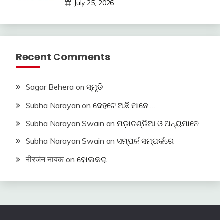
July 25, 2026
Recent Comments
Sagar Behera
on
ସ୍ମୃତି
Subha Narayan
on
ଦେହଟେ ଅଛି ମାନେ …
Subha Narayan Swain
on
ମଡ଼ାଚଣ୍ଡିଆ ଓ ଅନ୍ୟମାନେ
Subha Narayan Swain
on
ସମ୍ପର୍କ ସମ୍ପର୍କରେ
नीरजंन नायक
on
ବୋଲକରା