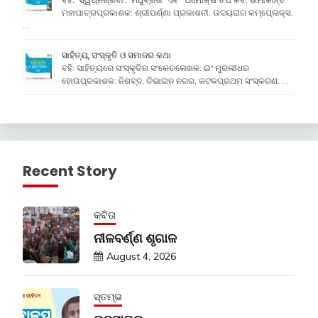
ମହାପାତ୍ରପ୍ରକାଶକ: ଶ୍ରୀପର୍ଣ୍ଣା ପ୍ରକାଶନୀ, ଉଦୟରାଗ କମ୍ପେ୍ଲକ୍ସ,
…
ସାହିତ୍ୟ, ସଂସ୍କୃତି ଓ ସମାଜର କଥା
ବହି: ସାହିତ୍ୟରେ ସଂସ୍କୃତିର ସଂକେତଲେଖକ: ଇଂ ମୁରଲୀଧର
ହୋତାପ୍ରକାଶକ: ନିଶବ୍ଦ, ଡିଭାଇନ ନଗର, କଟକପ୍ରଥମ ସଂସ୍କରଣ: …
Recent Story
କବିତା
ନୀଳବର୍ଣ୍ଣ ଶୃଗାଳ
August 4, 2026
ସ୍ତମ୍ଭ