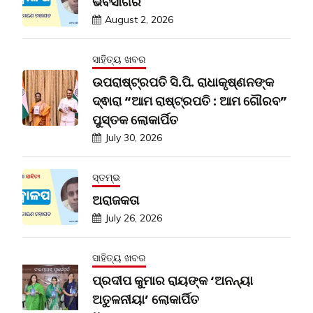
ଭବସାଗର
August 2, 2026
ସାହିତ୍ୟ ଖବର
ଉପରାଷ୍ଟ୍ରପତି ସି.ପି. ରାଧାକୃଷ୍ଣନଙ୍କ
ଦ୍ଵାରା “ଆମ ରାଷ୍ଟ୍ରପତି : ଆମ ଗୌରବ”
ପୁସ୍ତକ ଲୋକାର୍ପିତ
July 30, 2026
ସ୍ତମ୍ଭ
ଅରାଜକତା
July 26, 2026
ସାହିତ୍ୟ ଖବର
ପ୍ରଦୀପ କୁମାର ରାୟଙ୍କ ‘ଅନନ୍ୟା
ଅତୁଳନୀୟା’ ଲୋକାର୍ପିତ