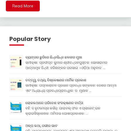
Read More
Popular Story
ବ୍ୟଙ୍ଗର ଛୁରିରେ ଛିନ୍ନଭିନ୍ନ ଛଳନାର ମୁଖା
ସମୀକ୍ଷା: ପ୍ରଦୀପ୍ତ କୁମାର ଶ୍ରୀଚନ୍ଦନପୁସ୍ତକ: ଭୋଳାରାମର
ଆତ୍ମାମୂଳ ହିନ୍ଦୀ: ହରିଶଙ୍କର ପରସାଇ । ଓଡ଼ିଆ ଅନୁବାଦ: …
ତତ୍ତ୍ୱ, ତଥ୍ୟ, ବିଶ୍ଳେଷଣର ମାର୍ମିକ ପ୍ରକାଶ
ସମୀକ୍ଷା: ପଦ୍ମଲୋଚନ ପ୍ରଧାନ ପ୍ରବନ୍ଧ ସଙ୍କଳନ: ଦେଶର ଆତ୍ମା
ଏବଂ ଅନ୍ୟାନ୍ୟ ପ୍ରବନ୍ଧପ୍ରାବନ୍ଧିକ: ଡ. ମୃଣାଳ …
ଲୋକକଥାରେ ପରିବେଶ ସଂରକ୍ଷଣର ବାର୍ତ୍ତା
ବହି: ଦ ନୁଟମେଗ୍ସ କର୍ସର୍: ପାରାବଲ୍ ଫର ଏ ପ୍ଲାନେଟ୍ ଇନ
କ୍ରାଇସିସ୍ଲେଖକ: ଅମିତାଭ ଘୋଷପ୍ରକାଶକ: …
ଅଳ୍ପ କଥା, ଗଭୀର ଭାବ
ବହି: ‘ସ୍ୱପ୍ନଶ୍ରବା’, ‘ମଧୁବ୍ରତା’ ଏବଂ ‘ଅମୋକ୍ଷ ତପ’କବି: ଉମାକାନ୍ତ