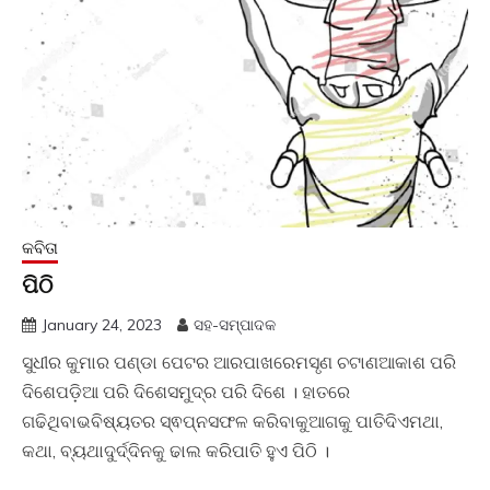
କବିତା
ପିଠି
January 24, 2023
ସହ-ସମ୍ପାଦକ
ସୁଧୀର କୁମାର ପଣ୍ଡା ପେଟର ଆରପାଖରେମସୃଣ ଚଟାଣଆକାଶ ପରି
ଦିଶେପଡ଼ିଆ ପରି ଦିଶେସମୁଦ୍ର ପରି ଦିଶେ । ହାତରେ
ଗଢିଥିବାଭବିଷ୍ୟତର ସ୍ଵପ୍ନସଫଳ କରିବାକୁଆଗକୁ ପାତିଦିଏମଥା,
କଥା, ବ୍ୟଥାଦୁର୍ଦ୍ଦିନକୁ ଢାଲ କରିପାତି ହୁଏ ପିଠି ।