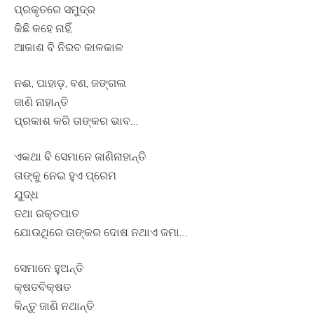
ପ୍ରକୃତରେ ସମୁଦ୍ର
କିଛି କହେ ନାହିଁ,
ଆକାଶ ବି ନିରବ କାଳକାଳ
ନଈ, ପାହାଡ଼, ବଣ, ଜଙ୍ଗଲ
ଜାଣି ନାହାନ୍ତି
ପ୍ରକାଶ କରି ତାଙ୍କର ଭାବ…
ଏକଥା ବି ସେମାନେ ଜାଣିନାହାନ୍ତି
ତାଙ୍କୁ ନେଇ ହୁଏ ପ୍ରେମ
ଯୁଦ୍ଧ
ତଥା ରକ୍ତପାତ
ଯୋଉଥିରେ ତାଙ୍କର ଦୋଷ ନଥାଏ ଜମା…
ସେମାନେ ହୁଅନ୍ତି
କ୍ଷତବିକ୍ଷତ
କିନ୍ତୁ ଜାଣି ନଥାନ୍ତି