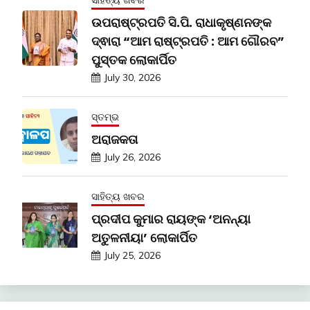
ଉପରାଷ୍ଟ୍ରପତି ସି.ପି. ରାଧାକୃଷ୍ଣନଙ୍କ
ଦ୍ଵାରା “ଆମ ରାଷ୍ଟ୍ରପତି : ଆମ ଗୌରବ”
ପୁସ୍ତକ ଲୋକାର୍ପିତ
July 30, 2026
ସ୍ତମ୍ଭ
ଅରାଜକତା
July 26, 2026
ସାହିତ୍ୟ ଖବର
ପ୍ରଦୀପ କୁମାର ରାୟଙ୍କ ‘ଅନନ୍ୟା
ଅତୁଳନୀୟା’ ଲୋକାର୍ପିତ
July 25, 2026