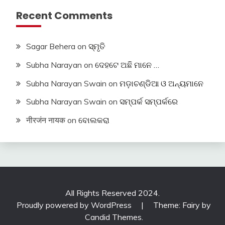
Recent Comments
Sagar Behera
on
ସ୍ମୃତି
Subha Narayan
on
ଦେହଟେ ଅଛି ମାନେ …
Subha Narayan Swain
on
ମଡ଼ାଚଣ୍ଡିଆ ଓ ଅନ୍ୟମାନେ
Subha Narayan Swain
on
ସମ୍ପର୍କ ସମ୍ପର୍କରେ
नीरजंन नायक
on
ବୋଲକରା
All Rights Reserved 2024.
Proudly powered by WordPress
|
Theme: Fairy by
Candid Themes
.