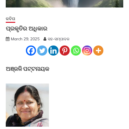
କବିତା
ପ୍ରକୃତିର ଅଧିକାର
March 29, 2025
ସହ-ସମ୍ପାଦକ
ଅଞ୍ଜଳି ପଟ୍ଟନାୟକ