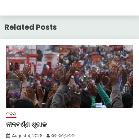
Related Posts
କବିତା
ନୀଳବର୍ଣ୍ଣ ଶୃଗାଳ
August 4, 2026
ସହ-ସମ୍ପାଦକ