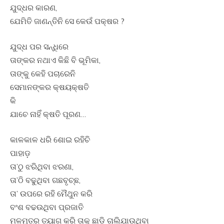
ଯୁଦ୍ଧର କାରଣ,
ଯେମିତି ଜାଣନ୍ତିନି ସେ କେଉଁ ପକ୍ଷର ?
ଯୁଦ୍ଧ ପର ସନ୍ଧିରେ
ତାଙ୍କର ନଥାଏ କିଛି ବି ଭୂମିକା,
ତାଙ୍କୁ କେହି ପଚାରେନି
ସେମାନଙ୍କର କ୍ଷୟକ୍ଷତି
କି
ଯାଚେ ନାହିଁ କ୍ଷତି ପୂରଣ…
କାଳକାଳ ଧରି ଶୋଇ ରହିଚି
ପାହାଡ଼
ତା’ଠୁ ଝରିଥିବା ଝରଣା,
ତା’ଠି ବଢୁଥିବା ଗଛବୃଚ୍ଛ,
ତା’ ଉପରେ ରହି ମୈଥୁନ କରି
ବଂଶ ବଢଉଥିବା ପ୍ରଜାତି
ମଳମୁତ୍ର ତ୍ୟାଗ କରି ତାକୁ ଛାଡ଼ି ଚାଲିଯାଉଥିବା