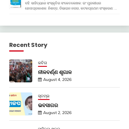
ବହି: ସାହିତ୍ୟରେ ସଂସ୍କୃତିର ସଂକେତଲେଖକ: ଇଂ ମୁରଲୀଧର
ହୋତାପ୍ରକାଶକ: ନିଶବ୍ଦ, ଡିଭାଇନ ନଗର, କଟକପ୍ରଥମ ସଂସ୍କରଣ: …
Recent Story
କବିତା
ନୀଳବର୍ଣ୍ଣ ଶୃଗାଳ
August 4, 2026
ସ୍ତମ୍ଭ
ଭବସାଗର
August 2, 2026
ସାହିତ୍ୟ ଖବର