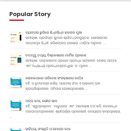
Popular Story
ବ୍ୟଙ୍ଗର ଛୁରିରେ ଛିନ୍ନଭିନ୍ନ ଛଳନାର ମୁଖା
ସମୀକ୍ଷା: ପ୍ରଦୀପ୍ତ କୁମାର ଶ୍ରୀଚନ୍ଦନପୁସ୍ତକ: ଭୋଳାରାମର
ଆତ୍ମାମୂଳ ହିନ୍ଦୀ: ହରିଶଙ୍କର ପରସାଇ । ଓଡ଼ିଆ ଅନୁବାଦ: …
ତତ୍ତ୍ୱ, ତଥ୍ୟ, ବିଶ୍ଳେଷଣର ମାର୍ମିକ ପ୍ରକାଶ
ସମୀକ୍ଷା: ପଦ୍ମଲୋଚନ ପ୍ରଧାନ ପ୍ରବନ୍ଧ ସଙ୍କଳନ: ଦେଶର ଆତ୍ମା
ଏବଂ ଅନ୍ୟାନ୍ୟ ପ୍ରବନ୍ଧପ୍ରାବନ୍ଧିକ: ଡ. ମୃଣାଳ …
ଲୋକକଥାରେ ପରିବେଶ ସଂରକ୍ଷଣର ବାର୍ତ୍ତା
ବହି: ଦ ନୁଟମେଗ୍ସ କର୍ସର୍: ପାରାବଲ୍ ଫର ଏ ପ୍ଲାନେଟ୍ ଇନ
କ୍ରାଇସିସ୍ଲେଖକ: ଅମିତାଭ ଘୋଷପ୍ରକାଶକ: …
ଅଳ୍ପ କଥା, ଗଭୀର ଭାବ
ବହି: ‘ସ୍ୱପ୍ନଶ୍ରବା’, ‘ମଧୁବ୍ରତା’ ଏବଂ ‘ଅମୋକ୍ଷ ତପ’କବି: ଉମାକାନ୍ତ
ମହାପାତ୍ରପ୍ରକାଶକ: ଶ୍ରୀପର୍ଣ୍ଣା ପ୍ରକାଶନୀ, ଉଦୟରାଗ କମ୍ପେ୍ଲକ୍ସ,
…
ସାହିତ୍ୟ, ସଂସ୍କୃତି ଓ ସମାଜର କଥା