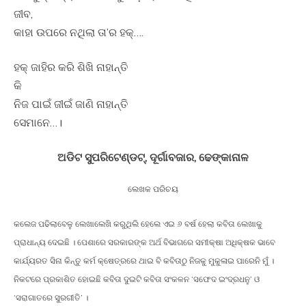
ଜୀବ,
କାହା ଉପରେ ନଥିଲା ତା’ର ହକ୍….
ହକ୍ ଜାହିର କରି ଶିଖି ନାହାନ୍ତି
କି
ନିଜ ପାଇଁ ଜୀଇଁ ଜାଣି ନାହାନ୍ତି
ସେମାନେ…।
ଅଡିଟ ସୁପରିଟେଣ୍ଡଟ୍, ଦୂର୍ଗାବଜାର, ଢେଙ୍କାନାଳ
ଲେଖକ ପରିଚୟ
କଲେଜ ପଢିଲାବେଳୁ ଲେଖାଲେଖି କରୁଥିଲି ହେଲେ ଏଇ ୬ ବର୍ଷ ହେଲା କବିତା ଲେଖାକୁ
ପ୍ରାଧାନ୍ୟ ଦେଇଛି । ପେଶାରେ ସରକାରଙ୍କ ଅର୍ଥ ବିଭାଗରେ ସମୀକ୍ଷା ଅଧିକ୍ଷକ ଭାବେ
କାର୍ଯ୍ୟରତ ସିନା କିନ୍ତୁ କର୍ମ କ୍ଷେତ୍ରରେ ଥାଇ ବି କବିତାଠୁ ନିଜକୁ ମୁକୁଳାଇ ପାରେନି ମୁଁ ।
ନିକଟରେ ପ୍ରକାଶିତ ହୋଇଛି କବିତା ଦୁଇଟି କବିତା ସଂକଳନ ‘ସଫେଦ ଇଂଦ୍ରଧନୁ’ ଓ
‘ସରାଗାତରେ ସୁରଗୀତି’ ।