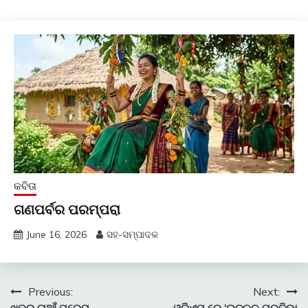
କବିତା
ଗଣପର୍ବର ପରମ୍ପରା
June 16, 2026
ସହ-ସମ୍ପାଦକ
Post
Previous:
Next:
ଝଡ଼ର ନାଆଁ ପ୍ରେମ
ଓଡ଼ିଏମ୍ ରେ ‘ଉତ୍କଳ ପ୍ରତିଭା