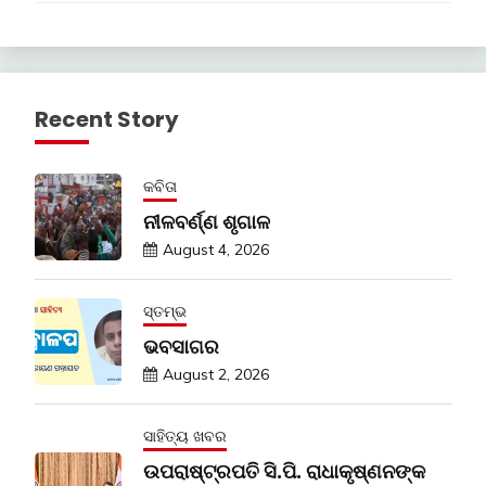
Recent Story
କବିତା
ନୀଳବର୍ଣ୍ଣ ଶୃଗାଳ
August 4, 2026
ସ୍ତମ୍ଭ
ଭବସାଗର
August 2, 2026
ସାହିତ୍ୟ ଖବର
ଉପରାଷ୍ଟ୍ରପତି ସି.ପି. ରାଧାକୃଷ୍ଣନଙ୍କ