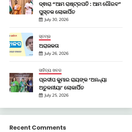
ଦ୍ଵାରା “ଆମ ରାଷ୍ଟ୍ରପତି : ଆମ ଗୌରବ”
ପୁସ୍ତକ ଲୋକାର୍ପିତ
July 30, 2026
ସ୍ତମ୍ଭ
ଅରାଜକତା
July 26, 2026
ସାହିତ୍ୟ ଖବର
ପ୍ରଦୀପ କୁମାର ରାୟଙ୍କ ‘ଅନନ୍ୟା
ଅତୁଳନୀୟା’ ଲୋକାର୍ପିତ
July 25, 2026
Recent Comments