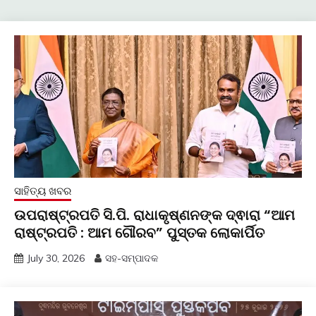
ସାହିତ୍ୟ ଖବର
ଉପରାଷ୍ଟ୍ରପତି ସି.ପି. ରାଧାକୃଷ୍ଣନଙ୍କ ଦ୍ଵାରା “ଆମ
ରାଷ୍ଟ୍ରପତି : ଆମ ଗୌରବ” ପୁସ୍ତକ ଲୋକାର୍ପିତ
July 30, 2026
ସହ-ସମ୍ପାଦକ