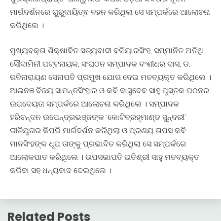
ମାର୍ଗଦର୍ଶନରେ ଗୁରୁଦାୟିତ୍ଵ ବହନ କରିଥିଲା ସେ ସମ୍ପର୍କରେ ଆଲୋଚନା
କରିଥିଲେ ।
ମୁଖ୍ୟବକ୍ତା ଶିକ୍ଷାବିତ ସତ୍ୟବାଦୀ ବଳିୟାରସିଂହ, ସମ୍ମାନିତ ଅତିଥି
ସୌଦାମିନୀ ପଟ୍ଟନାୟକ, ସଂଘଠନ ସମ୍ପାଦକ ବଂଶୀଧର ଦାସ, ଡ.
ରବିନାରାୟଣ ସେନାପତି ପ୍ରମୁଖ ଯୋଗ ଦେଇ ମତବ୍ୟକ୍ତ କରିଥିଲେ ।
ଆଇନଜ୍ଞ ବିଜୟ ସାମନ୍ତସିଂହାର ଓ କବି ବାସୁଦେବ ସାହୁ ପୁସ୍ତକ ପଠନର
ଉପଦେୟତା ସମ୍ପର୍କରେ ଆଲୋଚନା କରିଥିଲେ । ସମ୍ପାଦକ
ହରିଚନ୍ଦନ ଉପେନ୍ଦ୍ରଭଞ୍ଜଙ୍କ ‘କୋଟିବ୍ରହ୍ମାଣ୍ଡ ସୁନ୍ଦରୀ’
ରୀତିଯୁଗର କିପରି ମାର୍ଗଦର୍ଶନ କରିଥିଲା ଓ ପ୍ରଣୟ ତାପସ କବି
ମାନସିଂହଙ୍କ ଧୂପ ତାଙ୍କୁ ପ୍ରଭାବିତ କରିଥିଲା ସେ ସମ୍ପର୍କରେ
ଆଲୋକପାତ କରିଥିଲେ । ଉପସଭାପତି ଇତିଶ୍ରୀ ସାହୁ ମତବ୍ୟକ୍ତ
କରିବା ସହ ଧନ୍ୟବାଦ ଦେଇଥିଲେ ।
Related Posts