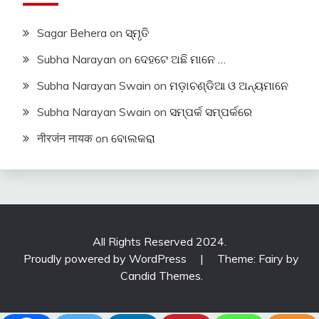
Sagar Behera
on
ସ୍ମୃତି
Subha Narayan
on
ଦେହଟେ ଅଛି ମାନେ …
Subha Narayan Swain
on
ମଡ଼ାଚଣ୍ଡିଆ ଓ ଅନ୍ୟମାନେ
Subha Narayan Swain
on
ସମ୍ପର୍କ ସମ୍ପର୍କରେ
नीरजंन नायक
on
ବୋଲକରା
All Rights Reserved 2024.
Proudly powered by WordPress
|
Theme: Fairy by
Candid Themes
.