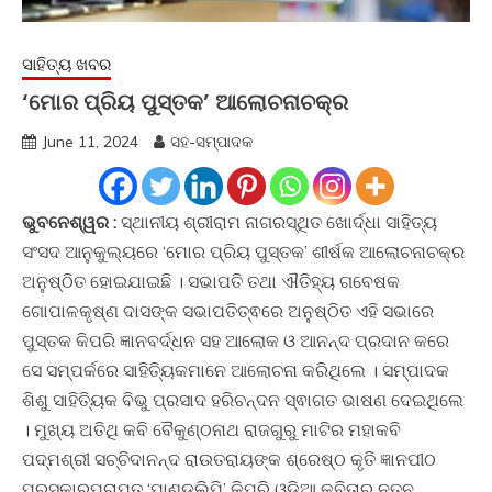
ସାହିତ୍ୟ ଖବର
‘ମୋର ପ୍ରିୟ ପୁସ୍ତକ’ ଆଲୋଚନାଚକ୍ର
June 11, 2024
ସହ-ସମ୍ପାଦକ
ଭୁବନେଶ୍ୱର :
ସ୍ଥାନୀୟ ଶ୍ରୀରାମ ନାଗରସ୍ଥିତ ଖୋର୍ଦ୍ଧା ସାହିତ୍ୟ
ସଂସଦ ଆନୁକୁଲ୍ୟରେ ‘ମୋର ପ୍ରିୟ ପୁସ୍ତକ’ ଶୀର୍ଷକ ଆଲୋଚନାଚକ୍ର
ଅନୁଷ୍ଠିତ ହୋଇଯାଇଛି । ସଭାପତି ତଥା ଐତିହ୍ୟ ଗବେଷକ
ଗୋପାଳକୃଷ୍ଣ ଦାସଙ୍କ ସଭାପତିତ୍ଵରେ ଅନୁଷ୍ଠିତ ଏହି ସଭାରେ
ପୁସ୍ତକ କିପରି ଜ୍ଞାନବର୍ଦ୍ଧନ ସହ ଆଲୋକ ଓ ଆନନ୍ଦ ପ୍ରଦାନ କରେ
ସେ ସମ୍ପର୍କରେ ସାହିତ୍ୟିକମାନେ ଆଲୋଚନା କରିଥିଲେ । ସମ୍ପାଦକ
ଶିଶୁ ସାହିତ୍ୟିକ ବିଭୁ ପ୍ରସାଦ ହରିଚନ୍ଦନ ସ୍ଵାଗତ ଭାଷଣ ଦେଇଥିଲେ
। ମୁଖ୍ୟ ଅତିଥି କବି ବୈକୁଣ୍ଠନାଥ ରାଜଗୁରୁ ମାଟିର ମହାକବି
ପଦ୍ମଶ୍ରୀ ସଚ୍ଚିଦାନନ୍ଦ ରାଉତରାୟଙ୍କ ଶ୍ରେଷ୍ଠ କୃତି ଜ୍ଞାନପୀଠ
ପୁରସ୍କାରପ୍ରାପ୍ତ ‘ପାଣ୍ଡୁଲିପି’ କିପରି ଓଡ଼ିଆ କବିତାର ନୂତନ