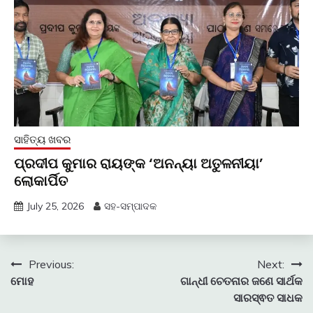
ସାହିତ୍ୟ ଖବର
ପ୍ରଦୀପ କୁମାର ରାୟଙ୍କ ‘ଅନନ୍ୟା ଅତୁଳନୀୟା’
ଲୋକାର୍ପିତ
July 25, 2026
ସହ-ସମ୍ପାଦକ
Post
Previous:
Next:
ମୋହ
ଗାନ୍ଧୀ ଚେତନାର ଜଣେ ସାର୍ଥକ
navigation
ସାରସ୍ଵତ ସାଧକ