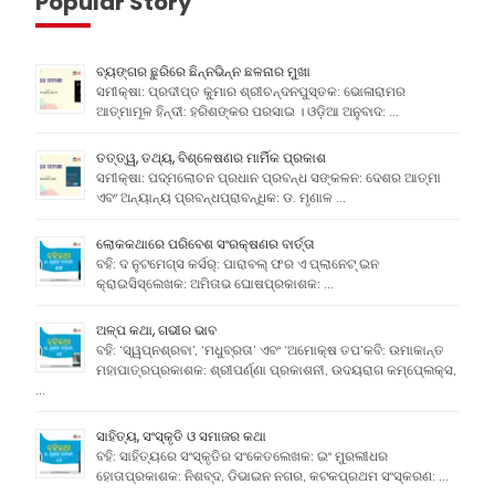
Popular Story
ବ୍ୟଙ୍ଗର ଛୁରିରେ ଛିନ୍ନଭିନ୍ନ ଛଳନାର ମୁଖା
ସମୀକ୍ଷା: ପ୍ରଦୀପ୍ତ କୁମାର ଶ୍ରୀଚନ୍ଦନପୁସ୍ତକ: ଭୋଳାରାମର
ଆତ୍ମାମୂଳ ହିନ୍ଦୀ: ହରିଶଙ୍କର ପରସାଇ । ଓଡ଼ିଆ ଅନୁବାଦ: …
ତତ୍ତ୍ୱ, ତଥ୍ୟ, ବିଶ୍ଳେଷଣର ମାର୍ମିକ ପ୍ରକାଶ
ସମୀକ୍ଷା: ପଦ୍ମଲୋଚନ ପ୍ରଧାନ ପ୍ରବନ୍ଧ ସଙ୍କଳନ: ଦେଶର ଆତ୍ମା
ଏବଂ ଅନ୍ୟାନ୍ୟ ପ୍ରବନ୍ଧପ୍ରାବନ୍ଧିକ: ଡ. ମୃଣାଳ …
ଲୋକକଥାରେ ପରିବେଶ ସଂରକ୍ଷଣର ବାର୍ତ୍ତା
ବହି: ଦ ନୁଟମେଗ୍ସ କର୍ସର୍: ପାରାବଲ୍ ଫର ଏ ପ୍ଲାନେଟ୍ ଇନ
କ୍ରାଇସିସ୍ଲେଖକ: ଅମିତାଭ ଘୋଷପ୍ରକାଶକ: …
ଅଳ୍ପ କଥା, ଗଭୀର ଭାବ
ବହି: ‘ସ୍ୱପ୍ନଶ୍ରବା’, ‘ମଧୁବ୍ରତା’ ଏବଂ ‘ଅମୋକ୍ଷ ତପ’କବି: ଉମାକାନ୍ତ
ମହାପାତ୍ରପ୍ରକାଶକ: ଶ୍ରୀପର୍ଣ୍ଣା ପ୍ରକାଶନୀ, ଉଦୟରାଗ କମ୍ପେ୍ଲକ୍ସ,
…
ସାହିତ୍ୟ, ସଂସ୍କୃତି ଓ ସମାଜର କଥା
ବହି: ସାହିତ୍ୟରେ ସଂସ୍କୃତିର ସଂକେତଲେଖକ: ଇଂ ମୁରଲୀଧର
ହୋତାପ୍ରକାଶକ: ନିଶବ୍ଦ, ଡିଭାଇନ ନଗର, କଟକପ୍ରଥମ ସଂସ୍କରଣ: …