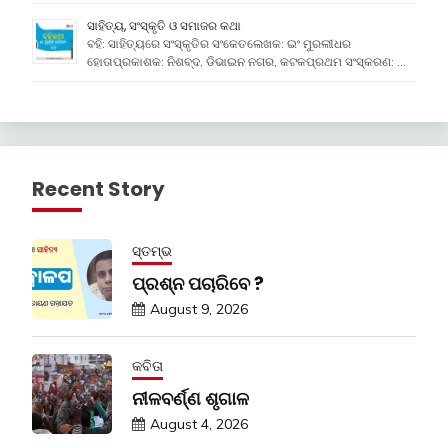
ସାହିତ୍ୟ, ସଂସ୍କୃତି ଓ ସମାଜର କଥା
ବହି: ସାହିତ୍ୟରେ ସଂସ୍କୃତିର ସଂକେତଲେଖକ: ଇଂ ମୁରଲୀଧର
ହୋତାପ୍ରକାଶକ: ନିଶବ୍ଦ, ଡିଭାଇନ ନଗର, କଟକପ୍ରଥମ ସଂସ୍କରଣ: …
Recent Story
ସ୍ତମ୍ଭ
ପ୍ରଶ୍ନ ପଚାରିବେ ?
August 9, 2026
କବିତା
ନୀଳବର୍ଣ୍ଣ ଶୃଗାଳ
August 4, 2026