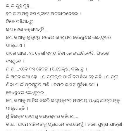
ଭାଇ ରୁହ ରୁହ …
ହଠାତ ଆମକୁ ବସ ଷ୍ଟାଫ ଅଟକାଇଦେଲେ ।
ଟିକେ ରହିଯାନ୍ତୁ
କଣ ହେଲା କହୁନାହାନ୍ତି …
ମୋ କଥାକୁ ଗୁରୁତ୍ୱ ନଦେଇ ହେଲ୍ପର କେନ୍ଦୁଝର କେନ୍ଦୁଝର
ଡାକୁଥାଏ ।
ଆରେ ଭାଇ , ମା ବେଶୀ ସମୟ ଛିଡା ହୋଇପାରିବେନି , ଭିତରେ
ବସିଥିବେ ।
ନା ନା …ଏବେ ବସି ହେବନି । ଅପେକ୍ଷା କରନ୍ତୁ ।
କି ଅଜବ କଥା ହୋ । ଯାତ୍ରୀଙ୍କ ପାଇଁ ବସ ଛିଡା ହୋଇଛି । ଯାତ୍ରୀ
ଯିବା ପାଇଁ ପ୍ରସ୍ତୁତ ଅଛି । ତମର କଣ ଅସୁବିଧା ଯେ ।
କେନ୍ଦୁଝର କେନ୍ଦୁଝର…
ମୋ କଥାକୁ ଖାତିର ନକରି କଣ୍ଡକ୍ଟର ମହାଶୟ ଅନ୍ୟ ଯାତ୍ରୀଙ୍କୁ
ଡାକୁଥାନ୍ତି ।
ମୁଁ ବିରକ୍ତ ହେବାରୁ କଣ୍ଡକ୍ଟର କହିଲେ …
ଭାଇ , ଆମେ ମହିଳାଙ୍କୁ ପ୍ରଥମେ ବସାଉନାହୁଁ । ଜଣେ ପୁରୁଷ ଯାତ୍ରୀ