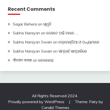
Recent Comments
Sagar Behera
on
ସ୍ମୃତି
Subha Narayan
on
ଦେହଟେ ଅଛି ମାନେ …
Subha Narayan Swain
on
ମଡ଼ାଚଣ୍ଡିଆ ଓ ଅନ୍ୟମାନେ
Subha Narayan Swain
on
ସମ୍ପର୍କ ସମ୍ପର୍କରେ
नीरजंन नायक
on
ବୋଲକରା
All Rights Reserved 2024.
Proudly powered by WordPress
|
Theme: Fairy by
Candid Themes
.