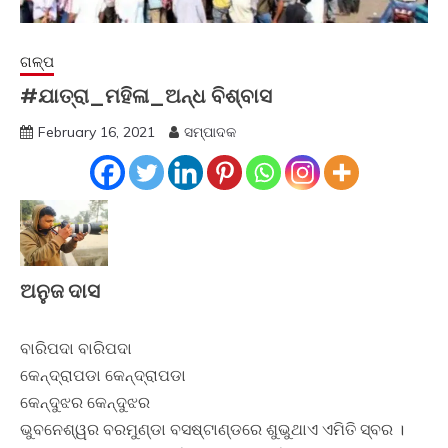
ଗଳ୍ପ
#ଯାତ୍ରା_ମହିଳା_ଅନ୍ଧ ବିଶ୍ବାସ
February 16, 2021
ସମ୍ପାଦକ
ଅନୁଜ ଦାସ
ବାରିପଦା ବାରିପଦା
କେନ୍ଦ୍ରାପଡା କେନ୍ଦ୍ରାପଡା
କେନ୍ଦୁଝର କେନ୍ଦୁଝର
ଭୁବନେଶ୍ୱର ବରମୁଣ୍ଡା ବସଷ୍ଟାଣ୍ଡରେ ଶୁଭୁଥାଏ ଏମିତି ସ୍ବର ।