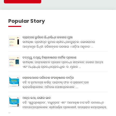
Popular Story
ବ୍ୟଙ୍ଗର ଛୁରିରେ ଛିନ୍ନଭିନ୍ନ ଛଳନାର ମୁଖା
ସମୀକ୍ଷା: ପ୍ରଦୀପ୍ତ କୁମାର ଶ୍ରୀଚନ୍ଦନପୁସ୍ତକ: ଭୋଳାରାମର
ଆତ୍ମାମୂଳ ହିନ୍ଦୀ: ହରିଶଙ୍କର ପରସାଇ । ଓଡ଼ିଆ ଅନୁବାଦ: …
ତତ୍ତ୍ୱ, ତଥ୍ୟ, ବିଶ୍ଳେଷଣର ମାର୍ମିକ ପ୍ରକାଶ
ସମୀକ୍ଷା: ପଦ୍ମଲୋଚନ ପ୍ରଧାନ ପ୍ରବନ୍ଧ ସଙ୍କଳନ: ଦେଶର ଆତ୍ମା
ଏବଂ ଅନ୍ୟାନ୍ୟ ପ୍ରବନ୍ଧପ୍ରାବନ୍ଧିକ: ଡ. ମୃଣାଳ …
ଲୋକକଥାରେ ପରିବେଶ ସଂରକ୍ଷଣର ବାର୍ତ୍ତା
ବହି: ଦ ନୁଟମେଗ୍ସ କର୍ସର୍: ପାରାବଲ୍ ଫର ଏ ପ୍ଲାନେଟ୍ ଇନ
କ୍ରାଇସିସ୍ଲେଖକ: ଅମିତାଭ ଘୋଷପ୍ରକାଶକ: …
ଅଳ୍ପ କଥା, ଗଭୀର ଭାବ
ବହି: ‘ସ୍ୱପ୍ନଶ୍ରବା’, ‘ମଧୁବ୍ରତା’ ଏବଂ ‘ଅମୋକ୍ଷ ତପ’କବି: ଉମାକାନ୍ତ
ମହାପାତ୍ରପ୍ରକାଶକ: ଶ୍ରୀପର୍ଣ୍ଣା ପ୍ରକାଶନୀ, ଉଦୟରାଗ କମ୍ପେ୍ଲକ୍ସ,
…