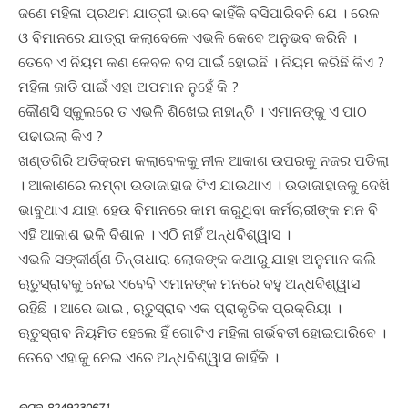
ଜଣେ ମହିଳା ପ୍ରଥମ ଯାତ୍ରୀ ଭାବେ କାହିଁକି ବସିପାରିବନି ଯେ । ରେଳ
ଓ ବିମାନରେ ଯାତ୍ରା କଲାବେଳେ ଏଭଳି କେବେ ଅନୁଭବ କରିନି ।
ତେବେ ଏ ନିୟମ କଣ କେବଳ ବସ ପାଇଁ ହୋଇଛି । ନିୟମ କରିଛି କିଏ ?
ମହିଳା ଜାତି ପାଇଁ ଏହା ଅପମାନ ନୁହେଁ କି ?
କୌଣସି ସ୍କୁଲରେ ତ ଏଭଳି ଶିଖେଇ ନାହାନ୍ତି । ଏମାନଙ୍କୁ ଏ ପାଠ
ପଢାଇଲା କିଏ ?
ଖଣ୍ଡଗିରି ଅତିକ୍ରମ କଲାବେଳକୁ ନୀଳ ଆକାଶ ଉପରକୁ ନଜର ପଡିଲା
। ଆକାଶରେ ଲମ୍ବା ଉଡାଜାହାଜ ଟିଏ ଯାଉଥାଏ । ଉଡାଜାହାଜକୁ ଦେଖି
ଭାବୁଥାଏ ଯାହା ହେଉ ବିମାନରେ କାମ କରୁଥିବା କର୍ମଚାରୀଙ୍କ ମନ ବି
ଏହି ଆକାଶ ଭଳି ବିଶାଳ । ଏଠି ନାହିଁ ଅନ୍ଧବିଶ୍ୱାସ ।
ଏଭଳି ସଙ୍କୀର୍ଣ୍ଣ ଚିନ୍ତାଧାରା ଲୋକଙ୍କ କଥାରୁ ଯାହା ଅନୁମାନ କଲି
ଋତୁସ୍ରାବକୁ ନେଇ ଏବେବି ଏମାନଙ୍କ ମନରେ ବହୁ ଅନ୍ଧବିଶ୍ୱାସ
ରହିଛି । ଆରେ ଭାଇ , ଋତୁସ୍ରାବ ଏକ ପ୍ରାକୃତିକ ପ୍ରକ୍ରିୟା ।
ଋତୁସ୍ରାବ ନିୟମିତ ହେଲେ ହିଁ ଗୋଟିଏ ମହିଳା ଗର୍ଭବତୀ ହୋଇପାରିବେ ।
ତେବେ ଏହାକୁ ନେଇ ଏତେ ଅନ୍ଧବିଶ୍ୱାସ କାହିଁକି ।
କଟକ, 8249230671