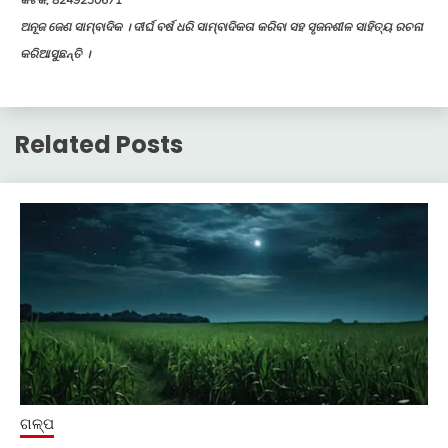
ଅନୂଜ ଜେଣ ସାମ୍ବାଦିକ । ଦୀର୍ଘ ବର୍ଷ ଧରି ସାମ୍ବାଦିକତା କରିବା ସହ ସୃଜନଶୀଳ ସାହିତ୍ୟ ରଚନା
କରିଆସୁଛନ୍ତି ।
Related Posts
ଗଳ୍ପ