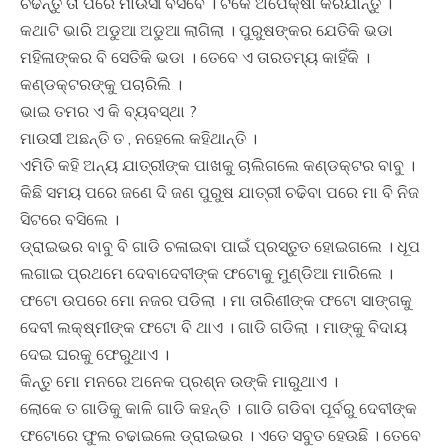
ଚଢନ୍ତୁ ତା ପରେ ମାଉସୀ ବସିବେ । ଟିକେ ଅପେକ୍ଷା କରିଯାନ୍ତୁ ।
କଥାଟି ଭାରି ଅଡୁଆ ଅଡୁଆ ଲାଗିଲା । ପୁରୁଷଙ୍କର ଯେତିକି ଭଡା
ମହିଳାଙ୍କର ବି ସେତିକି ଭଡା । ତେବେ ଏ ତାରତମ୍ୟ କାହିଁକି ।
କଣ୍ଡକ୍ଟରଙ୍କୁ ପଚାରିଲି ।
ଭାଇ ତମର ଏ କି ବ୍ୟବସ୍ଥା ?
ମାଉସୀ ଅଛନ୍ତି ତ , ନହେଲେ କହିଥାନ୍ତି ।
ଏମିତି କହି ଅନ୍ୟ ଯାତ୍ରୀଙ୍କ ପାଖକୁ ଚାଲିଗଲେ କଣ୍ଡକ୍ଟର ବାବୁ ।
କିଛି ସମୟ ପରେ ଜଣେ ଦି ଜଣ ପୁରୁଷ ଯାତ୍ରୀ ଚଢିବା ପରେ ମା ବି ନିଜ
ସିଟରେ ବସିଲେ ।
ଡ୍ରାଇଭର ବାବୁ ବି ଗାଡି ଚଳାଇବା ପାଇଁ ପ୍ରସ୍ତୁତ ହୋଇଗଲେ । ଧୂପ
ଲଗାଇ ପ୍ରଥମେ ଦେବାଦେବୀଙ୍କ ଫଟୋକୁ ମୁଣ୍ଡିଆ ମାରିଲେ ।
ଫଟୋ ଉପରେ ମୋ ନଜର ପଡିଲା । ମା ତାରିଣୀଙ୍କ ଫଟୋ ସାଙ୍ଗକୁ
ଦେବୀ ଲକ୍ଷ୍ମୀଙ୍କ ଫଟୋ ବି ଥାଏ । ଗାଡି ଗଡିଲା । ମାଙ୍କୁ ବିଦାୟ
ଦେଇ ଘରକୁ ଫେରୁଥାଏ ।
କିନ୍ତୁ ମୋ ମନରେ ଅନେକ ପ୍ରଶ୍ନ ଉଙ୍କି ମାରୁଥାଏ ।
ଲୋକେ ତ ଗାଡିକୁ କାଳି ଗାଡି କହନ୍ତି । ଗାଡି ଗଡିବା ପୂର୍ବରୁ ଦେବୀଙ୍କ
ଫଟୋରେ ଫୁଲ ଚଢାଇଲେ ଡ୍ରାଇଭର । ଏତେ ସବୁତ ହେଉଛି । ତେବେ