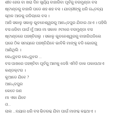
ଶୀତ ହେଉ ବା ଖରା ଦିନ ସୂର୍ଯ୍ୟ ବାହାରିବା ପୂର୍ବରୁ ବରମୁଣ୍ଡା ବସ
ଷ୍ଟାଣ୍ଡରୁ ବାହାରି ପଡେ ଶହ ଶହ ବସ । ଯାତ୍ରୀଙ୍କୁ ଧରି ଗନ୍ତବ୍ୟ
ସ୍ଥଳ ଆଡକୁ ଗଡିଚାଲେ ବସ ।
ଆଜି ସକାଳୁ ସକାଳୁ ଭୁବନେଶ୍ୱରରୁ ଆନନ୍ଦପୁର ଯିବାର ଥାଏ । ପହିଲି
ବସ ଧରିବା ପାଇଁ ମୁଁ ଆଉ ମା ସକାଳ ୬ଟାରେ ବରମୁଣ୍ଡା ବସ
ଷ୍ଟାଣ୍ଡରେ ପହଞ୍ଚିଗଲୁ । ସକାଳୁ ଭୁବନେଶ୍ୱରରୁ ବାହାରିପଡିଲେ
ଘରେ ଠିକ ସମୟରେ ପହଞ୍ଚିଯିବେ ଭାବିକି ମାଙ୍କୁ ବଡି ଭୋରରୁ
ଆଣିଥିଲି ।
କେନ୍ଦୁଝର କେନ୍ଦୁଝର …
ବସ ପାଖରେ ପହଞ୍ଚିବା ପୂର୍ବରୁ ଆମକୁ ଦେଖି ଏମିତି ଡାକ ପକାଉଥାଏ
କଣ୍ଡକ୍ଟର ।
କୁଆଡେ ଯିବେ ?
ଆନନ୍ଦପୁର
କେତେ ଜଣ
ମା ଏକା ଯିବେ
ଓ…
ଚାଲ …ବ୍ୟାଗ ଧରି ବସ ଭିତରକୁ ଯିବା ପାଇଁ ମାଙ୍କୁ କହୁଥାଏ ।