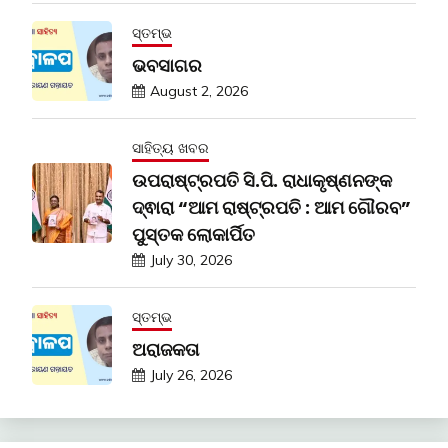
ସ୍ତମ୍ଭ
ଭବସାଗର
August 2, 2026
ସାହିତ୍ୟ ଖବର
ଉପରାଷ୍ଟ୍ରପତି ସି.ପି. ରାଧାକୃଷ୍ଣନଙ୍କ
ଦ୍ଵାରା “ଆମ ରାଷ୍ଟ୍ରପତି : ଆମ ଗୌରବ”
ପୁସ୍ତକ ଲୋକାର୍ପିତ
July 30, 2026
ସ୍ତମ୍ଭ
ଅରାଜକତା
July 26, 2026