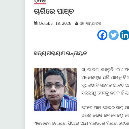
ସ୍ତମ୍ଭ
ଚାରିରେ ପାଞ୍ଚ
October 19, 2025
ସହ-ସମ୍ପାଦକ
ସତ୍ୟନାରାୟଣ ଗନ୍ତାୟତ
ନା, ନା ଜମା କହନୁନି “ଇଏ
ଅନେକଙ୍କ ପରି ଆମକୁ ବି 
ସୁଧକଷାଦି ସମେତ ଯାବତ 
ସତ୍ତ୍ୱେ ସେସବୁ ଜଟିଳ ହିଁ ଲା
ତେବେ ଆମ ବେଳର ସାର୍ ମାନ
ସରଳ ତରଳ କରତଃ ବଡ଼ କାଇଦ
ଏକରକମ ଗୋଳାଇ ପିଆଇ ଆମ ମଗଜରେ ମିଳାଇ ଦେଉଥିଲେ