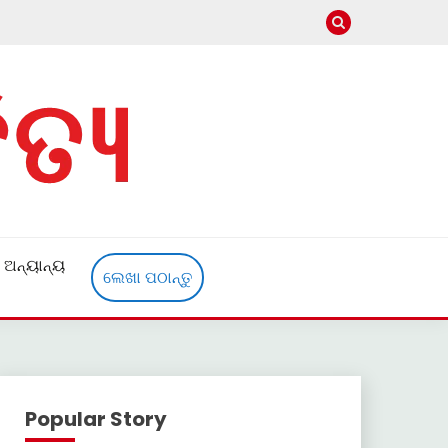
ଅନ୍ୟାନ୍ୟ
ଲେଖା ପଠାନ୍ତୁ
Popular Story