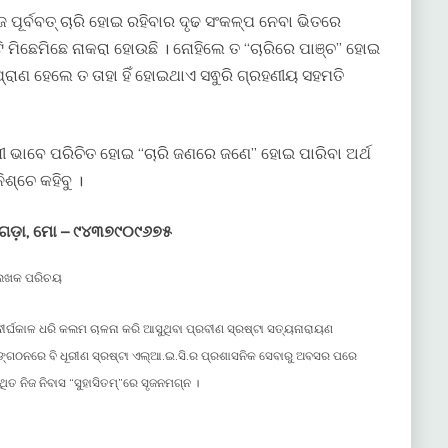
େ ପୂର୍ବବତ୍ ଚାରି ହୋଇ ରହିବାର ଦୃଢ ସଂକଳ୍ପ ନେବା ଭିତରେ
ଟି ମିଛେମିଛେ ନାକରା ହୋଉଛି । ନୋହିଲେ ତ “ଚାରିରେ ପାଞ୍ଚ” ହୋଇ
ାଣ ହେଲେ ତ ତାହା ହିଁ ହୋଇଥାଏ ସଵୁରି ଗ୍ରହଣୀୟ ସହମତି
ଂକ୍ଷୀ ଭାବେ ପରିଚିତ ହୋଇ “ଚାରି ଜଣରେ ଜଣେ” ହୋଇ ପାରିବା ଅର୍ଥ
୍ଚେ କହିବୁ ।
ୟଗଡ଼ା, ମୋ – ୯୪୩୭୯୦୯୬୭୫
େଖକ ପରିଚୟ
ୀର୍ଘକାଳ ଧରି କଲମ ଚାଳନା କରି ଆସୁଥିବା ପ୍ରବୀଣ ସ୍ରଷ୍ଟା ସତ୍ୟନାରାୟଣ
ସଙ୍ଗଠନରେ ବି ଧୂରୀଣ ସ୍ରଷ୍ଟା ଏଲ୍ଆ.ଇ.ସି.ର ପ୍ରଶାସନିକ ସେବାରୁ ଅବସର ପରେ
ଥିତ ନିଜ ନିବାସ “ସୁହାସିତମ୍”ରେ ସୃଜନମଗ୍ନ ।