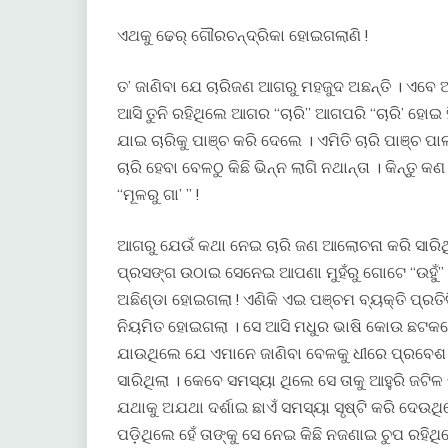
ଏଥକୁ ଢେର୍ ଗୌରଚନ୍ଦ୍ରିକା ହୋଇଗଲାଣି !
ତ’ ଜାଣିବା ଯେ ଚାରିଜଣ ଆଗରୁ ମହଜୁଦ ଅଛନ୍ତି । ଏବ
ଆସି ତୁନି ରହିଥିଲେ ଆଗର “ଚାରି” ଆଗପରି “ଚାରି’ ହୋଇ ହି
ଯାଇ ଚାରିକୁ ପାଞ୍ଚ କରି ଦେଲେ । ଏମିତି ଚାରି ପାଞ୍ଚ ପ
ଚାରି ହେବା ବେଳଠୁ କିଛି ଭିନ୍ନ ଲାଗି ନଥାନ୍ତା । କିନ୍
“ମୂଳରୁ ଗା’ ” !
ଆଗରୁ ଯେଉଁ କଥା ନେଇ ଚାରି ଜଣ ଆଲୋଚନା କରି ସାରିଥିଲ
ପ୍ରସଙ୍ଗ ଉଠାଇ ସେନେଇ ଆପଣା ମୁହଁରୁ ଗୋଟେ “ଉହୁଁ” 
ଅଛିଣ୍ଡା ହୋଇଗଲା ! ଏଣିକି ଏଇ ପଞ୍ଚମ ବ୍ୟକ୍ତି ପ୍ରତ
ନିୟମିତ ହୋଇଗଲା । ସେ ଆସି ମଧୁର ଭାଷି କୋଉ ଛଟକ
ଯାଉଥିଲେ ଯେ ଏମାନେ ଜାଣିବା ବେଳକୁ ଧୀରେ ପ୍ରବେଶ 
ସାରିଥିଲା । କେବେ ସମସ୍ୟା ଥିଲେ ସେ ତାକୁ ଆହୁରି ଜ
ଯଥାକୁ ଅଯଥା ଦର୍ଶାଇ ଛାଏଁ ସମସ୍ୟା ସୃଷ୍ଟି କରି ଦେଉ
ପଡ଼ିଥିଲେ ହେଁ ତାଙ୍କୁ ସେ ନେଇ କିଛି ନଜଣାଇ ଚୁପ ରହିଥ