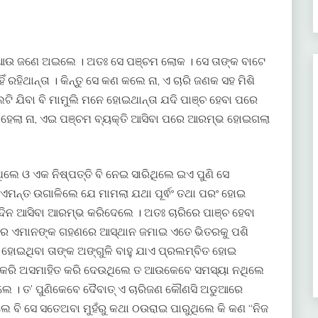
େ ଆଉ ଜଣେ ଅଇଲେ । ଅତଃ ସେ ପଞ୍ଚମ ଲୋକ । ସେ ତାଙ୍କ ବାଟେ
ଁ ରହିଥାନ୍ତା । କିନ୍ତୁ ସେ କଣ କଲେ ନା, ଏ ଚାରି ଜଣକ ସହ ମିଶି
ାଲଟି ଯିବା ବି ମାମୁଲି ମନେ ହୋଇଥାନ୍ତା ଯଦି ପାଞ୍ଚ ହେବା ପରେ
ତୁ କଣ ହେଲା ନା, ଏଇ ପଞ୍ଚମ ବ୍ୟକ୍ତି ଆସିବା ପରେ ଆରମ୍ଭ ହୋଇଗଲା
େ ଓ ଏକ ନିଷ୍ପତ୍ତି ବି ନେଇ ସାରିଥିଲେ ଇଏ ପୁଣି ସେ
ଏମନ୍ତ ଉଗାଳିଲେ ଯେ ମାମଲା ଯଥା ପୂର୍ଵଂ ତଥା ପରଂ ହୋଇ
ିଦିନ ଆସିବା ଆରମ୍ଭ କରିଦେଲେ । ଅତଃ ଚାରିରେ ପାଞ୍ଚ ହେବା
ରେ ଏମାନଙ୍କ ଗହଣରେ ଆସ୍ଥାନ ଜମାଇ ଏତେ ଭିତରକୁ ପଶି
ହୋଇଥିବା ତାଙ୍କ ଅଙ୍ଗୁଳି ବାହୁ ଯାଏ ପ୍ରଲମ୍ବିତ ହୋଇ
ଟିଳ କରି ଅସମାହିତ କରି ଦେଉଥିଲେ ତ ଆଉକେବେ ସମସ୍ୟା ନଥିଲେ
ଥିଲେ । ତ’ ପୁଣିକେବେ ଦୈବାତ୍ ଏ ଚାରିଜଣ କୌଣସି ଅଡୁଆରେ
ିଲେ ବି ସେ ସତେଅବା ମୁହଁରୁ କଥା ଠଉରାଇ ପାରୁଥିଲେ କି କଣ “ନିଜ