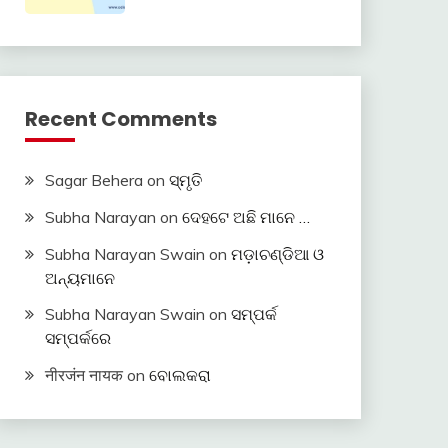
Recent Comments
Sagar Behera
on
ସ୍ମୃତି
Subha Narayan
on
ଦେହଟେ ଅଛି ମାନେ …
Subha Narayan Swain
on
ମଡ଼ାଚଣ୍ଡିଆ ଓ
ଅନ୍ୟମାନେ
Subha Narayan Swain
on
ସମ୍ପର୍କ
ସମ୍ପର୍କରେ
नीरजंन नायक
on
ବୋଲକରା