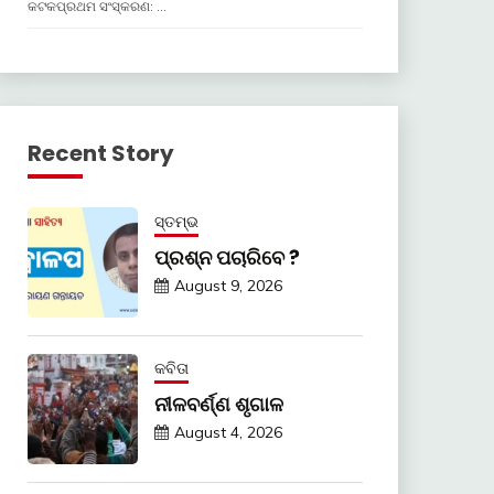
କଟକପ୍ରଥମ ସଂସ୍କରଣ: …
Recent Story
ସ୍ତମ୍ଭ
ପ୍ରଶ୍ନ ପଚାରିବେ ?
August 9, 2026
କବିତା
ନୀଳବର୍ଣ୍ଣ ଶୃଗାଳ
August 4, 2026