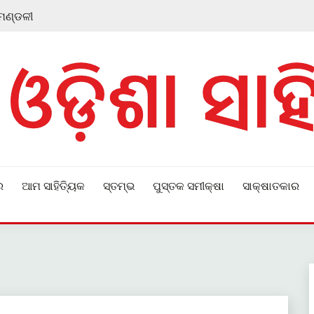
 ମଣ୍ଡଳୀ
ର
ଆମ ସାହିତ୍ୟିକ
ସ୍ତମ୍ଭ
ପୁସ୍ତକ ସମୀକ୍ଷା
ସାକ୍ଷାତକାର