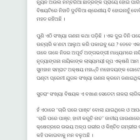
ନ୍ୟୂନ ଅଉଲ ନମ୍ବରିଆ ଛାତ୍ରଙ୍କ ପ୍ରାୟେ ହୋଇ ପାରିନ
ବିଷୟଟିରେ ନିହାତି ଦୁର୍ବଳିଆ ଶ୍ରେଣୀୟ ବି ହୋଇନାହୁଁ 
ମହତ ରହିଅଛି ।
ପୁଣି ଏଠି ସଂଖ୍ୟା ଗଣନା କଥା ପଡ଼ିଛି । ଏକ ଦୁଇ ତିନି ପର
ଉଚ୍ଚାରି କ’ଣଟା ଆଲୁଅ କରି ପକାଇବୁ ଯେ ? ତେବେ ଏକରୁ
ତାଳେ ତାଳେ ନିଜର ଅପୂର୍ବ ଅଙ୍ଗଭଙ୍ଗୀ ମାଧ୍ୟମରେ ନା
ନୃତ୍ୟାଙ୍ଗନା ନାୟିକାଙ୍କ ଲାସ୍ୟମୟୀ ରୂପ ଏକ୍ଷଣି ଆମ
ସୁମହାନ ସମ୍ରାଟ ଅକ୍ଷୟ ମହାନ୍ତି ମହୋଦୟଙ୍କ ଗୋଟେ 
ଘଣ୍ଟା ପ୍ରେମୀ ଯୁଗଳ ସଂଖ୍ୟା ଗଣନା କ୍ରମେ ଜଣାଇଥିବ
ସୁତରାଂ ସଂଖ୍ୟା ବିଷୟକ ଏ ବଖାଣ ସେତେଟା ନାକରା ଲାଗି
ହଁ ଏଠାରେ “ଚାରି ପରେ ପାଞ୍ଚ’ ବୋଲା ଯାଇଥିଲେ ଓ
“ଚାରି ପରେ ପାଞ୍ଚ, ହାତୀ କରୁଚି ନାଚ” ଜାତୀୟ ଗାଉଣାର
କ୍ଷେତ୍ରରେ ଉଭୟ ଅଳ୍ପ ଗଭୀର ଓ କିଞ୍ଚିତ ଗମ୍ଭୀର 
କହି ପକାଇବାକୁ ମନ ବଳୁଅଛି ।