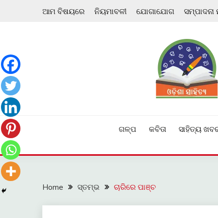
Skip
ଆମ ବିଷୟରେ
ନିୟମାବଳୀ
ଯୋଗାଯୋଗ
ସମ୍ପାଦନା
to
content
ଓଡ଼ିଆ ଇ-ସାହିତ୍ୟକୁ ଆଗକୁ ନେବାକୁ ଏକ ନୂଆ ପ୍ରଚେଷ୍ଠା
ଓଡ଼ିଶା ସାହିତ୍ୟ
ଗଳ୍ପ
କବିତା
ସାହିତ୍ୟ ଖବ
Home
ସ୍ତମ୍ଭ
ଚାରିରେ ପାଞ୍ଚ