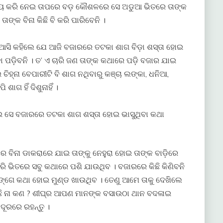
 ଆଦାୟ କରି ନେଇ ତାପରେ ବଡ଼ କୌଶଳରେ ସେ ଅଡୁଆ ଭିତରେ ତାଙ୍କ
ଙ୍କ ବିନା କିଛି ବି କରି ପାରିବେନି ।
ି ଆସି କହିଲେ ଯେ ଆଜି ବଜାରରେ ତଟକା ଶାଗ ବିଡ଼ା ଶସ୍ତା ହୋଇ
ା ପଡ଼ିବନି । ତ’ ଏ ଚାରି ଜଣ ତାଙ୍କ କଥାରେ ପଡ଼ି ବଜାର ଯାଇ
ଚିହ୍ନା ବେପାରୀଟି ବି ଶାଗ ନଥିବାରୁ କଞ୍ଚା ଲଙ୍କା, ଧନିଆ,
ଶାଗ ହିଁ ଦିଶୁନାହିଁ ।
ଇ ସେ ବଜାରରେ ତଟକା ଶାଗ ଶସ୍ତା ହୋଇ ଭାସୁଥିବା କଥା
 ଘରେ ବିନା ଡାକରାରେ ଯାଇ ତାଙ୍କୁ ନେହୁରା ହୋଇ ତାଙ୍କ ବାଡ଼ିରେ
ରି ଭିତରେ ସବୁ କଥାରେ ପଶି ଯାଉଥିବ । ବଜାରରେ କିଛି କିଣିବନି
କ ସଙ୍ଗେ କଥା ହୋଇ ମୁଣ୍ଡ ଖାଉଥିବ । ତେଣୁ ଆମେ ତାକୁ ଦେଖିଲେ
ଛି ନା କଣ ? ଶୀଘ୍ର ଆପଣ ମାନଙ୍କ ବସାଉଠା ଥାନ ବଦଳାଇ
 ଦୂରରେ ରହନ୍ତୁ ।