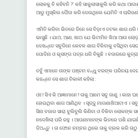
ଲୋକକୁ ବି କହିବନି ?’ କହି ସାକୁଲାସାକୁଲି କରି କଥା
ଆଡୁ ମୁସ୍କିଲ ପୈଦା କରି ଦେଉଥିଲେ ଯେମିତି ଏ ଚାରିଜଣ ତା
ଏମିତି କରିବା ଭିତରେ ଦିନେ ସେ ବିଡ଼ାଏ ତଟକା ଶାଗ ଧର
ଭାସୁଛି । ଯାଅ, ଆଣ, ଖାଅ ଯେ ଭିଟାମିନ ଖିଆ ଆଉ ଲୋଡ଼
ଦେଖନ୍ତେ ସବୁଦିନେ କେବଳ ଶାଗ ବିକିବାକୁ ବସିଥିବା ସେଇ 
ପୋଦିନା ଓ ଭୃସଙ୍ଗ ପତ୍ର ଧରି ବିକୁଛି । ବଜାରରେ କୁତ୍ରାପି 
ତହୁଁ ଏମାନେ ତାଙ୍କ ପଞ୍ଚମ ବନ୍ଧୁ ବରଙ୍କ ପରିଚୟ ଦେ
କହନ୍ତେ ସେ ଶାଗ ବିକାଳୀ କହିଲା :
ଓଃ ! ସିଏ କି ଆଜ୍ଞାମାନେ ! ତାକୁ ଆମେ ସବୁ ଜାଣୁ । କାହା
ହୋଇଥିବା ଶାଗ ଆଣିଥିବ । ସୂଦ୍ଦୁ ମାଗଣାଖିଆଟାଏ । ସବୁ
ସିନା ବଜାର ସାରା ବୁଲିବୁଲି କିଣିବା ଓ ବିକିବା ଲୋକଙ୍
ନଦେଖିଲା ପରି ରହୁ । ଆପଣମାନଙ୍କ ଭିତରେ ପଶି ଯାଇ
ଦିଅନ୍ତୁ । ତା ଫୋନ ନମ୍ବର ଥିଲେ ତାକୁ ବ୍ଲକ କରି ତାଠୁ