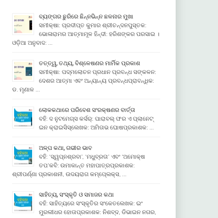
ବ୍ୟଙ୍ଗର ଛୁରିରେ ଛିନ୍ନଭିନ୍ନ ଛଳନାର ମୁଖା
ସମୀକ୍ଷା: ପ୍ରଦୀପ୍ତ କୁମାର ଶ୍ରୀଚନ୍ଦନପୁସ୍ତକ:
ଭୋଳାରାମର ଆତ୍ମାମୂଳ ହିନ୍ଦୀ: ହରିଶଙ୍କର ପରସାଇ ।
ଓଡ଼ିଆ ଅନୁବାଦ: …
ତତ୍ତ୍ୱ, ତଥ୍ୟ, ବିଶ୍ଳେଷଣର ମାର୍ମିକ ପ୍ରକାଶ
ସମୀକ୍ଷା: ପଦ୍ମଲୋଚନ ପ୍ରଧାନ ପ୍ରବନ୍ଧ ସଙ୍କଳନ:
ଦେଶର ଆତ୍ମା ଏବଂ ଅନ୍ୟାନ୍ୟ ପ୍ରବନ୍ଧପ୍ରାବନ୍ଧିକ:
ଡ. ମୃଣାଳ …
ଲୋକକଥାରେ ପରିବେଶ ସଂରକ୍ଷଣର ବାର୍ତ୍ତା
ବହି: ଦ ନୁଟମେଗ୍ସ କର୍ସର୍: ପାରାବଲ୍ ଫର ଏ ପ୍ଲାନେଟ୍
ଇନ କ୍ରାଇସିସ୍ଲେଖକ: ଅମିତାଭ ଘୋଷପ୍ରକାଶକ: …
ଅଳ୍ପ କଥା, ଗଭୀର ଭାବ
ବହି: ‘ସ୍ୱପ୍ନଶ୍ରବା’, ‘ମଧୁବ୍ରତା’ ଏବଂ ‘ଅମୋକ୍ଷ
ତପ’କବି: ଉମାକାନ୍ତ ମହାପାତ୍ରପ୍ରକାଶକ:
ଶ୍ରୀପର୍ଣ୍ଣା ପ୍ରକାଶନୀ, ଉଦୟରାଗ କମ୍ପେ୍ଲକ୍ସ, …
ସାହିତ୍ୟ, ସଂସ୍କୃତି ଓ ସମାଜର କଥା
ବହି: ସାହିତ୍ୟରେ ସଂସ୍କୃତିର ସଂକେତଲେଖକ: ଇଂ
ମୁରଲୀଧର ହୋତାପ୍ରକାଶକ: ନିଶବ୍ଦ, ଡିଭାଇନ ନଗର,