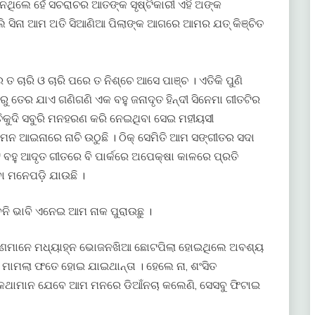
ଥିଲେ ହେଁ ସଚରାଚର ଆତଙ୍କ ସୃଷ୍ଟିକାରୀ ଏହି ଅଙ୍କ
ବୋଲି ସିନା ଆମ ଅତି ସିଆଣିଆ ପିଲାଙ୍କ ଆଗରେ ଆମର ଯତ୍ କିଞ୍ଚିତ
େ ତ ଚାରି ଓ ଚାରି ପରେ ତ ନିଶ୍ଚେ ଆସେ ପାଞ୍ଚ । ଏତିକି ପୁଣି
 ତେର ଯାଏ ଗଣିଗଣି ଏକ ବହୁ ଜନାଦୃତ ହିନ୍ଦୀ ସିନେମା ଗୀତଟିର
ଚିକୁଦି ସବୁରି ମନହରଣ କରି ନେଇଥିବା ସେଇ ମହୀୟସୀ
 ମନ ଆଇନାରେ ନାଚି ଉଠୁଛି । ଠିକ୍ ସେମିତି ଆମ ସଙ୍ଗୀତର ସଦା
ବହୁ ଆଦୃତ ଗୀତରେ ବି ପାର୍କରେ ଅପେକ୍ଷା କାଳରେ ପ୍ରତି
ା ମନେପଡ଼ି ଯାଉଛି ।
ବନି ଭାବି ଏନେଇ ଆମ ନାକ ପୁରାଉଛୁ ।
 ଆପଣମାନେ ମଧ୍ୟାହ୍ନ ଭୋଜନଖିଆ ଛୋଟପିଲା ହୋଇଥିଲେ ଅବଶ୍ୟ
େ ମାମଲା ଫତେ ହୋଇ ଯାଇଥାନ୍ତା । ହେଲେ ନା, ଶଂସିତ
କଥାମାନ ଯେବେ ଆମ ମନରେ ଡିଆଁନଚା କଲେଣି, ସେସବୁ ଫିଟାଇ