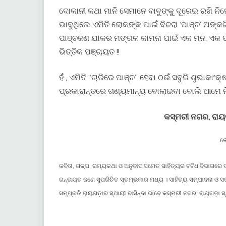
ଦୋକାନୀ କଥା ମାନି ସେମାନେ ବାବୁଙ୍କୁ ଦୂରେଇ ରଖି ନିଜ
ଭାବୁଥିଲେ ଏମିତି ଲୋକଙ୍କ ପାଇଁ ବିଚରା ‘ପାଞ୍ଚ’ ଅଙ୍କ
ପାଞ୍ଚଜଣ ଯାକର ମଙ୍ଗଳ କାମନା ପାଇଁ ଏକ ମନ, ଏକ ପ୍ର
ଭିତ୍ତିକ ପଞ୍ଚାୟତ !!
ହଁ , ଏମିତି “ଚାରିରେ ପାଞ୍ଚ” ହେବା ଠଉଁ ସବୁରି ଶୁଭାକା
ପ୍ରକାରାନ୍ତରେ ଗଣ୍ୟମାନ୍ୟ ବୋଲାଇବା ବୋଲି ଆମେ ନିଶ
କସ୍ମରୀ ନଗର, ରା
ଲ
କବିତା, ଗଳ୍ପ, ରମ୍ୟକଥା ଓ ଅନୁବାଦ ସମେତ ସାହିତ୍ୟର ବବିଧ ବିଭାଗରେ ଦ
ଗନ୍ତାୟତ ଜଣେ ସୁପରିଚିତ ସ୍ତମ୍ଭକାର ମଧ୍ୟ । ସାହିତ୍ୟ ସମ୍ପାଦନା ଓ 
ସମ୍ପ୍ରତି ରାୟଗଡ଼ାର ସ୍ଥାୟୀ ବାସିନ୍ଦା ଭାବେ କସ୍ମରୀ ନଗର, ରାୟଗଡ଼ା ସ୍