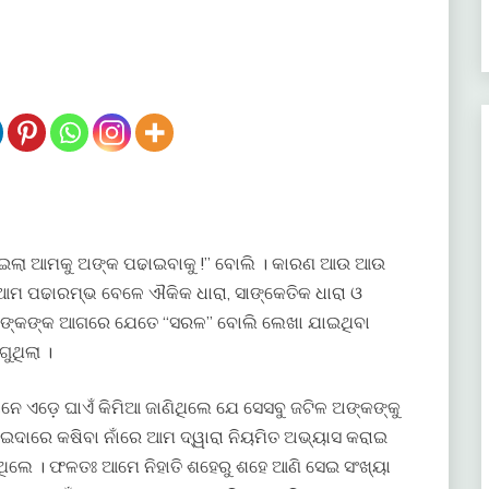
 ଅଇଲା ଆମକୁ ଅଙ୍କ ପଢାଇବାକୁ !” ବୋଲି । କାରଣ ଆଉ ଆଉ
ଆମ ପଢାରମ୍ଭ ବେଳେ ଐକିକ ଧାରା, ସାଙ୍କେତିକ ଧାରା ଓ
ଅଙ୍କଙ୍କ ଆଗରେ ଯେତେ “ସରଳ” ବୋଲି ଲେଖା ଯାଇଥିବା
ଗୁଥିଲା ।
େ ଏଡ଼େ ଘାଏଁ କିମିଆ ଜାଣିଥିଲେ ଯେ ସେସବୁ ଜଟିଳ ଅଙ୍କଙ୍କୁ
ାରେ କଷିବା ନାଁରେ ଆମ ଦ୍ୱାରା ନିୟମିତ ଅଭ୍ୟାସ କରାଇ
 । ଫଳତଃ ଆମେ ନିହାତି ଶହେରୁ ଶହେ ଆଣି ସେଇ ସଂଖ୍ୟା