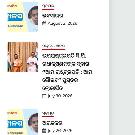
ସ୍ତମ୍ଭ
ଭବସାଗର
August 2, 2026
ସାହିତ୍ୟ ଖବର
ଉପରାଷ୍ଟ୍ରପତି ସି.ପି.
ରାଧାକୃଷ୍ଣନଙ୍କ ଦ୍ଵାରା
“ଆମ ରାଷ୍ଟ୍ରପତି : ଆମ
ଗୌରବ” ପୁସ୍ତକ
ଲୋକାର୍ପିତ
July 30, 2026
ସ୍ତମ୍ଭ
ଅରାଜକତା
July 26, 2026