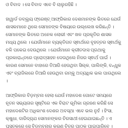
ଓ ବିବାଦ । ସେ ବିବାଦ ଏବେ ବି ଚାଲୁରହିଛି ।
ହାୱାର୍ଡ ଡବ୍ଲ୍ୟୁ ଫ୍ରେଞ୍ଚ୍‍ ଆଫ୍ରିକାର ଦେଶମାନଙ୍କ ଭିତରେ ଯେଉଁ
ଶାସକମାନେ ଥିଲେ ସେମାନଙ୍କ ବିଷୟରେ ଉଲ୍ଲେଖ କରିଛନ୍ତି ।
ସେମାନଙ୍କ ଭିତରେ ଅନେକ ଲୋଭୀ ଏବଂ ଖଳ ପ୍ରକୃତିର ଶାସକ
ମଧ୍ୟ ଥିଲେ । ଯେଉଁମାନେ ବ୍ୟକ୍ତିଗତ ସ୍ଵାର୍ଥରେ ବୃହତ୍ତର ସ୍ଵାର୍ଥକୁ
ବଳି ପକେଇ ଦେଉଥିଲେ । ଯେଉଁମାନେ କ୍ରୀତଦାସ ପ୍ରଥାକୁ
ପ୍ରକାରାନ୍ତରେ ପ୍ରୋତ୍ସାହନ ଦେଉଥିଲେ ନିଜର ସ୍ଵାର୍ଥ ପାଇଁ ।
କାରଣ ସେମାନେ ବାହାରେ ତିଆରି ହେଉଥିବା ସିଲ୍କ, ପାଲିଙ୍କି, ବନ୍ଧୁକ
ଏବଂ ବ୍ରାଜିଲରେ ତିଆରି ହେଉଥିବା ରମ୍‍କୁ ଅତ୍ୟଧିକ ଭଲ ପାଉଥିଲେ
।
ଆଫ୍ରିକାର ବିଡ଼ମ୍ବନା ହେଲା ଯେଉଁ ମହାଦେଶ ଗୋଟେ ସମୟରେ
ନୂତନ ସଭ୍ୟତାର ସୃଷ୍ଟିରେ ଏକ ବିରାଟ ଭୂମିକା ଗ୍ରହଣ କରିଛି ସେ
ମହାଦେଶଟିର ଅଧିକାଂଶ ଦେଶର ଅବସ୍ଥା ଏବେ ଭଲ ନୁହଁ । ହିଂସା,
କ୍ଷୁଧା, ଦାରିଦ୍ର୍ଯ ସେମାନଙ୍କର ଚିରସାଥୀ ହେଇଯାଇଛନ୍ତି । ଏ
ପୁସ୍ତକରେ ସେ ବିଡ଼ମ୍ବନାର କରୁଣ ଚିତ୍ର ପାଠକ ପାଇପାରିବେ ।