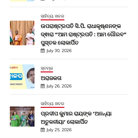
ସାହିତ୍ୟ ଖବର
ଉପରାଷ୍ଟ୍ରପତି ସି.ପି. ରାଧାକୃଷ୍ଣନଙ୍କ
ଦ୍ଵାରା “ଆମ ରାଷ୍ଟ୍ରପତି : ଆମ ଗୌରବ”
ପୁସ୍ତକ ଲୋକାର୍ପିତ
July 30, 2026
ସ୍ତମ୍ଭ
ଅରାଜକତା
July 26, 2026
ସାହିତ୍ୟ ଖବର
ପ୍ରଦୀପ କୁମାର ରାୟଙ୍କ ‘ଅନନ୍ୟା
ଅତୁଳନୀୟା’ ଲୋକାର୍ପିତ
July 25, 2026