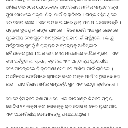
ଆସିଲା ୧୩୨୪ରେ ଯେତେବେଳେ ଆଫ୍ରିକାର ମାଲିର ସମ୍ରାଟ ମନ୍‍ସା
ମୁସା ୧୩୨୪ରେ ମକ୍କା ଯିବା ପାଇଁ ବାହାରିଲେ । ତାଙ୍କ ସହିତ ଥିଲେ
୬୦ ହଜାର ଲୋକ । ଏବଂ ତାଙ୍କ ପାଖରେ ଥିଲା ଅମାପ ଧନସମ୍ପତ୍ତି ।
ପ୍ରଚୁର ସୁନା ଥିଲା ତାଙ୍କ ପାଖରେ । ବିଶେଷକରି ଏଇ ସୁନା ଲୋଭରେ
ୟୁରୋପୀୟ ଦେଶଗୁଡ଼ିକ ଆଫ୍ରିକାକୁ ଯିବା ପାଇଁ ଚାହୁଁଥିଲେ । କିନ୍ତୁ
ପର୍ତ୍ତୁଗାଲ୍‍ ସୁନାଠୁଁ ବି ମୂଲ୍ୟବାନ ଦ୍ରବ୍ୟକୁ ଆବିଷ୍କାର
କରିପକେଇଥିଲା । ଆଉ ତାହା ହେଲା ମାଗଣାରେ କାୟିକ ଶ୍ରମ । ଏବଂ
ତାହା ପର୍ତ୍ତୁଗାଲ୍‍, ସ୍ପେନ୍‍, ବ୍ରାଜିଲ ଏବଂ ଅନ୍ୟାନ୍ୟ ୟୁରୋପୀୟ
ଦେଶମାନଙ୍କରେ ବି କ୍ରମଶଃ ସେମାନେ ଆଣିବା ପାଇଁ ଲାଗିଲେ ।
ଉପନିବେଶ ଯେଉଁମାନେ ସ୍ଥାପନ କଲେ ତାଙ୍କ ପାଇଁ ଏ ଥିଲା ଦୋହରା
ଲାଭ । ଆଫ୍ରିକାର ଖଣିଜ ସମ୍ପତ୍ତି, ସୁନା ଏବଂ ତାଛଡ଼ା କ୍ରୀତଦାସ ।
ଗୋଟେ ହିସାବରେ ଜଣାଯାଏ ଯେ, ଏଇ କାଳଖଣ୍ଡ ଭିତରେ ପ୍ରାୟ
କୋଟିଏ ୨୫ ଲକ୍ଷ କଳା ଲୋକଙ୍କୁ କ୍ରୀତଦାସ ଭାବରେ ୟୁରୋପୀୟ
ଏବଂ ଆମେରିକୀୟ ଦେଶମାନଙ୍କୁ ଅଣାଯାଇଥିଲା ।