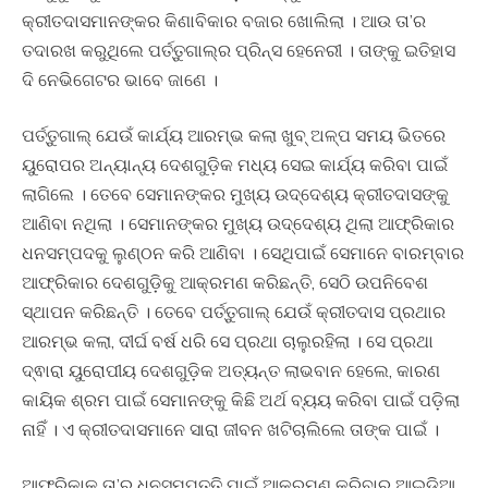
କ୍ରୀତଦାସମାନଙ୍କର କିଣାବିକାର ବଜାର ଖୋଲିଲା । ଆଉ ତା’ର
ତଦାରଖ କରୁଥିଲେ ପର୍ତ୍ତୁଗାଲ୍‍ର ପ୍ରିନ୍ସ ହେନେରୀ । ତାଙ୍କୁ ଇତିହାସ
ଦି ନେଭିଗେଟର ଭାବେ ଜାଣେ ।
ପର୍ତ୍ତୁଗାଲ୍‍ ଯେଉଁ କାର୍ଯ୍ୟ ଆରମ୍ଭ କଲା ଖୁବ୍‍ ଅଳ୍ପ ସମୟ ଭିତରେ
ୟୁରୋପର ଅନ୍ୟାନ୍ୟ ଦେଶଗୁଡ଼ିକ ମଧ୍ୟ ସେଇ କାର୍ଯ୍ୟ କରିବା ପାଇଁ
ଲାଗିଲେ । ତେବେ ସେମାନଙ୍କର ମୁଖ୍ୟ ଉଦ୍ଦେଶ୍ୟ କ୍ରୀତଦାସଙ୍କୁ
ଆଣିବା ନଥିଲା । ସେମାନଙ୍କର ମୁଖ୍ୟ ଉଦ୍ଦେଶ୍ୟ ଥିଲା ଆଫ୍ରିକାର
ଧନସମ୍ପଦକୁ ଲୁଣ୍ଠନ କରି ଆଣିବା । ସେଥିପାଇଁ ସେମାନେ ବାରମ୍ବାର
ଆଫ୍ରିକାର ଦେଶଗୁଡ଼ିକୁ ଆକ୍ରମଣ କରିଛନ୍ତି, ସେଠି ଉପନିବେଶ
ସ୍ଥାପନ କରିଛନ୍ତି । ତେବେ ପର୍ତ୍ତୁଗାଲ୍‍ ଯେଉଁ କ୍ରୀତଦାସ ପ୍ରଥାର
ଆରମ୍ଭ କଲା, ଦୀର୍ଘ ବର୍ଷ ଧରି ସେ ପ୍ରଥା ଚାଲୁରହିଲା । ସେ ପ୍ରଥା
ଦ୍ଵାରା ୟୁରୋପୀୟ ଦେଶଗୁଡ଼ିକ ଅତ୍ୟନ୍ତ ଲାଭବାନ ହେଲେ, କାରଣ
କାୟିକ ଶ୍ରମ ପାଇଁ ସେମାନଙ୍କୁ କିଛି ଅର୍ଥ ବ୍ୟୟ କରିବା ପାଇଁ ପଡ଼ିଲା
ନାହିଁ । ଏ କ୍ରୀତଦାସମାନେ ସାରା ଜୀବନ ଖଟିଚାଲିଲେ ତାଙ୍କ ପାଇଁ ।
ଆଫ୍ରିକାକୁ ତା’ର ଧନସମ୍ପତ୍ତି ପାଇଁ ଆକ୍ରମଣ କରିବାର ଆଇଡିଆ