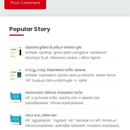
Popular Story
ବ୍ୟଙ୍ଗର ଛୁରିରେ ଛିନ୍ନଭିନ୍ନ ଛଳନାର ମୁଖା
ସମୀକ୍ଷା: ପ୍ରଦୀପ୍ତ କୁମାର ଶ୍ରୀଚନ୍ଦନପୁସ୍ତକ: ଭୋଳାରାମର
ଆତ୍ମାମୂଳ ହିନ୍ଦୀ: ହରିଶଙ୍କର ପରସାଇ । ଓଡ଼ିଆ ଅନୁବାଦ: …
ତତ୍ତ୍ୱ, ତଥ୍ୟ, ବିଶ୍ଳେଷଣର ମାର୍ମିକ ପ୍ରକାଶ
ସମୀକ୍ଷା: ପଦ୍ମଲୋଚନ ପ୍ରଧାନ ପ୍ରବନ୍ଧ ସଙ୍କଳନ: ଦେଶର ଆତ୍ମା
ଏବଂ ଅନ୍ୟାନ୍ୟ ପ୍ରବନ୍ଧପ୍ରାବନ୍ଧିକ: ଡ. ମୃଣାଳ …
ଲୋକକଥାରେ ପରିବେଶ ସଂରକ୍ଷଣର ବାର୍ତ୍ତା
ବହି: ଦ ନୁଟମେଗ୍ସ କର୍ସର୍: ପାରାବଲ୍ ଫର ଏ ପ୍ଲାନେଟ୍ ଇନ
କ୍ରାଇସିସ୍ଲେଖକ: ଅମିତାଭ ଘୋଷପ୍ରକାଶକ: …
ଅଳ୍ପ କଥା, ଗଭୀର ଭାବ
ବହି: ‘ସ୍ୱପ୍ନଶ୍ରବା’, ‘ମଧୁବ୍ରତା’ ଏବଂ ‘ଅମୋକ୍ଷ ତପ’କବି: ଉମାକାନ୍ତ
ମହାପାତ୍ରପ୍ରକାଶକ: ଶ୍ରୀପର୍ଣ୍ଣା ପ୍ରକାଶନୀ, ଉଦୟରାଗ କମ୍ପେ୍ଲକ୍ସ,