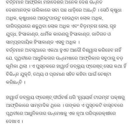
ବର୍ତ୍ତମାନ ଆଫ୍ରିକା ମହାଦେଶର ଅନେକ ଦେଶ ଉନ୍ନତ
ଦେଶମାନଙ୍କ ତାଲିକାରେ ସବା ପଛ ଧାଡ଼ିରେ ଅଛନ୍ତି । ସେଠି କ୍ଷୁଧା
ଅଧିକ, କ୍ଷୁଧାରେ ଆଉଟୁପାଉଟୁ ହେଉଥିବା ଲୋକ ଅଧିକ,
ଦାରିଦ୍ର୍ଯରେ ଶଢୁଥିବା ଲୋକ ଅଧିକ ଏବଂ ବିଡ଼ମ୍ବନା ହେଲା, ଗୃହ
ଯୁଦ୍ଧ, ହିଂସାକାଣ୍ଡ, ଧାର୍ମିକ କାରଣରୁ ହିଂସାକାଣ୍ଡ, ଜାତିଗତ ଓ
ସାମ୍ପ୍ରଦାୟିକ ହିଂସାକାଣ୍ଡ ଏସବୁ ଅଧିକ ।
ବର୍ତ୍ତମାନ ଅବସ୍ଥାରେ ଏକଥା ହୁଏତ ଆଦୌ ବିଶ୍ୱାସ କରିହେବ ନାହିଁ
ଯେ, ପୃଥିବୀରେ ଆଧୁନିକତାର ଉନ୍ମେଷରେ ଆଫ୍ରିକାର ସବୁଠାରୁ ବଡ଼
ଭୂମିକା ଥିଲା । ଏ ପୁସ୍ତକରେ ହାୱାର୍ଡ ଡବ୍ଲ୍ୟୁ ଫ୍ରେଞ୍ଚ୍‍ ସେଇ କଥା ହିଁ
ବିଭିନ୍ନ ଯୁକ୍ତି, ତଥ୍ୟ ଓ ପ୍ରମାଣ ସହିତ କହିବା ପାଇଁ ଚେଷ୍ଟା
କରିଛନ୍ତି ।
ହାୱାର୍ଡ ଡବ୍ଲ୍ୟୁ ଫ୍ରେଞ୍ଚ୍‍ ଦୀର୍ଘବର୍ଷ ଧରି ‘ନ୍ୟୁୟର୍କ ଟାଇମ୍ସ’ ପକ୍ଷରୁ
ଆଫ୍ରିକାରେ ସାମ୍ବାଦିକ ଥିଲେ । ତାଙ୍କର ଏ ପୁସ୍ତକଟି ବାସ୍ତବରେ
ପୃଥିବୀରେ ଆଧୁନିକତାର ଉନ୍ମେଷକୁ ଏକ ନୂଆ ପରିପ୍ରେକ୍ଷୀରେ
ଦେଖାଏ ।