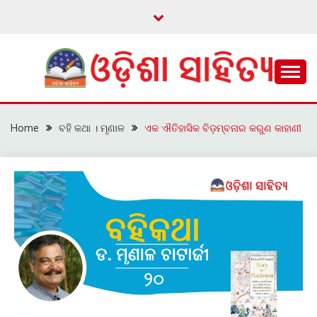
Skip
to
content
ଓଡ଼ିଆ ଇ-ସାହିତ୍ୟକୁ ଆଗକୁ ନେବାକୁ ଏକ ନୂଆ ପ୍ରଚେଷ୍ଠା
ଓଡ଼ିଶା ସାହିତ୍ୟ
Home
ବହି କଥା । ମୃଣାଳ
ଏକ ଐତିହାସିକ ବିଡ଼ମ୍ବନାର କରୁଣ କାହାଣୀ