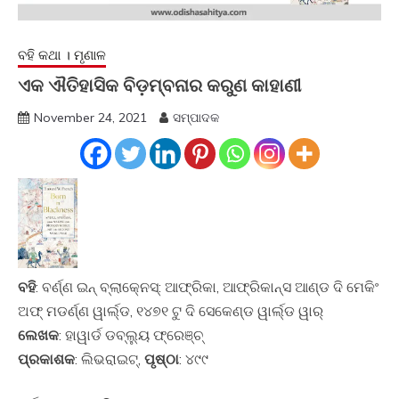
ବହି କଥା । ମୃଣାଳ
ଏକ ଐତିହାସିକ ବିଡ଼ମ୍ବନାର କରୁଣ କାହାଣୀ
November 24, 2021
ସମ୍ପାଦକ
ବହି
: ବର୍ଣ୍ଣ ଇନ୍‍ ବ୍ଲାକ୍‍ନେସ୍‍: ଆଫ୍ରିକା, ଆଫ୍ରିକାନ୍ସ ଆଣ୍ଡ ଦି ମେକିଂ
ଅଫ୍‍ ମଡର୍ଣ୍ଣ ୱାର୍ଲ୍ଡ, ୧୪୭୧ ଟୁ ଦି ସେକେଣ୍ଡ ୱାର୍ଲ୍ଡ ୱାର୍‍
ଲେଖକ
: ହାୱାର୍ଡ ଡବ୍ଲ୍ୟୁ ଫ୍ରେଞ୍ଚ୍‍
ପ୍ରକାଶକ
: ଲିଭରାଇଟ୍‍,
ପୃଷ୍ଠା
: ୪୯୯