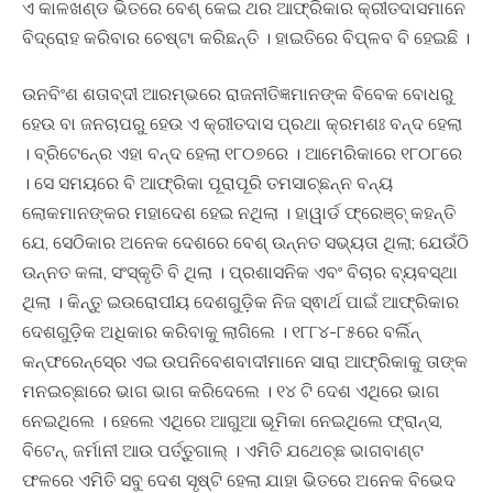
ଏ କାଳଖଣ୍ଡ ଭିତରେ ବେଶ୍‍ କେଇ ଥର ଆଫ୍ରିକାର କ୍ରୀତଦାସମାନେ
ବିଦ୍ରୋହ କରିବାର ଚେଷ୍ଟା କରିଛନ୍ତି । ହାଇତିରେ ବିପ୍ଳବ ବି ହେଇଛି ।
ଉନବିଂଶ ଶତାବ୍ଦୀ ଆରମ୍ଭରେ ରାଜନୀତିଜ୍ଞମାନଙ୍କ ବିବେକ ବୋଧରୁ
ହେଉ ବା ଜନଚାପରୁ ହେଉ ଏ କ୍ରୀତଦାସ ପ୍ରଥା କ୍ରମଶଃ ବନ୍ଦ ହେଲା
। ବ୍ରିଟେନ୍‍ରେ ଏହା ବନ୍ଦ ହେଲା ୧୮୦୭ରେ । ଆମେରିକାରେ ୧୮୦୮ରେ
। ସେ ସମୟରେ ବି ଆଫ୍ରିକା ପୂରାପୂରି ତମସାଚ୍ଛନ୍ନ ବନ୍ୟ
ଲୋକମାନଙ୍କର ମହାଦେଶ ହେଇ ନଥିଲା । ହାୱାର୍ଡ ଫ୍ରେଞ୍ଚ୍‍ କହନ୍ତି
ଯେ, ସେଠିକାର ଅନେକ ଦେଶରେ ବେଶ୍‍ ଉନ୍ନତ ସଭ୍ୟତା ଥିଲା; ଯେଉଁଠି
ଉନ୍ନତ କଳା, ସଂସ୍କୃତି ବି ଥିଲା । ପ୍ରଶାସନିକ ଏବଂ ବିଚାର ବ୍ୟବସ୍ଥା
ଥିଲା । କିନ୍ତୁ ଇଉରୋପୀୟ ଦେଶଗୁଡ଼ିକ ନିଜ ସ୍ଵାର୍ଥ ପାଇଁ ଆଫ୍ରିକାର
ଦେଶଗୁଡ଼ିକ ଅଧିକାର କରିବାକୁ ଲାଗିଲେ । ୧୮୮୪-୮୫ରେ ବର୍ଲିନ୍‍
କନ୍‍ଫରେନ୍ସ୍‍ରେ ଏଇ ଉପନିବେଶବାଦୀମାନେ ସାରା ଆଫ୍ରିକାକୁ ତାଙ୍କ
ମନଇଚ୍ଛାରେ ଭାଗ ଭାଗ କରିଦେଲେ । ୧୪ ଟି ଦେଶ ଏଥିରେ ଭାଗ
ନେଇଥିଲେ । ହେଲେ ଏଥିରେ ଆଗୁଆ ଭୂମିକା ନେଇଥିଲେ ଫ୍ରାନ୍ସ,
ବିଟେନ୍‍, ଜର୍ମାନୀ ଆଉ ପର୍ତ୍ତୁଗାଲ୍‍ । ଏମିତି ଯଥେଚ୍ଛ ଭାଗବାଣ୍ଟ
ଫଳରେ ଏମିତି ସବୁ ଦେଶ ସୃଷ୍ଟି ହେଲା ଯାହା ଭିତରେ ଅନେକ ବିଭେଦ