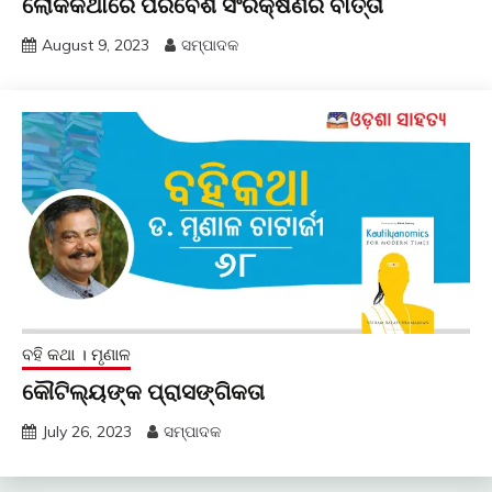
ଲୋକକଥାରେ ପରିବେଶ ସଂରକ୍ଷଣର ବାର୍ତ୍ତା
August 9, 2023
ସମ୍ପାଦକ
ବହି କଥା । ମୃଣାଳ
କୌଟିଲ୍ୟଙ୍କ ପ୍ରାସଙ୍ଗିକତା
July 26, 2023
ସମ୍ପାଦକ