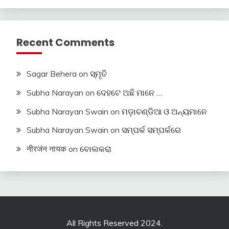
Recent Comments
Sagar Behera
on
ସ୍ମୃତି
Subha Narayan
on
ଦେହଟେ ଅଛି ମାନେ …
Subha Narayan Swain
on
ମଡ଼ାଚଣ୍ଡିଆ ଓ ଅନ୍ୟମାନେ
Subha Narayan Swain
on
ସମ୍ପର୍କ ସମ୍ପର୍କରେ
नीरजंन नायक
on
ବୋଲକରା
All Rights Reserved 2024.