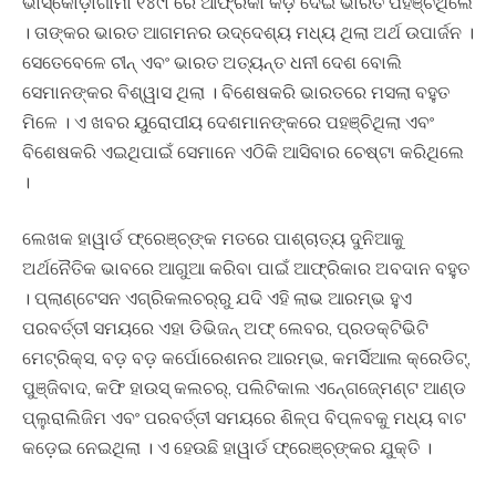
ଭାସ୍କୋଡ଼ାଗାମା ୧୪୯୮ରେ ଆଫ୍ରିକା କଡ଼ ଦେଇ ଭାରତ ପହଞ୍ଚିଥିଲେ
। ତାଙ୍କର ଭାରତ ଆଗମନର ଉଦ୍ଦେଶ୍ୟ ମଧ୍ୟ ଥିଲା ଅର୍ଥ ଉପାର୍ଜନ ।
ସେତେବେଳେ ଚୀନ୍‍ ଏବଂ ଭାରତ ଅତ୍ୟନ୍ତ ଧନୀ ଦେଶ ବୋଲି
ସେମାନଙ୍କର ବିଶ୍ୱାସ ଥିଲା । ବିଶେଷକରି ଭାରତରେ ମସଲା ବହୁତ
ମିଳେ । ଏ ଖବର ୟୁରୋପୀୟ ଦେଶମାନଙ୍କରେ ପହଞ୍ଚିଥିଲା ଏବଂ
ବିଶେଷକରି ଏଇଥିପାଇଁ ସେମାନେ ଏଠିକି ଆସିବାର ଚେଷ୍ଟା କରିଥିଲେ
।
ଲେଖକ ହାୱାର୍ଡ ଫ୍ରେଞ୍ଚ୍‍ଙ୍କ ମତରେ ପାଶ୍ଚାତ୍ୟ ଦୁନିଆକୁ
ଅର୍ଥନୈତିକ ଭାବରେ ଆଗୁଆ କରିବା ପାଇଁ ଆଫ୍ରିକାର ଅବଦାନ ବହୁତ
। ପ୍ଲାଣ୍ଟେସନ ଏଗ୍ରିକଲଚର୍‍ରୁ ଯଦି ଏହି ଲାଭ ଆରମ୍ଭ ହୁଏ
ପରବର୍ତ୍ତୀ ସମୟରେ ଏହା ଡିଭିଜନ୍‍ ଅଫ୍‍ ଲେବର, ପ୍ରଡକ୍ଟିଭିଟି
ମେଟ୍ରିକ୍ସ, ବଡ଼ ବଡ଼ କର୍ପୋରେଶନର ଆରମ୍ଭ, କମର୍ସିଆଲ କ୍ରେଡିଟ୍‍,
ପୁଞ୍ଜିବାଦ, କଫି ହାଉସ୍‍ କଲଚର୍‍, ପଲିଟିକାଲ ଏନ୍‍ଗେଜ୍‍ମେଣ୍ଟ ଆଣ୍ଡ
ପ୍ଲୁରାଲିଜିମ ଏବଂ ପରବର୍ତ୍ତୀ ସମୟରେ ଶିଳ୍ପ ବିପ୍ଳବକୁ ମଧ୍ୟ ବାଟ
କଡ଼େଇ ନେଇଥିଲା । ଏ ହେଉଛି ହାୱାର୍ଡ ଫ୍ରେଞ୍ଚ୍‍ଙ୍କର ଯୁକ୍ତି ।