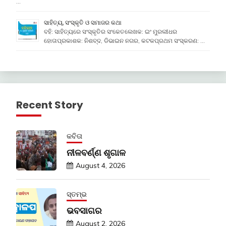
…
ସାହିତ୍ୟ, ସଂସ୍କୃତି ଓ ସମାଜର କଥା
ବହି: ସାହିତ୍ୟରେ ସଂସ୍କୃତିର ସଂକେତଲେଖକ: ଇଂ ମୁରଲୀଧର
ହୋତାପ୍ରକାଶକ: ନିଶବ୍ଦ, ଡିଭାଇନ ନଗର, କଟକପ୍ରଥମ ସଂସ୍କରଣ: …
Recent Story
କବିତା
ନୀଳବର୍ଣ୍ଣ ଶୃଗାଳ
August 4, 2026
ସ୍ତମ୍ଭ
ଭବସାଗର
August 2, 2026