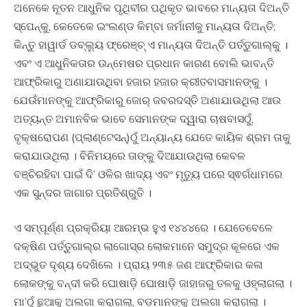
ଅନେକେ ନୂତନ ଆଧୁନିକ ପୃଥିବୀର ପଥିକୃତ ଭାବରେ ମାନ୍ୟତା ଦିଅନ୍ତି
ସ୍ପେନ୍‍କୁ, କେତେକେ ଇଂଲଣ୍ଡ କିମ୍ବା ଜର୍ମାନୀକୁ ମାନ୍ୟତା ଦିଅନ୍ତି;
କିନ୍ତୁ ହାୱାର୍ଡ ଡବ୍ଲ୍ୟୁ ଫ୍ରେଞ୍ଚ୍‍ ଏ ମାନ୍ୟତା ଦିଅନ୍ତି ପର୍ତ୍ତୁଗାଲ୍‍କୁ ।
ଏବଂ ଏ ଆଧୁନିକତାର ଉନ୍ମେଷର ପ୍ରଧାନ କାରଣ ବୋଲି ଭାବନ୍ତି
ଆଫ୍ରିକାରୁ ଅଣାଯାଉଥିବା ହଜାର ହଜାର କ୍ରୀତବାସମାନଙ୍କୁ ।
ଯେଉଁମାନଙ୍କୁ ଆଫ୍ରିକାରୁ ଜୋର୍‍ ଜବରଦସ୍ତି ଅଣାଯାଉଥିଲା ଆଉ
ଅତ୍ୟନ୍ତ ଅମାନବିକ ଭାବେ ସେମାନଙ୍‍କ ଦ୍ୱାରା ଚାଷବାସଠୁଁ,
ବୃକ୍ଷରୋପଣ (ପ୍ଲାଣ୍ଟେସନ୍‍)ଠୁଁ ଅନ୍ୟାନ୍ୟ ଯେତେ କାୟିକ ଶ୍ରମ ତାକୁ
କରାଯାଉଥିଲା । ବିନିମୟରେ ତାଙ୍କୁ ଦିଆଯାଉଥିଲା କେବଳ
ବଞ୍ଚିରହିବା ପାଇଁ ଦି’ ଓଳିର ଖାଦ୍ୟ ଏବଂ ମୃତ୍ୟୁ ପରେ ସ୍ଵର୍ଗଧାମରେ
ଏକ ସୁନ୍ଦର ଜାଗାର ପ୍ରତିଶ୍ରୁତି ।
ଏ ସମ୍ପୂର୍ଣ୍ଣ ପ୍ରକ୍ରିୟା ଆରମ୍ଭ ହୁଏ ୧୪୪୪ରେ । ଯେତେବେଳେ
ଦକ୍ଷିଣ ପର୍ତ୍ତୁଗାଲ୍‍ର ଲାଗୋସ୍‍ର ଲୋକମାନେ ସମୁଦ୍ର କୂଳରେ ଏକ
ଅଦ୍ଭୁତ ଦୃଶ୍ୟ ଦେଖିଲେ । ପ୍ରାୟ ୨୩୫ ଜଣ ଆଫ୍ରିକାର କଳା
ଲୋକଙ୍କୁ ବନ୍ଦୀ କରି ଘୋଷାଡ଼ି ଘୋଷାଡ଼ି ଜାହାଜରୁ ତଳକୁ ଓହ୍ଲାଗଲା ।
ମା’ଠୁଁ ଛୁଆକୁ ଅଲଗା କରାଗଲା, ବଡ଼ମାନଙ୍କୁ ଅଲଗା କରାଗଲା ।