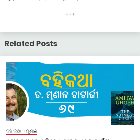
+++
Related Posts
ବହି କଥା । ମୃଣାଳ