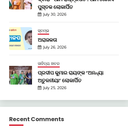
ପୁସ୍ତକ ଲୋକାର୍ପିତ
July 30, 2026
ସ୍ତମ୍ଭ
ଅରାଜକତା
July 26, 2026
ସାହିତ୍ୟ ଖବର
ପ୍ରଦୀପ କୁମାର ରାୟଙ୍କ ‘ଅନନ୍ୟା
ଅତୁଳନୀୟା’ ଲୋକାର୍ପିତ
July 25, 2026
Recent Comments