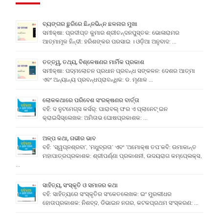
ବ୍ୟଙ୍ଗର ଛୁରିରେ ଛିନ୍ନଭିନ୍ନ ଛଳନାର ମୁଖା
ସମୀକ୍ଷା: ପ୍ରଦୀପ୍ତ କୁମାର ଶ୍ରୀଚନ୍ଦନପୁସ୍ତକ: ଭୋଳାରାମର
ଆତ୍ମାମୂଳ ହିନ୍ଦୀ: ହରିଶଙ୍କର ପରସାଇ । ଓଡ଼ିଆ ଅନୁବାଦ: …
ତତ୍ତ୍ୱ, ତଥ୍ୟ, ବିଶ୍ଳେଷଣର ମାର୍ମିକ ପ୍ରକାଶ
ସମୀକ୍ଷା: ପଦ୍ମଲୋଚନ ପ୍ରଧାନ ପ୍ରବନ୍ଧ ସଙ୍କଳନ: ଦେଶର ଆତ୍ମା
ଏବଂ ଅନ୍ୟାନ୍ୟ ପ୍ରବନ୍ଧପ୍ରାବନ୍ଧିକ: ଡ. ମୃଣାଳ …
ଲୋକକଥାରେ ପରିବେଶ ସଂରକ୍ଷଣର ବାର୍ତ୍ତା
ବହି: ଦ ନୁଟମେଗ୍ସ କର୍ସର୍: ପାରାବଲ୍ ଫର ଏ ପ୍ଲାନେଟ୍ ଇନ
କ୍ରାଇସିସ୍ଲେଖକ: ଅମିତାଭ ଘୋଷପ୍ରକାଶକ: …
ଅଳ୍ପ କଥା, ଗଭୀର ଭାବ
ବହି: ‘ସ୍ୱପ୍ନଶ୍ରବା’, ‘ମଧୁବ୍ରତା’ ଏବଂ ‘ଅମୋକ୍ଷ ତପ’କବି: ଉମାକାନ୍ତ
ମହାପାତ୍ରପ୍ରକାଶକ: ଶ୍ରୀପର୍ଣ୍ଣା ପ୍ରକାଶନୀ, ଉଦୟରାଗ କମ୍ପେ୍ଲକ୍ସ,
…
ସାହିତ୍ୟ, ସଂସ୍କୃତି ଓ ସମାଜର କଥା
ବହି: ସାହିତ୍ୟରେ ସଂସ୍କୃତିର ସଂକେତଲେଖକ: ଇଂ ମୁରଲୀଧର
ହୋତାପ୍ରକାଶକ: ନିଶବ୍ଦ, ଡିଭାଇନ ନଗର, କଟକପ୍ରଥମ ସଂସ୍କରଣ: …