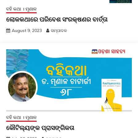
ବହି କଥା । ମୃଣାଳ
ଲୋକକଥାରେ ପରିବେଶ ସଂରକ୍ଷଣର ବାର୍ତ୍ତା
August 9, 2023
ସମ୍ପାଦକ
ବହି କଥା । ମୃଣାଳ
କୌଟିଲ୍ୟଙ୍କ ପ୍ରାସଙ୍ଗିକତା