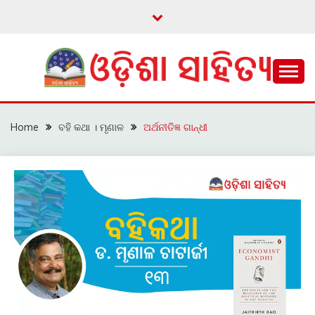
Skip
to
content
ଓଡ଼ିଆ ଇ-ସାହିତ୍ୟକୁ ଆଗକୁ ନେବାକୁ ଏକ ନୂଆ ପ୍ରଚେଷ୍ଠା
ଓଡ଼ିଶା ସାହିତ୍ୟ
Home
ବହି କଥା । ମୃଣାଳ
ଅର୍ଥନୀତିଜ୍ଞ ଗାନ୍ଧୀ