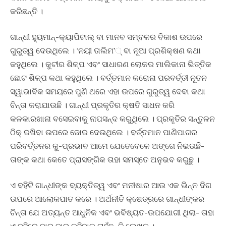
କରିଛନ୍ତି ।
ଗାନ୍ଧୀ ହ୍ୟୁମାନ୍‍-କ୍ୟାପିଟାଲ୍‍ ବା ମାନବ ସମ୍ବଳର ବିକାଶ ଉପରେ
ଗୁରୁତ୍ୱ ଦେଉଥିଲେ । ‘ନୟୀ ତାଲିମ’୍‍ ବା ନୂଆ ପ୍ରଶିକ୍ଷଣ କଥା
କହୁଥିଲେ । କୁଟୀର ଶିଳ୍ପ ଏବଂ ସାଧାରଣ ଲୋକର ମାଲିକାନା ଭିତ୍ତିକ
ଛୋଟ ଶିଳ୍ପ କଥା କହୁଥିଲେ । ବର୍ତ୍ତମାନ କରୋନା ପରବର୍ତ୍ତୀ ନୂତନ
ସ୍ୱାଭାବିକ ସମୟରେ ପୁଣି ଥରେ ଏହା ଉପରେ ଗୁରୁତ୍ୱ ଦେବା କଥା
ଚିନ୍ତା କରାଯାଉଛି । ଗାନ୍ଧୀ ପ୍ରକୃତିର କ୍ଷତି ସାଧନ କରି
କଳକାରଖାନା ବସେଇବାକୁ ନାପସନ୍ଦ କରୁଥିଲେ । ପ୍ରକୃତିର ସନ୍ତୁଳନ
ଠିକ୍‍ ରଖିବା ଉପରେ ଜୋର ଦେଉଥିଲେ । ବର୍ତ୍ତମାନ ପାଣିପାଗର
ପରିବର୍ତ୍ତନର କୁ-ପ୍ରଭାବ ଆମେ ଯେତେବେଳେ ଅଙ୍ଗେ ନିଭଉଛି-
ତାଙ୍କ କଥା କେତେ ପ୍ରାସଙ୍ଗିକ ତାହା ସମସ୍ତେ ଅନୁଭବ କରୁଛୁ ।
ଏ ବହିଟି ଗାନ୍ଧୀଙ୍କ ବ୍ୟକ୍ତିତ୍ୱ ଏବଂ ମନୀଷାର ଆଉ ଏକ ଭିନ୍ନ ଦିଗ
ଉପରେ ଆଲୋକପାତ କରେ । ଅର୍ଥନୀତି କ୍ଷେତ୍ରରେ ଗାନ୍ଧୀଙ୍କର
ଚିନ୍ତା ଯେ ଅତ୍ୟନ୍ତ ଆଧୁନିକ ଏବଂ ଭବିଷ୍ୟତ-ଉପଯୋଗୀ ଥିଲା- ତାହା