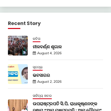
Recent Story
କବିତା
ନୀଳବର୍ଣ୍ଣ ଶୃଗାଳ
August 4, 2026
ସ୍ତମ୍ଭ
ଭବସାଗର
August 2, 2026
ସାହିତ୍ୟ ଖବର
ଉପରାଷ୍ଟ୍ରପତି ସି.ପି. ରାଧାକୃଷ୍ଣନଙ୍କ
ଦ୍ଵାରା “ଆମ ରାଷ୍ଟ୍ରପତି : ଆମ ଗୌରବ”