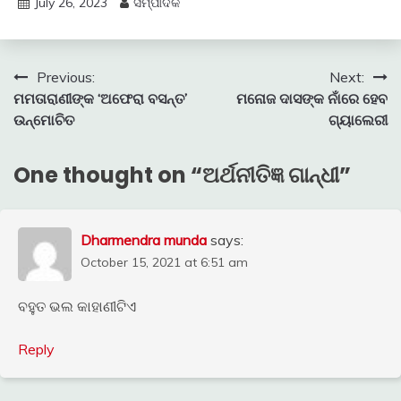
July 26, 2023
ସମ୍ପାଦକ
Post
Previous:
Next:
ମମତାରାଣୀଙ୍କ ‘ଅଫେରା ବସନ୍ତ’
ମନୋଜ ଦାସଙ୍କ ନାଁରେ ହେବ
navigation
ଉନ୍ମୋଚିତ
ଗ୍ୟାଲେରୀ
One thought on “
ଅର୍ଥନୀତିଜ୍ଞ ଗାନ୍ଧୀ
”
Dharmendra munda
says:
October 15, 2021 at 6:51 am
ବହୁତ ଭଲ କାହାଣୀଟିଏ
Reply