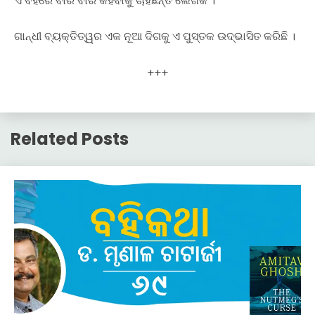
ଏ ବହିରେ ବାର ବାର କହିବାକୁ ଚାହଁଛନ୍ତି ଲେଖକ ।
ଗାନ୍ଧୀ ବ୍ୟକ୍ତିତ୍ୱର ଏକ ନୂଆ ଦିଗକୁ ଏ ପୁସ୍ତକ ଉଦ୍‍ଭାସିତ କରିଛି ।
+++
Related Posts