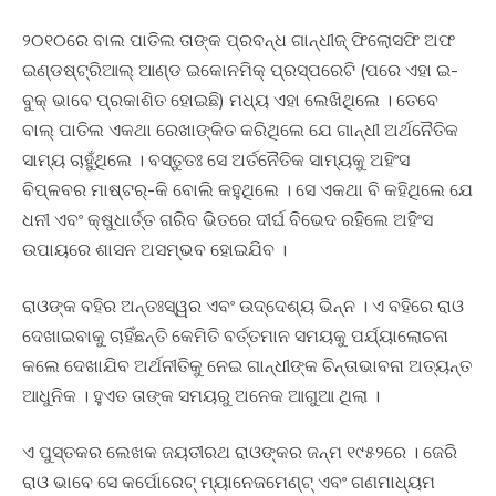
୨୦୧୦ରେ ବାଲ ପାତିଲ ତାଙ୍କ ପ୍ରବନ୍ଧ ଗାନ୍ଧୀଜ୍‍ ଫିଲୋସଫି ଅଫ
ଇଣ୍ଡଷ୍ଟ୍ରିଆଲ୍‍ ଆଣ୍ଡ ଇକୋନମିକ୍‍ ପ୍ରସ୍‍ପରେଟି (ପରେ ଏହା ଇ-
ବୁକ୍‍ ଭାବେ ପ୍ରକାଶିତ ହୋଇଛି) ମଧ୍ୟ ଏହା ଲେଖିଥିଲେ । ତେବେ
ବାଲ୍‍ ପାତିଲ ଏକଥା ରେଖାଙ୍କିତ କରିଥିଲେ ଯେ ଗାନ୍ଧୀ ଅର୍ଥନୈତିକ
ସାମ୍ୟ ଚାହୁଁଥିଲେ । ବସ୍ତୁତଃ ସେ ଅର୍ତନୈତିକ ସାମ୍ୟକୁ ଅହିଂସ
ବିପ୍ଳବର ମାଷ୍ଟର୍‍-କି ବୋଲି କହୁଥିଲେ । ସେ ଏକଥା ବି କହିଥିଲେ ଯେ
ଧନୀ ଏବଂ କ୍ଷୁଧାର୍ତ୍ତ ଗରିବ ଭିତରେ ଦୀର୍ଘ ବିଭେଦ ରହିଲେ ଅହିଂସ
ଉପାୟରେ ଶାସନ ଅସମ୍ଭବ ହୋଇଯିବ ।
ରାଓଙ୍କ ବହିର ଅନ୍ତଃସ୍ୱର ଏବଂ ଉଦ୍ଦେଶ୍ୟ ଭିନ୍ନ । ଏ ବହିରେ ରାଓ
ଦେଖାଇବାକୁ ଚାହିଁଛନ୍ତି କେମିତି ବର୍ତ୍ତମାନ ସମୟକୁ ପର୍ଯ୍ୟାଲୋଚନା
କଲେ ଦେଖାଯିବ ଅର୍ଥନୀତିକୁ ନେଇ ଗାନ୍ଧୀଙ୍କ ଚିନ୍ତାଭାବନା ଅତ୍ୟନ୍ତ
ଆଧୁନିକ । ହୁଏତ ତାଙ୍କ ସମୟରୁ ଅନେକ ଆଗୁଆ ଥିଲା ।
ଏ ପୁସ୍ତକର ଲେଖକ ଜୟତୀରଥ ରାଓଙ୍କର ଜନ୍ମ ୧୯୫୨ରେ । ଜେରି
ରାଓ ଭାବେ ସେ କର୍ପୋରେଟ୍‍ ମ୍ୟାନେଜମେଣ୍ଟ୍‍ ଏବଂ ଗଣମାଧ୍ୟମ