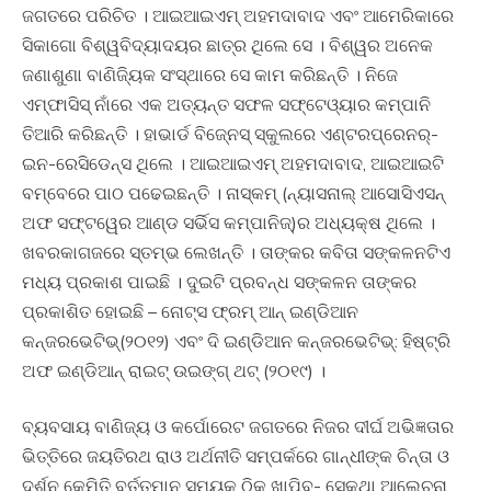
ଜଗତରେ ପରିଚିତ । ଆଇଆଇଏମ୍‍ ଅହମଦାବାଦ ଏବଂ ଆମେରିକାରେ
ସିକାଗୋ ବିଶ୍ୱବିଦ୍ୟାଦୟର ଛାତ୍ର ଥିଲେ ସେ । ବିଶ୍ୱର ଅନେକ
ଜଣାଶୁଣା ବାଣିଜ୍ୟିକ ସଂସ୍ଥାରେ ସେ କାମ କରିଛନ୍ତି । ନିଜେ
ଏମ୍‍ଫାସିସ୍‍ ନାଁରେ ଏକ ଅତ୍ୟନ୍ତ ସଫଳ ସଫ୍ଟେଓ୍‍ୟାର କମ୍ପାନି
ତିଆରି କରିଛନ୍ତି । ହାଭାର୍ଡ ବିଜ୍‍ନେସ୍‍ ସ୍କୁଲରେ ଏଣ୍ଟରପ୍ରେନର୍‍-
ଇନ-ରେସିଡେନ୍ସ ଥିଲେ । ଆଇଆଇଏମ୍‍ ଅହମଦାବାଦ, ଆଇଆଇଟି
ବମ୍ବେରେ ପାଠ ପଢେଇଛନ୍ତି । ନାସ୍‍କମ୍‍ (ନ୍ୟାସନାଲ୍‍ ଆସୋସିଏସନ୍‍
ଅଫ ସଫ୍‍ଟୱେର ଆଣ୍ଡ ସର୍ଭିସ କମ୍ପାନିଜ୍‍)ର ଅଧ୍ୟକ୍ଷ ଥିଲେ ।
ଖବରକାଗଜରେ ସ୍ତମ୍ଭ ଲେଖନ୍ତି । ତାଙ୍କର କବିତା ସଙ୍କଳନଟିଏ
ମଧ୍ୟ ପ୍ରକାଶ ପାଇଛି । ଦୁଇଟି ପ୍ରବନ୍ଧ ସଙ୍କଳନ ତାଙ୍କର
ପ୍ରକାଶିତ ହୋଇଛି – ନୋଟ୍‍ସ ଫ୍ରମ୍‍ ଆନ୍‍ ଇଣ୍ଡିଆନ
କନ୍‍ଜରଭେଟିଭ୍‍(୨୦୧୨) ଏବଂ ଦି ଇଣ୍ଡିଆନ କନ୍‍ଜରଭେଟିଭ୍‍: ହିଷ୍ଟ୍ରି
ଅଫ ଇଣ୍ଡିଆନ୍‍ ରାଇଟ୍‍ ଉଇଙ୍ଗ୍‍ ଥଟ୍‍ (୨୦୧୯) ।
ବ୍ୟବସାୟ ବାଣିଜ୍ୟ ଓ କର୍ପୋରେଟ ଜଗତରେ ନିଜର ଦୀର୍ଘ ଅଭିଜ୍ଞତାର
ଭିତ୍ତିରେ ଜୟତିରଥ ରାଓ ଅର୍ଥନୀତି ସମ୍ପର୍କରେ ଗାନ୍ଧୀଙ୍କ ଚିନ୍ତା ଓ
ଦର୍ଶନ କେମିତି ବର୍ତ୍ତମାନ ସମୟକୁ ଠିକ୍‍ ଖାପିବ- ସେକଥା ଆଲେଚନା