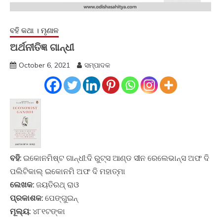
ବହି କଥା । ମୃଣାଳ
ଅର୍ଥନୀତିଜ୍ଞ ଗାନ୍ଧୀ
October 6, 2021
ସମ୍ପାଦକ
ବହି:
ଇକୋନମିଷ୍ଟ ଗାନ୍ଧୀ:ଦି ରୁଟ୍‍ସ ଆଣ୍ଡ ସୀନ ରେଲେଭାନ୍ସ ଅଫ ଦି
ପଲିଟିକାଲ୍‍ ଇକୋନମି ଅଫ ଦି ମହାତ୍ମା
ଲେଖକ:
ଜୟତିରଥ୍‍ ରାଓ
ପ୍ରକାଶକ:
ପେଙ୍ଗୁଇନ୍‍
ମୂଲ୍ୟ:
୪୮୧ଟଙ୍କା