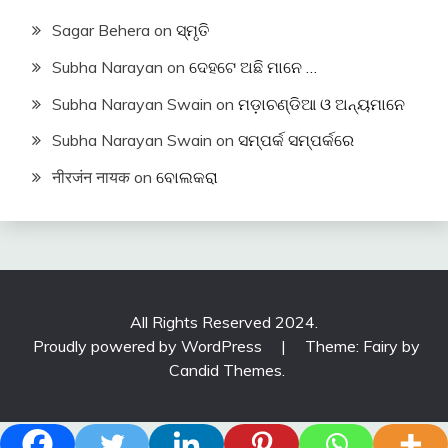
Sagar Behera
on
ସ୍ମୃତି
Subha Narayan
on
ଦେହଟେ ଅଛି ମାନେ …
Subha Narayan Swain
on
ମଡ଼ାଚଣ୍ଡିଆ ଓ ଅନ୍ୟମାନେ
Subha Narayan Swain
on
ସମ୍ପର୍କ ସମ୍ପର୍କରେ
नीरजंन नायक
on
ବୋଲକରା
All Rights Reserved 2024.
Proudly powered by WordPress
|
Theme: Fairy by
Candid Themes
.