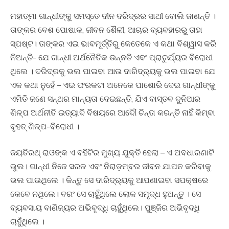
ମହାତ୍ମା ଗାନ୍ଧୀଙ୍କୁ ସମସ୍ତେ ଦୀନ ଦରିଦ୍ରର ସାଥୀ ବୋଲି ଜାଣନ୍ତି ।
ତାଙ୍କର ବେଶ ପୋଷାକ, ଜୀବନ ଶୈଳୀ, ଆଚାର ବ୍ୟବହାରରୁ ତାହା
ସ୍ପଷ୍ଟ। ତାଙ୍କର ଏଇ ଭାବମୂର୍ତ୍ତିରୁ କେତେକେ ଏ କଥା ବିଶ୍ୱାସ କରି
ନିଅନ୍ତି- ଯେ ଗାନ୍ଧୀ ଅର୍ଥନୈତିକ ଉନ୍ନତି ଏବଂ ପ୍ରାଚୁର୍ଯ୍ୟର ବିରୋଧୀ
ଥିଲେ । ଦରିଦ୍ରକୁ ଭଲ ପାଇବା ଆଉ ଦାରିଦ୍ର‌୍ୟକୁ ଭଲ ପାଇବା ଯେ
ଏକ କଥା ନୁହେଁ – ଏଇ ଫରକଟା ଅନେକେ ପାଶୋରି ଦେଇ ଗାନ୍ଧୀଙ୍କୁ
ଏମିତି ଜଣେ ସନ୍ଥର ମାନ୍ୟତା ଦେଇଛନ୍ତି, ଯିଏ ବାସ୍ତବ ଦୁନିଆର
ଶିଳ୍ପ ଅର୍ଥନୀତି ଇତ୍ୟାଦି ବିଷୟରେ ଆଦୌ ଚିନ୍ତା କରନ୍ତି ନାହିଁ କିମ୍ବା
ବୃହତ୍‍ ଶିଳ୍ପ-ବିରୋଧୀ ।
ଜୟତିରଥ୍‍ ରାଓଙ୍କ ଏ ବହିଟିର ମୁଖ୍ୟ ଯୁକ୍ତି ହେଲା – ଏ ଅବଧାରଣାଟି
ଭୁଲ। ଗାନ୍ଧୀ ନିଜେ ସରଳ ଏବଂ ନିରାଡ଼ମ୍ବର ଜୀବନ ଯାପନ କରିବାକୁ
ଭଲ ପାଉଥିଲେ । କିନ୍ତୁ ସେ ଦାରିଦ୍ର୍ୟକୁ ଆପଣାଇବା ସପକ୍ଷରେ
କେବେ ନଥିଲେ। ବରଂ ସେ ଚାହୁଁଥିଲେ ଲୋକ ସମୃଦ୍ଧ ହୁଅନ୍ତୁ । ସେ
ବ୍ୟବସାୟ ବାଣିଜ୍ୟର ଅଭିବୃଦ୍ଧି ଚାହୁଁଥିଲେ। ପୁଞ୍ଜିର ଅଭିବୃଦ୍ଧି
ଚାହୁଁଥିଲେ ।