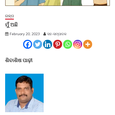
ଗଳ୍ପ
ମୁଁ ଅଛି
February 20, 2023
ସହ-ସମ୍ପାଦକ
ଶିବାଶିଷ ପାଢ଼ୀ