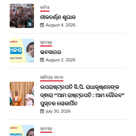
କବିତା
ନୀଳବର୍ଣ୍ଣ ଶୃଗାଳ
August 4, 2026
ସ୍ତମ୍ଭ
ଭବସାଗର
August 2, 2026
ସାହିତ୍ୟ ଖବର
ଉପରାଷ୍ଟ୍ରପତି ସି.ପି. ରାଧାକୃଷ୍ଣନଙ୍କ
ଦ୍ଵାରା “ଆମ ରାଷ୍ଟ୍ରପତି : ଆମ ଗୌରବ”
ପୁସ୍ତକ ଲୋକାର୍ପିତ
July 30, 2026
ସ୍ତମ୍ଭ