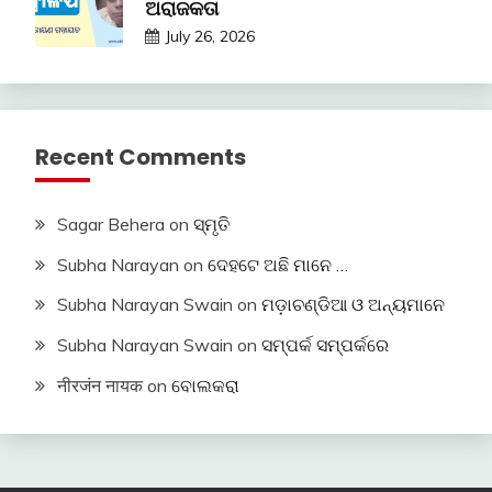
ଅରାଜକତା
July 26, 2026
Recent Comments
Sagar Behera
on
ସ୍ମୃତି
Subha Narayan
on
ଦେହଟେ ଅଛି ମାନେ …
Subha Narayan Swain
on
ମଡ଼ାଚଣ୍ଡିଆ ଓ ଅନ୍ୟମାନେ
Subha Narayan Swain
on
ସମ୍ପର୍କ ସମ୍ପର୍କରେ
नीरजंन नायक
on
ବୋଲକରା