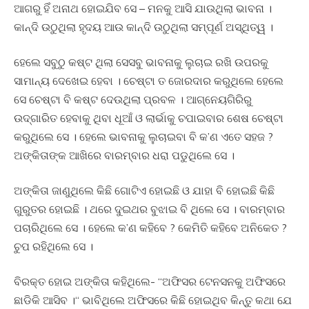
ଆଗରୁ ହିଁ ଅନାଥ ହୋଇଯିବ ସେ – ମନକୁ ଆସି ଯାଉଥିଲା ଭାବନା ।
କାନ୍ଦି ଉଠୁଥିଲା ହୃଦୟ ଆଉ କାନ୍ଦି ଉଠୁଥିଲା ସମ୍ପୂର୍ଣ ଅସ୍ଥିତ୍ୱ ।
ହେଲେ ସବୁଠୁ କଷ୍ଟ ଥିଲା ସେସବୁ ଭାବନାକୁ ଲୁଚାଇ ରଖି ଉପରକୁ
ସାମାନ୍ୟ ଦେଖେଇ ହେବା । ଚେଷ୍ଟା ତ ଜୋରଦାର କରୁଥିଲେ ହେଲେ
ସେ ଚେଷ୍ଟା ବି କଷ୍ଟ ଦେଉଥିଲା ପ୍ରବଳ । ଆଗ୍ନେୟଗିରିରୁ
ଉଦ୍ଗାରିତ ହେବାକୁ ଥିବା ଧୂଆଁ ଓ ଲାର୍ଭାକୁ ଚପାଇବାର ଶେଷ ଚେଷ୍ଟା
କରୁଥିଲେ ସେ । ହେଲେ ଭାବନାକୁ ଲୁଚାଇବା ବି କ’ଣ ଏତେ ସହଜ ?
ଅଙ୍କିତାଙ୍କ ଆଖିରେ ବାରମ୍ବାର ଧରା ପଡୁଥିଲେ ସେ ।
ଅଙ୍କିତା ଜାଣୁଥିଲେ କିଛି ଗୋଟିଏ ହୋଇଛି ଓ ଯାହା ବି ହୋଇଛି କିଛି
ଗୁରୁତର ହୋଇଛି । ଥରେ ଦୁଇଥର ବୁଝାଇ ବି ଥିଲେ ସେ । ବାରମ୍ବାର
ପଚାରିଥିଲେ ସେ । ହେଲେ କ’ଣ କହିବେ ? କେମିତି କହିବେ ଅନିକେତ ?
ଚୁପ ରହିଥିଲେ ସେ ।
ବିରକ୍ତ ହୋଇ ଅଙ୍କିତା କହିଥିଲେ- “ଅଫିସର ଟେନସନକୁ ଅଫିସରେ
ଛାଡିକି ଆସିବ ।“ ଭାବିଥିଲେ ଅଫିସରେ କିଛି ହୋଇଥିବ କିନ୍ତୁ କଥା ଯେ