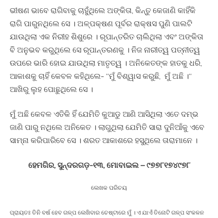
ଭୀଷଣ ଭାବେ ରାଗିବାକୁ ଚାହୁଁଥିଲେ ଅଙ୍କିତା, କିନ୍ତୁ କେଜାଣି କାହିଁକି
ରାଗି ପାରୁନଥିଲେ ସେ । ଅଳ୍ପକ୍ଷଣ ପୂର୍ବର ରାକ୍ଷସ ପୁଣି ପାଲଟି
ଯାଉଥିଲା ଏକ ନିରୀହ ଶିଶୁରେ । ରୂପାନ୍ତରିତ ଚାଲିଥିଲା ଏବଂ ଅଙ୍କିତା
ବି ଅନୁଭବ କରୁଥିଲେ ସେ ରୂପାନ୍ତରଣକୁ । ନିଜ ନାରୀତ୍ୱ ପତ୍ନୀତ୍ୱ
ଉପରେ ଭାରି ହୋଇ ଯାଉଥିଲା ମାତୃତ୍ୱ । ଅନିକେତଙ୍କ ହାତକୁ ଧରି,
ଆକାଶକୁ ଚାହିଁ କେବଳ କହିଥିଲେ- “ମୁଁ ବିଶ୍ୱାସ କରୁଛି, ମୁଁ ଅଛି ।“
ଆଖିରୁ ଲୁହ ପୋଛୁଥିଲେ ସେ ।
ମୁଁ ଅଛି କେବଳ ଏତିକି ହିଁ ଯେମିତି କୁଆଡୁ ଆଣି ଆସିଥିଲା ଏତେ ଦମ୍ଭ
ଜାଣି ପାରୁ ନଥିଲେ ଅନିକେତ । ଲାଗୁଥିଲା ଯେମିତି ସାରା ଦୁନିଆଁକୁ ଏବେ
ସାମ୍ନା କରିପାରିବେ ସେ । ଶରତ ଆକାଶରେ ହସୁଥିଲେ ତାରାମାନେ ।
ହେମଗିର, ସୁନ୍ଦରଗଡ଼-୧୩, ମୋବାଇଲ – ୯୭୭୮୧୭୪୯୭୮
ଲେଖକ ପରିଚୟ
ପ୍ରାୟତଃ ତିନି ବର୍ଷ ହେବ ଗଳ୍ପ ଲେଖିବାର ଚେଷ୍ଟାରେ ମୁଁ । ଏ ଯାଏଁ ତିନୋଟି ଗଳ୍ପ ସଂକଳନ