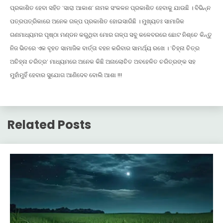
ପ୍ରକାଶିତ ହେବା ସହିତ ‘ସାରା ଆକାଶ’ ନାମକ ସଂକଳନ ପ୍ରକାଶିତ ହେବାକୁ ଯାଉଛି । ବିଭିନ୍ନ
ପତ୍ରପତ୍ରିକାରେ ଅନେକ ଗଳ୍ପ ପ୍ରକାଶିତ ହୋଇସାରିଛି । ମୁଖ୍ୟତଃ ସାମାଜିକ
ଗଣମାଧ୍ୟମର ପୃଷ୍ଠା ମଣ୍ଡନ କରୁଥିବା ମୋର ଗଳ୍ପ ସବୁ କଳେବରରେ ଛୋଟ ନିଶ୍ଚେ କିନ୍ତୁ
ନିଜ ଭିତରେ ଏକ ବୃହତ ସାମାଜିକ ବାର୍ତ୍ତା ବହନ କରିବାର ସାମର୍ଥ୍ୟ ରଖେ । ‘ଚିହ୍ନା ଚିତ୍ର
ଅଚିହ୍ନା ଚରିତ୍ର’ ମାଧ୍ୟମରେ ଅନେକ କିଛି ଅନାଲୋଚିତ ଅବହେଳିତ ଚରିତ୍ରଙ୍କ ସହ
ମୁହାଁମୁହିଁ ହେବାର ସୁଯୋଗ ଆଣିଦେବ ବୋଲି ଆଶା !!!
Related Posts