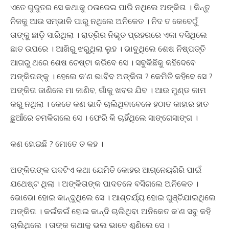
ଏତେ ଗୁରୁତର ସେ କଥାକୁ ଠଉରେଇ ପାରି ନଥିଲେ ଅଙ୍କିତା । କିନ୍ତୁ
ନିଜକୁ ଆଉ ସମ୍ଭାଳି ପାରୁ ନଥିଲେ ଅନିକେତ । ନିଦ ତ କେବେଠୁଁ
ତାଙ୍କୁ ଛାଡ଼ି ସାରିଥିଲା । ରାତ୍ରିର ନିଭୃତ ପ୍ରହରରେ ଏକା ବସିଥିଲେ
ଛାତ ଉପରେ । ଆଖିରୁ ଝରୁଥିଲା ଲୁହ । ଭାବୁଥିଲେ ଶେଷ ନିଷ୍ପତ୍ତି
ଆଗରୁ ଥରେ ଶେଷ ଚେଷ୍ଟା କରିବେ ସେ । ସବୁକିଛିକୁ କହିଦେବେ
ଅଙ୍କିତାଙ୍କୁ । ହେଲେ କ’ଣ ଭାବିବ ଅଙ୍କିତା ? କେମିତି କହିବେ ସେ ?
ଅଙ୍କିତା ଜାଣିଲେ ମା ଜାଣିବ, ଗାଁକୁ ଖବର ଯିବ । ଆଉ ମୁଣ୍ଡ କାମ
କରୁ ନଥିଲା । କେତେ କଣ ଭାବି ଚାଲିଥିବାବେଳେ ହଠାତ କାହାର ହାତ
ଛୁଆଁରେ ଚମକିଗଲେ ସେ । ଫେରି କି ଚାହିଁଥିଲେ ସାଙ୍ଗେସାଙ୍ଗ ।
କଣ ହୋଇଛି ? ମୋତେ ତ କହ ।
ଅଙ୍କିତାଙ୍କ ପଦଟିଏ କଥା ଯେମିତି କୋହର ଆଗ୍ନେୟଗିରି ପାଇଁ
ଯଥେଷ୍ଟ ଥିଲା । ଅଙ୍କିତାଙ୍କ ପାଦତଳେ ବସିଗଲେ ଅନିକେତ ।
ଭୋଭୋ ହୋଇ କାନ୍ଦୁଥିଲେ ସେ । ଆଶ୍ଚର୍ଯ୍ୟ ହୋଇ ଘୁଞ୍ଚିଯାଇଥିଲେ
ଅଙ୍କିତା । କଇଁକଇଁ ହୋଇ କାନ୍ଦି ଚାଲିଥିବା ଅନିକେତ କ’ଣ ସବୁ କହି
ଚାଲିଥିଲେ । ତାଙ୍କ କଥାକୁ ଭଲ ଭାବେ ଶୁଣିଲେ ସେ ।