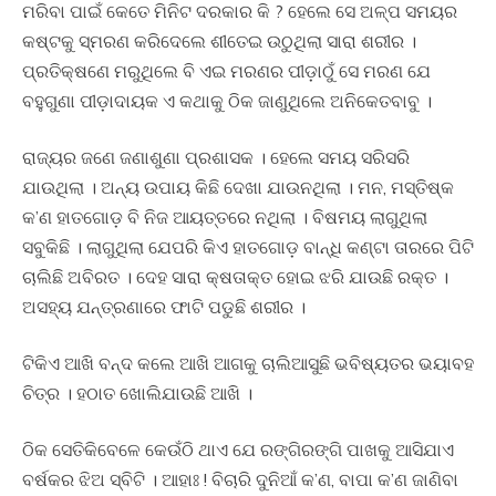
ମରିବା ପାଇଁ କେତେ ମିନିଟ ଦରକାର କି ? ହେଲେ ସେ ଅଳ୍ପ ସମୟର
କଷ୍ଟକୁ ସ୍ମରଣ କରିଦେଲେ ଶୀତେଇ ଉଠୁଥିଲା ସାରା ଶରୀର ।
ପ୍ରତିକ୍ଷଣେ ମରୁଥିଲେ ବି ଏଇ ମରଣର ପୀଡ଼ାଠୁଁ ସେ ମରଣ ଯେ
ବହୁଗୁଣା ପୀଡ଼ାଦାୟକ ଏ କଥାକୁ ଠିକ ଜାଣୁଥିଲେ ଅନିକେତବାବୁ ।
ରାଜ୍ୟର ଜଣେ ଜଣାଶୁଣା ପ୍ରଶାସକ । ହେଲେ ସମୟ ସରିସରି
ଯାଉଥିଲା । ଅନ୍ୟ ଉପାୟ କିଛି ଦେଖା ଯାଉନଥିଲା । ମନ, ମସ୍ତିଷ୍କ
କ’ଣ ହାତଗୋଡ଼ ବି ନିଜ ଆୟତ୍ତରେ ନଥିଲା । ବିଷମୟ ଲାଗୁଥିଲା
ସବୁକିଛି । ଲାଗୁଥିଲା ଯେପରି କିଏ ହାତଗୋଡ଼ ବାନ୍ଧି କଣ୍ଟା ତାରରେ ପିଟି
ଚାଲିଛି ଅବିରତ । ଦେହ ସାରା କ୍ଷତାକ୍ତ ହୋଇ ଝରି ଯାଉଛି ରକ୍ତ ।
ଅସହ୍ୟ ଯନ୍ତ୍ରଣାରେ ଫାଟି ପଡୁଛି ଶରୀର ।
ଟିକିଏ ଆଖି ବନ୍ଦ କଲେ ଆଖି ଆଗକୁ ଚାଲିଆସୁଛି ଭବିଷ୍ୟତର ଭୟାବହ
ଚିତ୍ର । ହଠାତ ଖୋଲିଯାଉଛି ଆଖି ।
ଠିକ ସେତିକିବେଳେ କେଉଁଠି ଥାଏ ଯେ ରଙ୍ଗିରଙ୍ଗି ପାଖକୁ ଆସିଯାଏ
ବର୍ଷକର ଝିଅ ସ୍ବିଟି । ଆହାଃ ! ବିଚାରି ଦୁନିଆଁ କ’ଣ, ବାପା କ’ଣ ଜାଣିବା