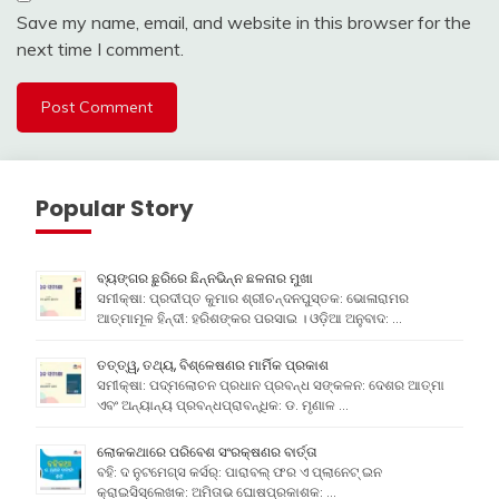
Save my name, email, and website in this browser for the
next time I comment.
Popular Story
ବ୍ୟଙ୍ଗର ଛୁରିରେ ଛିନ୍ନଭିନ୍ନ ଛଳନାର ମୁଖା
ସମୀକ୍ଷା: ପ୍ରଦୀପ୍ତ କୁମାର ଶ୍ରୀଚନ୍ଦନପୁସ୍ତକ: ଭୋଳାରାମର
ଆତ୍ମାମୂଳ ହିନ୍ଦୀ: ହରିଶଙ୍କର ପରସାଇ । ଓଡ଼ିଆ ଅନୁବାଦ: …
ତତ୍ତ୍ୱ, ତଥ୍ୟ, ବିଶ୍ଳେଷଣର ମାର୍ମିକ ପ୍ରକାଶ
ସମୀକ୍ଷା: ପଦ୍ମଲୋଚନ ପ୍ରଧାନ ପ୍ରବନ୍ଧ ସଙ୍କଳନ: ଦେଶର ଆତ୍ମା
ଏବଂ ଅନ୍ୟାନ୍ୟ ପ୍ରବନ୍ଧପ୍ରାବନ୍ଧିକ: ଡ. ମୃଣାଳ …
ଲୋକକଥାରେ ପରିବେଶ ସଂରକ୍ଷଣର ବାର୍ତ୍ତା
ବହି: ଦ ନୁଟମେଗ୍ସ କର୍ସର୍: ପାରାବଲ୍ ଫର ଏ ପ୍ଲାନେଟ୍ ଇନ
କ୍ରାଇସିସ୍ଲେଖକ: ଅମିତାଭ ଘୋଷପ୍ରକାଶକ: …