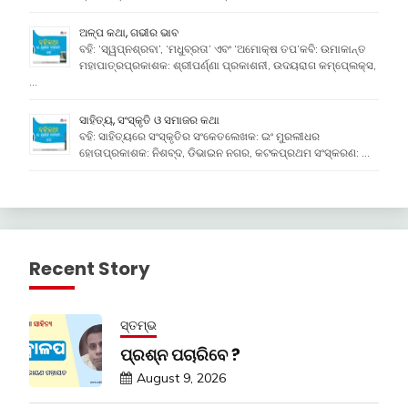
ଅଳ୍ପ କଥା, ଗଭୀର ଭାବ
ବହି: ‘ସ୍ୱପ୍ନଶ୍ରବା’, ‘ମଧୁବ୍ରତା’ ଏବଂ ‘ଅମୋକ୍ଷ ତପ’କବି: ଉମାକାନ୍ତ
ମହାପାତ୍ରପ୍ରକାଶକ: ଶ୍ରୀପର୍ଣ୍ଣା ପ୍ରକାଶନୀ, ଉଦୟରାଗ କମ୍ପେ୍ଲକ୍ସ,
…
ସାହିତ୍ୟ, ସଂସ୍କୃତି ଓ ସମାଜର କଥା
ବହି: ସାହିତ୍ୟରେ ସଂସ୍କୃତିର ସଂକେତଲେଖକ: ଇଂ ମୁରଲୀଧର
ହୋତାପ୍ରକାଶକ: ନିଶବ୍ଦ, ଡିଭାଇନ ନଗର, କଟକପ୍ରଥମ ସଂସ୍କରଣ: …
Recent Story
ସ୍ତମ୍ଭ
ପ୍ରଶ୍ନ ପଚାରିବେ ?
August 9, 2026