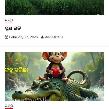
ଗଳ୍ପ
ପୁଷ ରାତି
February 27, 2026
ସହ-ସମ୍ପାଦକ
ଗଳ୍ପ