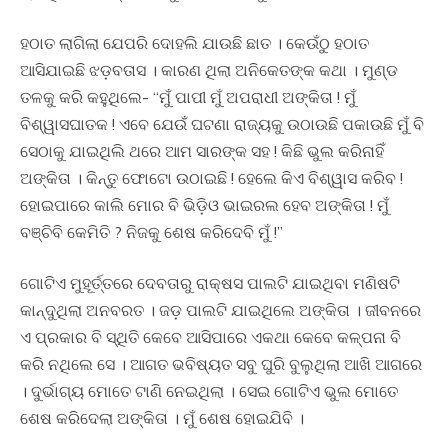
ହଠାତ ଲାଗିଲା ଯେପରି ଦୋହଲି ଯାଉଛି ଛାତ । କେଉଁଠୁ ହଠାତ
ଆସିଯାଇଛି ଝଡ଼ବତାସ । କାରଣ ଥିଲା ଅନିକେତଙ୍କ କଥା । ମୁଣ୍ଡ
ତଳକୁ କରି କହୁଥିଲେ- “ମୁଁ ପାପୀ ମୁଁ ଅପରାଧୀ ଅଙ୍କିତା ! ମୁଁ
ବିଶ୍ୱାସଘାତକ ! ଏବେ ଯେଉଁ ଘଟଣା ରାଜ୍ୟକୁ ଉଠାଉଛି ପକାଉଛି ମୁଁ ବି
ସେଠାକୁ ଯାଇଥିଲି ଥରେ ଆମ ସାରଙ୍କ ସହ ! କିଛି ଭୁଲ କରିନାହିଁ
ଅଙ୍କିତା । କିନ୍ତୁ ଫୋଟୋ ଉଠାଇଛି ! ହେଲେ କିଏ ବିଶ୍ୱାସ କରିବ !
ହୋଇପାରେ କାଲି ମୋର ବି ଭିଡ଼ିଓ ଭାଇରଲ ହେବ ଅଙ୍କିତା ! ମୁଁ
ବଞ୍ଚିବି କେମିତି ? ନିଜକୁ ଶେଷ କରିଦେବି ମୁଁ !”
ଗୋଟିଏ ମୁହୂର୍ତ୍ତରେ ଦେବତାରୁ ରାକ୍ଷସ ପାଲଟି ଯାଇଥିବା ମଣିଷଟି
କାନ୍ଦୁଥିଲା ଅନବରତ । ଜଡ଼ ପାଲଟି ଯାଇଥିଲେ ଅଙ୍କିତା । ଜୀବନରେ
ଏ ପ୍ରକାର ବି ସ୍ଥିତି କେବେ ଆସିପାରେ ଏକଥା କେବେ କଳ୍ପନା ବି
କରି ନଥିଲେ ସେ । ଆଗତ ଭବିଷ୍ୟତ ସବୁ ଘୁରି ବୁଲୁଥିଲା ଆଖି ଆଗରେ
। ଦୁର୍ଭାଗ୍ୟ ମୋତେ ଟାଣି ନେଇଥିଲା । ସେଇ ଗୋଟିଏ ଭୁଲ ମୋତେ
ଶେଷ କରିଦେଲା ଅଙ୍କିତା । ମୁଁ ଶେଷ ହୋଇଯିବି ।