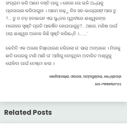
ସଂଗ୍ରାମ କରି ଆମେ ବଞ୍ଚି ପାରୁ । ହେଲେ ତୋ ଭଳି ଅନ୍ୟକୁ
ପ୍ରତାରଣା କରିପାରୁନା । ଆମେ ଲଢ଼ୁ ନିଜ ସହ-ଭାଗ୍ୟସହ! ଆଉ ତୁ
?…. ତୁ ତ ବଡ଼ ହତଭାଗା! ଏଇ ସୁନ୍ଦର ପୃଥିବୀରେ ଈଶ୍ୱରଙ୍କ
ମନୋହର ସୃଷ୍ଟି ପ୍ରତି ଆକର୍ଷିତ ହୋଇପାରୁନୁ?… ଆରେ, ମଣିଷ ପାଇଁ
ପରା ଈଶ୍ୱର ଅନେକ କିଛି ସୃଷ୍ଟି କରିଛନ୍ତି ।……..’
କେମିତି ଏକ ଅଜଣା ବିସ୍ପୋରଣ ଚରିଗଲା ତା’ ସାରା ଅଙ୍ଗରେ । ମିତାକୁ
ଛାତି ଉପରକୁ ଟାଣି ଆଣି ତା’ ଆଖିରୁ ବୋହୁଥିବା ଅବାରିତ ଅଶ୍ରୁକୁ
ରୋକିବା ପାଇଁ ଚେଷ୍ଟା କଲା ।
କୋରିଆପଲ୍ଲା, ଓଉପଦା, ପଟ୍ଟାମୁଣ୍ଡାଇ, କେନ୍ଦ୍ରାପଡ଼ା
ମୋ-୯୩୩୭୩୬୯୪୪
Related Posts