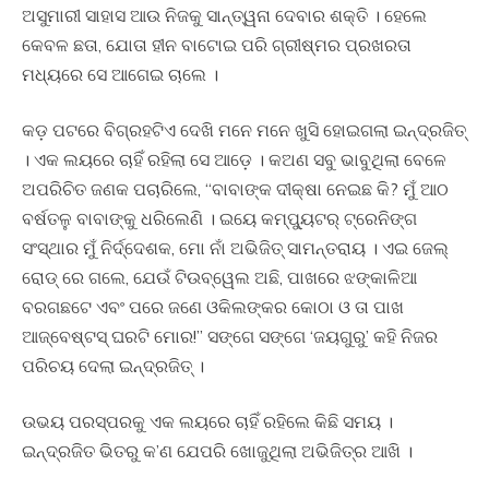
ଅସୁମାରୀ ସାହାସ ଆଉ ନିଜକୁ ସାନ୍ତ୍ୱନା ଦେବାର ଶକ୍ତି । ହେଲେ
କେବଳ ଛତା, ଯୋତା ହୀନ ବାଟୋଇ ପରି ଗ୍ରୀଷ୍ମର ପ୍ରଖରତା
ମଧ୍ୟରେ ସେ ଆଗେଇ ଚାଲେ ।
କଡ଼ ପଟରେ ବିଗ୍ରହଟିଏ ଦେଖି ମନେ ମନେ ଖୁସି ହୋଇଗଲା ଇନ୍ଦ୍ରଜିତ୍
। ଏକ ଲୟରେ ଚାହିଁ ରହିଲା ସେ ଆଡ଼େ । କଅଣ ସବୁ ଭାବୁଥିଲା ବେଳେ
ଅପରିଚିତ ଜଣକ ପଚାରିଲେ, “ବାବାଙ୍କ ଦୀକ୍ଷା ନେଇଛ କି? ମୁଁ ଆଠ
ବର୍ଷତଳୁ ବାବାଙ୍କୁ ଧରିଲେଣି । ଇୟେ କମ୍ପ୍ୟୁଟର୍ ଟ୍ରେନିଙ୍ଗ
ସଂସ୍ଥାର ମୁଁ ନିର୍ଦ୍ଦେଶକ, ମୋ ନାଁ ଅଭିଜିତ୍ ସାମନ୍ତରାୟ । ଏଇ ଜେଲ୍
ରୋଡ୍‌ ରେ ଗଲେ, ଯେଉଁ ଟିଉବ୍‌ୱେଲ ଅଛି, ପାଖରେ ଝଙ୍କାଳିଆ
ବରଗଛଟେ ଏବଂ ପରେ ଜଣେ ଓକିଲଙ୍କର କୋଠା ଓ ତା ପାଖ
ଆଜ୍‌ବେଷ୍ଟସ୍ ଘରଟି ମୋର!” ସଙ୍ଗେ ସଙ୍ଗେ ‘ଜୟଗୁରୁ’ କହି ନିଜର
ପରିଚୟ ଦେଲା ଇନ୍ଦ୍ରଜିତ୍ ।
ଉଭୟ ପରସ୍ପରକୁ ଏକ ଲୟରେ ଚାହିଁ ରହିଲେ କିଛି ସମୟ ।
ଇନ୍ଦ୍ରଜିତ ଭିତରୁ କ’ଣ ଯେପରି ଖୋଜୁଥିଲା ଅଭିଜିତ୍‌ର ଆଖି ।