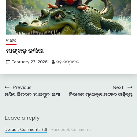
ଗଳ୍ପ
ମାଙ୍କଡ଼ କଲିଜା
February 23, 2026
ସହ-ସମ୍ପାଦକ
Post
Previous:
Next:
ମଣିଷ ଭିତରର ‘ଯାଜପୁର’ କଥା
ବିଭାଜନ ପ୍ରେକ୍ଷାପଟରେ ସାହିତ୍ୟ
navigation
Leave a reply
Default Comments (0)
Facebook Comments