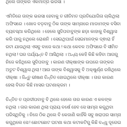
ଥିଲେ ତାଙ୍କର ଏକମାତ୍ର ଭରସା ।
ଏମିତିରେ ତାଙ୍କ ଭରସା ହେବାକୁ ତ ରୀତିମତ ପ୍ରତିଯୋଗିତା ଚାଲିଥିଲା
ଅଫିସରେ । ଖୋଦ ବଡ଼ବାବୁ ଠିକ ତାଙ୍କ ସାମ୍ନାରେ ମାଡାମଙ୍କ ବସିବା
ବ୍ୟବସ୍ଥା କରିଥିଲେ । ହେଲେ ସୁଦିପବାବୁଙ୍କ ଛଡ଼ା କାହାକୁ ବିଶ୍ୱାସ
କରି ପାରୁ ନଥିଲେ ରୋଶନି । ସେଇଥିପାଇଁ ସେଇମାନଙ୍କ ଦ୍ଵାରା ହିଁ
ରଟା ଯାଉଥିଲା ଏସବୁ ବାଜେ କଥା ! କଥା କେବଳ ଅଫିସରେ ବି ସୀମିତ
ନଥିଲା ! ଘର ପର୍ଯ୍ୟନ୍ତ ବି ଆସିଥିଲା । ଅନ୍ୟ କେହି କିଛି କହିବା ଆଗରୁ
ନିଜେ କହିଥିଲେ ସୁଦିପବାବୁ । କାରଣ ଦୀକ୍ଷାଙ୍କ ଉପରେ ତାଙ୍କର
ଅତୁଟ ବିଶ୍ୱାସ ଥିଲା ! ଆଉ ତାଙ୍କ ବିଶ୍ୱାସକୁ ବି ଅକ୍ଷୁର୍ଣ୍ଣ ରଖିଥିଲେ
ଦୀକ୍ଷା । ଜିନ୍ତୁ ଭୀଷଣ ଚିନ୍ତିତ ହୋଇଥିଲେ ଦୀକ୍ଷା । ତାର କାରଣ
ହେଲା ବିଗତ କିଛି ମାସର ଘଟଣାକ୍ରମ ।
ଚିନ୍ତିତ ତ ପ୍ରଦୀପବାବୁ ବି ଥିଲେ ହେଲେ ତାର କାରଣ ଏ କଳଙ୍କ
ନଥିଲା । ତାର କାରଣ ଥିଲା ପ୍ରାୟ ବର୍ଷେ ହେବ ସେ ସାମ୍ନା କରୁଥିବା
ପରିସ୍ଥିତିକୁ । ନିଜେ ଠିକ ଥିଲେ ବି କେଜାଣି କାହିଁକି ସବୁ ଖରାପର ସାମ୍ନା
କରୁଥିଲେ ସେ ! ଛୋଟଛୋଟ ଘଟଣା କଥା କଟାକଟିରୁ କିଛି ବନ୍ଧୁ ଦୂରେଇ