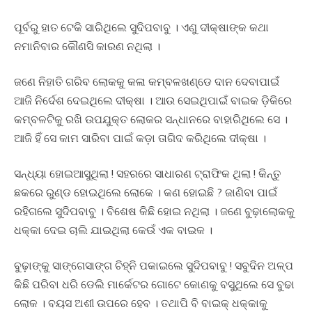
ପୂର୍ବରୁ ହାତ ଟେକି ସାରିଥିଲେ ସୁଦିପବାବୁ । ଏଣୁ ଦୀକ୍ଷାଙ୍କ କଥା
ନମାନିବାର କୌଣସି କାରଣ ନଥିଲା ।
ଜଣେ ନିହାତି ଗରିବ ଲୋକକୁ କଳା କମ୍ବଳଖଣ୍ଡେ ଦାନ ଦେବାପାଇଁ
ଆଜି ନିର୍ଦେଶ ଦେଇଥିଲେ ଦୀକ୍ଷା । ଆଉ ସେଇଥିପାଇଁ ବାଇକ ଡ଼ିକିରେ
କମ୍ବଳଟିକୁ ରଖି ଉପଯୁକ୍ତ ଲୋକର ସନ୍ଧାନରେ ବାହାରିଥିଲେ ସେ ।
ଆଜି ହିଁ ସେ କାମ ସାରିବା ପାଇଁ କଡ଼ା ତାଗିଦ କରିଥିଲେ ଦୀକ୍ଷା ।
ସନ୍ଧ୍ୟା ହୋଇଆସୁଥିଲା ! ସହରରେ ସାଧାରଣ ଟ୍ରାଫିକ ଥିଲା ! କିନ୍ତୁ
ଛକରେ ରୁଣ୍ଡ ହୋଇଥିଲେ ଲୋକେ । କଣ ହୋଇଛି ? ଜାଣିବା ପାଇଁ
ରହିଗଲେ ସୁଦିପବାବୁ । ବିଶେଷ କିଛି ହୋଇ ନଥିଲା । ଜଣେ ବୁଢ଼ାଲୋକକୁ
ଧକ୍କା ଦେଇ ଚାଲି ଯାଇଥିଲା କେଉଁ ଏକ ବାଇକ ।
ବୁଢ଼ାଙ୍କୁ ସାଙ୍ଗେସାଙ୍ଗ ଚିହ୍ନି ପକାଇଲେ ସୁଦିପବାବୁ ! ସବୁଦିନ ଅଳ୍ପ
କିଛି ପରିବା ଧରି ଡେଲି ମାର୍କେଟର ଗୋଟେ କୋଣକୁ ବସୁଥିଲେ ସେ ବୁଢା
ଲୋକ । ବୟସ ଅଶୀ ଉପରେ ହେବ । ତଥାପି ବି ବାଇକ୍ ଧକ୍କାକୁ