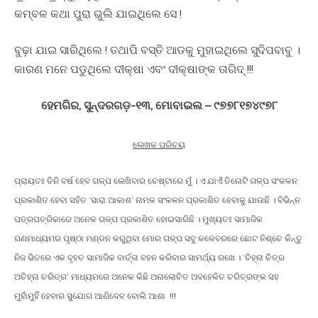
କମ୍ବଳ କଥା ପୁରା ଭୁଲି ଯାଇଥିଲେ ସେ !
ବୁଢ଼ା ଯାଇ ସାରିଥିଲେ ! ତଥାପି ବସ୍ତି ଆଡକୁ ମୁହାଇଥିଲେ ସୁଦିପବାବୁ ।
କାରଣ ମନେ ପଡୁଥିଲେ ଦୀକ୍ଷା ଏବଂ ଦୀକ୍ଷାଙ୍କ ତାଗିଦ୍ !!!
ହେମଗିର, ସୁନ୍ଦରଗଡ଼-୧୩, ମୋବାଇଲ – ୯୭୭୮୧୭୪୯୭୮
ଲେଖକ ପରିଚୟ
ପ୍ରାୟତଃ ତିନି ବର୍ଷ ହେବ ଗଳ୍ପ ଲେଖିବାର ଚେଷ୍ଟାରେ ମୁଁ । ଏ ଯାଏଁ ତିନୋଟି ଗଳ୍ପ ସଂକଳନ
ପ୍ରକାଶିତ ହେବା ସହିତ ‘ସାରା ଆକାଶ’ ନାମକ ସଂକଳନ ପ୍ରକାଶିତ ହେବାକୁ ଯାଉଛି । ବିଭିନ୍ନ
ପତ୍ରପତ୍ରିକାରେ ଅନେକ ଗଳ୍ପ ପ୍ରକାଶିତ ହୋଇସାରିଛି । ମୁଖ୍ୟତଃ ସାମାଜିକ
ଗଣମାଧ୍ୟମର ପୃଷ୍ଠା ମଣ୍ଡନ କରୁଥିବା ମୋର ଗଳ୍ପ ସବୁ କଳେବରରେ ଛୋଟ ନିଶ୍ଚେ କିନ୍ତୁ
ନିଜ ଭିତରେ ଏକ ବୃହତ ସାମାଜିକ ବାର୍ତ୍ତା ବହନ କରିବାର ସାମର୍ଥ୍ୟ ରଖେ । ‘ଚିହ୍ନା ଚିତ୍ର
ଅଚିହ୍ନା ଚରିତ୍ର’ ମାଧ୍ୟମରେ ଅନେକ କିଛି ଅନାଲୋଚିତ ଅବହେଳିତ ଚରିତ୍ରଙ୍କ ସହ
ମୁହାଁମୁହିଁ ହେବାର ସୁଯୋଗ ଆଣିଦେବ ବୋଲି ଆଶା !!!