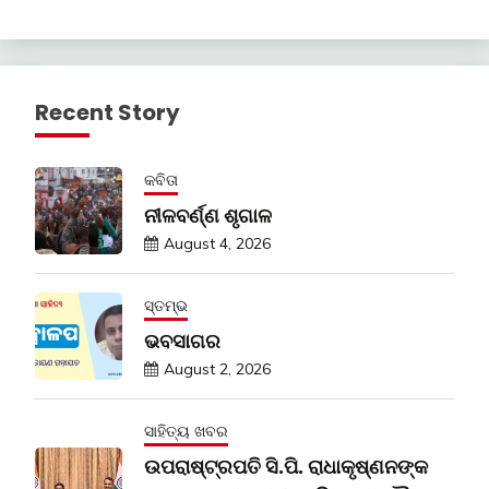
Recent Story
କବିତା
ନୀଳବର୍ଣ୍ଣ ଶୃଗାଳ
August 4, 2026
ସ୍ତମ୍ଭ
ଭବସାଗର
August 2, 2026
ସାହିତ୍ୟ ଖବର
ଉପରାଷ୍ଟ୍ରପତି ସି.ପି. ରାଧାକୃଷ୍ଣନଙ୍କ