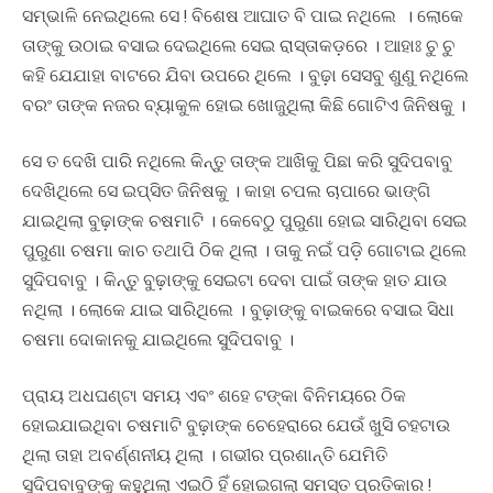
ସମ୍ଭାଳି ନେଇଥିଲେ ସେ ! ବିଶେଷ ଆଘାତ ବି ପାଇ ନଥିଲେ । ଲୋକେ
ତାଙ୍କୁ ଉଠାଇ ବସାଇ ଦେଇଥିଲେ ସେଇ ରାସ୍ତାକଡ଼ରେ । ଆହାଃ ଚୁ ଚୁ
କହି ଯେଯାହା ବାଟରେ ଯିବା ଉପରେ ଥିଲେ । ବୁଢ଼ା ସେସବୁ ଶୁଣୁ ନଥିଲେ
ବରଂ ତାଙ୍କ ନଜର ବ୍ୟାକୁଳ ହୋଇ ଖୋଜୁଥିଲା କିଛି ଗୋଟିଏ ଜିନିଷକୁ ।
ସେ ତ ଦେଖି ପାରି ନଥିଲେ କିନ୍ତୁ ତାଙ୍କ ଆଖିକୁ ପିଛା କରି ସୁଦିପବାବୁ
ଦେଖିଥିଲେ ସେ ଇପ୍ସିତ ଜିନିଷକୁ । କାହା ଚପଲ ଚାପାରେ ଭାଙ୍ଗି
ଯାଇଥିଲା ବୁଢ଼ାଙ୍କ ଚଷମାଟି । କେବେଠୁ ପୁରୁଣା ହୋଇ ସାରିଥିବା ସେଇ
ପୁରୁଣା ଚଷମା କାଚ ତଥାପି ଠିକ ଥିଲା । ତାକୁ ନଇଁ ପଡ଼ି ଗୋଟାଇ ଥିଲେ
ସୁଦିପବାବୁ । କିନ୍ତୁ ବୁଢ଼ାଙ୍କୁ ସେଇଟା ଦେବା ପାଇଁ ତାଙ୍କ ହାତ ଯାଉ
ନଥିଲା । ଲୋକେ ଯାଇ ସାରିଥିଲେ । ବୁଢ଼ାଙ୍କୁ ବାଇକରେ ବସାଇ ସିଧା
ଚଷମା ଦୋକାନକୁ ଯାଇଥିଲେ ସୁଦିପବାବୁ ।
ପ୍ରାୟ ଅଧଘଣ୍ଟା ସମୟ ଏବଂ ଶହେ ଟଙ୍କା ବିନିମୟରେ ଠିକ
ହୋଇଯାଇଥିବା ଚଷମାଟି ବୁଢ଼ାଙ୍କ ଚେହେରାରେ ଯେଉଁ ଖୁସି ଚହଟାଉ
ଥିଲା ତାହା ଅବର୍ଣ୍ଣନୀୟ ଥିଲା । ଗଭୀର ପ୍ରଶାନ୍ତି ଯେମିତି
ସୁଦିପବାବୁଙ୍କୁ କହୁଥିଲା ଏଇଠି ହିଁ ହୋଇଗଲା ସମସ୍ତ ପ୍ରତିକାର !