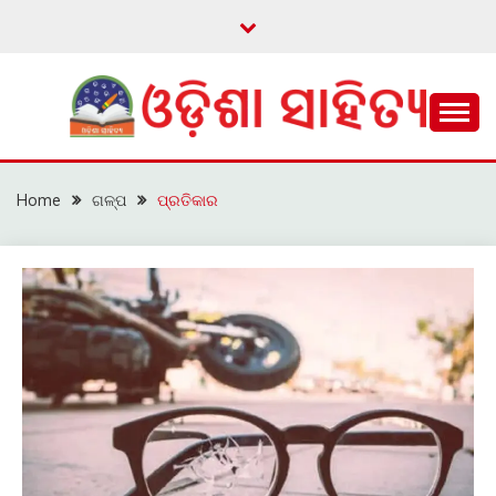
Skip
to
content
ଓଡ଼ିଆ ଇ-ସାହିତ୍ୟକୁ ଆଗକୁ ନେବାକୁ ଏକ ନୂଆ ପ୍ରଚେଷ୍ଠା
ଓଡ଼ିଶା ସାହିତ୍ୟ
Home
ଗଳ୍ପ
ପ୍ରତିକାର