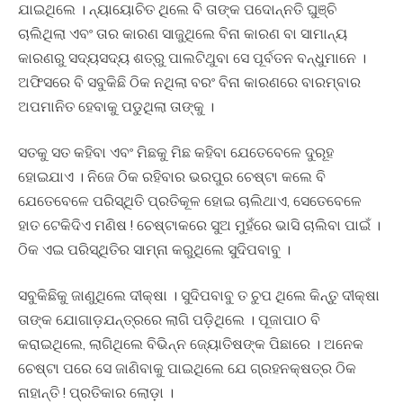
ଯାଇଥିଲେ । ନ୍ୟାୟୋଚିତ ଥିଲେ ବି ତାଙ୍କ ପଦୋନ୍ନତି ଘୁଞ୍ଚି
ଚାଲିଥିଲା ଏବଂ ତାର କାରଣ ସାଜୁଥିଲେ ବିନା କାରଣ ବା ସାମାନ୍ୟ
କାରଣରୁ ସଦ୍ୟସଦ୍ୟ ଶତ୍ରୁ ପାଲଟିଥୁବା ସେ ପୂର୍ବତନ ବନ୍ଧୁମାନେ ।
ଅଫିସରେ ବି ସବୁକିଛି ଠିକ ନଥିଲା ବରଂ ବିନା କାରଣରେ ବାରମ୍ବାର
ଅପମାନିତ ହେବାକୁ ପଡୁଥିଲା ତାଙ୍କୁ ।
ସତକୁ ସତ କହିବା ଏବଂ ମିଛକୁ ମିଛ କହିବା ଯେତେବେଳେ ଦୁରୂହ
ହୋଇଯାଏ । ନିଜେ ଠିକ ରହିବାର ଭରପୁର ଚେଷ୍ଟା କଲେ ବି
ଯେତେବେଳେ ପରିସ୍ଥିତି ପ୍ରତିକୂଳ ହୋଇ ଚାଲିଥାଏ, ସେତେବେଳେ
ହାତ ଟେକିଦିଏ ମଣିଷ ! ଚେଷ୍ଟାକରେ ସୁଅ ମୁହଁରେ ଭାସି ଚାଲିବା ପାଇଁ ।
ଠିକ ଏଇ ପରିସ୍ଥିତିର ସାମ୍ନା କରୁଥିଲେ ସୁଦିପବାବୁ ।
ସବୁକିଛିକୁ ଜାଣୁଥିଲେ ଦୀକ୍ଷା । ସୁଦିପବାବୁ ତ ଚୁପ ଥିଲେ କିନ୍ତୁ ଦୀକ୍ଷା
ତାଙ୍କ ଯୋଗାଡ଼ଯନ୍ତ୍ରରେ ଲାଗି ପଡ଼ିଥିଲେ । ପୂଜାପାଠ ବି
କରାଇଥିଲେ, ଲାଗିଥିଲେ ବିଭିନ୍ନ ଜ୍ୟୋତିଷଙ୍କ ପିଛାରେ । ଅନେକ
ଚେଷ୍ଟା ପରେ ସେ ଜାଣିବାକୁ ପାଇଥିଲେ ଯେ ଗ୍ରହନକ୍ଷତ୍ର ଠିକ
ନାହାନ୍ତି ! ପ୍ରତିକାର ଲୋଡ଼ା ।