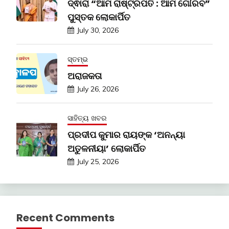
ଦ୍ଵାରା “ଆମ ରାଷ୍ଟ୍ରପତି : ଆମ ଗୌରବ”
ପୁସ୍ତକ ଲୋକାର୍ପିତ
July 30, 2026
ସ୍ତମ୍ଭ
ଅରାଜକତା
July 26, 2026
ସାହିତ୍ୟ ଖବର
ପ୍ରଦୀପ କୁମାର ରାୟଙ୍କ ‘ଅନନ୍ୟା
ଅତୁଳନୀୟା’ ଲୋକାର୍ପିତ
July 25, 2026
Recent Comments