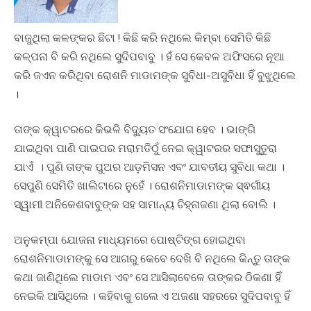
ବାଜୁଥିଲା କଳଙ୍କର ଛିଟା ! କିଛି କରି ନଥିଲେ କିମ୍ବା ସେମିତି କିଛି
କଳ୍ପନା ବି କରି ନଥିଲେ ସୁଦିପବାବୁ । ହଁ ସେ କେବଳ ଅଫିସରେ ନୂଆ
କରି ଜଏନ କରିଥିବା ରୋଶନି ମାଡାମଙ୍କ ସୁବିଧା-ଅସୁବିଧା ହିଁ ବୁଝୁଥିଲେ
।
ତାଙ୍କ କ୍ୱାଟରରେ କିଭଳି ବିଦ୍ୟୁତ ସଂଯୋଗ ହେବ । ଭାଙ୍ଗି
ଯାଇଥିବା ପାଣି ପାଇପର ମରାମତିଠୁଁ ନେଇ କ୍ୱାଟରର ସଫାସୁତୁରା
ଯାଏଁ । ପୁଣି ତାଙ୍କ ପୁଅର ଆଡ଼ମିସନ ଏବଂ ଯାବତୀୟ ସୁବିଧା କଥା ।
ସେପୁଣି ସେମିତି ଖାଲିଟାରେ ନୁହେଁ । ରୋଶନିମାଡାମଙ୍କ ସ୍ଵର୍ଗୀୟ
ସ୍ୱାମୀ ଅନିକେଶବାବୁଙ୍କ ସହ ସାମାନ୍ୟ ଚିହ୍ନାଜଣା ଥିଲା ବୋଲି ।
ଅନୁକମ୍ପା ଯୋଜନା ମାଧ୍ୟମରେ ପୋଷ୍ଟିଙ୍ଗ ହୋଇଥିବା
ରୋଶନିମାଡାମଙ୍କୁ ସେ ଆଗରୁ କେବେ ଦେଖି ବି ନଥିଲେ କିନ୍ତୁ ତାଙ୍କ
କଥା ଜାଣିଥିଲେ ମାଡାମ ଏବଂ ସେ ଆସିଲାବେଳେ ତାଙ୍କର ଠିକଣା ହିଁ
ନେଇକି ଆସିଥିଲେ । କହିବାକୁ ଗଲେ ଏ ଅଜଣା ସହରରେ ସୁଦିପବାବୁ ହିଁ