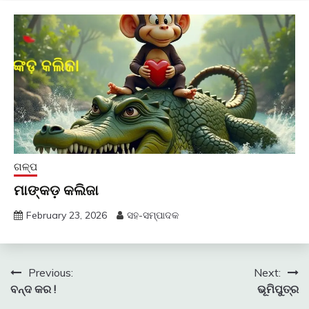
ଗଳ୍ପ
ମାଙ୍କଡ଼ କଲିଜା
February 23, 2026
ସହ-ସମ୍ପାଦକ
Post
Previous:
Next:
ବନ୍ଦ କର !
ଭୂମିପୁତ୍ର
navigation