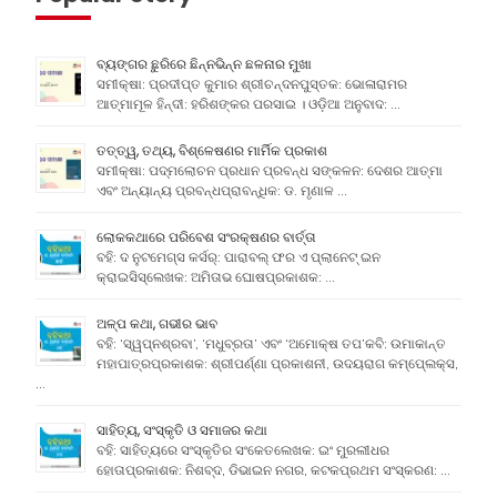
ବ୍ୟଙ୍ଗର ଛୁରିରେ ଛିନ୍ନଭିନ୍ନ ଛଳନାର ମୁଖା
ସମୀକ୍ଷା: ପ୍ରଦୀପ୍ତ କୁମାର ଶ୍ରୀଚନ୍ଦନପୁସ୍ତକ: ଭୋଳାରାମର
ଆତ୍ମାମୂଳ ହିନ୍ଦୀ: ହରିଶଙ୍କର ପରସାଇ । ଓଡ଼ିଆ ଅନୁବାଦ: …
ତତ୍ତ୍ୱ, ତଥ୍ୟ, ବିଶ୍ଳେଷଣର ମାର୍ମିକ ପ୍ରକାଶ
ସମୀକ୍ଷା: ପଦ୍ମଲୋଚନ ପ୍ରଧାନ ପ୍ରବନ୍ଧ ସଙ୍କଳନ: ଦେଶର ଆତ୍ମା
ଏବଂ ଅନ୍ୟାନ୍ୟ ପ୍ରବନ୍ଧପ୍ରାବନ୍ଧିକ: ଡ. ମୃଣାଳ …
ଲୋକକଥାରେ ପରିବେଶ ସଂରକ୍ଷଣର ବାର୍ତ୍ତା
ବହି: ଦ ନୁଟମେଗ୍ସ କର୍ସର୍: ପାରାବଲ୍ ଫର ଏ ପ୍ଲାନେଟ୍ ଇନ
କ୍ରାଇସିସ୍ଲେଖକ: ଅମିତାଭ ଘୋଷପ୍ରକାଶକ: …
ଅଳ୍ପ କଥା, ଗଭୀର ଭାବ
ବହି: ‘ସ୍ୱପ୍ନଶ୍ରବା’, ‘ମଧୁବ୍ରତା’ ଏବଂ ‘ଅମୋକ୍ଷ ତପ’କବି: ଉମାକାନ୍ତ
ମହାପାତ୍ରପ୍ରକାଶକ: ଶ୍ରୀପର୍ଣ୍ଣା ପ୍ରକାଶନୀ, ଉଦୟରାଗ କମ୍ପେ୍ଲକ୍ସ,
…
ସାହିତ୍ୟ, ସଂସ୍କୃତି ଓ ସମାଜର କଥା
ବହି: ସାହିତ୍ୟରେ ସଂସ୍କୃତିର ସଂକେତଲେଖକ: ଇଂ ମୁରଲୀଧର
ହୋତାପ୍ରକାଶକ: ନିଶବ୍ଦ, ଡିଭାଇନ ନଗର, କଟକପ୍ରଥମ ସଂସ୍କରଣ: …