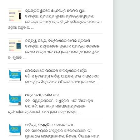
ବ୍ୟଙ୍ଗର ଛୁରିରେ ଛିନ୍ନଭିନ୍ନ ଛଳନାର ମୁଖା
ସମୀକ୍ଷା: ପ୍ରଦୀପ୍ତ କୁମାର ଶ୍ରୀଚନ୍ଦନପୁସ୍ତକ:
ଭୋଳାରାମର ଆତ୍ମାମୂଳ ହିନ୍ଦୀ: ହରିଶଙ୍କର ପରସାଇ ।
ଓଡ଼ିଆ ଅନୁବାଦ: …
ତତ୍ତ୍ୱ, ତଥ୍ୟ, ବିଶ୍ଳେଷଣର ମାର୍ମିକ ପ୍ରକାଶ
ସମୀକ୍ଷା: ପଦ୍ମଲୋଚନ ପ୍ରଧାନ ପ୍ରବନ୍ଧ ସଙ୍କଳନ:
ଦେଶର ଆତ୍ମା ଏବଂ ଅନ୍ୟାନ୍ୟ ପ୍ରବନ୍ଧପ୍ରାବନ୍ଧିକ:
ଡ. ମୃଣାଳ …
ଲୋକକଥାରେ ପରିବେଶ ସଂରକ୍ଷଣର ବାର୍ତ୍ତା
ବହି: ଦ ନୁଟମେଗ୍ସ କର୍ସର୍: ପାରାବଲ୍ ଫର ଏ ପ୍ଲାନେଟ୍
ଇନ କ୍ରାଇସିସ୍ଲେଖକ: ଅମିତାଭ ଘୋଷପ୍ରକାଶକ: …
ଅଳ୍ପ କଥା, ଗଭୀର ଭାବ
ବହି: ‘ସ୍ୱପ୍ନଶ୍ରବା’, ‘ମଧୁବ୍ରତା’ ଏବଂ ‘ଅମୋକ୍ଷ
ତପ’କବି: ଉମାକାନ୍ତ ମହାପାତ୍ରପ୍ରକାଶକ:
ଶ୍ରୀପର୍ଣ୍ଣା ପ୍ରକାଶନୀ, ଉଦୟରାଗ କମ୍ପେ୍ଲକ୍ସ, …
ସାହିତ୍ୟ, ସଂସ୍କୃତି ଓ ସମାଜର କଥା
ବହି: ସାହିତ୍ୟରେ ସଂସ୍କୃତିର ସଂକେତଲେଖକ: ଇଂ
ମୁରଲୀଧର ହୋତାପ୍ରକାଶକ: ନିଶବ୍ଦ, ଡିଭାଇନ ନଗର,