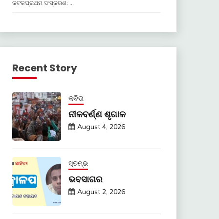
କଟକପ୍ରଥମ ସଂସ୍କରଣ: …
Recent Story
କବିତା
ନୀଳବର୍ଣ୍ଣ ଶୃଗାଳ
August 4, 2026
ସ୍ତମ୍ଭ
ଭବସାଗର
August 2, 2026