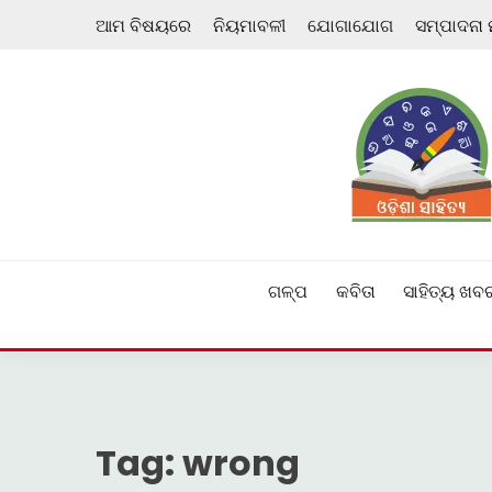
Skip
ଆମ ବିଷୟରେ
ନିୟମାବଳୀ
ଯୋଗାଯୋଗ
ସମ୍ପାଦନା
to
content
ଓଡ଼ିଆ ଇ-ସାହିତ୍ୟକୁ ଆଗକୁ ନେବାକୁ ଏକ ନୂଆ ପ୍ରଚେଷ୍ଠା
ଓଡ଼ିଶା ସାହିତ୍ୟ
ଗଳ୍ପ
କବିତା
ସାହିତ୍ୟ ଖବ
Tag:
wrong