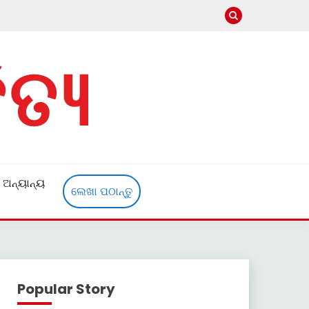
ଅନ୍ୟାନ୍ୟ
ଲେଖା ପଠାନ୍ତୁ
Popular Story