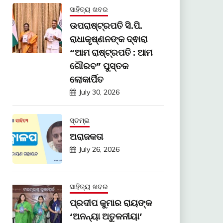
ସାହିତ୍ୟ ଖବର
ଉପରାଷ୍ଟ୍ରପତି ସି.ପି.
ରାଧାକୃଷ୍ଣନଙ୍କ ଦ୍ଵାରା
“ଆମ ରାଷ୍ଟ୍ରପତି : ଆମ
ଗୌରବ” ପୁସ୍ତକ
ଲୋକାର୍ପିତ
July 30, 2026
ସ୍ତମ୍ଭ
ଅରାଜକତା
July 26, 2026
ସାହିତ୍ୟ ଖବର
ପ୍ରଦୀପ କୁମାର ରାୟଙ୍କ
‘ଅନନ୍ୟା ଅତୁଳନୀୟା’