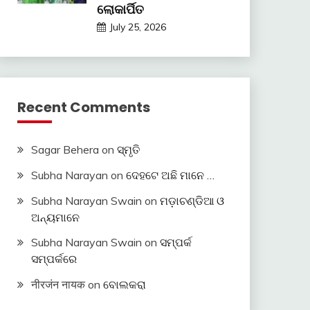
ଲୋକାର୍ପିତ
July 25, 2026
Recent Comments
Sagar Behera
on
ସ୍ମୃତି
Subha Narayan
on
ଦେହଟେ ଅଛି ମାନେ …
Subha Narayan Swain
on
ମଡ଼ାଚଣ୍ଡିଆ ଓ
ଅନ୍ୟମାନେ
Subha Narayan Swain
on
ସମ୍ପର୍କ
ସମ୍ପର୍କରେ
नीरजंन नायक
on
ବୋଲକରା