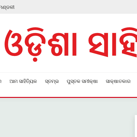
 ମଣ୍ଡଳୀ
ର
ଆମ ସାହିତ୍ୟିକ
ସ୍ତମ୍ଭ
ପୁସ୍ତକ ସମୀକ୍ଷା
ସାକ୍ଷାତକାର