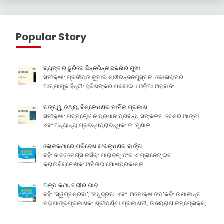
Popular Story
ବ୍ୟଙ୍ଗର ଛୁରିରେ ଛିନ୍ନଭିନ୍ନ ଛଳନାର ମୁଖା
ସମୀକ୍ଷା: ପ୍ରଦୀପ୍ତ କୁମାର ଶ୍ରୀଚନ୍ଦନପୁସ୍ତକ: ଭୋଳାରାମର
ଆତ୍ମାମୂଳ ହିନ୍ଦୀ: ହରିଶଙ୍କର ପରସାଇ । ଓଡ଼ିଆ ଅନୁବାଦ: …
ତତ୍ତ୍ୱ, ତଥ୍ୟ, ବିଶ୍ଳେଷଣର ମାର୍ମିକ ପ୍ରକାଶ
ସମୀକ୍ଷା: ପଦ୍ମଲୋଚନ ପ୍ରଧାନ ପ୍ରବନ୍ଧ ସଙ୍କଳନ: ଦେଶର ଆତ୍ମା
ଏବଂ ଅନ୍ୟାନ୍ୟ ପ୍ରବନ୍ଧପ୍ରାବନ୍ଧିକ: ଡ. ମୃଣାଳ …
ଲୋକକଥାରେ ପରିବେଶ ସଂରକ୍ଷଣର ବାର୍ତ୍ତା
ବହି: ଦ ନୁଟମେଗ୍ସ କର୍ସର୍: ପାରାବଲ୍ ଫର ଏ ପ୍ଲାନେଟ୍ ଇନ
କ୍ରାଇସିସ୍ଲେଖକ: ଅମିତାଭ ଘୋଷପ୍ରକାଶକ: …
ଅଳ୍ପ କଥା, ଗଭୀର ଭାବ
ବହି: ‘ସ୍ୱପ୍ନଶ୍ରବା’, ‘ମଧୁବ୍ରତା’ ଏବଂ ‘ଅମୋକ୍ଷ ତପ’କବି: ଉମାକାନ୍ତ
ମହାପାତ୍ରପ୍ରକାଶକ: ଶ୍ରୀପର୍ଣ୍ଣା ପ୍ରକାଶନୀ, ଉଦୟରାଗ କମ୍ପେ୍ଲକ୍ସ,
…