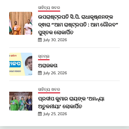
ସାହିତ୍ୟ ଖବର
ଉପରାଷ୍ଟ୍ରପତି ସି.ପି. ରାଧାକୃଷ୍ଣନଙ୍କ
ଦ୍ଵାରା “ଆମ ରାଷ୍ଟ୍ରପତି : ଆମ ଗୌରବ”
ପୁସ୍ତକ ଲୋକାର୍ପିତ
July 30, 2026
ସ୍ତମ୍ଭ
ଅରାଜକତା
July 26, 2026
ସାହିତ୍ୟ ଖବର
ପ୍ରଦୀପ କୁମାର ରାୟଙ୍କ ‘ଅନନ୍ୟା
ଅତୁଳନୀୟା’ ଲୋକାର୍ପିତ
July 25, 2026