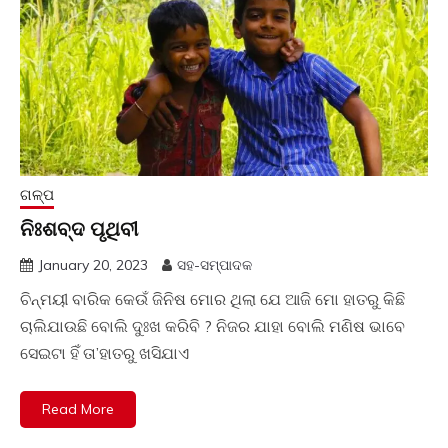
ଗଳ୍ପ
ନିଃଶବ୍ଦ ପୃଥିବୀ
January 20, 2023
ସହ-ସମ୍ପାଦକ
ଚିନ୍ମୟୀ ବାରିକ କେଉଁ ଜିନିଷ ମୋର ଥିଲା ଯେ ଆଜି ମୋ ହାତରୁ କିଛି
ଚାଲିଯାଉଛି ବୋଲି ଦୁଃଖ କରିବି ? ନିଜର ଯାହା ବୋଲି ମଣିଷ ଭାବେ
ସେଇଟା ହିଁ ତା’ହାତରୁ ଖସିଯାଏ
Read More