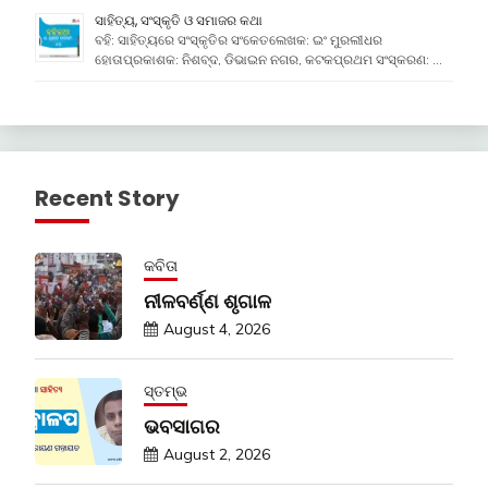
ସାହିତ୍ୟ, ସଂସ୍କୃତି ଓ ସମାଜର କଥା
ବହି: ସାହିତ୍ୟରେ ସଂସ୍କୃତିର ସଂକେତଲେଖକ: ଇଂ ମୁରଲୀଧର
ହୋତାପ୍ରକାଶକ: ନିଶବ୍ଦ, ଡିଭାଇନ ନଗର, କଟକପ୍ରଥମ ସଂସ୍କରଣ: …
Recent Story
କବିତା
ନୀଳବର୍ଣ୍ଣ ଶୃଗାଳ
August 4, 2026
ସ୍ତମ୍ଭ
ଭବସାଗର
August 2, 2026