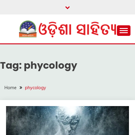
Skip
to
content
ଓଡ଼ିଆ ଇ-ସାହିତ୍ୟକୁ ଆଗକୁ ନେବାକୁ ଏକ ନୂଆ ପ୍ରଚେଷ୍ଠା
ଓଡ଼ିଶା ସାହିତ୍ୟ
Tag:
phycology
Home
phycology