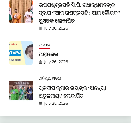
ଉପରାଷ୍ଟ୍ରପତି ସି.ପି. ରାଧାକୃଷ୍ଣନଙ୍କ
ଦ୍ଵାରା “ଆମ ରାଷ୍ଟ୍ରପତି : ଆମ ଗୌରବ”
ପୁସ୍ତକ ଲୋକାର୍ପିତ
July 30, 2026
ସ୍ତମ୍ଭ
ଅରାଜକତା
July 26, 2026
ସାହିତ୍ୟ ଖବର
ପ୍ରଦୀପ କୁମାର ରାୟଙ୍କ ‘ଅନନ୍ୟା
ଅତୁଳନୀୟା’ ଲୋକାର୍ପିତ
July 25, 2026