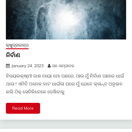
କ୍ଷୁଦ୍ରଗଳ୍ପ
ନିର୍ବାଣ
January 24, 2023
ସହ-ସମ୍ପାଦକ
ବିଜୟଲକ୍ଷ୍ମୀ ଦାଶ ମାୟା ମୋ ପଛରେ, ଆଉ ମୁଁ ନିର୍ବାଣ ପଛରେ ଧାଇଁ
ଥାଉ ! ଏମିତି ଅନେକ ବାଟ ଧାଇଁଲା ପରେ ମୁଁ ଯେବେ କ୍ଳାନ୍ତ ଅନୁଭବ
କଲି ଠିକ୍ ସେତିକିବେଳେ ଦେଖିବାକୁ
Read More