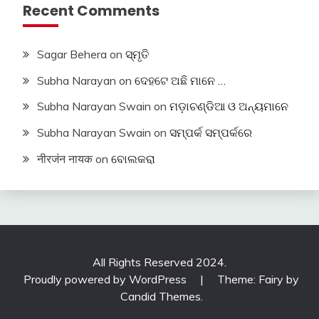
Recent Comments
Sagar Behera
on
ସ୍ମୃତି
Subha Narayan
on
ଦେହଟେ ଅଛି ମାନେ …
Subha Narayan Swain
on
ମଡ଼ାଚଣ୍ଡିଆ ଓ ଅନ୍ୟମାନେ
Subha Narayan Swain
on
ସମ୍ପର୍କ ସମ୍ପର୍କରେ
नीरजंन नायक
on
ବୋଲକରା
All Rights Reserved 2024.
Proudly powered by WordPress
|
Theme: Fairy by
Candid Themes
.