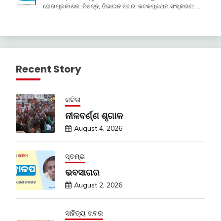
ହୋତାପ୍ରକାଶକ: ନିଶବ୍ଦ, ଡିଭାଇନ ନଗର, କଟକପ୍ରଥମ ସଂସ୍କରଣ: …
Recent Story
କବିତା
ନୀଳବର୍ଣ୍ଣ ଶୃଗାଳ
August 4, 2026
ସ୍ତମ୍ଭ
ଭବସାଗର
August 2, 2026
ସାହିତ୍ୟ ଖବର