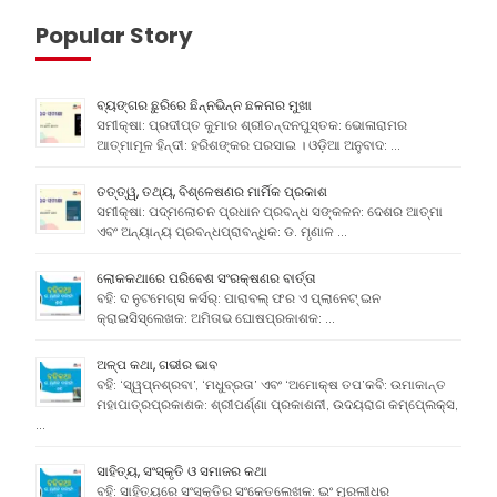
Popular Story
ବ୍ୟଙ୍ଗର ଛୁରିରେ ଛିନ୍ନଭିନ୍ନ ଛଳନାର ମୁଖା
ସମୀକ୍ଷା: ପ୍ରଦୀପ୍ତ କୁମାର ଶ୍ରୀଚନ୍ଦନପୁସ୍ତକ: ଭୋଳାରାମର
ଆତ୍ମାମୂଳ ହିନ୍ଦୀ: ହରିଶଙ୍କର ପରସାଇ । ଓଡ଼ିଆ ଅନୁବାଦ: …
ତତ୍ତ୍ୱ, ତଥ୍ୟ, ବିଶ୍ଳେଷଣର ମାର୍ମିକ ପ୍ରକାଶ
ସମୀକ୍ଷା: ପଦ୍ମଲୋଚନ ପ୍ରଧାନ ପ୍ରବନ୍ଧ ସଙ୍କଳନ: ଦେଶର ଆତ୍ମା
ଏବଂ ଅନ୍ୟାନ୍ୟ ପ୍ରବନ୍ଧପ୍ରାବନ୍ଧିକ: ଡ. ମୃଣାଳ …
ଲୋକକଥାରେ ପରିବେଶ ସଂରକ୍ଷଣର ବାର୍ତ୍ତା
ବହି: ଦ ନୁଟମେଗ୍ସ କର୍ସର୍: ପାରାବଲ୍ ଫର ଏ ପ୍ଲାନେଟ୍ ଇନ
କ୍ରାଇସିସ୍ଲେଖକ: ଅମିତାଭ ଘୋଷପ୍ରକାଶକ: …
ଅଳ୍ପ କଥା, ଗଭୀର ଭାବ
ବହି: ‘ସ୍ୱପ୍ନଶ୍ରବା’, ‘ମଧୁବ୍ରତା’ ଏବଂ ‘ଅମୋକ୍ଷ ତପ’କବି: ଉମାକାନ୍ତ
ମହାପାତ୍ରପ୍ରକାଶକ: ଶ୍ରୀପର୍ଣ୍ଣା ପ୍ରକାଶନୀ, ଉଦୟରାଗ କମ୍ପେ୍ଲକ୍ସ,
…
ସାହିତ୍ୟ, ସଂସ୍କୃତି ଓ ସମାଜର କଥା
ବହି: ସାହିତ୍ୟରେ ସଂସ୍କୃତିର ସଂକେତଲେଖକ: ଇଂ ମୁରଲୀଧର