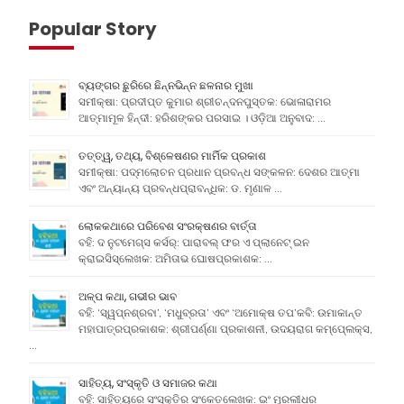
Popular Story
ବ୍ୟଙ୍ଗର ଛୁରିରେ ଛିନ୍ନଭିନ୍ନ ଛଳନାର ମୁଖା
ସମୀକ୍ଷା: ପ୍ରଦୀପ୍ତ କୁମାର ଶ୍ରୀଚନ୍ଦନପୁସ୍ତକ: ଭୋଳାରାମର
ଆତ୍ମାମୂଳ ହିନ୍ଦୀ: ହରିଶଙ୍କର ପରସାଇ । ଓଡ଼ିଆ ଅନୁବାଦ: …
ତତ୍ତ୍ୱ, ତଥ୍ୟ, ବିଶ୍ଳେଷଣର ମାର୍ମିକ ପ୍ରକାଶ
ସମୀକ୍ଷା: ପଦ୍ମଲୋଚନ ପ୍ରଧାନ ପ୍ରବନ୍ଧ ସଙ୍କଳନ: ଦେଶର ଆତ୍ମା
ଏବଂ ଅନ୍ୟାନ୍ୟ ପ୍ରବନ୍ଧପ୍ରାବନ୍ଧିକ: ଡ. ମୃଣାଳ …
ଲୋକକଥାରେ ପରିବେଶ ସଂରକ୍ଷଣର ବାର୍ତ୍ତା
ବହି: ଦ ନୁଟମେଗ୍ସ କର୍ସର୍: ପାରାବଲ୍ ଫର ଏ ପ୍ଲାନେଟ୍ ଇନ
କ୍ରାଇସିସ୍ଲେଖକ: ଅମିତାଭ ଘୋଷପ୍ରକାଶକ: …
ଅଳ୍ପ କଥା, ଗଭୀର ଭାବ
ବହି: ‘ସ୍ୱପ୍ନଶ୍ରବା’, ‘ମଧୁବ୍ରତା’ ଏବଂ ‘ଅମୋକ୍ଷ ତପ’କବି: ଉମାକାନ୍ତ
ମହାପାତ୍ରପ୍ରକାଶକ: ଶ୍ରୀପର୍ଣ୍ଣା ପ୍ରକାଶନୀ, ଉଦୟରାଗ କମ୍ପେ୍ଲକ୍ସ,
…
ସାହିତ୍ୟ, ସଂସ୍କୃତି ଓ ସମାଜର କଥା
ବହି: ସାହିତ୍ୟରେ ସଂସ୍କୃତିର ସଂକେତଲେଖକ: ଇଂ ମୁରଲୀଧର