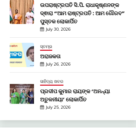
ଉପରାଷ୍ଟ୍ରପତି ସି.ପି. ରାଧାକୃଷ୍ଣନଙ୍କ
ଦ୍ଵାରା “ଆମ ରାଷ୍ଟ୍ରପତି : ଆମ ଗୌରବ”
ପୁସ୍ତକ ଲୋକାର୍ପିତ
July 30, 2026
ସ୍ତମ୍ଭ
ଅରାଜକତା
July 26, 2026
ସାହିତ୍ୟ ଖବର
ପ୍ରଦୀପ କୁମାର ରାୟଙ୍କ ‘ଅନନ୍ୟା
ଅତୁଳନୀୟା’ ଲୋକାର୍ପିତ
July 25, 2026