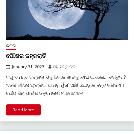
କବିତା
ପୌଷର ଜହ୍ନରାତି
January 31, 2023
ସହ-ସମ୍ପାଦକ
ବିଭୁ ସାମନ୍ତ ଜଙ୍ଗଲ ଯିବୁ !କୋଳି ଖାଇବୁ ,ବାଘ ଆସିଲେ… ଡରିବୁନି ?
ଏତିକି କହିସେ ଫୁଙ୍କିବା ଆଗରୁ ମୁଁତା’ ଆଖି ଯୋଡ଼ାକ ବନ୍ଦ କରିଦିଏ ।
ପୌଷ ସିନା ପାଉଁଶ ତଳୁମେଲାଣି ମାଗେହେଲେ
Read More