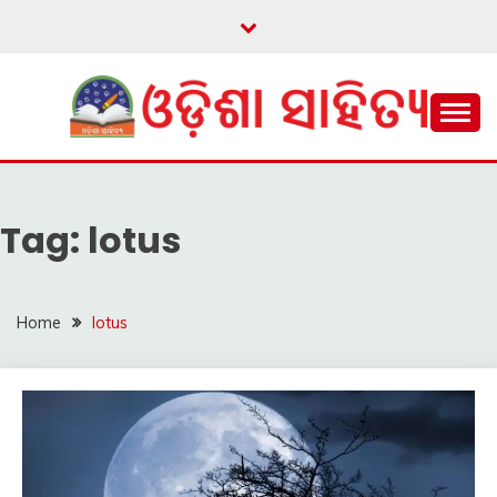
Skip
to
content
ଓଡ଼ିଆ ଇ-ସାହିତ୍ୟକୁ ଆଗକୁ ନେବାକୁ ଏକ ନୂଆ ପ୍ରଚେଷ୍ଠା
ଓଡ଼ିଶା ସାହିତ୍ୟ
Tag:
lotus
Home
lotus