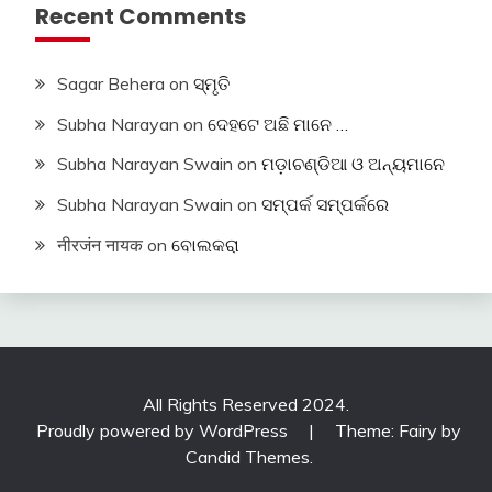
Recent Comments
Sagar Behera
on
ସ୍ମୃତି
Subha Narayan
on
ଦେହଟେ ଅଛି ମାନେ …
Subha Narayan Swain
on
ମଡ଼ାଚଣ୍ଡିଆ ଓ ଅନ୍ୟମାନେ
Subha Narayan Swain
on
ସମ୍ପର୍କ ସମ୍ପର୍କରେ
नीरजंन नायक
on
ବୋଲକରା
All Rights Reserved 2024.
Proudly powered by WordPress
|
Theme: Fairy by
Candid Themes
.