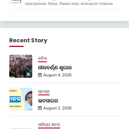
ହୋତାପ୍ରକାଶକ: ନିଶବ୍ଦ, ଡିଭାଇନ ନଗର, କଟକପ୍ରଥମ ସଂସ୍କରଣ: …
Recent Story
କବିତା
ନୀଳବର୍ଣ୍ଣ ଶୃଗାଳ
August 4, 2026
ସ୍ତମ୍ଭ
ଭବସାଗର
August 2, 2026
ସାହିତ୍ୟ ଖବର