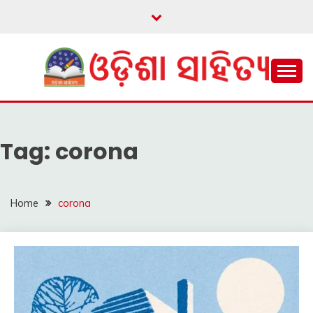
Skip
to
content
ଓଡ଼ିଆ ଇ-ସାହିତ୍ୟକୁ ଆଗକୁ ନେବାକୁ ଏକ ନୂଆ ପ୍ରଚେଷ୍ଠା
ଓଡ଼ିଶା ସାହିତ୍ୟ
Tag:
corona
Home
corona