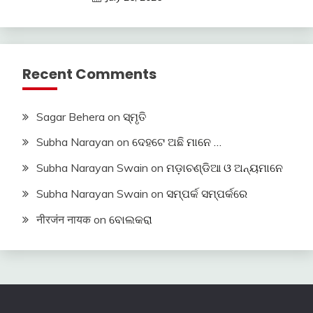
Recent Comments
Sagar Behera
on
ସ୍ମୃତି
Subha Narayan
on
ଦେହଟେ ଅଛି ମାନେ …
Subha Narayan Swain
on
ମଡ଼ାଚଣ୍ଡିଆ ଓ ଅନ୍ୟମାନେ
Subha Narayan Swain
on
ସମ୍ପର୍କ ସମ୍ପର୍କରେ
नीरजंन नायक
on
ବୋଲକରା