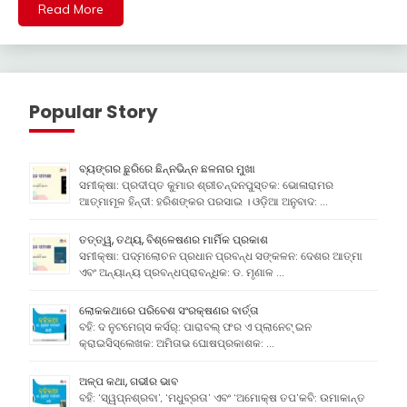
Read More
Popular Story
ବ୍ୟଙ୍ଗର ଛୁରିରେ ଛିନ୍ନଭିନ୍ନ ଛଳନାର ମୁଖା
ସମୀକ୍ଷା: ପ୍ରଦୀପ୍ତ କୁମାର ଶ୍ରୀଚନ୍ଦନପୁସ୍ତକ: ଭୋଳାରାମର
ଆତ୍ମାମୂଳ ହିନ୍ଦୀ: ହରିଶଙ୍କର ପରସାଇ । ଓଡ଼ିଆ ଅନୁବାଦ: …
ତତ୍ତ୍ୱ, ତଥ୍ୟ, ବିଶ୍ଳେଷଣର ମାର୍ମିକ ପ୍ରକାଶ
ସମୀକ୍ଷା: ପଦ୍ମଲୋଚନ ପ୍ରଧାନ ପ୍ରବନ୍ଧ ସଙ୍କଳନ: ଦେଶର ଆତ୍ମା
ଏବଂ ଅନ୍ୟାନ୍ୟ ପ୍ରବନ୍ଧପ୍ରାବନ୍ଧିକ: ଡ. ମୃଣାଳ …
ଲୋକକଥାରେ ପରିବେଶ ସଂରକ୍ଷଣର ବାର୍ତ୍ତା
ବହି: ଦ ନୁଟମେଗ୍ସ କର୍ସର୍: ପାରାବଲ୍ ଫର ଏ ପ୍ଲାନେଟ୍ ଇନ
କ୍ରାଇସିସ୍ଲେଖକ: ଅମିତାଭ ଘୋଷପ୍ରକାଶକ: …
ଅଳ୍ପ କଥା, ଗଭୀର ଭାବ
ବହି: ‘ସ୍ୱପ୍ନଶ୍ରବା’, ‘ମଧୁବ୍ରତା’ ଏବଂ ‘ଅମୋକ୍ଷ ତପ’କବି: ଉମାକାନ୍ତ