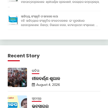
ମହାପାତ୍ରପ୍ରକାଶକ: ଶ୍ରୀପର୍ଣ୍ଣା ପ୍ରକାଶନୀ, ଉଦୟରାଗ କମ୍ପେ୍ଲକ୍ସ,
…
ସାହିତ୍ୟ, ସଂସ୍କୃତି ଓ ସମାଜର କଥା
ବହି: ସାହିତ୍ୟରେ ସଂସ୍କୃତିର ସଂକେତଲେଖକ: ଇଂ ମୁରଲୀଧର
ହୋତାପ୍ରକାଶକ: ନିଶବ୍ଦ, ଡିଭାଇନ ନଗର, କଟକପ୍ରଥମ ସଂସ୍କରଣ: …
Recent Story
କବିତା
ନୀଳବର୍ଣ୍ଣ ଶୃଗାଳ
August 4, 2026
ସ୍ତମ୍ଭ
ଭବସାଗର