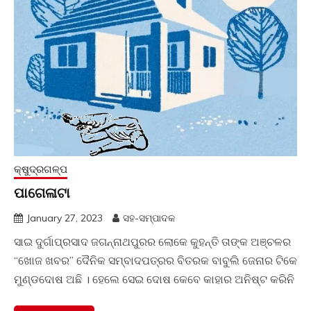
କ୍ଷୁଦ୍ରଗଳ୍ପ
ପାଗେଳାଟା
January 27, 2023
ସହ-ସମ୍ପାଦକ
ସାଇ ଦୁର୍ଗାପ୍ରସାଦ ଜଗନ୍ନାଥପୁରର ଲୋକେ କୁହନ୍ତି ତାଙ୍କ ଅଞ୍ଚଳର
“ଖୋଜ ଖବର” ଦୈନିକ ସମ୍ବାଦପତ୍ରର ବିତରକ ବାବୁଲି ଜେନାର ଟିକେ
ମୁଣ୍ଡଦୋଷ ଅଛି । ହେଲେ ସେଇ ଦୋଷ କେବେ କାହାର ଅନିଷ୍ଟ କରିନି