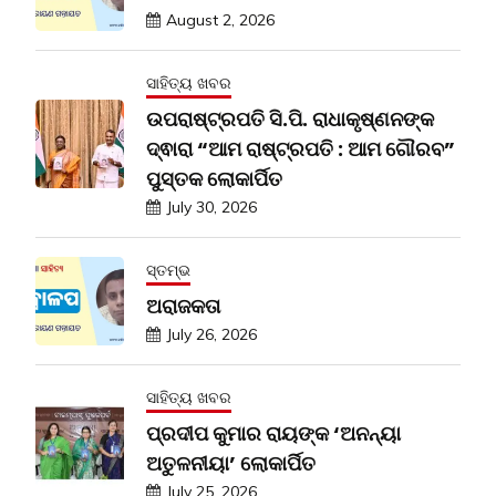
August 2, 2026
ସାହିତ୍ୟ ଖବର
ଉପରାଷ୍ଟ୍ରପତି ସି.ପି. ରାଧାକୃଷ୍ଣନଙ୍କ
ଦ୍ଵାରା “ଆମ ରାଷ୍ଟ୍ରପତି : ଆମ ଗୌରବ”
ପୁସ୍ତକ ଲୋକାର୍ପିତ
July 30, 2026
ସ୍ତମ୍ଭ
ଅରାଜକତା
July 26, 2026
ସାହିତ୍ୟ ଖବର
ପ୍ରଦୀପ କୁମାର ରାୟଙ୍କ ‘ଅନନ୍ୟା
ଅତୁଳନୀୟା’ ଲୋକାର୍ପିତ
July 25, 2026